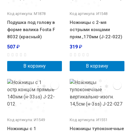
Код артикула: М1878
Код артикула: И1548
Подушка под голову в
Ножницы с 2-мя
форме валика Fosta F
острыми концами
8032 (красный)
прям.,170мм (J-22-022)
507
₽
319
₽
В корзину
В корзину
Код артикула: И1549
Код артикула: И1551
Ножницы с 1
Ножницы тупоконечные