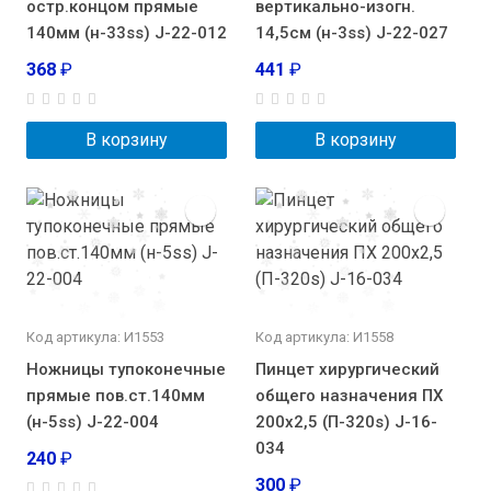
остр.концом прямые
вертикально-изогн.
140мм (н-33ss) J-22-012
14,5см (н-3ss) J-22-027
368
₽
441
₽
В корзину
В корзину
Код артикула: И1553
Код артикула: И1558
Ножницы тупоконечные
Пинцет хирургический
прямые пов.ст.140мм
общего назначения ПХ
(н-5ss) J-22-004
200х2,5 (П-320s) J-16-
034
240
₽
300
₽