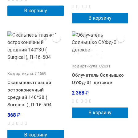
В корзину
В корзину
Код артикула: С2031
Код артикула: И1569
Облучатель Солнышко
Скальпель глазной
ОУФд-01 детское
остроконечный
2 368
₽
средний 140*30 (
Surqical ), П-16-504
В корзину
368
₽
В корзину