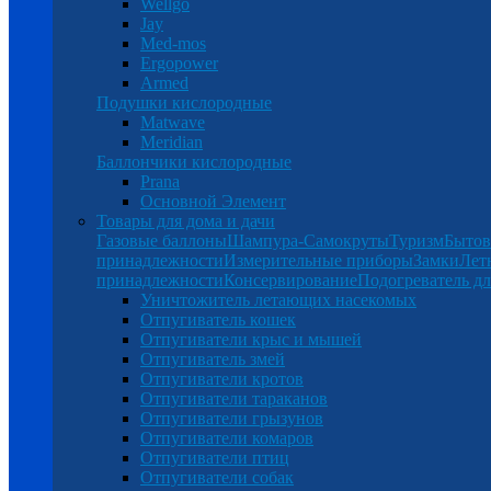
Wellgo
Jay
Med-mos
Ergopower
Armed
Подушки кислородные
Matwave
Meridian
Баллончики кислородные
Prana
Основной Элемент
Товары для дома и дачи
Газовые баллоны
Шампура-Самокруты
Туризм
Бытов
принадлежности
Измерительные приборы
Замки
Лет
принадлежности
Консервирование
Подогреватель дл
Уничтожитель летающих насекомых
Отпугиватель кошек
Отпугиватели крыс и мышей
Отпугиватель змей
Отпугиватели кротов
Отпугиватели тараканов
Отпугиватели грызунов
Отпугиватели комаров
Отпугиватели птиц
Отпугиватели собак