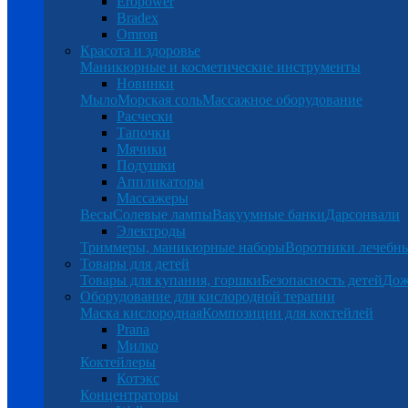
Eropower
Bradex
Omron
Красота и здоровье
Маникюрные и косметические инструменты
Новинки
Мыло
Морская соль
Массажное оборудование
Расчески
Тапочки
Мячики
Подушки
Аппликаторы
Массажеры
Весы
Солевые лампы
Вакуумные банки
Дарсонвали
Электроды
Триммеры, маникюрные наборы
Воротники лечебн
Товары для детей
Товары для купания, горшки
Безопасность детей
Дож
Оборудование для кислородной терапии
Маска кислородная
Композиции для коктейлей
Prana
Милко
Коктейлеры
Котэкс
Концентраторы