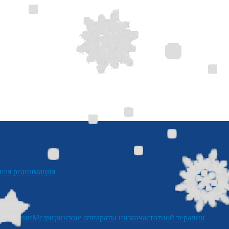
я реанимация
отерапии
Медицинские аппараты низкочастотной терапии