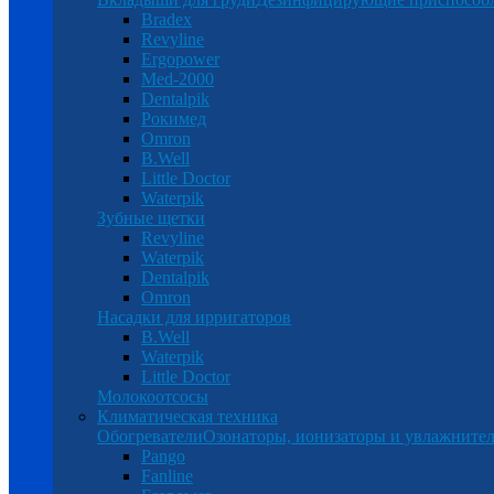
Bradex
Revyline
Ergopower
Med-2000
Dentalpik
Рокимед
Omron
B.Well
Little Doctor
Waterpik
Зубные щетки
Revyline
Waterpik
Dentalpik
Omron
Насадки для ирригаторов
B.Well
Waterpik
Little Doctor
Молокоотсосы
Климатическая техника
Обогреватели
Озонаторы, ионизаторы и увлажнител
Pango
Fanline