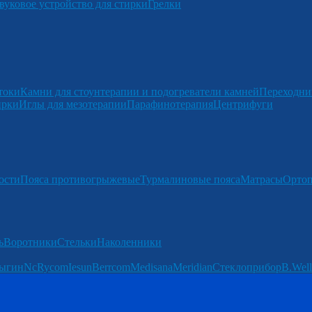
вуковое устройство для стирки
Грелки
токи
Камни для стоунтерапии и подогреватели камней
Переходни
ирки
Иглы для мезотерапии
Парафинотерапия
Центрифуги
ости
Пояса противогрыжевые
Турмалиновые пояса
Матрасы
Ортоп
ь
Воротники
Стельки
Наколенники
ыгин
Nc
Rycom
Iesun
Berrcom
Medisana
Meridian
Стеклоприбор
B.Well