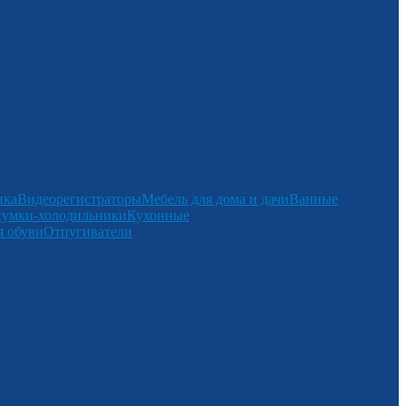
нка
Видеорегистраторы
Мебель для дома и дачи
Ванные
сумки-холодильники
Кухонные
 обуви
Отпугиватели