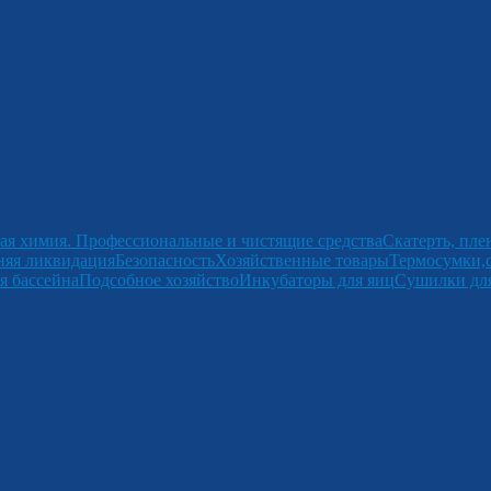
ая химия. Профессиональные и чистящие средства
Скатерть, пле
няя ликвидация
Безопасность
Хозяйственные товары
Термосумки,
я бассейна
Подсобное хозяйство
Инкубаторы для яиц
Сушилки для