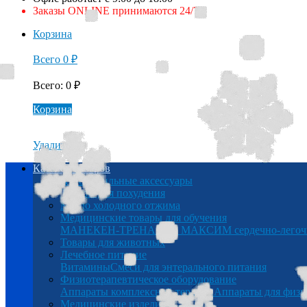
Заказы ONLINE принимаются 24/7
Корзина
Всего
0
₽
Всего
:
0
₽
Корзина
Удалить
Каталог товаров
Автомобильные аксессуары
Товары для похудения
Масло холодного отжима
Медицинские товары для обучения
МАНЕКЕН-ТРЕНАЖЕР МАКСИМ сердечно-легочна
Товары для животных
Лечебное питание
Витамины
Смеси для энтерального питания
Физиотерапевтическое оборудование
Аппараты комплексной терапии
Аппараты для физи
Медицинские изделия