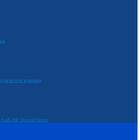
ки,
едические коврики
And
Little Doctor
Omron