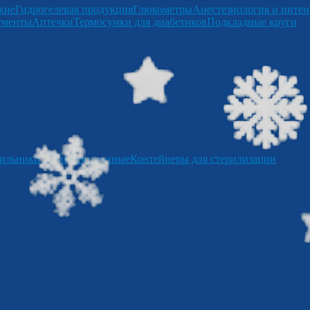
кие
Гидрогелевая продукция
Глюкометры
Анестезиология и интен
ументы
Аптечки
Термосумки для диабетиков
Подкладные круги
ильники дезинфекционные
Контейнеры для стерилизации