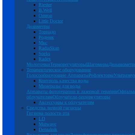
Riester
B.Well
Omron
Little Doctor
Дозиметры
Торнадо
Родник
Мкс
RadiaSkan
Soeks
Radex
Молоточки
Терморегуляторы
Шагомеры
Динамомет
Терапевтическое оборудование
Голосообразующие Аппараты
Рефлекторы
Ультразву
Контроль качества воды
Минералы для воды
Аппараты фототерапии и лазерной терапии
Офталь
облучателям
Облучатели-рециркуляторы
Аксессуары к облучателям
Средства личной гигиены
Гигиена полости рта
LD
Matwave
Dentalpik
Вкладыши для груди
Дезинфицирующие приспособ