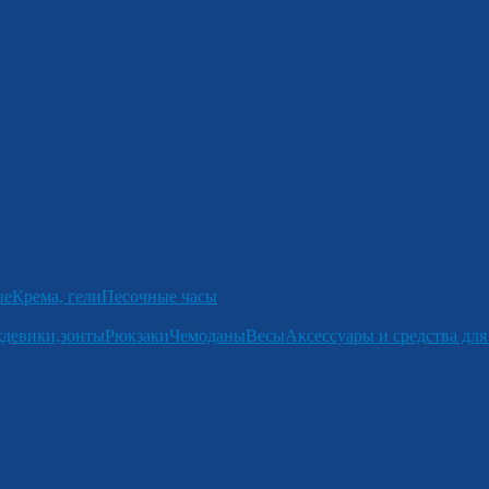
ые
Крема, гели
Песочные часы
девики,зонты
Рюкзаки
Чемоданы
Весы
Аксессуары и средства для