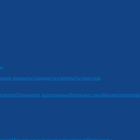
ры
ковые аппараты
Аквадистилляторы
Активаторы
мология
Тренажеры дыхательные
Виброакустика
Магнитотерапия
ления
Менструальные чаши
антисептики
Ирригаторы