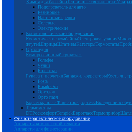
Химия для бассейна
Тепличные светильники
Ультраз
Подогреватель для авто
Резиновые
Настенные грелки
Солевые
Электрические
Косметологическое оборудование
Косметические комбайны
Электрокоагуляция
Микро
жгуты
Шприцы
Штативы
Катетеры
Термостаты
Проб
Ортопедия
Компрессионный трикотаж
Гольфы
Чулки
Колготки
Рукава и перчатки
Бандажи, корректоры
Костыли, тр
Fosta
Комф-Орт
Ортодон
Орто пазл
Корсеты, пояса
Фиксаторы, ортезы
Вкладыши в обув
Термометры
DT
Роскомфорт
Tempick
Еврогласс
Термоприбор
Шатл
Физиотерапевтическое оборудование
Аппараты комплексной терапии
Аппараты для физиотерапии