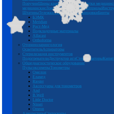
Поручни
Шины крамера
Беруши
Салфетки медицинс
медицинские
Лонгеты
Халаты
Бинты
Шприцы
Инстр
Штативы
Тележки
Таблетницы
Спринцовки
Бинты
БЭМК
Meridian
Рост-Мед
Подкладочные материалы
Alfacast
Orthoforma
Оториноларингология
Осветитель
Аспираторы
Стерилизация инструментов
Подогреватели
Деструктор игл
Стерилизаторы
Кипят
Общедиагностическое обрудование
Пульсоксимеры
Тонометры
Омелон
Еламед
Riester
Аксессуары для тонометров
And
B.Well
Little Doctor
Nissei
Omron
Алкотестеры
Стетоскопы