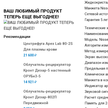
Жидкокристал
Манжета Niss
ВАШ ЛЮБИМЫЙ ПРОДУКТ
Сетевой исто
ТЕПЕРЬ ЕЩЕ ВЫГОДНЕЕ!
Гарантия 5 ле
Технические 
Наименование
Рекомендации
Модель: Nisse
Центрифуга Apex Lab 80-2S
Алгоритм изме
Для плазмы крови
Метод измере
21 600
₽
Экран: высок
Диапазон изме
Облучатель-рециркулятор
Предельная по
Кронт Дезар-5 настенный
Клинически а
ОРУБн3-5
Манжета в ко
14 921
₽
Индикатор ар
Облучатель-рециркулятор
Звуковой сигн
Кронт Дезар-802П
Расчет средн
Передвижной
Память для 2