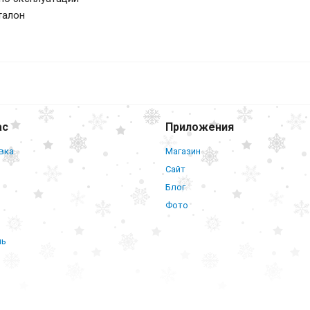
талон
Тонометр автомат
Nissei DS-10a
ас
Приложения
вка
Магазин
Сайт
Блог
Фото
нь