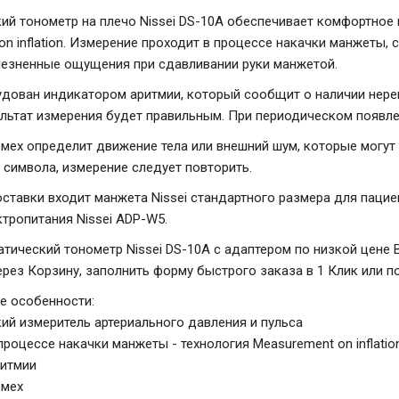
ий тонометр на плечо Nissei DS-10A обеспечивает комфортное и
on inflation. Измерение проходит в процессе накачки манжеты,
езненные ощущения при сдавливании руки манжетой.
дован индикатором аритмии, который сообщит о наличии нере
ультат измерения будет правильным. При периодическом появле
мех определит движение тела или внешний шум, которые могут 
 символа, измерение следует повторить.
ставки входит манжета Nissei стандартного размера для пациен
ктропитания Nissei ADP-W5.
атический тонометр Nissei DS-10A с адаптером по низкой цене
ерез Корзину, заполнить форму быстрого заказа в 1 Клик или 
е особенности:
ий измеритель артериального давления и пульса
процессе накачки манжеты - технология Measurement on inflati
ритмии
омех