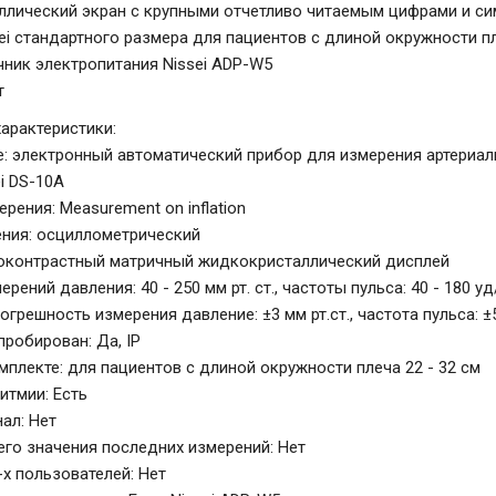
лический экран с крупными отчетливо читаемым цифрами и с
ei стандартного размера для пациентов с длиной окружности пл
чник электропитания Nissei ADP-W5
т
характеристики:
: электронный автоматический прибор для измерения артериал
i DS-10A
рения: Measurement on inflation
ния: осциллометрический
оконтрастный матричный жидкокристаллический дисплей
рений давления: 40 - 250 мм рт. ст., частоты пульса: 40 - 180 у
грешность измерения давление: ±3 мм рт.ст., частота пульса: 
пробирован: Да, IP
мплекте: для пациентов с длиной окружности плеча 22 - 32 см
итмии: Есть
ал: Нет
его значения последних измерений: Нет
-х пользователей: Нет