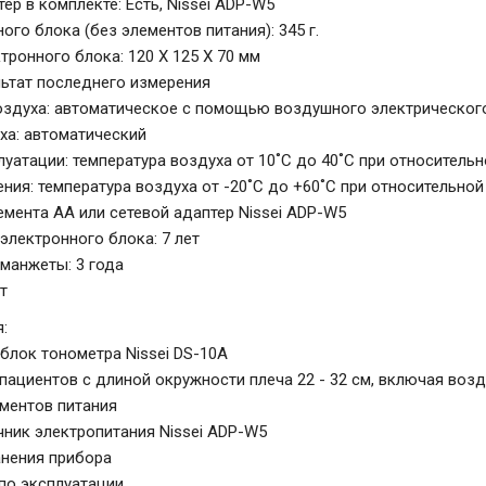
ер в комплекте: Есть, Nissei ADP-W5
ого блока (без элементов питания): 345 г.
тронного блока: 120 X 125 X 70 мм
льтат последнего измерения
оздуха: автоматическое с помощью воздушного электрическог
ха: автоматический
луатации: температура воздуха от 10˚C до 40˚C при относитель
ения: температура воздуха от -20˚C до +60˚C при относительно
емента AA или сетевой адаптер Nissei ADP-W5
электронного блока: 7 лет
манжеты: 3 года
ет
:
блок тонометра Nissei DS-10A
пациентов с длиной окружности плеча 22 - 32 см, включая воз
ментов питания
чник электропитания Nissei ADP-W5
анения прибора
по эксплуатации