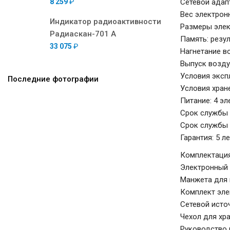
8 259
₽
Сетевой адапт
Вес электронн
Индикатор радиоактивности
Размеры элек
Радиаскан-701 А
Память: резу
33 075
₽
Нагнетание в
Выпуск возду
Условия эксп
Последние фотографии
Условия хран
Питание: 4 эл
Срок службы 
Срок службы 
Гарантия: 5 л
Комплектация
Электронный 
Манжета для 
Комплект эле
Сетевой исто
Чехол для хр
Руководство 