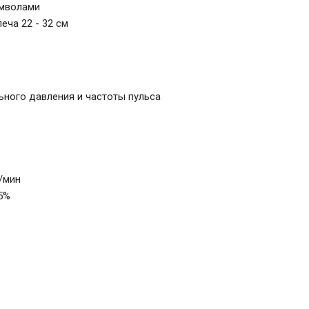
имволами
еча 22 - 32 см
ьного давления и частоты пульса
д/мин
±5%