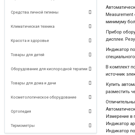
Автоматическ
Средства личной гигиены
Measurement 
минимуму бол
Климатическая техника
Прибор обору
дисплее. Рез
Красота и здоровье
Индикатор по
Товары для детей
специального
В комплект по
Оборудование для кислородной терапии
источник эле
Товары для дома и дачи
Купить автом
разместить ч
Косметологическое оборудование
Отличительны
Автоматическ
Ортопедия
Измерение в 
Индикатор а
Термометры
Индикатор п