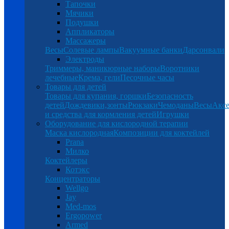
Тапочки
Мячики
Подушки
Аппликаторы
Массажеры
Весы
Солевые лампы
Вакуумные банки
Дарсонвали
Электроды
Триммеры, маникюрные наборы
Воротники
лечебные
Крема, гели
Песочные часы
Товары для детей
Товары для купания, горшки
Безопасность
детей
Дождевики,зонты
Рюкзаки
Чемоданы
Весы
Аксе
и средства для кормления детей
Игрушки
Оборудование для кислородной терапии
Маска кислородная
Композиции для коктейлей
Prana
Милко
Коктейлеры
Котэкс
Концентраторы
Wellgo
Jay
Med-mos
Ergopower
Armed