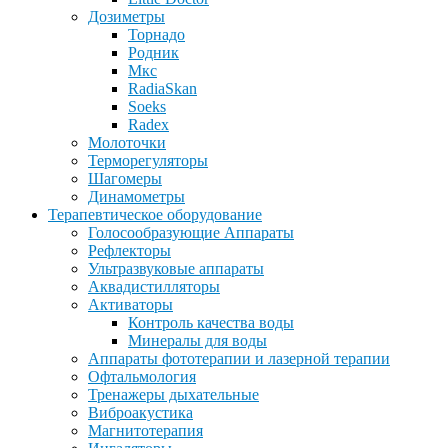
Дозиметры
Торнадо
Родник
Мкс
RadiaSkan
Soeks
Radex
Молоточки
Терморегуляторы
Шагомеры
Динамометры
Терапевтическое оборудование
Голосообразующие Аппараты
Рефлекторы
Ультразвуковые аппараты
Аквадистилляторы
Активаторы
Контроль качества воды
Минералы для воды
Аппараты фототерапии и лазерной терапии
Офтальмология
Тренажеры дыхательные
Виброакустика
Магнитотерапия