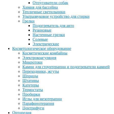
Отпугиватели собак
Химия для бассейна
Тепличные светильники
Ультразвуковое устройство для стирки
Грелки
Подогреватель для авто
Резиновые
Настенные грелки
Солевые
Электрические
Косметологическое оборудование
Косметические комбайны
Электрокоагуляция
Микротоки
Камни для стоунтерапии и подогреватели камней
Переходники, жгуты
Шприцы
Штативы
Катетеры
Термостаты
Пробирки
Иглы для мезотерапии
Парафинотерапия
Центрифуги
Ортопедия