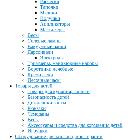
Расчески
Тапочки
Мячики
Подушки
Аппликаторы
Массажеры
Весы
Солевые лампы
Вакуумные банки
Дарсонвали
Электроды
Триммеры, маникюрные наборы
Воротники лечебные
Крема, гели
Песочные часы
Товары для детей
Товары для купания, горшки
Безопасность детей
Дождевики,зонты
Рюкзаки
Чемоданы
Весы
Аксессуары и средства для кормления детей
Игрушки
Оборудование для кислородной терапии