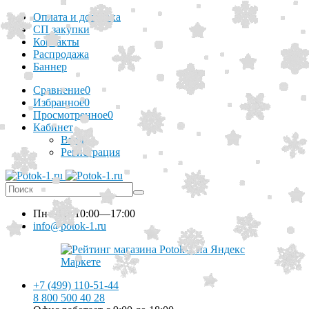
Оплата и доставка
СП закупки
Контакты
Распродажа
Баннер
Сравнение
0
Избранное
0
Просмотренное
0
Кабинет
Вход
Регистрация
Пн—Пт
10:00—17:00
info@potok-1.ru
+7 (499) 110-51-44
8 800 500 40 28