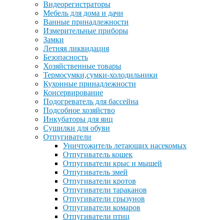
Видеорегистраторы
Мебель для дома и дачи
Ванные принадлежности
Измерительные приборы
Замки
Летняя ликвидация
Безопасность
Хозяйственные товары
Термосумки,сумки-холодильники
Кухонные принадлежности
Консервирование
Подогреватель для бассейна
Подсобное хозяйство
Инкубаторы для яиц
Сушилки для обуви
Отпугиватели
Уничтожитель летающих насекомых
Отпугиватель кошек
Отпугиватели крыс и мышей
Отпугиватель змей
Отпугиватели кротов
Отпугиватели тараканов
Отпугиватели грызунов
Отпугиватели комаров
Отпугиватели птиц