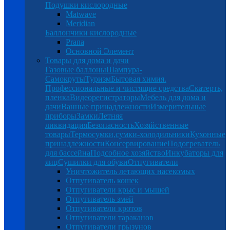
Подушки кислородные
Matwave
Meridian
Баллончики кислородные
Prana
Основной Элемент
Товары для дома и дачи
Газовые баллоны
Шампура-
Самокруты
Туризм
Бытовая химия.
Профессиональные и чистящие средства
Скатерть,
пленка
Видеорегистраторы
Мебель для дома и
дачи
Ванные принадлежности
Измерительные
приборы
Замки
Летняя
ликвидация
Безопасность
Хозяйственные
товары
Термосумки,сумки-холодильники
Кухонные
принадлежности
Консервирование
Подогреватель
для бассейна
Подсобное хозяйство
Инкубаторы для
яиц
Сушилки для обуви
Отпугиватели
Уничтожитель летающих насекомых
Отпугиватель кошек
Отпугиватели крыс и мышей
Отпугиватель змей
Отпугиватели кротов
Отпугиватели тараканов
Отпугиватели грызунов