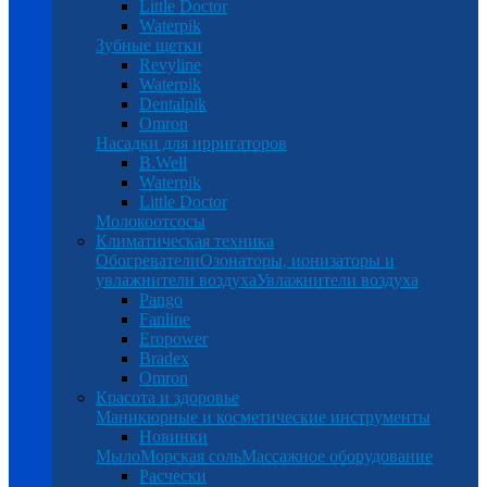
Little Doctor
Waterpik
Зубные щетки
Revyline
Waterpik
Dentalpik
Omron
Насадки для ирригаторов
B.Well
Waterpik
Little Doctor
Молокоотсосы
Климатическая техника
Обогреватели
Озонаторы, ионизаторы и
увлажнители воздуха
Увлажнители воздуха
Pango
Fanline
Eropower
Bradex
Omron
Красота и здоровье
Маникюрные и косметические инструменты
Новинки
Мыло
Морская соль
Массажное оборудование
Расчески