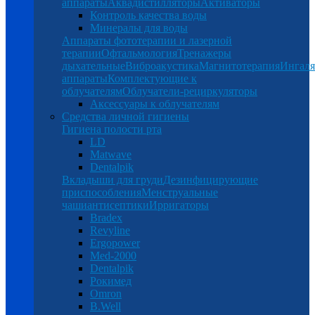
аппараты
Аквадистилляторы
Активаторы
Контроль качества воды
Минералы для воды
Аппараты фототерапии и лазерной
терапии
Офтальмология
Тренажеры
дыхательные
Виброакустика
Магнитотерапия
Ингал
аппараты
Комплектующие к
облучателям
Облучатели-рециркуляторы
Аксессуары к облучателям
Средства личной гигиены
Гигиена полости рта
LD
Matwave
Dentalpik
Вкладыши для груди
Дезинфицирующие
приспособления
Менструальные
чаши
антисептики
Ирригаторы
Bradex
Revyline
Ergopower
Med-2000
Dentalpik
Рокимед
Omron
B.Well