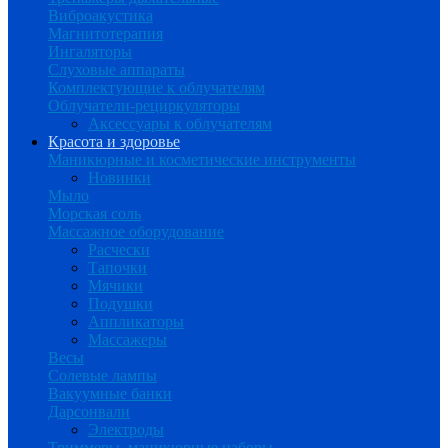
Виброакустика
Магнитотерапия
Ингаляторы
Слуховые аппараты
Комплектующие к облучателям
Облучатели-рециркуляторы
Аксессуары к облучателям
Красота и здоровье
Маникюрные и косметические инструменты
Новинки
Мыло
Морская соль
Массажное оборудование
Расчески
Тапочки
Мячики
Подушки
Аппликаторы
Массажеры
Весы
Солевые лампы
Вакуумные банки
Дарсонвали
Электроды
Триммеры, маникюрные наборы