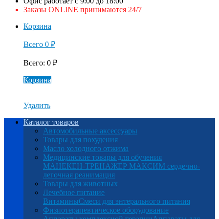
Офис работает с 9:00 до 18:00
Заказы ONLINE принимаются 24/7
Корзина
Всего
0
₽
Всего
:
0
₽
Корзина
Удалить
Каталог товаров
Автомобильные аксессуары
Товары для похудения
Масло холодного отжима
Медицинские товары для обучения
МАНЕКЕН-ТРЕНАЖЕР МАКСИМ сердечно-
легочная реанимация
Товары для животных
Лечебное питание
Витамины
Смеси для энтерального питания
Физиотерапевтическое оборудование
Аппараты комплексной терапии
Аппараты для