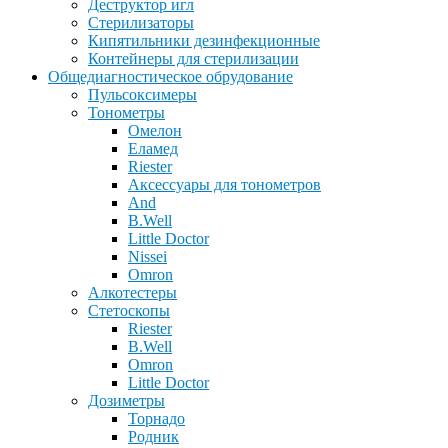
Деструктор игл
Стерилизаторы
Кипятильники дезинфекционные
Контейнеры для стерилизации
Общедиагностическое обрудование
Пульсоксимеры
Тонометры
Омелон
Еламед
Riester
Аксессуары для тонометров
And
B.Well
Little Doctor
Nissei
Omron
Алкотестеры
Стетоскопы
Riester
B.Well
Omron
Little Doctor
Дозиметры
Торнадо
Родник