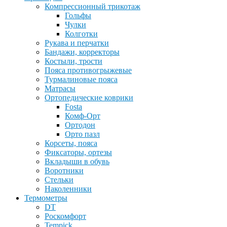
Компрессионный трикотаж
Гольфы
Чулки
Колготки
Рукава и перчатки
Бандажи, корректоры
Костыли, трости
Пояса противогрыжевые
Турмалиновые пояса
Матрасы
Ортопедические коврики
Fosta
Комф-Орт
Ортодон
Орто пазл
Корсеты, пояса
Фиксаторы, ортезы
Вкладыши в обувь
Воротники
Стельки
Наколенники
Термометры
DT
Роскомфорт
Tempick