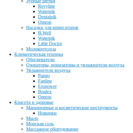
Зубные щетки
Revyline
Waterpik
Dentalpik
Omron
Насадки для ирригаторов
B.Well
Waterpik
Little Doctor
Молокоотсосы
Климатическая техника
Обогреватели
Озонаторы, ионизаторы и увлажнители воздуха
Увлажнители воздуха
Pango
Fanline
Eropower
Bradex
Omron
Красота и здоровье
Маникюрные и косметические инструменты
Новинки
Мыло
Морская соль
Массажное оборудование