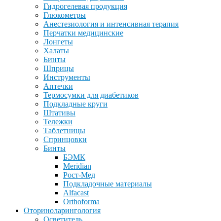
Гидрогелевая продукция
Глюкометры
Анестезиология и интенсивная терапия
Перчатки медицинские
Лонгеты
Халаты
Бинты
Шприцы
Инструменты
Аптечки
Термосумки для диабетиков
Подкладные круги
Штативы
Тележки
Таблетницы
Спринцовки
Бинты
БЭМК
Meridian
Рост-Мед
Подкладочные материалы
Alfacast
Orthoforma
Оториноларингология
Осветитель