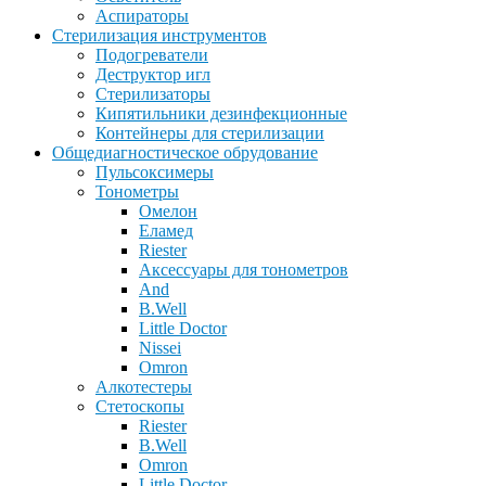
Аспираторы
Стерилизация инструментов
Подогреватели
Деструктор игл
Стерилизаторы
Кипятильники дезинфекционные
Контейнеры для стерилизации
Общедиагностическое обрудование
Пульсоксимеры
Тонометры
Омелон
Еламед
Riester
Аксессуары для тонометров
And
B.Well
Little Doctor
Nissei
Omron
Алкотестеры
Стетоскопы
Riester
B.Well
Omron
Little Doctor