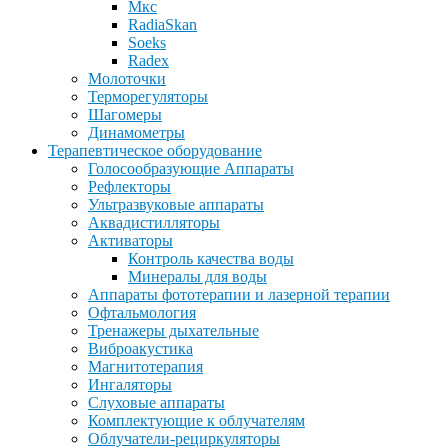
Мкс
RadiaSkan
Soeks
Radex
Молоточки
Терморегуляторы
Шагомеры
Динамометры
Терапевтическое оборудование
Голосообразующие Аппараты
Рефлекторы
Ультразвуковые аппараты
Аквадистилляторы
Активаторы
Контроль качества воды
Минералы для воды
Аппараты фототерапии и лазерной терапии
Офтальмология
Тренажеры дыхательные
Виброакустика
Магнитотерапия
Ингаляторы
Слуховые аппараты
Комплектующие к облучателям
Облучатели-рециркуляторы