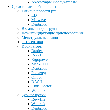
Аксессуары к облучателям
Средства личной гигиены
Гигиена полости рта
LD
Matwave
Dentalpik
Вкладыши для груди
Дезинфицирующие приспособления
Менструальные чаши
антисептики
Ирригаторы
Bradex
Revyline
Ergopower
Med-2000
Dentalpik
Рокимед
Omron
B.Well
Little Doctor
Waterpik
Зубные щетки
Revyline
Waterpik
Dentalpik