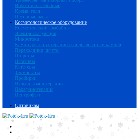
Воротники лечебные
Крема, гели
Песочные часы
Косметологическое оборудование
Косметические комбайны
Электрокоагуляция
Микротоки
Камни для стоунтерапии и подогреватели камней
Переходники, жгуты
Шприцы
Штативы
Катетеры
Термостаты
Пробирки
Иглы для мезотерапии
Парафинотерапия
Центрифуги
Оптовикам