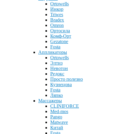
Ortowells
Инкор
Triwes
Bradex
Omron
Ортосила
Комф-Орт
Gezatone
Fosta
Аппликаторы
Ortowells
Элтиз
Невотон
Редокс
Просто полезно
Кузнецова
Fosta
Ляпко
Массажеры
CLINIFORCE
Med-mos
Pango
Matwave
Китай
Fosta