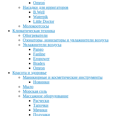
Omron
Насадки для ирригаторов
B.Well
Waterpik
Little Doctor
Молокоотсосы
Климатическая техника
Обогреватели
Озонаторы, ионизаторы и увлажнители воздуха
Увлажнители воздуха
Pango
Fanline
Eropower
Bradex
Omron
Красота и здоровье
Маникюрные и косметические инструменты
Новинки
Мыло
Морская соль
Массажное оборудование
Расчески
Тапочки
Мячики
Подушки