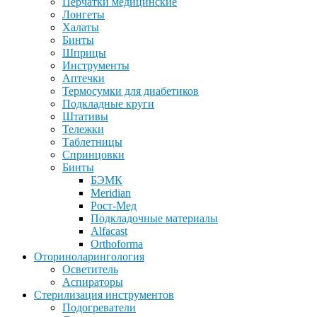
Перчатки медицинские
Лонгеты
Халаты
Бинты
Шприцы
Инструменты
Аптечки
Термосумки для диабетиков
Подкладные круги
Штативы
Тележки
Таблетницы
Спринцовки
Бинты
БЭМК
Meridian
Рост-Мед
Подкладочные материалы
Alfacast
Orthoforma
Оториноларингология
Осветитель
Аспираторы
Стерилизация инструментов
Подогреватели