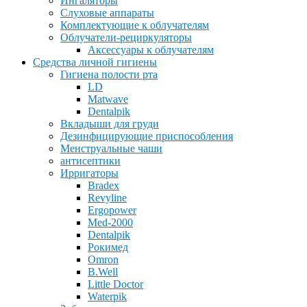
Ингаляторы
Слуховые аппараты
Комплектующие к облучателям
Облучатели-рециркуляторы
Аксессуары к облучателям
Средства личной гигиены
Гигиена полости рта
LD
Matwave
Dentalpik
Вкладыши для груди
Дезинфицирующие приспособления
Менструальные чаши
антисептики
Ирригаторы
Bradex
Revyline
Ergopower
Med-2000
Dentalpik
Рокимед
Omron
B.Well
Little Doctor
Waterpik