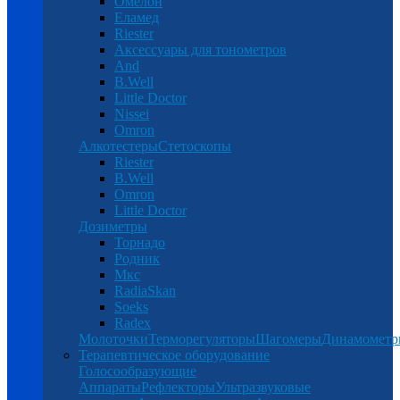
Омелон
Еламед
Riester
Аксессуары для тонометров
And
B.Well
Little Doctor
Nissei
Omron
Алкотестеры
Стетоскопы
Riester
B.Well
Omron
Little Doctor
Дозиметры
Торнадо
Родник
Мкс
RadiaSkan
Soeks
Radex
Молоточки
Терморегуляторы
Шагомеры
Динамомет
Терапевтическое оборудование
Голосообразующие
Аппараты
Рефлекторы
Ультразвуковые