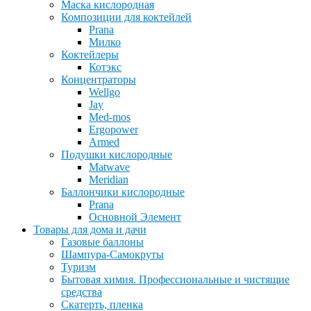
Маска кислородная
Композиции для коктейлей
Prana
Милко
Коктейлеры
Котэкс
Концентраторы
Wellgo
Jay
Med-mos
Ergopower
Armed
Подушки кислородные
Matwave
Meridian
Баллончики кислородные
Prana
Основной Элемент
Товары для дома и дачи
Газовые баллоны
Шампура-Самокруты
Туризм
Бытовая химия. Профессиональные и чистящие
средства
Скатерть, пленка