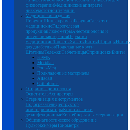
физиотерапии
Медицинские аппараты
низкочастотной терапии
Медицинские изделия
Поручни
Шины крамера
Беруши
Салфетки
медицинские
Гидрогелевая
продукция
Глюкометры
Анестезиология и
интенсивная терапия
Перчатки
медицинские
Лонгеты
Халаты
Бинты
Шприцы
Инстр
для диабетиков
Подкладные круги
Штативы
Тележки
Таблетницы
Спринцовки
Бинты
БЭМК
Meridian
Рост-Мед
Подкладочные материалы
Alfacast
Orthoforma
Оториноларингология
Осветитель
Аспираторы
Стерилизация инструментов
Подогреватели
Деструктор
игл
Стерилизаторы
Кипятильники
дезинфекционные
Контейнеры для стерилизации
Общедиагностическое обрудование
Пульсоксимеры
Тонометры