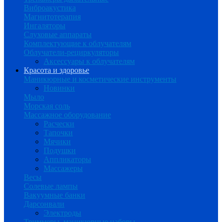
Виброакустика
Магнитотерапия
Ингаляторы
Слуховые аппараты
Комплектующие к облучателям
Облучатели-рециркуляторы
Аксессуары к облучателям
Красота и здоровье
Маникюрные и косметические инструменты
Новинки
Мыло
Морская соль
Массажное оборудование
Расчески
Тапочки
Мячики
Подушки
Аппликаторы
Массажеры
Весы
Солевые лампы
Вакуумные банки
Дарсонвали
Электроды
Триммеры, маникюрные наборы