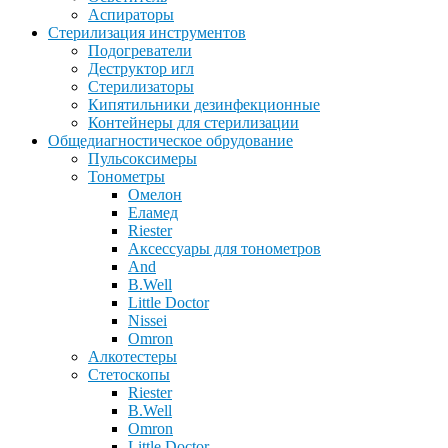
Аспираторы
Стерилизация инструментов
Подогреватели
Деструктор игл
Стерилизаторы
Кипятильники дезинфекционные
Контейнеры для стерилизации
Общедиагностическое обрудование
Пульсоксимеры
Тонометры
Омелон
Еламед
Riester
Аксессуары для тонометров
And
B.Well
Little Doctor
Nissei
Omron
Алкотестеры
Стетоскопы
Riester
B.Well
Omron
Little Doctor