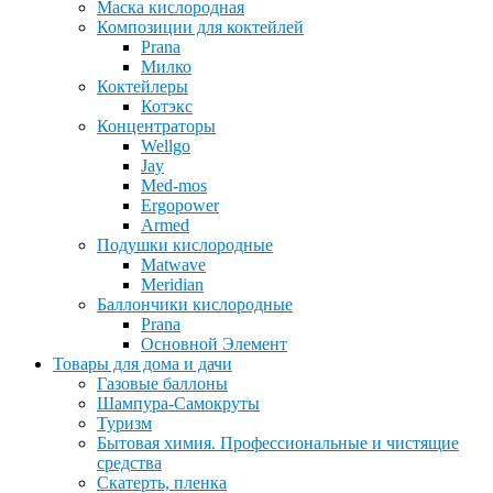
Маска кислородная
Композиции для коктейлей
Prana
Милко
Коктейлеры
Котэкс
Концентраторы
Wellgo
Jay
Med-mos
Ergopower
Armed
Подушки кислородные
Matwave
Meridian
Баллончики кислородные
Prana
Основной Элемент
Товары для дома и дачи
Газовые баллоны
Шампура-Самокруты
Туризм
Бытовая химия. Профессиональные и чистящие
средства
Скатерть, пленка