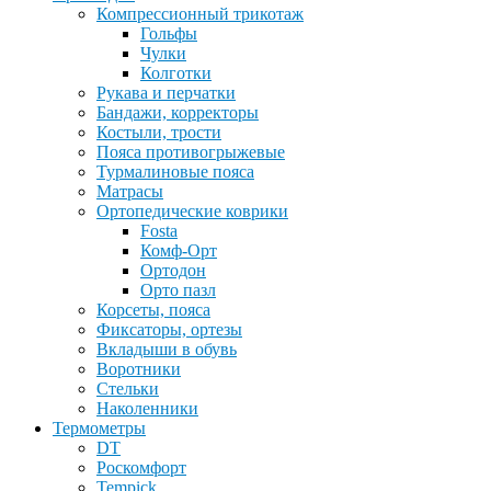
Компрессионный трикотаж
Гольфы
Чулки
Колготки
Рукава и перчатки
Бандажи, корректоры
Костыли, трости
Пояса противогрыжевые
Турмалиновые пояса
Матрасы
Ортопедические коврики
Fosta
Комф-Орт
Ортодон
Орто пазл
Корсеты, пояса
Фиксаторы, ортезы
Вкладыши в обувь
Воротники
Стельки
Наколенники
Термометры
DT
Роскомфорт
Tempick