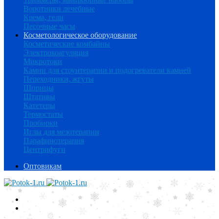
Воротники лечебные
Крема, гели
Песочные часы
Косметологическое оборудование
Косметические комбайны
Электрокоагуляция
Микротоки
Камни для стоунтерапии и подогреватели камней
Переходники, жгуты
Шприцы
Штативы
Катетеры
Термостаты
Пробирки
Иглы для мезотерапии
Парафинотерапия
Центрифуги
Оптовикам