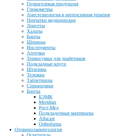
Гидрогелевая продукция
Глюкометры
Анестезиология и интенсивная терапия
Перчатки медицинские
Лонгеты
Халаты
Бинты
Шприцы
Инструменты
Аптечки
Термосумки для диабетиков
Подкладные круги
Штативы
Тележки
Таблетницы
Спринцовки
Бинты
БЭМК
Meridian
Рост-Мед
Подкладочные материалы
Alfacast
Orthoforma
Оториноларингология
Осветитель