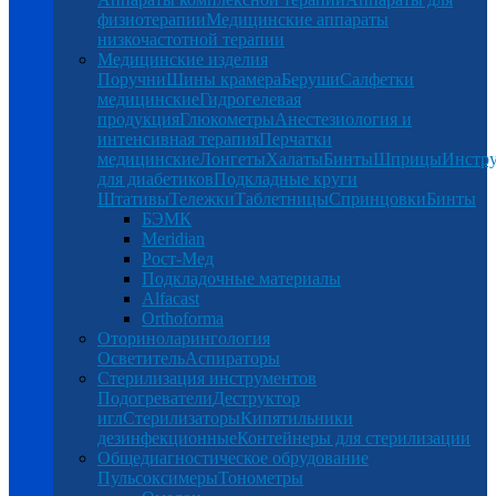
физиотерапии
Медицинские аппараты
низкочастотной терапии
Медицинские изделия
Поручни
Шины крамера
Беруши
Салфетки
медицинские
Гидрогелевая
продукция
Глюкометры
Анестезиология и
интенсивная терапия
Перчатки
медицинские
Лонгеты
Халаты
Бинты
Шприцы
Инстр
для диабетиков
Подкладные круги
Штативы
Тележки
Таблетницы
Спринцовки
Бинты
БЭМК
Meridian
Рост-Мед
Подкладочные материалы
Alfacast
Orthoforma
Оториноларингология
Осветитель
Аспираторы
Стерилизация инструментов
Подогреватели
Деструктор
игл
Стерилизаторы
Кипятильники
дезинфекционные
Контейнеры для стерилизации
Общедиагностическое обрудование
Пульсоксимеры
Тонометры