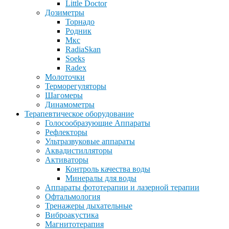
Little Doctor
Дозиметры
Торнадо
Родник
Мкс
RadiaSkan
Soeks
Radex
Молоточки
Терморегуляторы
Шагомеры
Динамометры
Терапевтическое оборудование
Голосообразующие Аппараты
Рефлекторы
Ультразвуковые аппараты
Аквадистилляторы
Активаторы
Контроль качества воды
Минералы для воды
Аппараты фототерапии и лазерной терапии
Офтальмология
Тренажеры дыхательные
Виброакустика
Магнитотерапия