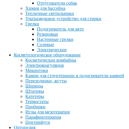
Отпугиватели собак
Химия для бассейна
Тепличные светильники
Ультразвуковое устройство для стирки
Грелки
Подогреватель для авто
Резиновые
Настенные грелки
Солевые
Электрические
Косметологическое оборудование
Косметические комбайны
Электрокоагуляция
Микротоки
Камни для стоунтерапии и подогреватели камней
Переходники, жгуты
Шприцы
Штативы
Катетеры
Термостаты
Пробирки
Иглы для мезотерапии
Парафинотерапия
Центрифуги
Ортопедия