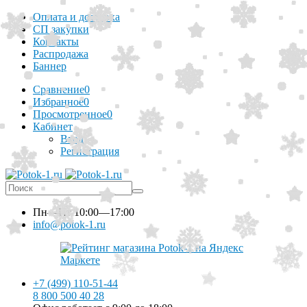
Оплата и доставка
СП закупки
Контакты
Распродажа
Баннер
Сравнение
0
Избранное
0
Просмотренное
0
Кабинет
Вход
Регистрация
Пн—Пт
10:00—17:00
info@potok-1.ru
+7 (499) 110-51-44
8 800 500 40 28