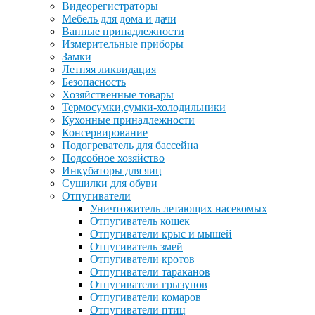
Видеорегистраторы
Мебель для дома и дачи
Ванные принадлежности
Измерительные приборы
Замки
Летняя ликвидация
Безопасность
Хозяйственные товары
Термосумки,сумки-холодильники
Кухонные принадлежности
Консервирование
Подогреватель для бассейна
Подсобное хозяйство
Инкубаторы для яиц
Сушилки для обуви
Отпугиватели
Уничтожитель летающих насекомых
Отпугиватель кошек
Отпугиватели крыс и мышей
Отпугиватель змей
Отпугиватели кротов
Отпугиватели тараканов
Отпугиватели грызунов
Отпугиватели комаров
Отпугиватели птиц