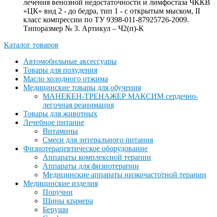
лечения венозной недостаточности и лимфостаза ЧККВ
«ЦК» вид 2 - до бедра, тип 1 - с открытым мыском, II
класс компрессии по ТУ 9398-011-87925726-2009.
Типоразмер № 3. Артикул – Ч2(п)-К
Каталог товаров
Автомобильные аксессуары
Товары для похудения
Масло холодного отжима
Медицинские товары для обучения
МАНЕКЕН-ТРЕНАЖЕР МАКСИМ сердечно-
легочная реанимация
Товары для животных
Лечебное питание
Витамины
Смеси для энтерального питания
Физиотерапевтическое оборудование
Аппараты комплексной терапии
Аппараты для физиотерапии
Медицинские аппараты низкочастотной терапии
Медицинские изделия
Поручни
Шины крамера
Беруши