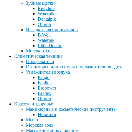
Зубные щетки
Revyline
Waterpik
Dentalpik
Omron
Насадки для ирригаторов
B.Well
Waterpik
Little Doctor
Молокоотсосы
Климатическая техника
Обогреватели
Озонаторы, ионизаторы и увлажнители воздуха
Увлажнители воздуха
Pango
Fanline
Eropower
Bradex
Omron
Красота и здоровье
Маникюрные и косметические инструменты
Новинки
Мыло
Морская соль
Массажное оборудование