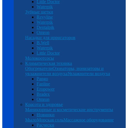
Little Doctor
Waterpik
Зубные щетки
Revyline
Waterpik
Dentalpik
Omron
Насадки для ирригаторов
B.Well
Waterpik
Little Doctor
Молокоотсосы
Климатическая техника
Обогреватели
Озонаторы, ионизаторы и
увлажнители воздуха
Увлажнители воздуха
Pango
Fanline
Eropower
Bradex
Omron
Красота и здоровье
Маникюрные и косметические инструменты
Новинки
Мыло
Морская соль
Массажное оборудование
Расчески