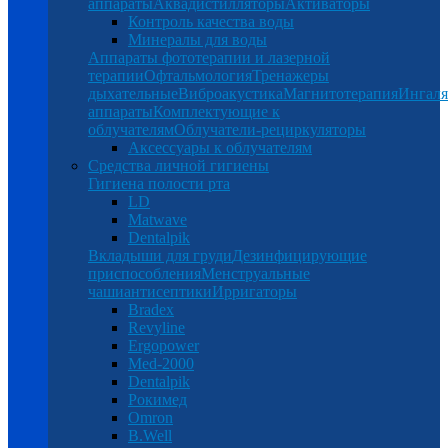
аппараты
Аквадистилляторы
Активаторы
Контроль качества воды
Минералы для воды
Аппараты фототерапии и лазерной
терапии
Офтальмология
Тренажеры
дыхательные
Виброакустика
Магнитотерапия
Ингал
аппараты
Комплектующие к
облучателям
Облучатели-рециркуляторы
Аксессуары к облучателям
Средства личной гигиены
Гигиена полости рта
LD
Matwave
Dentalpik
Вкладыши для груди
Дезинфицирующие
приспособления
Менструальные
чаши
антисептики
Ирригаторы
Bradex
Revyline
Ergopower
Med-2000
Dentalpik
Рокимед
Omron
B.Well