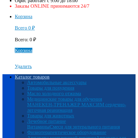
Офис работает с 9:00 до 18:00
Заказы ONLINE принимаются 24/7
Корзина
Всего
0
₽
Всего
:
0
₽
Корзина
Удалить
Каталог товаров
Автомобильные аксессуары
Товары для похудения
Масло холодного отжима
Медицинские товары для обучения
МАНЕКЕН-ТРЕНАЖЕР МАКСИМ сердечно-
легочная реанимация
Товары для животных
Лечебное питание
Витамины
Смеси для энтерального питания
Физиотерапевтическое оборудование
Аппараты комплексной терапии
Аппараты для