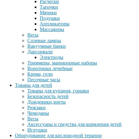
Расчески
Тапочки
Мячики
Подушки
Аппликаторы
Массажеры
Весы
Солевые лампы
Вакуумные банки
Дарсонвали
Электроды
Триммеры, маникюрные наборы
Воротники лечебные
Крема, гели
Песочные часы
Товары для детей
Товары для купания, горшки
Безопасность детей
Дождевики,зонты
Рюкзаки
Чемоданы
Весы
Аксессуары и средства для кормления детей
Игрушки
Оборудование для кислородной терапии