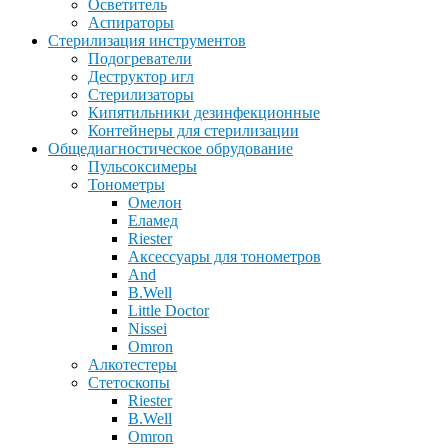
Осветитель
Аспираторы
Стерилизация инструментов
Подогреватели
Деструктор игл
Стерилизаторы
Кипятильники дезинфекционные
Контейнеры для стерилизации
Общедиагностическое обрудование
Пульсоксимеры
Тонометры
Омелон
Еламед
Riester
Аксессуары для тонометров
And
B.Well
Little Doctor
Nissei
Omron
Алкотестеры
Стетоскопы
Riester
B.Well
Omron