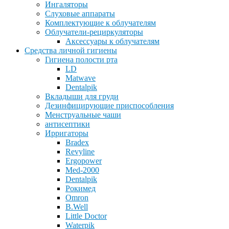
Ингаляторы
Слуховые аппараты
Комплектующие к облучателям
Облучатели-рециркуляторы
Аксессуары к облучателям
Средства личной гигиены
Гигиена полости рта
LD
Matwave
Dentalpik
Вкладыши для груди
Дезинфицирующие приспособления
Менструальные чаши
антисептики
Ирригаторы
Bradex
Revyline
Ergopower
Med-2000
Dentalpik
Рокимед
Omron
B.Well
Little Doctor
Waterpik