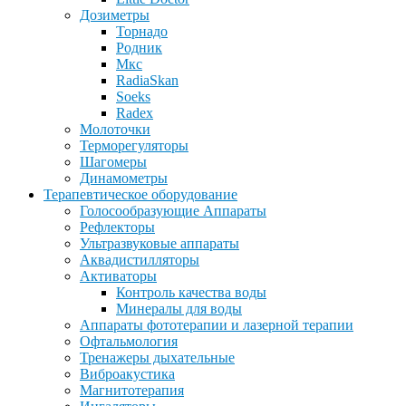
Дозиметры
Торнадо
Родник
Мкс
RadiaSkan
Soeks
Radex
Молоточки
Терморегуляторы
Шагомеры
Динамометры
Терапевтическое оборудование
Голосообразующие Аппараты
Рефлекторы
Ультразвуковые аппараты
Аквадистилляторы
Активаторы
Контроль качества воды
Минералы для воды
Аппараты фототерапии и лазерной терапии
Офтальмология
Тренажеры дыхательные
Виброакустика
Магнитотерапия