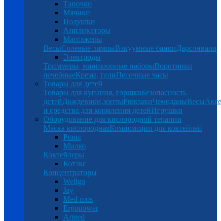
Тапочки
Мячики
Подушки
Аппликаторы
Массажеры
Весы
Солевые лампы
Вакуумные банки
Дарсонвали
Электроды
Триммеры, маникюрные наборы
Воротники
лечебные
Крема, гели
Песочные часы
Товары для детей
Товары для купания, горшки
Безопасность
детей
Дождевики,зонты
Рюкзаки
Чемоданы
Весы
Аксе
и средства для кормления детей
Игрушки
Оборудование для кислородной терапии
Маска кислородная
Композиции для коктейлей
Prana
Милко
Коктейлеры
Котэкс
Концентраторы
Wellgo
Jay
Med-mos
Ergopower
Armed