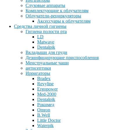
Ингаляторы
Слуховые аппараты
Комплектующие к облучателям
Облучатели-рециркуляторы
Аксессуары к облучателям
Средства личной гигиены
Гигиена полости рта
LD
Matwave
Dentalpik
Вкладыши для груди
Дезинфицирующие приспособления
Менструальные чаши
антисептики
Ирригаторы
Bradex
Revyline
Ergopower
Med-2000
Dentalpik
Рокимед
Omron
B.Well
Little Doctor
Waterpik