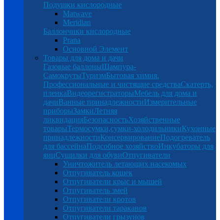
Подушки кислородные
Matwave
Meridian
Баллончики кислородные
Prana
Основной Элемент
Товары для дома и дачи
Газовые баллоны
Шампура-
Самокруты
Туризм
Бытовая химия.
Профессиональные и чистящие средства
Скатерть,
пленка
Видеорегистраторы
Мебель для дома и
дачи
Ванные принадлежности
Измерительные
приборы
Замки
Летняя
ликвидация
Безопасность
Хозяйственные
товары
Термосумки,сумки-холодильники
Кухонные
принадлежности
Консервирование
Подогреватель
для бассейна
Подсобное хозяйство
Инкубаторы для
яиц
Сушилки для обуви
Отпугиватели
Уничтожитель летающих насекомых
Отпугиватель кошек
Отпугиватели крыс и мышей
Отпугиватель змей
Отпугиватели кротов
Отпугиватели тараканов
Отпугиватели грызунов