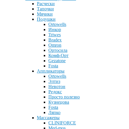
Расчески
Тапочки
Мячики
Подушки
Ortowells
Инкор
Triwes
Bradex
Omron
Ортосила
Комф-Орт
Gezatone
Fosta
Аппликаторы
Ortowells
Элтиз
Невотон
Редокс
Просто полезно
Кузнецова
Fosta
Ляпко
Массажеры
CLINIFORCE
Med-mos