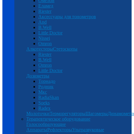
Омелон
Еламед
Riester
Аксессуары для тонометров
And
B.Well
Little Doctor
Nissei
Omron
Алкотестеры
Стетоскопы
Riester
B.Well
Omron
Little Doctor
Дозиметры
Торнадо
Родник
Мкс
RadiaSkan
Soeks
Radex
Молоточки
Терморегуляторы
Шагомеры
Динамомет
Терапевтическое оборудование
Голосообразующие
Аппараты
Рефлекторы
Ультразвуковые