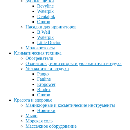
Зубные щетки
Revyline
Waterpik
Dentalpik
Omron
Насадки для ирригаторов
B.Well
Waterpik
Little Doctor
Молокоотсосы
Климатическая техника
Обогреватели
Озонаторы, ионизаторы и увлажнители воздуха
Увлажнители воздуха
Pango
Fanline
Eropower
Bradex
Omron
Красота и здоровье
Маникюрные и косметические инструменты
Новинки
Мыло
Морская соль
Массажное оборудование