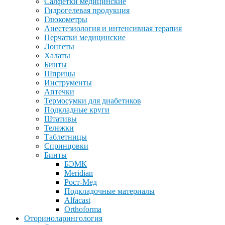
Салфетки медицинские
Гидрогелевая продукция
Глюкометры
Анестезиология и интенсивная терапия
Перчатки медицинские
Лонгеты
Халаты
Бинты
Шприцы
Инструменты
Аптечки
Термосумки для диабетиков
Подкладные круги
Штативы
Тележки
Таблетницы
Спринцовки
Бинты
БЭМК
Meridian
Рост-Мед
Подкладочные материалы
Alfacast
Orthoforma
Оториноларингология