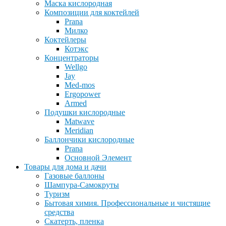
Маска кислородная
Композиции для коктейлей
Prana
Милко
Коктейлеры
Котэкс
Концентраторы
Wellgo
Jay
Med-mos
Ergopower
Armed
Подушки кислородные
Matwave
Meridian
Баллончики кислородные
Prana
Основной Элемент
Товары для дома и дачи
Газовые баллоны
Шампура-Самокруты
Туризм
Бытовая химия. Профессиональные и чистящие
средства
Скатерть, пленка