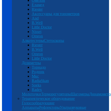
Омелон
Еламед
Riester
Аксессуары для тонометров
And
B.Well
Little Doctor
Nissei
Omron
Алкотестеры
Стетоскопы
Riester
B.Well
Omron
Little Doctor
Дозиметры
Торнадо
Родник
Мкс
RadiaSkan
Soeks
Radex
Молоточки
Терморегуляторы
Шагомеры
Динамомет
Терапевтическое оборудование
Голосообразующие
Аппараты
Рефлекторы
Ультразвуковые