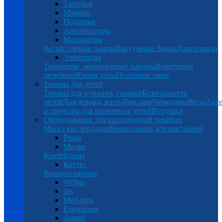
Тапочки
Мячики
Подушки
Аппликаторы
Массажеры
Весы
Солевые лампы
Вакуумные банки
Дарсонвали
Электроды
Триммеры, маникюрные наборы
Воротники
лечебные
Крема, гели
Песочные часы
Товары для детей
Товары для купания, горшки
Безопасность
детей
Дождевики,зонты
Рюкзаки
Чемоданы
Весы
Аксе
и средства для кормления детей
Игрушки
Оборудование для кислородной терапии
Маска кислородная
Композиции для коктейлей
Prana
Милко
Коктейлеры
Котэкс
Концентраторы
Wellgo
Jay
Med-mos
Ergopower
Armed