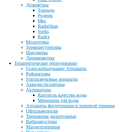
Дозиметры
Торнадо
Родник
Мкс
RadiaSkan
Soeks
Radex
Молоточки
Терморегуляторы
Шагомеры
Динамометры
Терапевтическое оборудование
Голосообразующие Аппараты
Рефлекторы
Ультразвуковые аппараты
Аквадистилляторы
Активаторы
Контроль качества воды
Минералы для воды
Аппараты фототерапии и лазерной терапии
Офтальмология
Тренажеры дыхательные
Виброакустика
Магнитотерапия