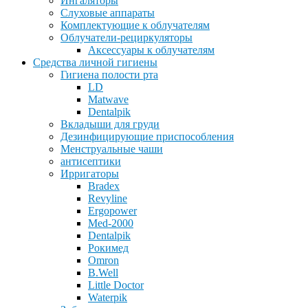
Ингаляторы
Слуховые аппараты
Комплектующие к облучателям
Облучатели-рециркуляторы
Аксессуары к облучателям
Средства личной гигиены
Гигиена полости рта
LD
Matwave
Dentalpik
Вкладыши для груди
Дезинфицирующие приспособления
Менструальные чаши
антисептики
Ирригаторы
Bradex
Revyline
Ergopower
Med-2000
Dentalpik
Рокимед
Omron
B.Well
Little Doctor
Waterpik