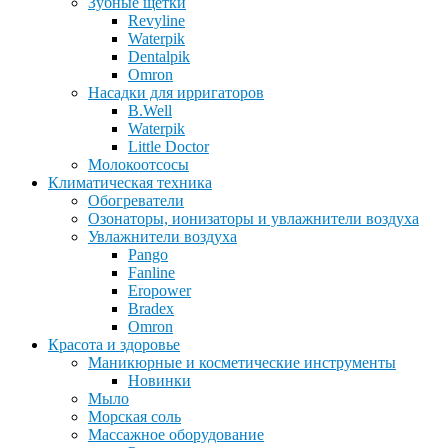
Зубные щетки
Revyline
Waterpik
Dentalpik
Omron
Насадки для ирригаторов
B.Well
Waterpik
Little Doctor
Молокоотсосы
Климатическая техника
Обогреватели
Озонаторы, ионизаторы и увлажнители воздуха
Увлажнители воздуха
Pango
Fanline
Eropower
Bradex
Omron
Красота и здоровье
Маникюрные и косметические инструменты
Новинки
Мыло
Морская соль
Массажное оборудование