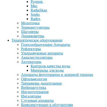
Родник
Мкс
RadiaSkan
Soeks
Radex
Молоточки
Терморегуляторы
Шагомеры
Динамометры
Терапевтическое оборудование
Голосообразующие Аппараты
Рефлекторы
Ультразвуковые аппараты
Аквадистилляторы
Активаторы
Контроль качества воды
Минералы для воды
Аппараты фототерапии и лазерной терапии
Офтальмология
Тренажеры дыхательные
Виброакустика
Магнитотерапия
Ингаляторы
Слуховые аппараты
Комплектующие к облучателям