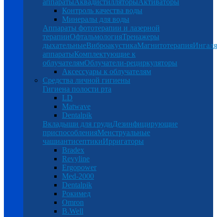
аппараты
Аквадистилляторы
Активаторы
Контроль качества воды
Минералы для воды
Аппараты фототерапии и лазерной
терапии
Офтальмология
Тренажеры
дыхательные
Виброакустика
Магнитотерапия
Ингал
аппараты
Комплектующие к
облучателям
Облучатели-рециркуляторы
Аксессуары к облучателям
Средства личной гигиены
Гигиена полости рта
LD
Matwave
Dentalpik
Вкладыши для груди
Дезинфицирующие
приспособления
Менструальные
чаши
антисептики
Ирригаторы
Bradex
Revyline
Ergopower
Med-2000
Dentalpik
Рокимед
Omron
B.Well