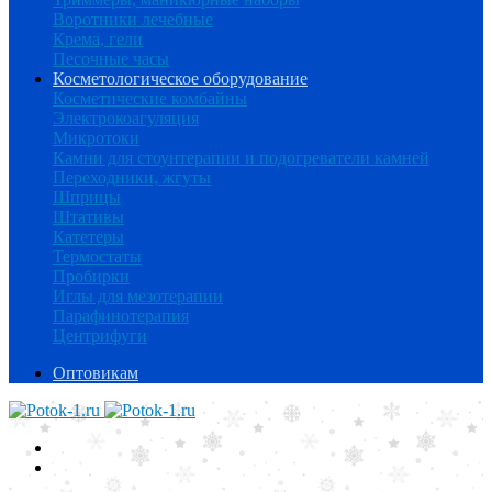
Воротники лечебные
Крема, гели
Песочные часы
Косметологическое оборудование
Косметические комбайны
Электрокоагуляция
Микротоки
Камни для стоунтерапии и подогреватели камней
Переходники, жгуты
Шприцы
Штативы
Катетеры
Термостаты
Пробирки
Иглы для мезотерапии
Парафинотерапия
Центрифуги
Оптовикам