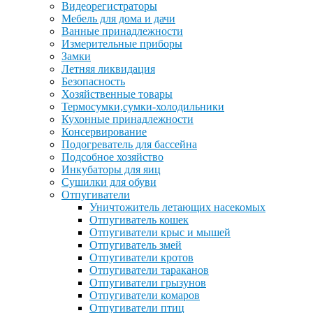
Видеорегистраторы
Мебель для дома и дачи
Ванные принадлежности
Измерительные приборы
Замки
Летняя ликвидация
Безопасность
Хозяйственные товары
Термосумки,сумки-холодильники
Кухонные принадлежности
Консервирование
Подогреватель для бассейна
Подсобное хозяйство
Инкубаторы для яиц
Сушилки для обуви
Отпугиватели
Уничтожитель летающих насекомых
Отпугиватель кошек
Отпугиватели крыс и мышей
Отпугиватель змей
Отпугиватели кротов
Отпугиватели тараканов
Отпугиватели грызунов
Отпугиватели комаров
Отпугиватели птиц