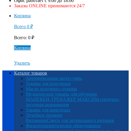
Офис работает с 9:00 до 18:00
Заказы ONLINE принимаются 24/7
Корзина
Всего
0
₽
Всего
:
0
₽
Корзина
Удалить
Каталог товаров
Автомобильные аксессуары
Товары для похудения
Масло холодного отжима
Медицинские товары для обучения
МАНЕКЕН-ТРЕНАЖЕР МАКСИМ сердечно-
легочная реанимация
Товары для животных
Лечебное питание
Витамины
Смеси для энтерального питания
Физиотерапевтическое оборудование
Аппараты комплексной терапии
Аппараты для