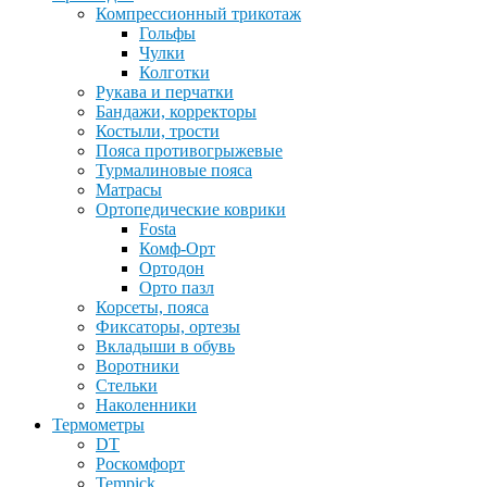
Компрессионный трикотаж
Гольфы
Чулки
Колготки
Рукава и перчатки
Бандажи, корректоры
Костыли, трости
Пояса противогрыжевые
Турмалиновые пояса
Матрасы
Ортопедические коврики
Fosta
Комф-Орт
Ортодон
Орто пазл
Корсеты, пояса
Фиксаторы, ортезы
Вкладыши в обувь
Воротники
Стельки
Наколенники
Термометры
DT
Роскомфорт
Tempick