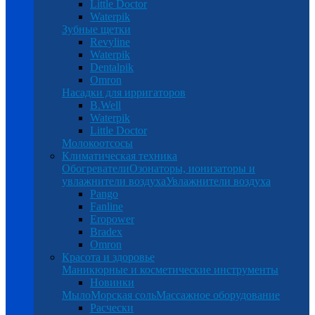
Little Doctor
Waterpik
Зубные щетки
Revyline
Waterpik
Dentalpik
Omron
Насадки для ирригаторов
B.Well
Waterpik
Little Doctor
Молокоотсосы
Климатическая техника
Обогреватели
Озонаторы, ионизаторы и
увлажнители воздуха
Увлажнители воздуха
Pango
Fanline
Eropower
Bradex
Omron
Красота и здоровье
Маникюрные и косметические инструменты
Новинки
Мыло
Морская соль
Массажное оборудование
Расчески