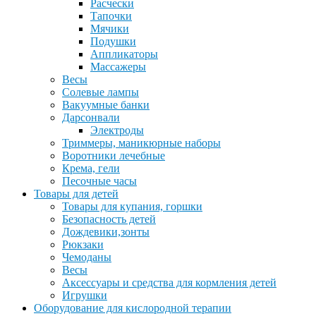
Расчески
Тапочки
Мячики
Подушки
Аппликаторы
Массажеры
Весы
Солевые лампы
Вакуумные банки
Дарсонвали
Электроды
Триммеры, маникюрные наборы
Воротники лечебные
Крема, гели
Песочные часы
Товары для детей
Товары для купания, горшки
Безопасность детей
Дождевики,зонты
Рюкзаки
Чемоданы
Весы
Аксессуары и средства для кормления детей
Игрушки
Оборудование для кислородной терапии