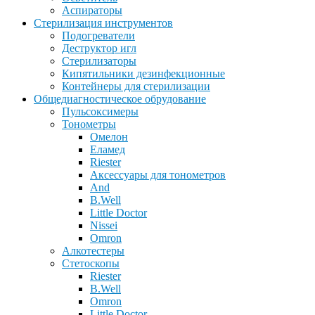
Аспираторы
Стерилизация инструментов
Подогреватели
Деструктор игл
Стерилизаторы
Кипятильники дезинфекционные
Контейнеры для стерилизации
Общедиагностическое обрудование
Пульсоксимеры
Тонометры
Омелон
Еламед
Riester
Аксессуары для тонометров
And
B.Well
Little Doctor
Nissei
Omron
Алкотестеры
Стетоскопы
Riester
B.Well
Omron
Little Doctor