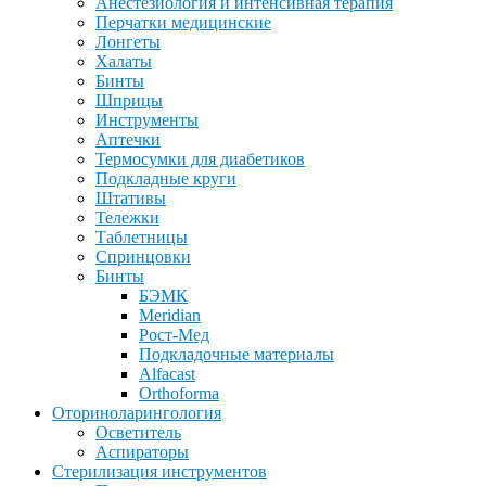
Анестезиология и интенсивная терапия
Перчатки медицинские
Лонгеты
Халаты
Бинты
Шприцы
Инструменты
Аптечки
Термосумки для диабетиков
Подкладные круги
Штативы
Тележки
Таблетницы
Спринцовки
Бинты
БЭМК
Meridian
Рост-Мед
Подкладочные материалы
Alfacast
Orthoforma
Оториноларингология
Осветитель
Аспираторы
Стерилизация инструментов