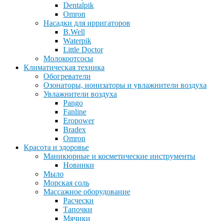
Dentalpik
Omron
Насадки для ирригаторов
B.Well
Waterpik
Little Doctor
Молокоотсосы
Климатическая техника
Обогреватели
Озонаторы, ионизаторы и увлажнители воздуха
Увлажнители воздуха
Pango
Fanline
Eropower
Bradex
Omron
Красота и здоровье
Маникюрные и косметические инструменты
Новинки
Мыло
Морская соль
Массажное оборудование
Расчески
Тапочки
Мячики