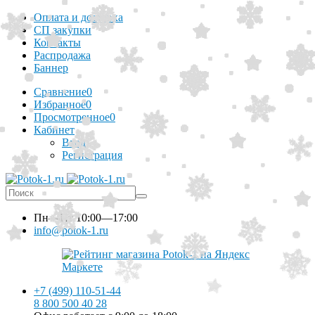
Оплата и доставка
СП закупки
Контакты
Распродажа
Баннер
Сравнение
0
Избранное
0
Просмотренное
0
Кабинет
Вход
Регистрация
Пн—Пт
10:00—17:00
info@potok-1.ru
+7 (499) 110-51-44
8 800 500 40 28