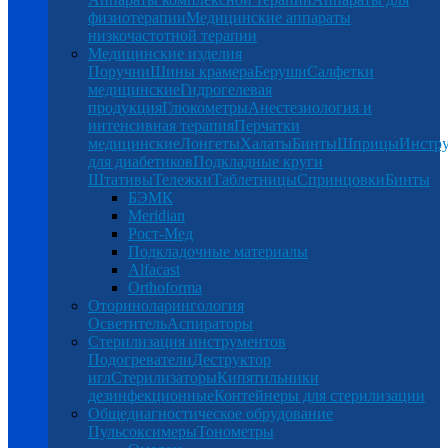
физиотерапии
Медицинские аппараты
низкочастотной терапии
Медицинские изделия
Поручни
Шины крамера
Беруши
Салфетки
медицинские
Гидрогелевая
продукция
Глюкометры
Анестезиология и
интенсивная терапия
Перчатки
медицинские
Лонгеты
Халаты
Бинты
Шприцы
Инстр
для диабетиков
Подкладные круги
Штативы
Тележки
Таблетницы
Спринцовки
Бинты
БЭМК
Meridian
Рост-Мед
Подкладочные материалы
Alfacast
Orthoforma
Оториноларингология
Осветитель
Аспираторы
Стерилизация инструментов
Подогреватели
Деструктор
игл
Стерилизаторы
Кипятильники
дезинфекционные
Контейнеры для стерилизации
Общедиагностическое обрудование
Пульсоксимеры
Тонометры