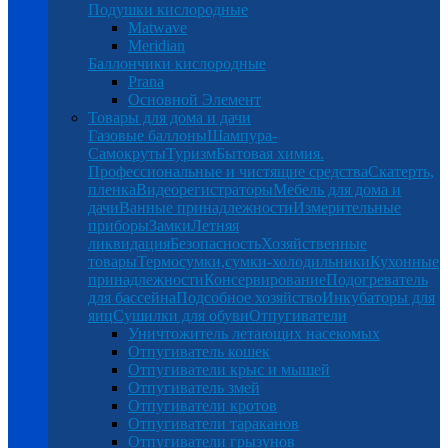
Подушки кислородные
Matwave
Meridian
Баллончики кислородные
Prana
Основной Элемент
Товары для дома и дачи
Газовые баллоны
Шампура-
Самокруты
Туризм
Бытовая химия.
Профессиональные и чистящие средства
Скатерть,
пленка
Видеорегистраторы
Мебель для дома и
дачи
Ванные принадлежности
Измерительные
приборы
Замки
Летняя
ликвидация
Безопасность
Хозяйственные
товары
Термосумки,сумки-холодильники
Кухонные
принадлежности
Консервирование
Подогреватель
для бассейна
Подсобное хозяйство
Инкубаторы для
яиц
Сушилки для обуви
Отпугиватели
Уничтожитель летающих насекомых
Отпугиватель кошек
Отпугиватели крыс и мышей
Отпугиватель змей
Отпугиватели кротов
Отпугиватели тараканов
Отпугиватели грызунов