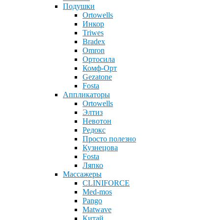
Подушки
Ortowells
Инкор
Triwes
Bradex
Omron
Ортосила
Комф-Орт
Gezatone
Fosta
Аппликаторы
Ortowells
Элтиз
Невотон
Редокс
Просто полезно
Кузнецова
Fosta
Ляпко
Массажеры
CLINIFORCE
Med-mos
Pango
Matwave
Китай