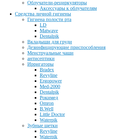
Облучатели-рециркуляторы
Аксессуары к облучателям
Средства личной гигиены
Гигиена полости рта
LD
Matwave
Dentalpik
Вкладыши для груди
Дезинфицирующие приспособления
Менструальные чаши
антисептики
Ирригаторы
Bradex
Revyline
Ergopower
Med-2000
Dentalpik
Рокимед
Omron
B.Well
Little Doctor
Waterpik
Зубные щетки
Revyline
Waterpik