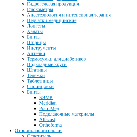
Гидрогелевая продукция
Глюкометры
Анестезиология и интенсивная терапия
Перчатки медицинские
Лонгеты
Халаты
Бинты
Шприцы
Инструменты
Аптечки
Термосумки для диабетиков
Подкладные круги
Штативы
Тележки
Таблетницы
Спринцовки
Бинты
БЭМК
Meridian
Рост-Мед
Подкладочные материалы
Alfacast
Orthoforma
Оториноларингология
Осветитель