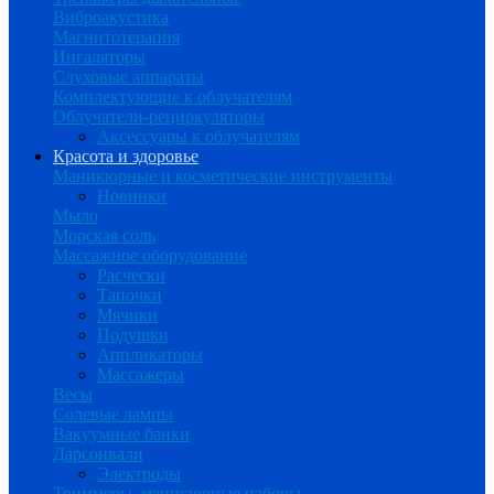
Виброакустика
Магнитотерапия
Ингаляторы
Слуховые аппараты
Комплектующие к облучателям
Облучатели-рециркуляторы
Аксессуары к облучателям
Красота и здоровье
Маникюрные и косметические инструменты
Новинки
Мыло
Морская соль
Массажное оборудование
Расчески
Тапочки
Мячики
Подушки
Аппликаторы
Массажеры
Весы
Солевые лампы
Вакуумные банки
Дарсонвали
Электроды
Триммеры, маникюрные наборы