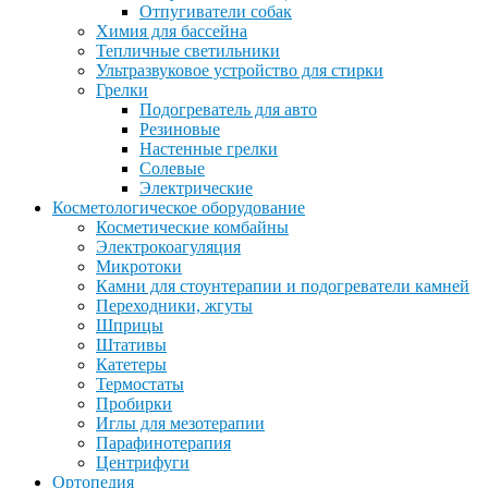
Отпугиватели собак
Химия для бассейна
Тепличные светильники
Ультразвуковое устройство для стирки
Грелки
Подогреватель для авто
Резиновые
Настенные грелки
Солевые
Электрические
Косметологическое оборудование
Косметические комбайны
Электрокоагуляция
Микротоки
Камни для стоунтерапии и подогреватели камней
Переходники, жгуты
Шприцы
Штативы
Катетеры
Термостаты
Пробирки
Иглы для мезотерапии
Парафинотерапия
Центрифуги
Ортопедия