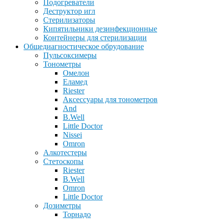
Подогреватели
Деструктор игл
Стерилизаторы
Кипятильники дезинфекционные
Контейнеры для стерилизации
Общедиагностическое обрудование
Пульсоксимеры
Тонометры
Омелон
Еламед
Riester
Аксессуары для тонометров
And
B.Well
Little Doctor
Nissei
Omron
Алкотестеры
Стетоскопы
Riester
B.Well
Omron
Little Doctor
Дозиметры
Торнадо