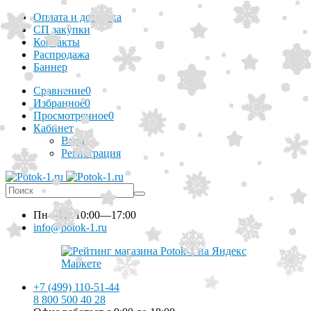
Оплата и доставка
СП закупки
Контакты
Распродажа
Баннер
Сравнение
0
Избранное
0
Просмотренное
0
Кабинет
Вход
Регистрация
Пн—Пт
10:00—17:00
info@potok-1.ru
+7 (499) 110-51-44
8 800 500 40 28