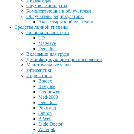
Ингаляторы
Слуховые аппараты
Комплектующие к облучателям
Облучатели-рециркуляторы
Аксессуары к облучателям
Средства личной гигиены
Гигиена полости рта
LD
Matwave
Dentalpik
Вкладыши для груди
Дезинфицирующие приспособления
Менструальные чаши
антисептики
Ирригаторы
Bradex
Revyline
Ergopower
Med-2000
Dentalpik
Рокимед
Omron
B.Well
Little Doctor
Waterpik