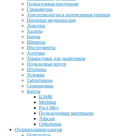
Гидрогелевая продукция
Глюкометры
Анестезиология и интенсивная терапия
Перчатки медицинские
Лонгеты
Халаты
Бинты
Шприцы
Инструменты
Аптечки
Термосумки для диабетиков
Подкладные круги
Штативы
Тележки
Таблетницы
Спринцовки
Бинты
БЭМК
Meridian
Рост-Мед
Подкладочные материалы
Alfacast
Orthoforma
Оториноларингология
Осветитель