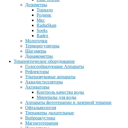
Дозиметры
Торнадо
Родник
Мкс
RadiaSkan
Soeks
Radex
Молоточки
Терморегуляторы
Шагомеры
Динамометры
Терапевтическое оборудование
Голосообразующие Аппараты
Рефлекторы
Ультразвуковые аппараты
Аквадистилляторы
Активаторы
Контроль качества воды
Минералы для воды
Аппараты фототерапии и лазерной терапии
Офтальмология
Тренажеры дыхательные
Виброакустика
Магнитотерапия