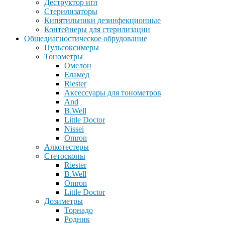
Деструктор игл
Стерилизаторы
Кипятильники дезинфекционные
Контейнеры для стерилизации
Общедиагностическое обрудование
Пульсоксимеры
Тонометры
Омелон
Еламед
Riester
Аксессуары для тонометров
And
B.Well
Little Doctor
Nissei
Omron
Алкотестеры
Стетоскопы
Riester
B.Well
Omron
Little Doctor
Дозиметры
Торнадо
Родник