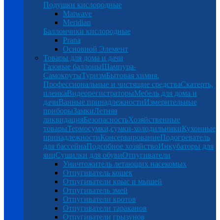
Подушки кислородные
Matwave
Meridian
Баллончики кислородные
Prana
Основной Элемент
Товары для дома и дачи
Газовые баллоны
Шампура-
Самокруты
Туризм
Бытовая химия.
Профессиональные и чистящие средства
Скатерть,
пленка
Видеорегистраторы
Мебель для дома и
дачи
Ванные принадлежности
Измерительные
приборы
Замки
Летняя
ликвидация
Безопасность
Хозяйственные
товары
Термосумки,сумки-холодильники
Кухонные
принадлежности
Консервирование
Подогреватель
для бассейна
Подсобное хозяйство
Инкубаторы для
яиц
Сушилки для обуви
Отпугиватели
Уничтожитель летающих насекомых
Отпугиватель кошек
Отпугиватели крыс и мышей
Отпугиватель змей
Отпугиватели кротов
Отпугиватели тараканов
Отпугиватели грызунов