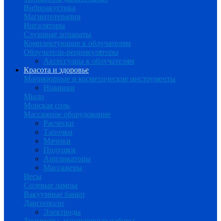
Виброакустика
Магнитотерапия
Ингаляторы
Слуховые аппараты
Комплектующие к облучателям
Облучатели-рециркуляторы
Аксессуары к облучателям
Красота и здоровье
Маникюрные и косметические инструменты
Новинки
Мыло
Морская соль
Массажное оборудование
Расчески
Тапочки
Мячики
Подушки
Аппликаторы
Массажеры
Весы
Солевые лампы
Вакуумные банки
Дарсонвали
Электроды
Триммеры, маникюрные наборы