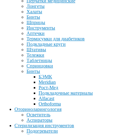
Перчатки медицинские
Лонгеты
Халаты
Бинты
Шприцы
Инструменты
Аптечки
Термосумки для диабетиков
Подкладные круги
Штативы
Тележки
Таблетницы
Спринцовки
Бинты
БЭМК
Meridian
Рост-Мед
Подкладочные материалы
Alfacast
Orthoforma
Оториноларингология
Осветитель
Аспираторы
Стерилизация инструментов
Подогреватели