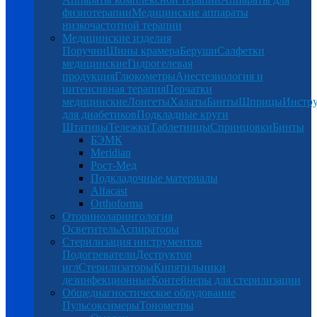
физиотерапии
Медицинские аппараты
низкочастотной терапии
Медицинские изделия
Поручни
Шины крамера
Беруши
Салфетки
медицинские
Гидрогелевая
продукция
Глюкометры
Анестезиология и
интенсивная терапия
Перчатки
медицинские
Лонгеты
Халаты
Бинты
Шприцы
Инстр
для диабетиков
Подкладные круги
Штативы
Тележки
Таблетницы
Спринцовки
Бинты
БЭМК
Meridian
Рост-Мед
Подкладочные материалы
Alfacast
Orthoforma
Оториноларингология
Осветитель
Аспираторы
Стерилизация инструментов
Подогреватели
Деструктор
игл
Стерилизаторы
Кипятильники
дезинфекционные
Контейнеры для стерилизации
Общедиагностическое обрудование
Пульсоксимеры
Тонометры