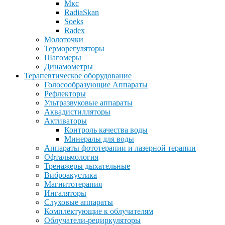
Мкс
RadiaSkan
Soeks
Radex
Молоточки
Терморегуляторы
Шагомеры
Динамометры
Терапевтическое оборудование
Голосообразующие Аппараты
Рефлекторы
Ультразвуковые аппараты
Аквадистилляторы
Активаторы
Контроль качества воды
Минералы для воды
Аппараты фототерапии и лазерной терапии
Офтальмология
Тренажеры дыхательные
Виброакустика
Магнитотерапия
Ингаляторы
Слуховые аппараты
Комплектующие к облучателям
Облучатели-рециркуляторы