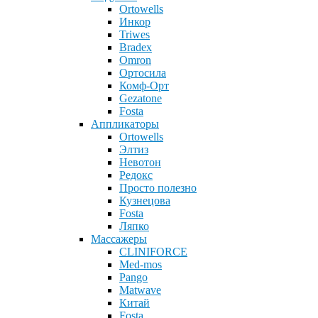
Ortowells
Инкор
Triwes
Bradex
Omron
Ортосила
Комф-Орт
Gezatone
Fosta
Аппликаторы
Ortowells
Элтиз
Невотон
Редокс
Просто полезно
Кузнецова
Fosta
Ляпко
Массажеры
CLINIFORCE
Med-mos
Pango
Matwave
Китай
Fosta