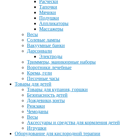
Расчески
Тапочки
Мячики
Подушки
Аппликаторы
Массажеры
Весы
Солевые лампы
Вакуумные банки
Дарсонвали
Электроды
Триммеры, маникюрные наборы
Воротники лечебные
Крема, гели
Песочные часы
Товары для детей
Товары для купания, горшки
Безопасность детей
Дождевики,зонты
Рюкзаки
Чемоданы
Весы
Аксессуары и средства для кормления детей
Игрушки
Оборудование для кислородной терапии