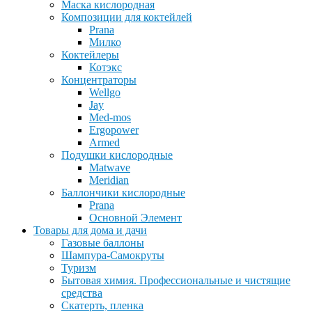
Маска кислородная
Композиции для коктейлей
Prana
Милко
Коктейлеры
Котэкс
Концентраторы
Wellgo
Jay
Med-mos
Ergopower
Armed
Подушки кислородные
Matwave
Meridian
Баллончики кислородные
Prana
Основной Элемент
Товары для дома и дачи
Газовые баллоны
Шампура-Самокруты
Туризм
Бытовая химия. Профессиональные и чистящие
средства
Скатерть, пленка