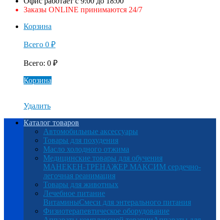
Офис работает с 9:00 до 18:00
Заказы ONLINE принимаются 24/7
Корзина
Всего
0
₽
Всего
:
0
₽
Корзина
Удалить
Каталог товаров
Автомобильные аксессуары
Товары для похудения
Масло холодного отжима
Медицинские товары для обучения
МАНЕКЕН-ТРЕНАЖЕР МАКСИМ сердечно-
легочная реанимация
Товары для животных
Лечебное питание
Витамины
Смеси для энтерального питания
Физиотерапевтическое оборудование
Аппараты комплексной терапии
Аппараты для