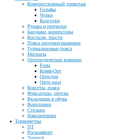
Компрессионный трикотаж
Гольфы
Чулки
Колготки
Рукава и перчатки
Бандажи, корректоры
Костыли, трости
Пояса противогрыжевые
Турмалиновые пояса
Матрасы
Ортопедические коврики
Fosta
Комф-Орт
Ортодон
Орто пазл
Корсеты, пояса
Фиксаторы, ортезы
Вкладыши в обувь
Воротники
Стельки
Наколенники
Термометры
DT
Роскомфорт
Tempick