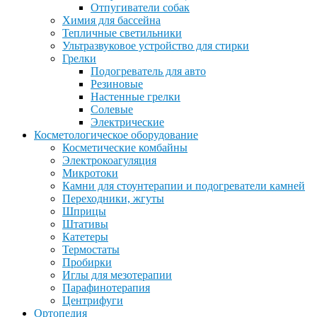
Отпугиватели собак
Химия для бассейна
Тепличные светильники
Ультразвуковое устройство для стирки
Грелки
Подогреватель для авто
Резиновые
Настенные грелки
Солевые
Электрические
Косметологическое оборудование
Косметические комбайны
Электрокоагуляция
Микротоки
Камни для стоунтерапии и подогреватели камней
Переходники, жгуты
Шприцы
Штативы
Катетеры
Термостаты
Пробирки
Иглы для мезотерапии
Парафинотерапия
Центрифуги
Ортопедия