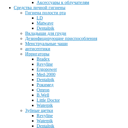
Аксессуары к облучателям
Средства личной гигиены
Гигиена полости рта
LD
Matwave
Dentalpik
Вкладыши для груди
Дезинфицирующие приспособления
Менструальные чаши
антисептики
Ирригаторы
Bradex
Revyline
Ergopower
Med-2000
Dentalpik
Рокимед
Omron
B.Well
Little Doctor
Waterpik
Зубные щетки
Revyline
Waterpik
Dentalpik