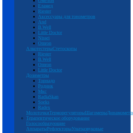
Омелон
Еламед
Riester
Аксессуары для тонометров
And
B.Well
Little Doctor
Nissei
Omron
Алкотестеры
Стетоскопы
Riester
B.Well
Omron
Little Doctor
Дозиметры
Торнадо
Родник
Мкс
RadiaSkan
Soeks
Radex
Молоточки
Терморегуляторы
Шагомеры
Динамомет
Терапевтическое оборудование
Голосообразующие
Аппараты
Рефлекторы
Ультразвуковые