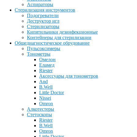
Аспираторы
Стерилизация инструментов
Подогреватели
Деструктор игл
Стерилизаторы
Кипятильники дезинфекционные
Контейнеры для стерилизации
Общедиагностическое обрудование
Пульсоксимеры
Тонометры
Омелон
Еламед
Riester
Аксессуары для тонометров
And
B.Well
Little Doctor
Nissei
Omron
Алкотестеры
Стетоскопы
Riester
B.Well
Omron
Little Doctor