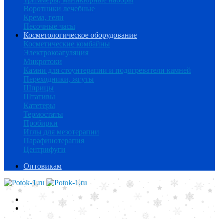
Воротники лечебные
Крема, гели
Песочные часы
Косметологическое оборудование
Косметические комбайны
Электрокоагуляция
Микротоки
Камни для стоунтерапии и подогреватели камней
Переходники, жгуты
Шприцы
Штативы
Катетеры
Термостаты
Пробирки
Иглы для мезотерапии
Парафинотерапия
Центрифуги
Оптовикам