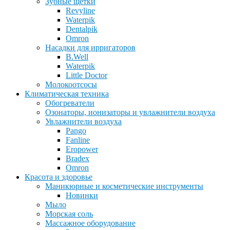
Зубные щетки
Revyline
Waterpik
Dentalpik
Omron
Насадки для ирригаторов
B.Well
Waterpik
Little Doctor
Молокоотсосы
Климатическая техника
Обогреватели
Озонаторы, ионизаторы и увлажнители воздуха
Увлажнители воздуха
Pango
Fanline
Eropower
Bradex
Omron
Красота и здоровье
Маникюрные и косметические инструменты
Новинки
Мыло
Морская соль
Массажное оборудование