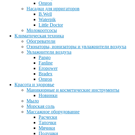
Omron
Насадки для ирригаторов
B.Well
Waterpik
Little Doctor
Молокоотсосы
Климатическая техника
Обогреватели
Озонаторы, ионизаторы и увлажнители воздуха
Увлажнители воздуха
Pango
Fanline
Eropower
Bradex
Omron
Красота и здоровье
Маникюрные и косметические инструменты
Новинки
Мыло
Морская соль
Массажное оборудование
Расчески
Тапочки
Мячики
Подушки