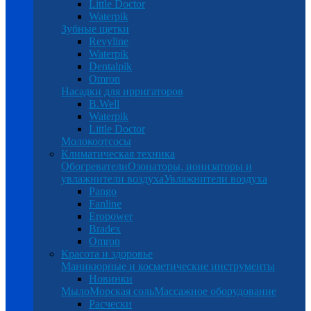
Little Doctor
Waterpik
Зубные щетки
Revyline
Waterpik
Dentalpik
Omron
Насадки для ирригаторов
B.Well
Waterpik
Little Doctor
Молокоотсосы
Климатическая техника
Обогреватели
Озонаторы, ионизаторы и
увлажнители воздуха
Увлажнители воздуха
Pango
Fanline
Eropower
Bradex
Omron
Красота и здоровье
Маникюрные и косметические инструменты
Новинки
Мыло
Морская соль
Массажное оборудование
Расчески