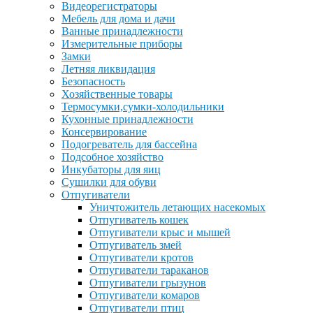
Видеорегистраторы
Мебель для дома и дачи
Ванные принадлежности
Измерительные приборы
Замки
Летняя ликвидация
Безопасность
Хозяйственные товары
Термосумки,сумки-холодильники
Кухонные принадлежности
Консервирование
Подогреватель для бассейна
Подсобное хозяйство
Инкубаторы для яиц
Сушилки для обуви
Отпугиватели
Уничтожитель летающих насекомых
Отпугиватель кошек
Отпугиватели крыс и мышей
Отпугиватель змей
Отпугиватели кротов
Отпугиватели тараканов
Отпугиватели грызунов
Отпугиватели комаров
Отпугиватели птиц