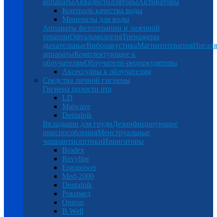
аппараты
Аквадистилляторы
Активаторы
Контроль качества воды
Минералы для воды
Аппараты фототерапии и лазерной
терапии
Офтальмология
Тренажеры
дыхательные
Виброакустика
Магнитотерапия
Ингал
аппараты
Комплектующие к
облучателям
Облучатели-рециркуляторы
Аксессуары к облучателям
Средства личной гигиены
Гигиена полости рта
LD
Matwave
Dentalpik
Вкладыши для груди
Дезинфицирующие
приспособления
Менструальные
чаши
антисептики
Ирригаторы
Bradex
Revyline
Ergopower
Med-2000
Dentalpik
Рокимед
Omron
B.Well