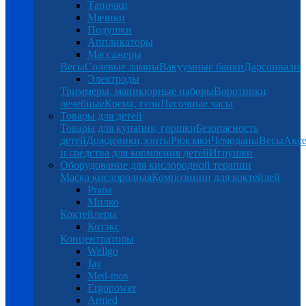
Тапочки
Мячики
Подушки
Аппликаторы
Массажеры
Весы
Солевые лампы
Вакуумные банки
Дарсонвали
Электроды
Триммеры, маникюрные наборы
Воротники
лечебные
Крема, гели
Песочные часы
Товары для детей
Товары для купания, горшки
Безопасность
детей
Дождевики,зонты
Рюкзаки
Чемоданы
Весы
Аксе
и средства для кормления детей
Игрушки
Оборудование для кислородной терапии
Маска кислородная
Композиции для коктейлей
Prana
Милко
Коктейлеры
Котэкс
Концентраторы
Wellgo
Jay
Med-mos
Ergopower
Armed