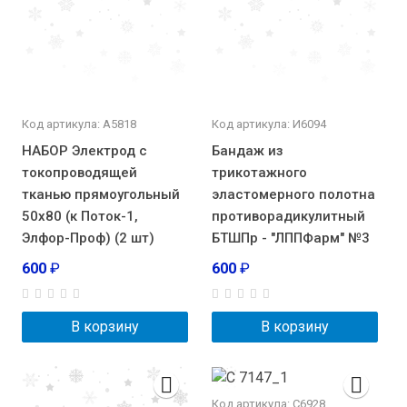
Код артикула: А5818
Код артикула: И6094
НАБОР Электрод с
Бандаж из
токопроводящей
трикотажного
тканью прямоугольный
эластомерного полотна
50х80 (к Поток-1,
противорадикулитный
Элфор-Проф) (2 шт)
БТШПр - "ЛППФарм" №3
600
₽
600
₽
В корзину
В корзину
Код артикула: С6928