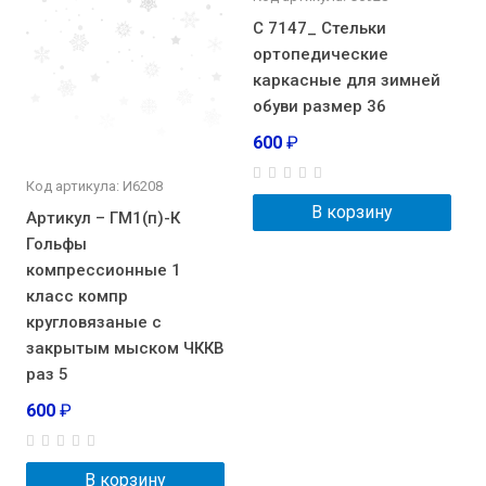
С 7147_ Стельки
ортопедические
каркасные для зимней
обуви размер 36
600
₽
Код артикула: И6208
В корзину
Артикул – ГМ1(п)-К
Гольфы
компрессионные 1
класс компр
кругловязаные с
закрытым мыском ЧККВ
раз 5
600
₽
В корзину