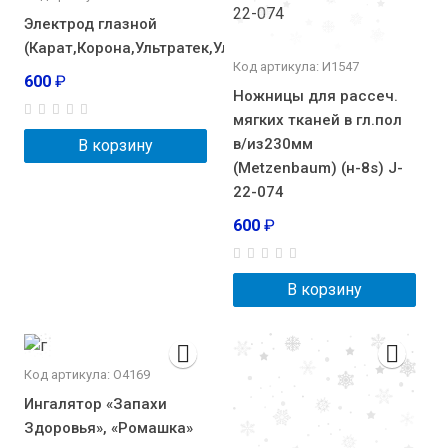
Электрод глазной
(Карат,Корона,Ультратек,Ультратон-2,Спарк)
Код артикула: И1547
600
₽
Ножницы для рассеч.
мягких тканей в гл.пол
в/из230мм
В корзину
(Metzenbaum) (н-8s) J-
22-074
600
₽
В корзину
Код артикула: О4169
Ингалятор «Запахи
Здоровья», «Ромашка»