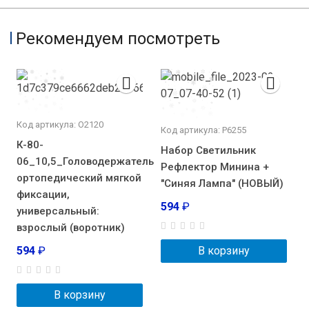
Рекомендуем посмотреть
Код артикула: О2120
Код артикула: Р6255
К-80-
Набор Светильник
06_10,5_Головодержатель
Рефлектор Минина +
ортопедический мягкой
"Синяя Лампа" (НОВЫЙ)
фиксации,
594
₽
универсальный:
взрослый (воротник)
594
₽
В корзину
В корзину