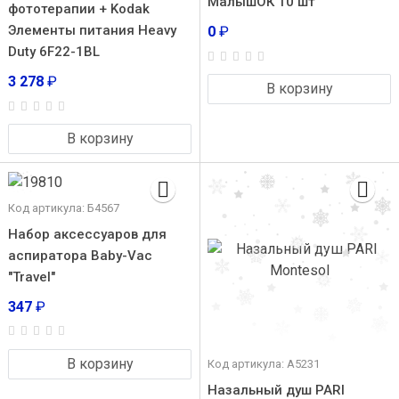
МалышОК 10 шт
фототерапии + Kodak
Элементы питания Heavy
0
₽
Duty 6F22-1BL
3 278
₽
В корзину
В корзину
Код артикула: Б4567
Набор аксессуаров для
аспиратора Baby-Vac
"Travel"
347
₽
В корзину
Код артикула: А5231
Назальный душ PARI