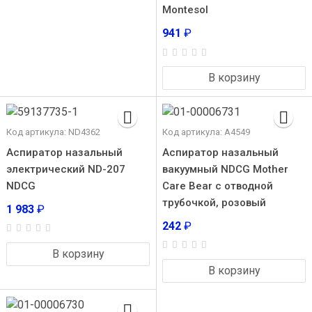
Montesol
941
₽
В корзину
Код артикула: ND4362
Код артикула: А4549
Аспиратор назальный
Аспиратор назальный
электрический ND-207
вакуумный NDCG Mother
NDCG
Care Bear с отводной
трубочкой, розовый
1 983
₽
242
₽
В корзину
В корзину