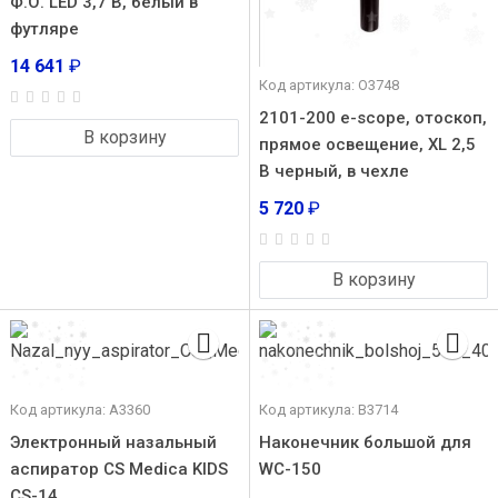
Ф.О. LED 3,7 В, белый в
футляре
14 641
₽
Код артикула: О3748
2101-200 e-scope, отоскоп,
В корзину
прямое освещение, XL 2,5
В черный, в чехле
5 720
₽
В корзину
Код артикула: А3360
Код артикула: В3714
Электронный назальный
Наконечник большой для
аспиратор CS Medica KIDS
WC-150
CS-14