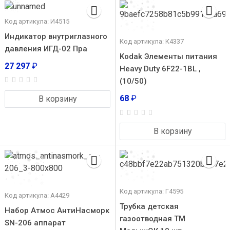
Код артикула: И4515
Индикатор внутриглазного
Код артикула: К4337
давления ИГД-02 Пра
Kodak Элементы питания
27 297
₽
Heavy Duty 6F22-1BL ,
(10/50)
68
₽
В корзину
В корзину
Код артикула: Г4595
Код артикула: А4429
Трубка детская
Набор Атмос АнтиНасморк
газоотводная ТМ
SN-206 аппарат