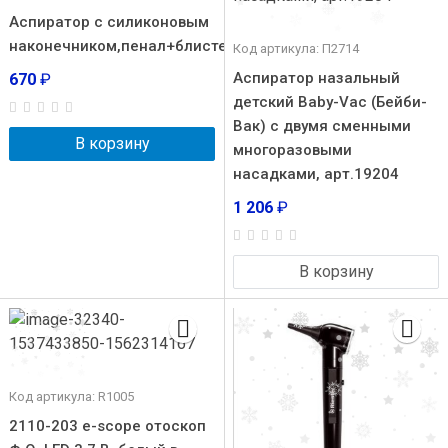
Аспиратор с силиконовым
наконечником,пенал+блистер
Код артикула: П2714
Аспиратор назальный
670
₽
детский Baby-Vac (Бейби-
Вак) с двумя сменными
В корзину
многоразовыми
насадками, арт.19204
1 206
₽
В корзину
Код артикула: R1005
2110-203 e-scope отоскоп