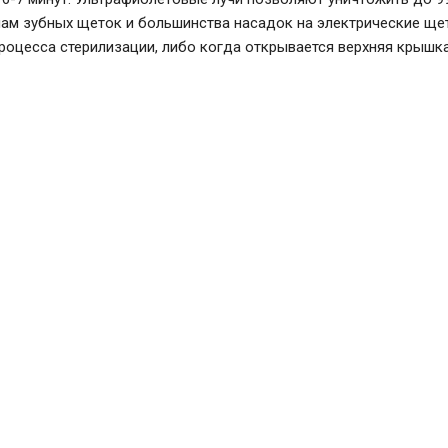
ам зубных щеток и большинства насадок на электрические щет
роцесса стерилизации, либо когда открывается верхняя крышка
Стерилизатор Timson ТО-01-276
ультрафиолетовый для зубных щеток