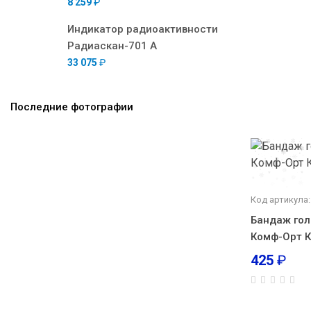
8 259
₽
Индикатор радиоактивности
Радиаскан-701 А
33 075
₽
Последние фотографии
Код артикула:
Бандаж го
Комф-Орт К-
425
₽