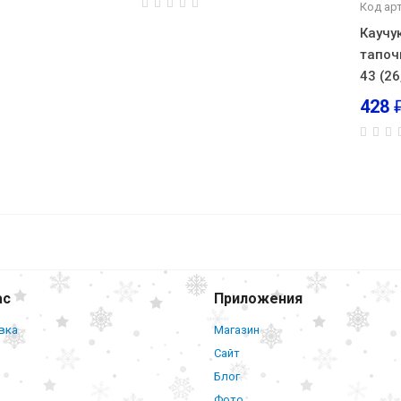
Код ар
Каучу
тапоч
43 (26
428
Силиконовая щетк
животных (2 шт)
ас
Приложения
вка
Магазин
Сайт
Блог
Фото