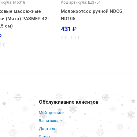
тикула: М6018
Код артикула: Щ3751
ковые массажные
Молокоотсос ручной NDСG
ки (Мята) РАЗМЕР 42-
ND105
,5 см)
431
₽
₽
а для
419
₽
В корзину
Обслуживание клиентов
Мой профиль
Ваши заказы
Доставка
Оплата