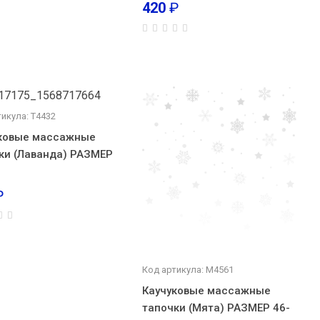
420
₽
икула: Т4432
ковые массажные
ки (Лаванда) РАЗМЕР
₽
Код артикула: М4561
Каучуковые массажные
тапочки (Мята) РАЗМЕР 46-