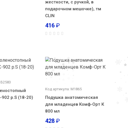
жесткости, с ручкой, в
подарочном мешочке), тм
CLIN
416
₽
 Б2583
Код артикула: М1865
леностопный
902 р.S (18-20)
Подушка анатомическая
для младенцев Комф-Орт К
800 мл
428
₽