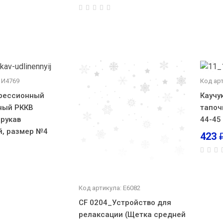
 И4769
Код арт
прессионный
Каучу
ный РККВ
тапоч
 рукав
44-45
й, размер №4
423
Код артикула: E6082
CF 0204_Устройство для
релаксации (Щетка средней