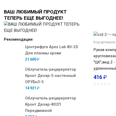
ВАШ ЛЮБИМЫЙ ПРОДУКТ
ТЕПЕРЬ ЕЩЕ ВЫГОДНЕЕ!
Рекомендации
Код артикула:
Центрифуга Apex Lab 80-2S
Рукав ком
Для плазмы крови
кругловяза
21 600
₽
"ЦК",вид 2 -
удлиненны
Облучатель-рециркулятор
Кронт Дезар-5 настенный
416
₽
ОРУБн3-5
14 921
₽
Облучатель-рециркулятор
Кронт Дезар-802П
Передвижной