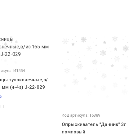
тикула: И1554
цы тупоконечные,в/
 мм (н-4s) J-22-029
₽
Код артикула: Т6389
Опрыскиватель "Дачник" 3л
помповый