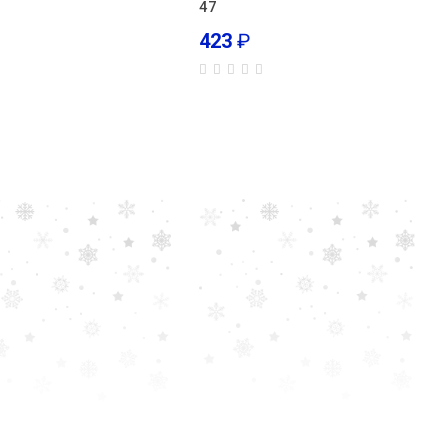
47
423
₽