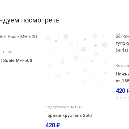
ндуем посмотреть
: Ю1182
t Scale MH-500
Код ар
Ножни
из,165
420
Код артикула: М1245
Горный хрусталь 350г
420
₽