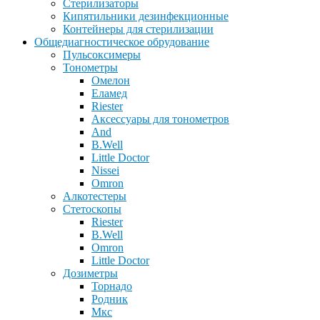
Стерилизаторы
Кипятильники дезинфекционные
Контейнеры для стерилизации
Общедиагностическое обрудование
Пульсоксимеры
Тонометры
Омелон
Еламед
Riester
Аксессуары для тонометров
And
B.Well
Little Doctor
Nissei
Omron
Алкотестеры
Стетоскопы
Riester
B.Well
Omron
Little Doctor
Дозиметры
Торнадо
Родник
Мкс