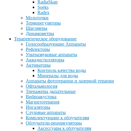
RadiaSkan
Soeks
Radex
Молоточки
Терморегуляторы
Шагомеры
Динамометры
Терапевтическое оборудование
Голосообразующие Аппараты
Рефлекторы
Ультразвуковые аппараты
Аквадистилляторы
Активаторы
Контроль качества воды
Минералы для воды
Аппараты фототерапии и лазерной терапии
Офтальмология
Тренажеры дыхательные
Виброакустика
Магнитотерапия
Ингаляторы
Слуховые аппараты
Комплектующие к облучателям
Облучатели-рециркуляторы
Аксессуары к облучателям