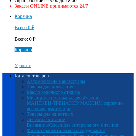
Офис работает с 9:00 до 18:00
Заказы ONLINE принимаются 24/7
Корзина
Всего
0
₽
Всего
:
0
₽
Корзина
Удалить
Каталог товаров
Автомобильные аксессуары
Товары для похудения
Масло холодного отжима
Медицинские товары для обучения
МАНЕКЕН-ТРЕНАЖЕР МАКСИМ сердечно-
легочная реанимация
Товары для животных
Лечебное питание
Витамины
Смеси для энтерального питания
Физиотерапевтическое оборудование
Аппараты комплексной терапии
Аппараты для