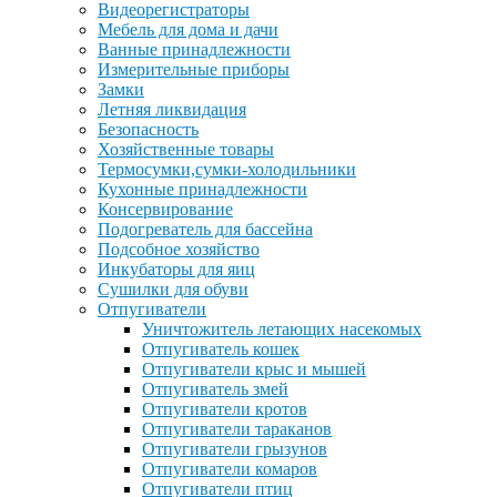
Видеорегистраторы
Мебель для дома и дачи
Ванные принадлежности
Измерительные приборы
Замки
Летняя ликвидация
Безопасность
Хозяйственные товары
Термосумки,сумки-холодильники
Кухонные принадлежности
Консервирование
Подогреватель для бассейна
Подсобное хозяйство
Инкубаторы для яиц
Сушилки для обуви
Отпугиватели
Уничтожитель летающих насекомых
Отпугиватель кошек
Отпугиватели крыс и мышей
Отпугиватель змей
Отпугиватели кротов
Отпугиватели тараканов
Отпугиватели грызунов
Отпугиватели комаров
Отпугиватели птиц