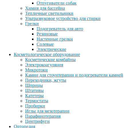
Отпугиватели собак
Химия для бассейна
Тепличные светильники
Ультразвуковое устройство для стирки
Грелки
Подогреватель для авто
Резиновые
Настенные грелки
Солевые
Электрические
Косметологическое оборудование
Косметические комбайны
Электрокоагуляция
Микротоки
Камни для стоунтерапии и подогреватели камней
Переходники, жгуты
Шприцы
Штативы
Катетеры
Термостаты
Пробирки
Иглы для мезотерапии
Парафинотерапия
Центрифуги
Ортопедия