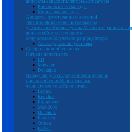
аппараты
Аквадистилляторы
Активаторы
Контроль качества воды
Минералы для воды
Аппараты фототерапии и лазерной
терапии
Офтальмология
Тренажеры
дыхательные
Виброакустика
Магнитотерапия
Ингал
аппараты
Комплектующие к
облучателям
Облучатели-рециркуляторы
Аксессуары к облучателям
Средства личной гигиены
Гигиена полости рта
LD
Matwave
Dentalpik
Вкладыши для груди
Дезинфицирующие
приспособления
Менструальные
чаши
антисептики
Ирригаторы
Bradex
Revyline
Ergopower
Med-2000
Dentalpik
Рокимед
Omron
B.Well