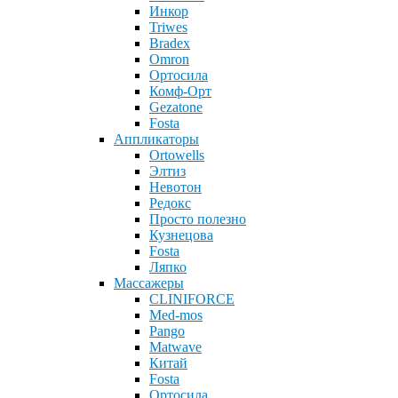
Инкор
Triwes
Bradex
Omron
Ортосила
Комф-Орт
Gezatone
Fosta
Аппликаторы
Ortowells
Элтиз
Невотон
Редокс
Просто полезно
Кузнецова
Fosta
Ляпко
Массажеры
CLINIFORCE
Med-mos
Pango
Matwave
Китай
Fosta
Ортосила