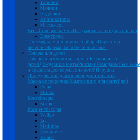
Тапочки
Мячики
Подушки
Аппликаторы
Массажеры
Весы
Солевые лампы
Вакуумные банки
Дарсонвали
Электроды
Триммеры, маникюрные наборы
Воротники
лечебные
Крема, гели
Песочные часы
Товары для детей
Товары для купания, горшки
Безопасность
детей
Дождевики,зонты
Рюкзаки
Чемоданы
Весы
Аксе
и средства для кормления детей
Игрушки
Оборудование для кислородной терапии
Маска кислородная
Композиции для коктейлей
Prana
Милко
Коктейлеры
Котэкс
Концентраторы
Wellgo
Jay
Med-mos
Ergopower
Armed