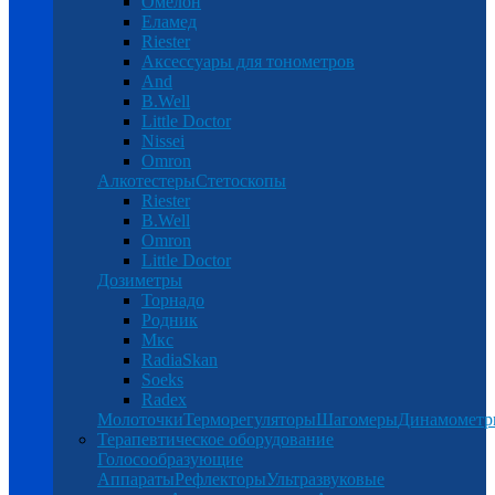
Омелон
Еламед
Riester
Аксессуары для тонометров
And
B.Well
Little Doctor
Nissei
Omron
Алкотестеры
Стетоскопы
Riester
B.Well
Omron
Little Doctor
Дозиметры
Торнадо
Родник
Мкс
RadiaSkan
Soeks
Radex
Молоточки
Терморегуляторы
Шагомеры
Динамомет
Терапевтическое оборудование
Голосообразующие
Аппараты
Рефлекторы
Ультразвуковые