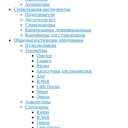
Аспираторы
Стерилизация инструментов
Подогреватели
Деструктор игл
Стерилизаторы
Кипятильники дезинфекционные
Контейнеры для стерилизации
Общедиагностическое обрудование
Пульсоксимеры
Тонометры
Омелон
Еламед
Riester
Аксессуары для тонометров
And
B.Well
Little Doctor
Nissei
Omron
Алкотестеры
Стетоскопы
Riester
B.Well
Omron
Little Doctor