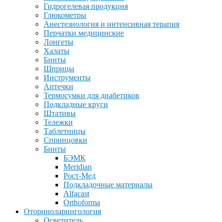
Гидрогелевая продукция
Глюкометры
Анестезиология и интенсивная терапия
Перчатки медицинские
Лонгеты
Халаты
Бинты
Шприцы
Инструменты
Аптечки
Термосумки для диабетиков
Подкладные круги
Штативы
Тележки
Таблетницы
Спринцовки
Бинты
БЭМК
Meridian
Рост-Мед
Подкладочные материалы
Alfacast
Orthoforma
Оториноларингология
Осветитель