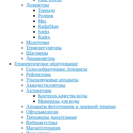
Дозиметры
Торнадо
Родник
Мкс
RadiaSkan
Soeks
Radex
Молоточки
Терморегуляторы
Шагомеры
Динамометры
Терапевтическое оборудование
Голосообразующие Аппараты
Рефлекторы
Ультразвуковые аппараты
Аквадистилляторы
Активаторы
Контроль качества воды
Минералы для воды
Аппараты фототерапии и лазерной терапии
Офтальмология
Тренажеры дыхательные
Виброакустика
Магнитотерапия