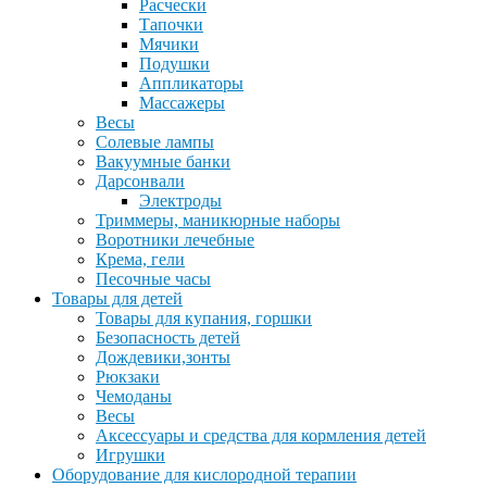
Расчески
Тапочки
Мячики
Подушки
Аппликаторы
Массажеры
Весы
Солевые лампы
Вакуумные банки
Дарсонвали
Электроды
Триммеры, маникюрные наборы
Воротники лечебные
Крема, гели
Песочные часы
Товары для детей
Товары для купания, горшки
Безопасность детей
Дождевики,зонты
Рюкзаки
Чемоданы
Весы
Аксессуары и средства для кормления детей
Игрушки
Оборудование для кислородной терапии