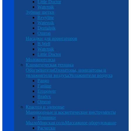
Little Doctor
Waterpik
Зубные щетки
Revyline
Waterpik
Dentalpik
Omron
Насадки для ирригаторов
B.Well
Waterpik
Little Doctor
Молокоотсосы
Климатическая техника
Обогреватели
Озонаторы, ионизаторы и
увлажнители воздуха
Увлажнители воздуха
Pango
Fanline
Eropower
Bradex
Omron
Красота и здоровье
Маникюрные и косметические инструменты
Новинки
Мыло
Морская соль
Массажное оборудование
Расчески