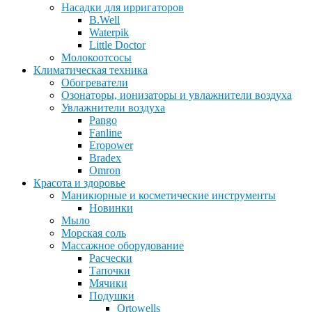
Насадки для ирригаторов
B.Well
Waterpik
Little Doctor
Молокоотсосы
Климатическая техника
Обогреватели
Озонаторы, ионизаторы и увлажнители воздуха
Увлажнители воздуха
Pango
Fanline
Eropower
Bradex
Omron
Красота и здоровье
Маникюрные и косметические инструменты
Новинки
Мыло
Морская соль
Массажное оборудование
Расчески
Тапочки
Мячики
Подушки
Ortowells