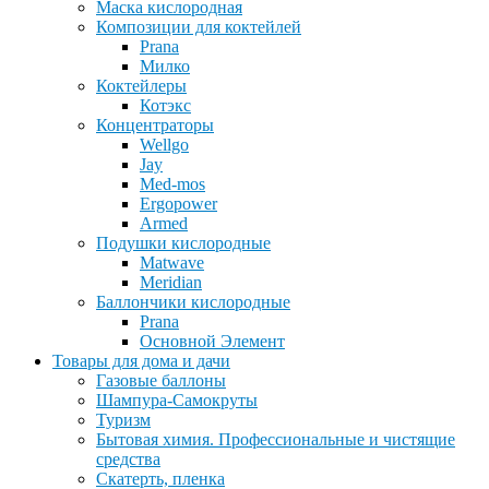
Маска кислородная
Композиции для коктейлей
Prana
Милко
Коктейлеры
Котэкс
Концентраторы
Wellgo
Jay
Med-mos
Ergopower
Armed
Подушки кислородные
Matwave
Meridian
Баллончики кислородные
Prana
Основной Элемент
Товары для дома и дачи
Газовые баллоны
Шампура-Самокруты
Туризм
Бытовая химия. Профессиональные и чистящие
средства
Скатерть, пленка