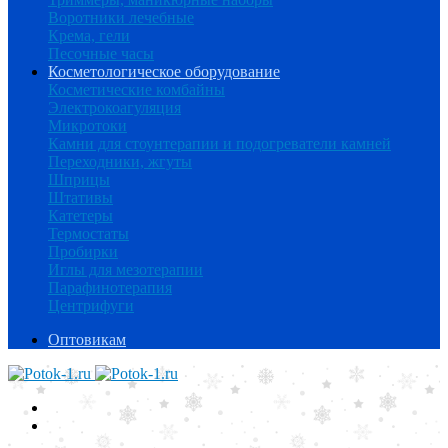
Воротники лечебные
Крема, гели
Песочные часы
Косметологическое оборудование
Косметические комбайны
Электрокоагуляция
Микротоки
Камни для стоунтерапии и подогреватели камней
Переходники, жгуты
Шприцы
Штативы
Катетеры
Термостаты
Пробирки
Иглы для мезотерапии
Парафинотерапия
Центрифуги
Оптовикам