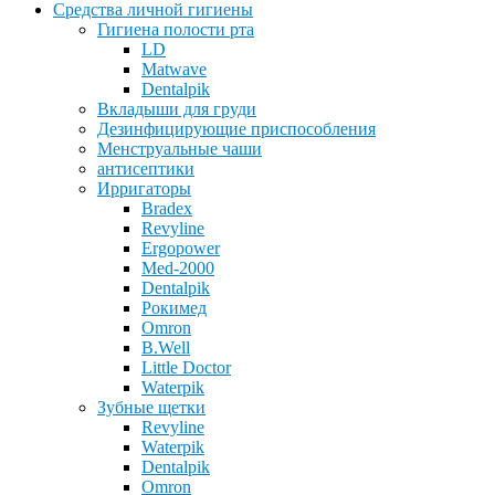
Средства личной гигиены
Гигиена полости рта
LD
Matwave
Dentalpik
Вкладыши для груди
Дезинфицирующие приспособления
Менструальные чаши
антисептики
Ирригаторы
Bradex
Revyline
Ergopower
Med-2000
Dentalpik
Рокимед
Omron
B.Well
Little Doctor
Waterpik
Зубные щетки
Revyline
Waterpik
Dentalpik
Omron