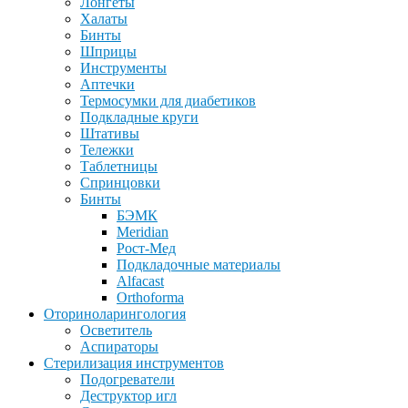
Лонгеты
Халаты
Бинты
Шприцы
Инструменты
Аптечки
Термосумки для диабетиков
Подкладные круги
Штативы
Тележки
Таблетницы
Спринцовки
Бинты
БЭМК
Meridian
Рост-Мед
Подкладочные материалы
Alfacast
Orthoforma
Оториноларингология
Осветитель
Аспираторы
Стерилизация инструментов
Подогреватели
Деструктор игл