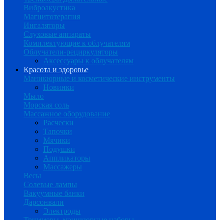
Виброакустика
Магнитотерапия
Ингаляторы
Слуховые аппараты
Комплектующие к облучателям
Облучатели-рециркуляторы
Аксессуары к облучателям
Красота и здоровье
Маникюрные и косметические инструменты
Новинки
Мыло
Морская соль
Массажное оборудование
Расчески
Тапочки
Мячики
Подушки
Аппликаторы
Массажеры
Весы
Солевые лампы
Вакуумные банки
Дарсонвали
Электроды
Триммеры, маникюрные наборы