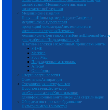
физиотерапии
Медицинские аппараты
низкочастотной терапии
Медицинские изделия
Поручни
Шины крамера
Беруши
Салфетки
медицинские
Гидрогелевая
продукция
Глюкометры
Анестезиология и
интенсивная терапия
Перчатки
медицинские
Лонгеты
Халаты
Бинты
Шприцы
Инстр
для диабетиков
Подкладные круги
Штативы
Тележки
Таблетницы
Спринцовки
Бинты
БЭМК
Meridian
Рост-Мед
Подкладочные материалы
Alfacast
Orthoforma
Оториноларингология
Осветитель
Аспираторы
Стерилизация инструментов
Подогреватели
Деструктор
игл
Стерилизаторы
Кипятильники
дезинфекционные
Контейнеры для стерилизации
Общедиагностическое обрудование
Пульсоксимеры
Тонометры