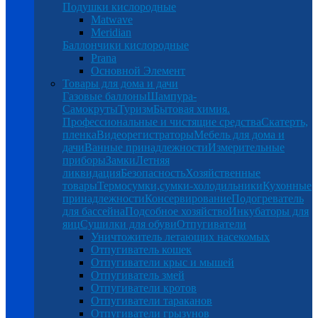
Подушки кислородные
Matwave
Meridian
Баллончики кислородные
Prana
Основной Элемент
Товары для дома и дачи
Газовые баллоны
Шампура-
Самокруты
Туризм
Бытовая химия.
Профессиональные и чистящие средства
Скатерть,
пленка
Видеорегистраторы
Мебель для дома и
дачи
Ванные принадлежности
Измерительные
приборы
Замки
Летняя
ликвидация
Безопасность
Хозяйственные
товары
Термосумки,сумки-холодильники
Кухонные
принадлежности
Консервирование
Подогреватель
для бассейна
Подсобное хозяйство
Инкубаторы для
яиц
Сушилки для обуви
Отпугиватели
Уничтожитель летающих насекомых
Отпугиватель кошек
Отпугиватели крыс и мышей
Отпугиватель змей
Отпугиватели кротов
Отпугиватели тараканов
Отпугиватели грызунов