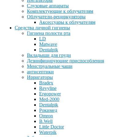
Ингаляторы
Слуховые аппараты
Комплектующие к облучателям
Облучатели-рециркуляторы
Аксессуары к облучателям
Средства личной гигиены
Гигиена полости рта
LD
Matwave
Dentalpik
Вкладыши для груди
Дезинфицирующие приспособления
Менструальные чаши
антисептики
Ирригаторы
Bradex
Revyline
Ergopower
Med-2000
Dentalpik
Рокимед
Omron
B.Well
Little Doctor
Waterpik