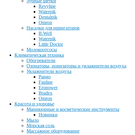
Зубные щетки
Revyline
Waterpik
Dentalpik
Omron
Насадки для ирригаторов
B.Well
Waterpik
Little Doctor
Молокоотсосы
Климатическая техника
Обогреватели
Озонаторы, ионизаторы и увлажнители воздуха
Увлажнители воздуха
Pango
Fanline
Eropower
Bradex
Omron
Красота и здоровье
Маникюрные и косметические инструменты
Новинки
Мыло
Морская соль
Массажное оборудование