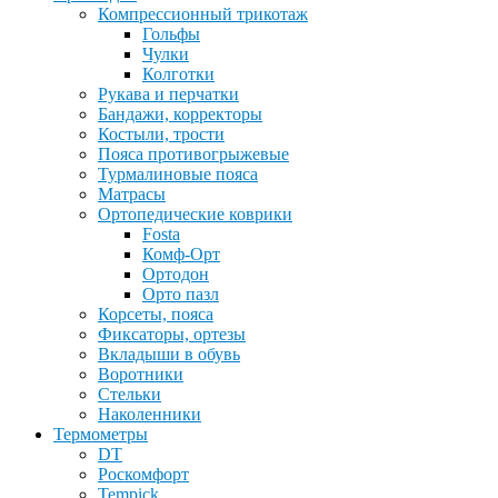
Компрессионный трикотаж
Гольфы
Чулки
Колготки
Рукава и перчатки
Бандажи, корректоры
Костыли, трости
Пояса противогрыжевые
Турмалиновые пояса
Матрасы
Ортопедические коврики
Fosta
Комф-Орт
Ортодон
Орто пазл
Корсеты, пояса
Фиксаторы, ортезы
Вкладыши в обувь
Воротники
Стельки
Наколенники
Термометры
DT
Роскомфорт
Tempick