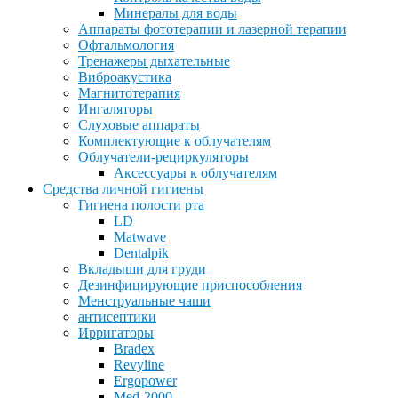
Минералы для воды
Аппараты фототерапии и лазерной терапии
Офтальмология
Тренажеры дыхательные
Виброакустика
Магнитотерапия
Ингаляторы
Слуховые аппараты
Комплектующие к облучателям
Облучатели-рециркуляторы
Аксессуары к облучателям
Средства личной гигиены
Гигиена полости рта
LD
Matwave
Dentalpik
Вкладыши для груди
Дезинфицирующие приспособления
Менструальные чаши
антисептики
Ирригаторы
Bradex
Revyline
Ergopower
Med-2000