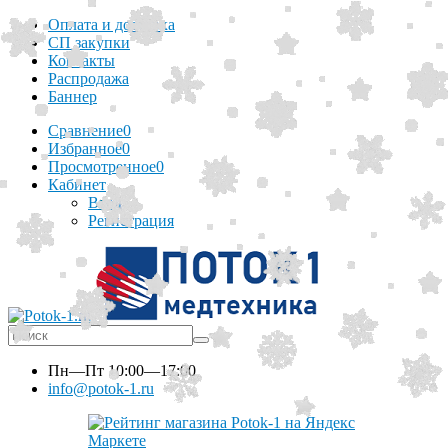
Оплата и доставка
СП закупки
Контакты
Распродажа
Баннер
Сравнение
0
Избранное
0
Просмотренное
0
Кабинет
Вход
Регистрация
Пн—Пт
10:00—17:00
info@potok-1.ru