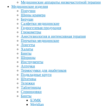
Медицинские аппараты низкочастотной терапии
Медицинские изделия
Поручни
Шины крамера
Беруши
Салфетки медицинские
Гидрогелевая продукция
Глюкометры
Анестезиология и интенсивная терапия
Перчатки медицинские
Лонгеты
Халаты
Бинты
Шприцы
Инструменты
Аптечки
Термосумки для диабетиков
Подкладные круги
Штативы
Тележки
Таблетницы
Спринцовки
Бинты
БЭМК
Meridian