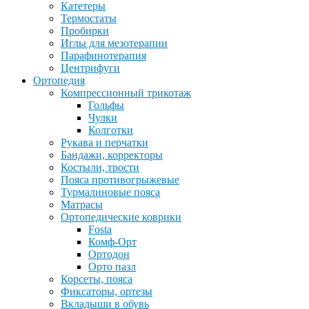
Катетеры
Термостаты
Пробирки
Иглы для мезотерапии
Парафинотерапия
Центрифуги
Ортопедия
Компрессионный трикотаж
Гольфы
Чулки
Колготки
Рукава и перчатки
Бандажи, корректоры
Костыли, трости
Пояса противогрыжевые
Турмалиновые пояса
Матрасы
Ортопедические коврики
Fosta
Комф-Орт
Ортодон
Орто пазл
Корсеты, пояса
Фиксаторы, ортезы
Вкладыши в обувь