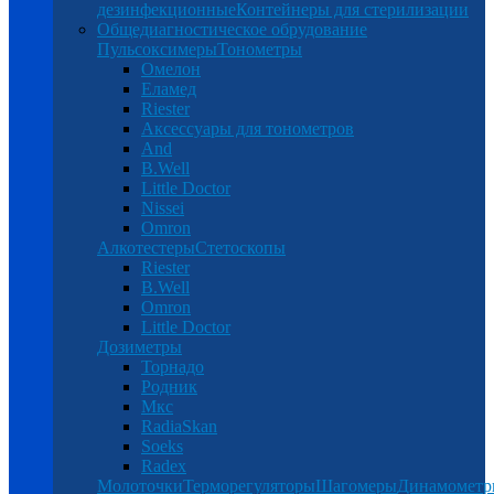
дезинфекционные
Контейнеры для стерилизации
Общедиагностическое обрудование
Пульсоксимеры
Тонометры
Омелон
Еламед
Riester
Аксессуары для тонометров
And
B.Well
Little Doctor
Nissei
Omron
Алкотестеры
Стетоскопы
Riester
B.Well
Omron
Little Doctor
Дозиметры
Торнадо
Родник
Мкс
RadiaSkan
Soeks
Radex
Молоточки
Терморегуляторы
Шагомеры
Динамомет