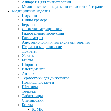
Аппараты для физиотерапии
Медицинские аппараты низкочастотной терапии
Медицинские изделия
Поручни
Шины крамера
Беруши
Салфетки медицинские
Гидрогелевая продукция
Глюкометры
Анестезиология и интенсивная терапия
Перчатки медицинские
Лонгеты
Халаты
Бинты
Шприцы
Инструменты
Аптечки
Термосумки для диабетиков
Подкладные круги
Штативы
Тележки
Таблетницы
Спринцовки
Бинты
БЭМК