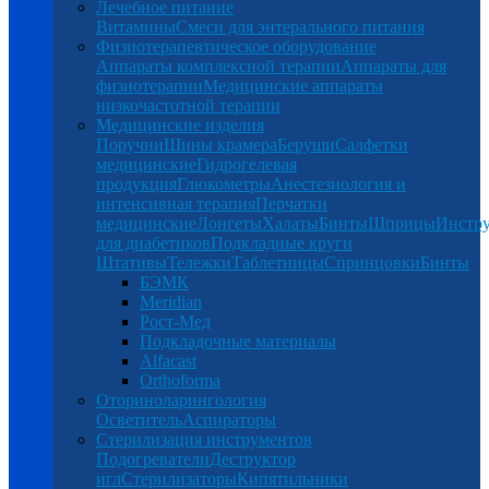
Лечебное питание
Витамины
Смеси для энтерального питания
Физиотерапевтическое оборудование
Аппараты комплексной терапии
Аппараты для
физиотерапии
Медицинские аппараты
низкочастотной терапии
Медицинские изделия
Поручни
Шины крамера
Беруши
Салфетки
медицинские
Гидрогелевая
продукция
Глюкометры
Анестезиология и
интенсивная терапия
Перчатки
медицинские
Лонгеты
Халаты
Бинты
Шприцы
Инстр
для диабетиков
Подкладные круги
Штативы
Тележки
Таблетницы
Спринцовки
Бинты
БЭМК
Meridian
Рост-Мед
Подкладочные материалы
Alfacast
Orthoforma
Оториноларингология
Осветитель
Аспираторы
Стерилизация инструментов
Подогреватели
Деструктор
игл
Стерилизаторы
Кипятильники