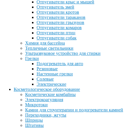
Отпугиватели крыс и мышей
Отпугиватель змей
Отпугиватели кротов
Отпугиватели тараканов
Отпугиватели грызунов
Отпугиватели комаров
Отпугиватели птиц
Отпугиватели собак
Химия для бассейна
Тепличные светильники
Ультразвуковое устройство для стирки
Грелки
Подогреватель для авто
Резиновые
Настенные грелки
Солевые
Электрические
Косметологическое оборудование
Косметические комбайны
Электрокоагуляция
Микротоки
Камни для стоунтерапии и подогреватели камней
Переходники, жгуты
Шприцы
Штативы