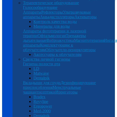
Терапевтическое оборудование
Голосообразующие
Аппараты
Рефлекторы
Ультразвуковые
аппараты
Аквадистилляторы
Активаторы
Контроль качества воды
Минералы для воды
Аппараты фототерапии и лазерной
терапии
Офтальмология
Тренажеры
дыхательные
Виброакустика
Магнитотерапия
Ингал
аппараты
Комплектующие к
облучателям
Облучатели-рециркуляторы
Аксессуары к облучателям
Средства личной гигиены
Гигиена полости рта
LD
Matwave
Dentalpik
Вкладыши для груди
Дезинфицирующие
приспособления
Менструальные
чаши
антисептики
Ирригаторы
Bradex
Revyline
Ergopower
Med-2000
Dentalpik