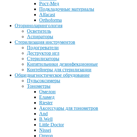
Рост-Мед
Подкладочные материалы
Alfacast
Orthoforma
Оториноларингология
Осветитель
Аспираторы
Стерилизация инструментов
Подогреватели
Деструктор игл
Стерилизаторы
Кипятильники дезинфекционные
Контейнеры для стерилизации
Общедиагностическое обрудование
Пульсоксимеры
Тонометры
Омелон
Еламед
Riester
Аксессуары для тонометров
And
B.Well
Little Doctor
Nissei
Omron