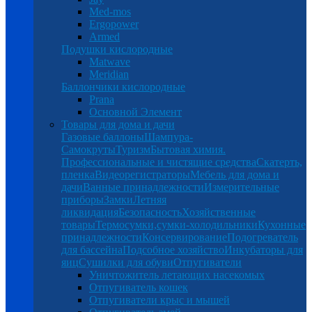
Med-mos
Ergopower
Armed
Подушки кислородные
Matwave
Meridian
Баллончики кислородные
Prana
Основной Элемент
Товары для дома и дачи
Газовые баллоны
Шампура-
Самокруты
Туризм
Бытовая химия.
Профессиональные и чистящие средства
Скатерть,
пленка
Видеорегистраторы
Мебель для дома и
дачи
Ванные принадлежности
Измерительные
приборы
Замки
Летняя
ликвидация
Безопасность
Хозяйственные
товары
Термосумки,сумки-холодильники
Кухонные
принадлежности
Консервирование
Подогреватель
для бассейна
Подсобное хозяйство
Инкубаторы для
яиц
Сушилки для обуви
Отпугиватели
Уничтожитель летающих насекомых
Отпугиватель кошек
Отпугиватели крыс и мышей