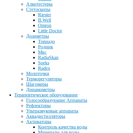
Алкотестеры
Стетоскопы
Riester
B.Well
Omron
Little Doctor
Дозиметры
Торнадо
Родник
Мкс
RadiaSkan
Soeks
Radex
Молоточки
Терморегуляторы
Шагомеры
Динамометры
Терапевтическое оборудование
Голосообразующие Аппараты
Рефлекторы
Ультразвуковые аппараты
Аквадистилляторы
Активаторы
Контроль качества воды
Минералы для воды