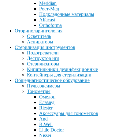
Meridian
Рост-Мед
Подкладочные материалы
Alfacast
Orthoforma
Оториноларингология
Осветитель
Аспираторы
Стерилизация инструментов
Подогреватели
Деструктор игл
Стерилизаторы
Кипятильники дезинфекционные
Контейнеры для стерилизации
Общедиагностическое обрудование
Пульсоксимеры
Тонометры
Омелон
Еламед
Riester
Аксессуары для тонометров
And
B.Well
Little Doctor
Nissei