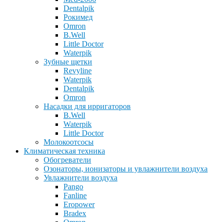
Dentalpik
Рокимед
Omron
B.Well
Little Doctor
Waterpik
Зубные щетки
Revyline
Waterpik
Dentalpik
Omron
Насадки для ирригаторов
B.Well
Waterpik
Little Doctor
Молокоотсосы
Климатическая техника
Обогреватели
Озонаторы, ионизаторы и увлажнители воздуха
Увлажнители воздуха
Pango
Fanline
Eropower
Bradex