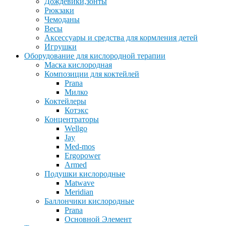
Дождевики,зонты
Рюкзаки
Чемоданы
Весы
Аксессуары и средства для кормления детей
Игрушки
Оборудование для кислородной терапии
Маска кислородная
Композиции для коктейлей
Prana
Милко
Коктейлеры
Котэкс
Концентраторы
Wellgo
Jay
Med-mos
Ergopower
Armed
Подушки кислородные
Matwave
Meridian
Баллончики кислородные
Prana
Основной Элемент