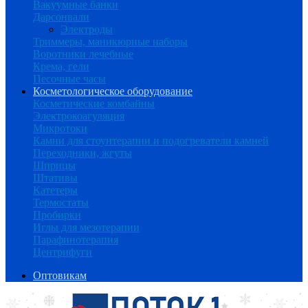
Вакуумные банки
Дарсонвали
Электроды
Триммеры, маникюрные наборы
Воротники лечебные
Крема, гели
Песочные часы
Косметологическое оборудование
Косметические комбайны
Электрокоагуляция
Микротоки
Камни для стоунтерапии и подогреватели камней
Переходники, жгуты
Шприцы
Штативы
Катетеры
Термостаты
Пробирки
Иглы для мезотерапии
Парафинотерапия
Центрифуги
Оптовикам