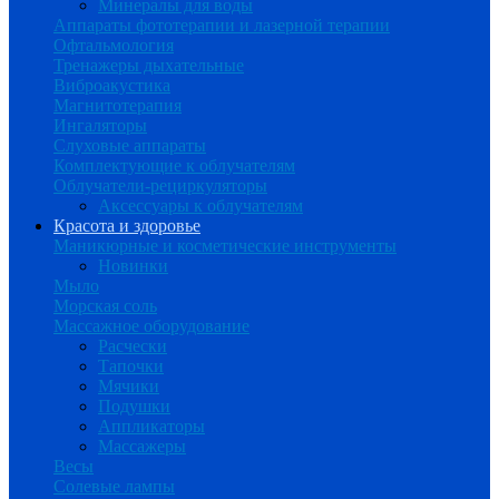
Минералы для воды
Аппараты фототерапии и лазерной терапии
Офтальмология
Тренажеры дыхательные
Виброакустика
Магнитотерапия
Ингаляторы
Слуховые аппараты
Комплектующие к облучателям
Облучатели-рециркуляторы
Аксессуары к облучателям
Красота и здоровье
Маникюрные и косметические инструменты
Новинки
Мыло
Морская соль
Массажное оборудование
Расчески
Тапочки
Мячики
Подушки
Аппликаторы
Массажеры
Весы
Солевые лампы