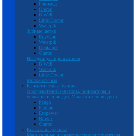
Рокимед
Omron
B.Well
Little Doctor
Waterpik
Зубные щетки
Revyline
Waterpik
Dentalpik
Omron
Насадки для ирригаторов
B.Well
Waterpik
Little Doctor
Молокоотсосы
Климатическая техника
Обогреватели
Озонаторы, ионизаторы и
увлажнители воздуха
Увлажнители воздуха
Pango
Fanline
Eropower
Bradex
Omron
Красота и здоровье
Маникюрные и косметические инструменты