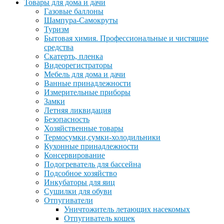
Товары для дома и дачи
Газовые баллоны
Шампура-Самокруты
Туризм
Бытовая химия. Профессиональные и чистящие
средства
Скатерть, пленка
Видеорегистраторы
Мебель для дома и дачи
Ванные принадлежности
Измерительные приборы
Замки
Летняя ликвидация
Безопасность
Хозяйственные товары
Термосумки,сумки-холодильники
Кухонные принадлежности
Консервирование
Подогреватель для бассейна
Подсобное хозяйство
Инкубаторы для яиц
Сушилки для обуви
Отпугиватели
Уничтожитель летающих насекомых
Отпугиватель кошек