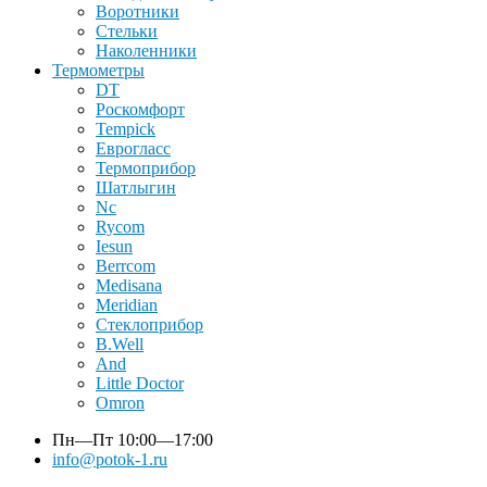
Воротники
Стельки
Наколенники
Термометры
DT
Роскомфорт
Tempick
Еврогласс
Термоприбор
Шатлыгин
Nc
Rycom
Iesun
Berrcom
Medisana
Meridian
Стеклоприбор
B.Well
And
Little Doctor
Omron
Пн—Пт
10:00—17:00
info@potok-1.ru