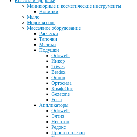
Красота и здоровье
Маникюрные и косметические инструменты
Новинки
Мыло
Морская соль
Массажное оборудование
Расчески
Тапочки
Мячики
Подушки
Ortowells
Инкор
Triwes
Bradex
Omron
Ортосила
Комф-Орт
Gezatone
Fosta
Аппликаторы
Ortowells
Элтиз
Невотон
Редокс
Просто полезно