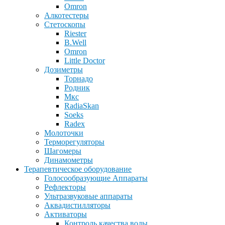
Omron
Алкотестеры
Стетоскопы
Riester
B.Well
Omron
Little Doctor
Дозиметры
Торнадо
Родник
Мкс
RadiaSkan
Soeks
Radex
Молоточки
Терморегуляторы
Шагомеры
Динамометры
Терапевтическое оборудование
Голосообразующие Аппараты
Рефлекторы
Ультразвуковые аппараты
Аквадистилляторы
Активаторы
Контроль качества воды