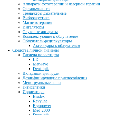
Аппараты фототерапии и лазерной терапии
Офтальмология
Тренажеры дыхательные
Виброакустика
Магнитотерапия
Ингаляторы
Слуховые аппараты
Комплектующие к облучателям
Облучатели-рециркуляторы
Аксессуары к облучателям
Средства личной гигиены
Гигиена полости рта
LD
Matwave
Dentalpik
Вкладыши для груди
Дезинфицирующие приспособления
Менструальные чаши
антисептики
Ирригаторы
Bradex
Revyline
Ergopower
Med-2000
Dentalpik