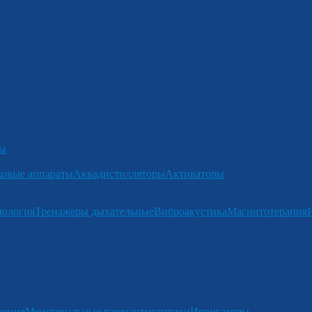
ры
ковые аппараты
Аквадистилляторы
Активаторы
мология
Тренажеры дыхательные
Виброакустика
Магнитотерапия
ления
Менструальные чаши
антисептики
Ирригаторы