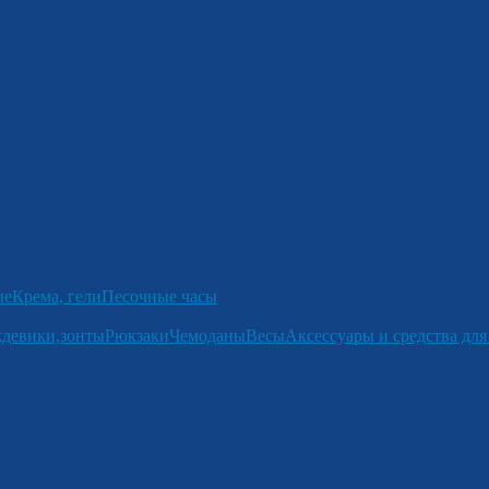
ые
Крема, гели
Песочные часы
девики,зонты
Рюкзаки
Чемоданы
Весы
Аксессуары и средства для