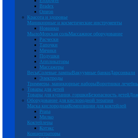
Eropower
Bradex
Omron
Красота и здоровье
Маникюрные и косметические инструменты
Новинки
Мыло
Морская соль
Массажное оборудование
Расчески
Тапочки
Мячики
Подушки
Аппликаторы
Массажеры
Весы
Солевые лампы
Вакуумные банки
Дарсонвали
Электроды
Триммеры, маникюрные наборы
Воротники лечебн
Товары для детей
Товары для купания, горшки
Безопасность детей
Дож
Оборудование для кислородной терапии
Маска кислородная
Композиции для коктейлей
Prana
Милко
Коктейлеры
Котэкс
Концентраторы