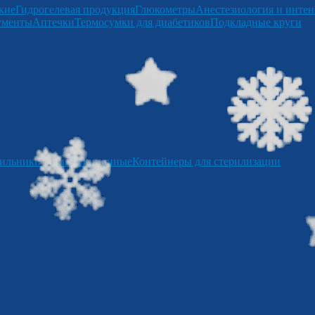
кие
Гидрогелевая продукция
Глюкометры
Анестезиология и интен
ументы
Аптечки
Термосумки для диабетиков
Подкладные круги
ильники дезинфекционные
Контейнеры для стерилизации