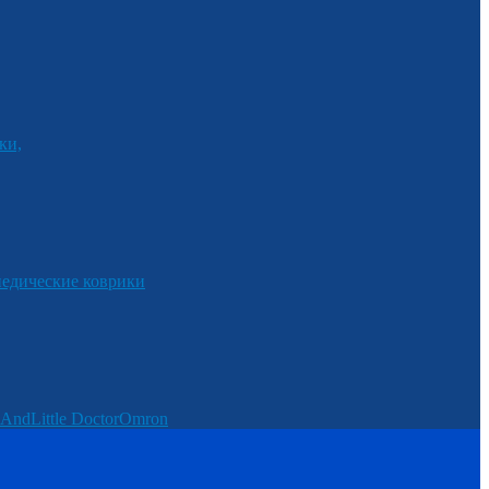
ки,
едические коврики
And
Little Doctor
Omron