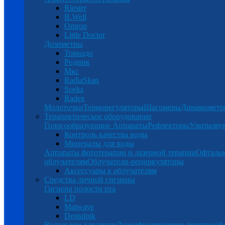
Riester
B.Well
Omron
Little Doctor
Дозиметры
Торнадо
Родник
Мкс
RadiaSkan
Soeks
Radex
Молоточки
Терморегуляторы
Шагомеры
Динамомет
Терапевтическое оборудование
Голосообразующие Аппараты
Рефлекторы
Ультразву
Контроль качества воды
Минералы для воды
Аппараты фототерапии и лазерной терапии
Офталь
облучателям
Облучатели-рециркуляторы
Аксессуары к облучателям
Средства личной гигиены
Гигиена полости рта
LD
Matwave
Dentalpik
Вкладыши для груди
Дезинфицирующие приспособ