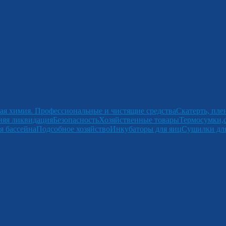
ая химия. Профессиональные и чистящие средства
Скатерть, пле
няя ликвидация
Безопасность
Хозяйственные товары
Термосумки,
я бассейна
Подсобное хозяйство
Инкубаторы для яиц
Сушилки для