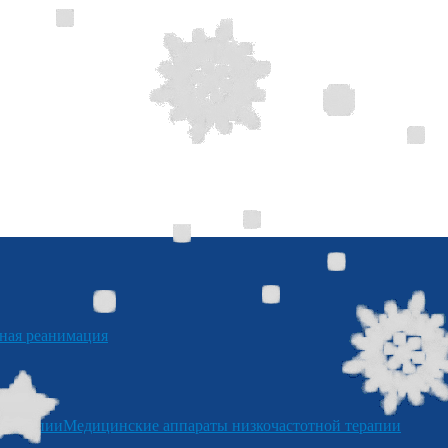
я реанимация
отерапии
Медицинские аппараты низкочастотной терапии