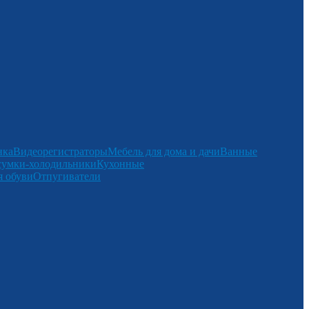
нка
Видеорегистраторы
Мебель для дома и дачи
Ванные
сумки-холодильники
Кухонные
 обуви
Отпугиватели