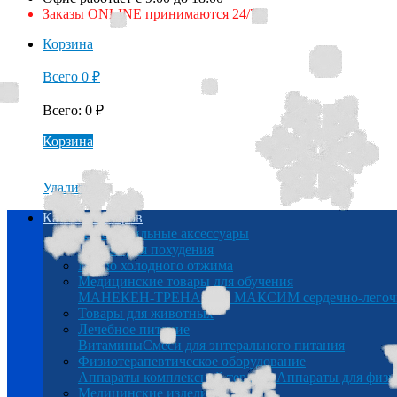
Заказы ONLINE принимаются 24/7
Корзина
Всего
0
₽
Всего
:
0
₽
Корзина
Удалить
Каталог товаров
Автомобильные аксессуары
Товары для похудения
Масло холодного отжима
Медицинские товары для обучения
МАНЕКЕН-ТРЕНАЖЕР МАКСИМ сердечно-легочна
Товары для животных
Лечебное питание
Витамины
Смеси для энтерального питания
Физиотерапевтическое оборудование
Аппараты комплексной терапии
Аппараты для физи
Медицинские изделия