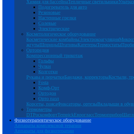
Химия для бассейна
Тепличные светильники
Ультраз
Подогреватель для авто
Резиновые
Настенные грелки
Солевые
Электрические
Косметологическое оборудование
Косметические комбайны
Электрокоагуляция
Микро
жгуты
Шприцы
Штативы
Катетеры
Термостаты
Проб
Ортопедия
Компрессионный трикотаж
Гольфы
Чулки
Колготки
Рукава и перчатки
Бандажи, корректоры
Костыли, тр
Fosta
Комф-Орт
Ортодон
Орто пазл
Корсеты, пояса
Фиксаторы, ортезы
Вкладыши в обув
Термометры
DT
Роскомфорт
Tempick
Еврогласс
Термоприбор
Шатл
Физиотерапевтическое оборудование
Аппараты комплексной терапии
Аппараты для физиотерапии