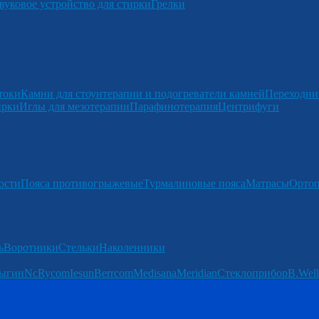
вуковое устройство для стирки
Грелки
токи
Камни для стоунтерапии и подогреватели камней
Переходни
ирки
Иглы для мезотерапии
Парафинотерапия
Центрифуги
ости
Пояса противогрыжевые
Турмалиновые пояса
Матрасы
Ортоп
ь
Воротники
Стельки
Наколенники
ыгин
Nc
Rycom
Iesun
Berrcom
Medisana
Meridian
Стеклоприбор
B.Well