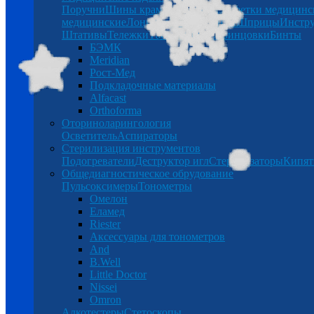
Поручни
Шины крамера
Беруши
Салфетки медицинс
медицинские
Лонгеты
Халаты
Бинты
Шприцы
Инстр
Штативы
Тележки
Таблетницы
Спринцовки
Бинты
БЭМК
Meridian
Рост-Мед
Подкладочные материалы
Alfacast
Orthoforma
Оториноларингология
Осветитель
Аспираторы
Стерилизация инструментов
Подогреватели
Деструктор игл
Стерилизаторы
Кипят
Общедиагностическое обрудование
Пульсоксимеры
Тонометры
Омелон
Еламед
Riester
Аксессуары для тонометров
And
B.Well
Little Doctor
Nissei
Omron
Алкотестеры
Стетоскопы