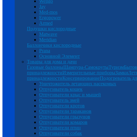
Wellgo
Jay
Med-mos
Ergopower
Armed
Подушки кислородные
Matwave
Meridian
Баллончики кислородные
Prana
Основной Элемент
Товары для дома и дачи
Газовые баллоны
Шампура-Самокруты
Туризм
Бытов
принадлежности
Измерительные приборы
Замки
Лет
принадлежности
Консервирование
Подогреватель дл
Уничтожитель летающих насекомых
Отпугиватель кошек
Отпугиватели крыс и мышей
Отпугиватель змей
Отпугиватели кротов
Отпугиватели тараканов
Отпугиватели грызунов
Отпугиватели комаров
Отпугиватели птиц
Отпугиватели собак