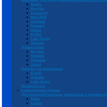
Bradex
Revyline
Ergopower
Med-2000
Dentalpik
Рокимед
Omron
B.Well
Little Doctor
Waterpik
Зубные щетки
Revyline
Waterpik
Dentalpik
Omron
Насадки для ирригаторов
B.Well
Waterpik
Little Doctor
Молокоотсосы
Климатическая техника
Обогреватели
Озонаторы, ионизаторы и увлажнител
Pango
Fanline