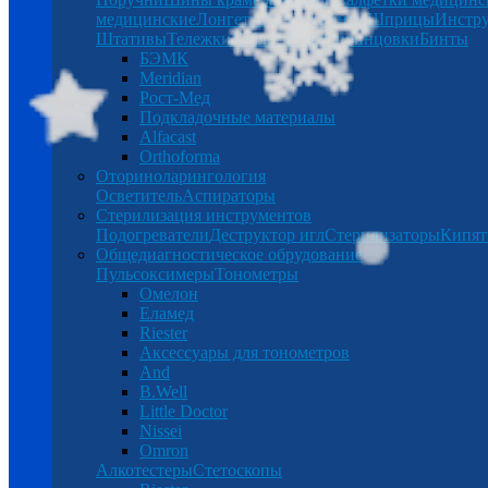
медицинские
Лонгеты
Халаты
Бинты
Шприцы
Инстр
Штативы
Тележки
Таблетницы
Спринцовки
Бинты
БЭМК
Meridian
Рост-Мед
Подкладочные материалы
Alfacast
Orthoforma
Оториноларингология
Осветитель
Аспираторы
Стерилизация инструментов
Подогреватели
Деструктор игл
Стерилизаторы
Кипят
Общедиагностическое обрудование
Пульсоксимеры
Тонометры
Омелон
Еламед
Riester
Аксессуары для тонометров
And
B.Well
Little Doctor
Nissei
Omron
Алкотестеры
Стетоскопы