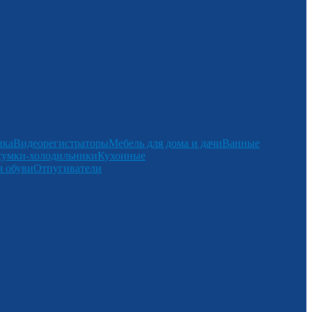
нка
Видеорегистраторы
Мебель для дома и дачи
Ванные
сумки-холодильники
Кухонные
 обуви
Отпугиватели