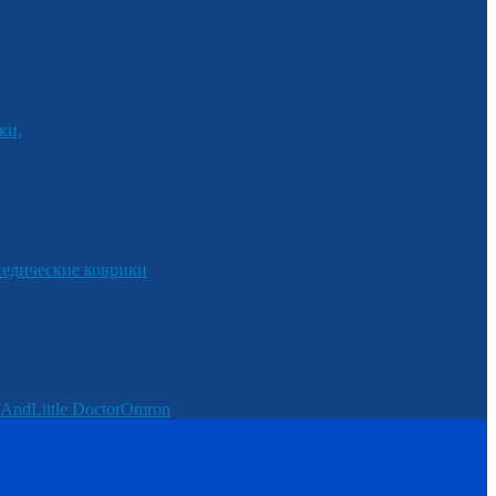
ки,
едические коврики
And
Little Doctor
Omron