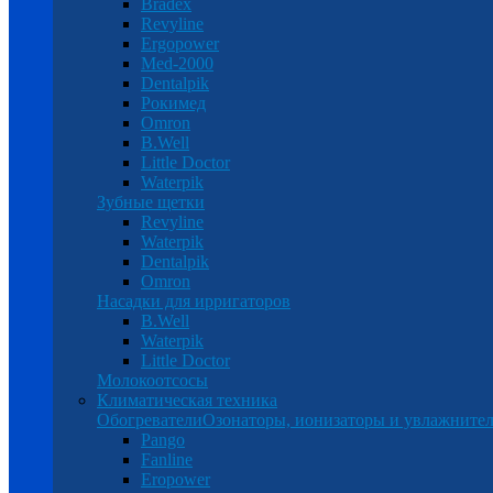
Bradex
Revyline
Ergopower
Med-2000
Dentalpik
Рокимед
Omron
B.Well
Little Doctor
Waterpik
Зубные щетки
Revyline
Waterpik
Dentalpik
Omron
Насадки для ирригаторов
B.Well
Waterpik
Little Doctor
Молокоотсосы
Климатическая техника
Обогреватели
Озонаторы, ионизаторы и увлажнител
Pango
Fanline
Eropower