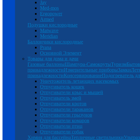
Jay
Med-mos
Ergopower
Armed
Подушки кислородные
Matwave
Meridian
Баллончики кислородные
Prana
Основной Элемент
Товары для дома и дачи
Газовые баллоны
Шампура-Самокруты
Туризм
Бытов
принадлежности
Измерительные приборы
Замки
Лет
принадлежности
Консервирование
Подогреватель дл
Уничтожитель летающих насекомых
Отпугиватель кошек
Отпугиватели крыс и мышей
Отпугиватель змей
Отпугиватели кротов
Отпугиватели тараканов
Отпугиватели грызунов
Отпугиватели комаров
Отпугиватели птиц
Отпугиватели собак
Химия для бассейна
Тепличные светильники
Ультраз