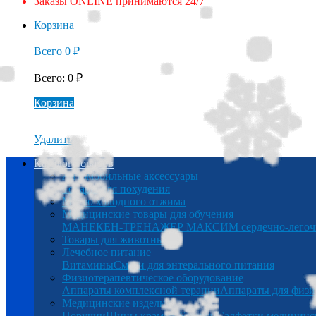
Заказы ONLINE принимаются 24/7
Корзина
Всего
0
₽
Всего
:
0
₽
Корзина
Удалить
Каталог товаров
Автомобильные аксессуары
Товары для похудения
Масло холодного отжима
Медицинские товары для обучения
МАНЕКЕН-ТРЕНАЖЕР МАКСИМ сердечно-легочна
Товары для животных
Лечебное питание
Витамины
Смеси для энтерального питания
Физиотерапевтическое оборудование
Аппараты комплексной терапии
Аппараты для физи
Медицинские изделия
Поручни
Шины крамера
Беруши
Салфетки медицинс