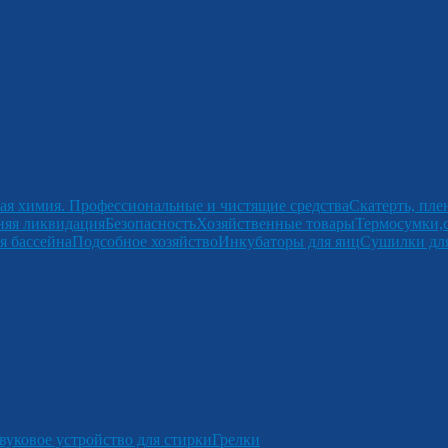
ая химия. Профессиональные и чистящие средства
Скатерть, пле
няя ликвидация
Безопасность
Хозяйственные товары
Термосумки,
я бассейна
Подсобное хозяйство
Инкубаторы для яиц
Сушилки для
вуковое устройство для стирки
Грелки