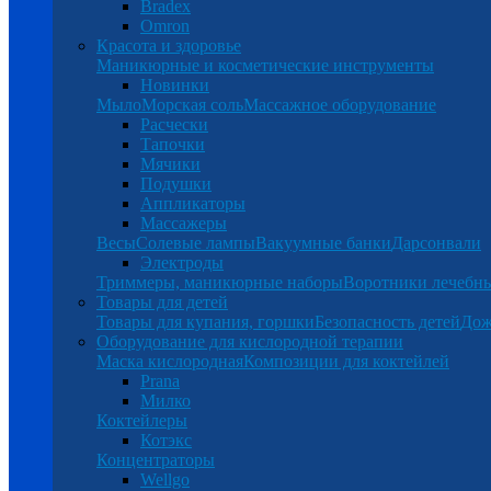
Bradex
Omron
Красота и здоровье
Маникюрные и косметические инструменты
Новинки
Мыло
Морская соль
Массажное оборудование
Расчески
Тапочки
Мячики
Подушки
Аппликаторы
Массажеры
Весы
Солевые лампы
Вакуумные банки
Дарсонвали
Электроды
Триммеры, маникюрные наборы
Воротники лечебн
Товары для детей
Товары для купания, горшки
Безопасность детей
Дож
Оборудование для кислородной терапии
Маска кислородная
Композиции для коктейлей
Prana
Милко
Коктейлеры
Котэкс
Концентраторы
Wellgo