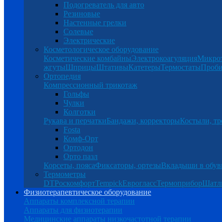
Подогреватель для авто
Резиновые
Настенные грелки
Солевые
Электрические
Косметологическое оборудование
Косметические комбайны
Электрокоагуляция
Микро
жгуты
Шприцы
Штативы
Катетеры
Термостаты
Проб
Ортопедия
Компрессионный трикотаж
Гольфы
Чулки
Колготки
Рукава и перчатки
Бандажи, корректоры
Костыли, тр
Fosta
Комф-Орт
Ортодон
Орто пазл
Корсеты, пояса
Фиксаторы, ортезы
Вкладыши в обув
Термометры
DT
Роскомфорт
Tempick
Еврогласс
Термоприбор
Шатл
Физиотерапевтическое оборудование
Аппараты комплексной терапии
Аппараты для физиотерапии
Медицинские аппараты низкочастотной терапии