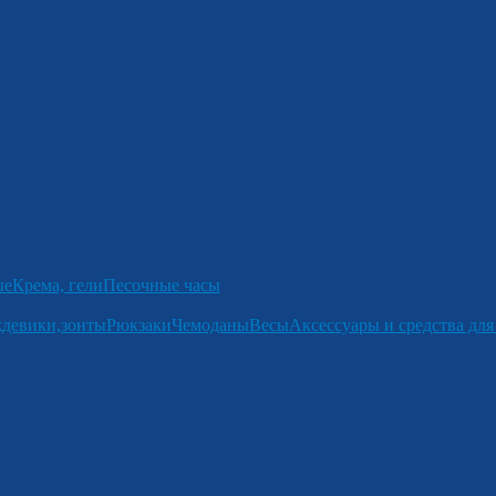
ые
Крема, гели
Песочные часы
девики,зонты
Рюкзаки
Чемоданы
Весы
Аксессуары и средства для