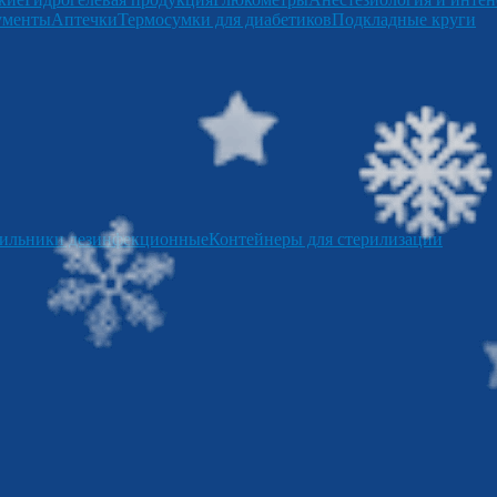
ументы
Аптечки
Термосумки для диабетиков
Подкладные круги
ильники дезинфекционные
Контейнеры для стерилизации