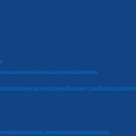
ры
ковые аппараты
Аквадистилляторы
Активаторы
мология
Тренажеры дыхательные
Виброакустика
Магнитотерапия
ления
Менструальные чаши
антисептики
Ирригаторы