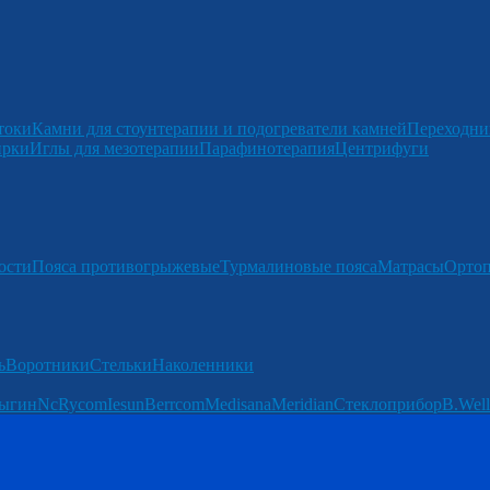
токи
Камни для стоунтерапии и подогреватели камней
Переходни
ирки
Иглы для мезотерапии
Парафинотерапия
Центрифуги
ости
Пояса противогрыжевые
Турмалиновые пояса
Матрасы
Ортоп
ь
Воротники
Стельки
Наколенники
ыгин
Nc
Rycom
Iesun
Berrcom
Medisana
Meridian
Стеклоприбор
B.Well