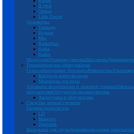
Riester
B.Well
Omron
Little Doctor
Дозиметры
Торнадо
Родник
Мкс
RadiaSkan
Soeks
Radex
Молоточки
Терморегуляторы
Шагомеры
Динамомет
Терапевтическое оборудование
Голосообразующие Аппараты
Рефлекторы
Ультразву
Контроль качества воды
Минералы для воды
Аппараты фототерапии и лазерной терапии
Офталь
облучателям
Облучатели-рециркуляторы
Аксессуары к облучателям
Средства личной гигиены
Гигиена полости рта
LD
Matwave
Dentalpik
Вкладыши для груди
Дезинфицирующие приспособ