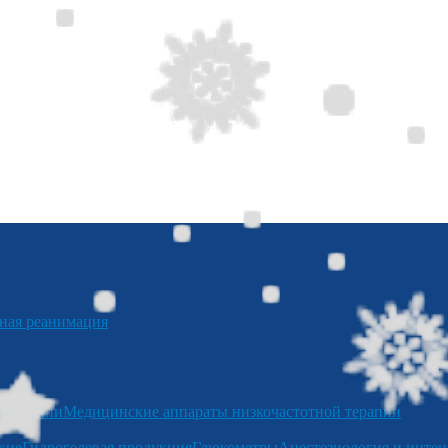
я реанимация
отерапии
Медицинские аппараты низкочастотной терапии
кие
Гидрогелевая продукция
Глюкометры
Анестезиология и интен