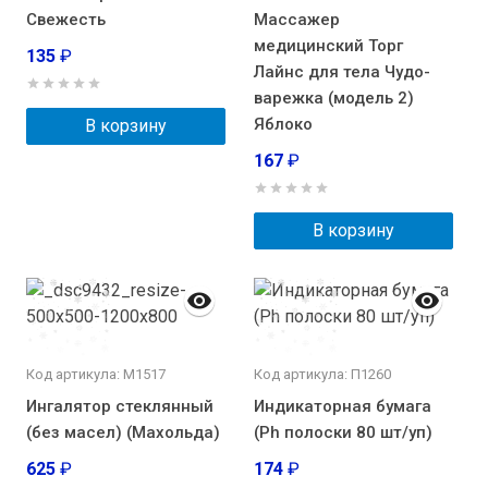
Свежесть
Массажер
медицинский Торг
135
₽
Лайнс для тела Чудо-
варежка (модель 2)
Яблоко
В корзину
167
₽
В корзину
Код артикула: М1517
Код артикула: П1260
Ингалятор стеклянный
Индикаторная бумага
(без масел) (Махольда)
(Ph полоски 80 шт/уп)
625
₽
174
₽