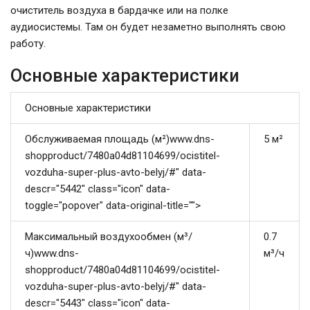
очиститель воздуха в бардачке или на полке
аудиосистемы. Там он будет незаметно выполнять свою
работу.
Основные характеристики
Основные характеристики
Обслуживаемая площадь (м²)www.dns-
5 м²
shopproduct/7480a04d81104699/ocistitel-
vozduha-super-plus-avto-belyj/#" data-
descr="5442" class="icon" data-
toggle="popover" data-original-title="">
Максимальный воздухообмен (м³/
0.7
ч)www.dns-
м³/ч
shopproduct/7480a04d81104699/ocistitel-
vozduha-super-plus-avto-belyj/#" data-
descr="5443" class="icon" data-