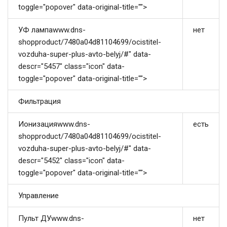
toggle="popover" data-original-title="">
УФ лампаwww.dns-
нет
shopproduct/7480a04d81104699/ocistitel-
vozduha-super-plus-avto-belyj/#" data-
descr="5457" class="icon" data-
toggle="popover" data-original-title="">
Фильтрация
Ионизацияwww.dns-
есть
shopproduct/7480a04d81104699/ocistitel-
vozduha-super-plus-avto-belyj/#" data-
descr="5452" class="icon" data-
toggle="popover" data-original-title="">
Управление
Пульт ДУwww.dns-
нет