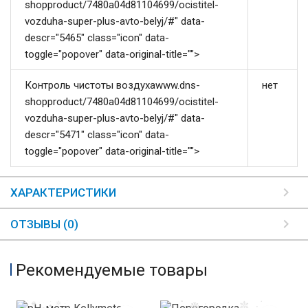
shopproduct/7480a04d81104699/ocistitel-
vozduha-super-plus-avto-belyj/#" data-
descr="5465" class="icon" data-
toggle="popover" data-original-title="">
Контроль чистоты воздухаwww.dns-
нет
shopproduct/7480a04d81104699/ocistitel-
vozduha-super-plus-avto-belyj/#" data-
descr="5471" class="icon" data-
toggle="popover" data-original-title="">
ХАРАКТЕРИСТИКИ
ОТЗЫВЫ (0)
Рекомендуемые товары