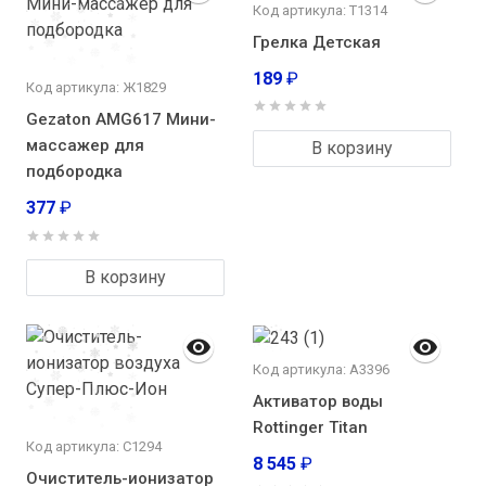
Код артикула: Т1314
Грелка Детская
189
₽
Код артикула: Ж1829
Gezaton AMG617 Мини-
массажер для
В корзину
подбородка
377
₽
В корзину
Код артикула: А3396
Активатор воды
Rottinger Titan
Код артикула: С1294
8 545
₽
Очиститель-ионизатор