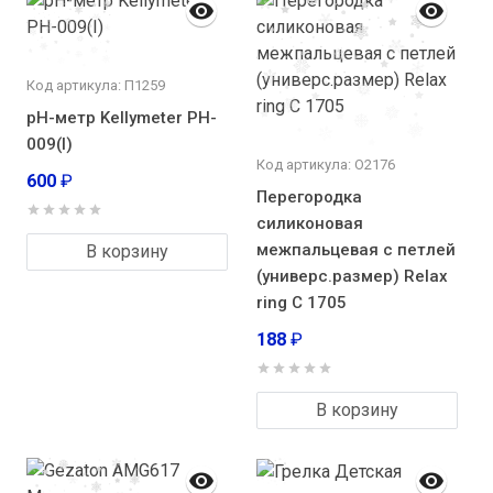
Код артикула: П1259
pH-метр Kellymeter PH-
009(I)
Код артикула: О2176
600
₽
Перегородка
силиконовая
межпальцевая с петлей
В корзину
(универс.размер) Relax
ring С 1705
188
₽
В корзину