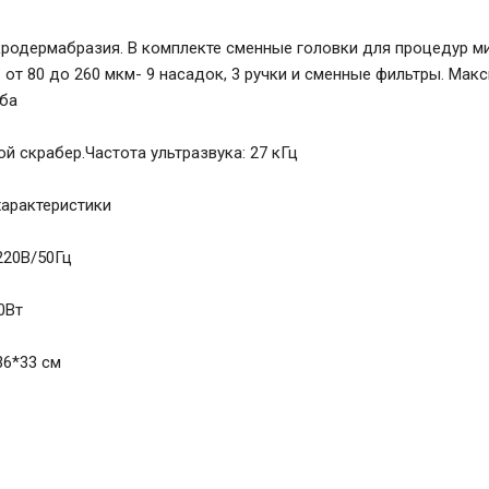
родермабразия. В комплекте сменные головки для процедур 
 от 80 до 260 мкм- 9 насадок, 3 ручки и сменные фильтры. Мак
лба
й скрабер.Частота ультразвука: 27 кГц
характеристики
220В/50Гц
0Вт
36*33 см