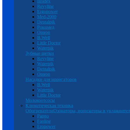
Bradex
Revyline
Ergopower
Med-2000
Dentalpik
Рокимед
Omron
B.Well
Little Doctor
Waterpik
Зубные щетки
Revyline
Waterpik
Dentalpik
Omron
Насадки для ирригаторов
B.Well
Waterpik
Little Doctor
Молокоотсосы
Климатическая техника
Обогреватели
Озонаторы, ионизаторы и увлажнител
Pango
Fanline
Eropower