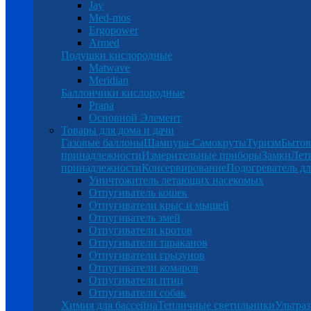
Jay
Med-mos
Ergopower
Armed
Подушки кислородные
Matwave
Meridian
Баллончики кислородные
Prana
Основной Элемент
Товары для дома и дачи
Газовые баллоны
Шампура-Самокруты
Туризм
Бытов
принадлежности
Измерительные приборы
Замки
Лет
принадлежности
Консервирование
Подогреватель дл
Уничтожитель летающих насекомых
Отпугиватель кошек
Отпугиватели крыс и мышей
Отпугиватель змей
Отпугиватели кротов
Отпугиватели тараканов
Отпугиватели грызунов
Отпугиватели комаров
Отпугиватели птиц
Отпугиватели собак
Химия для бассейна
Тепличные светильники
Ультраз