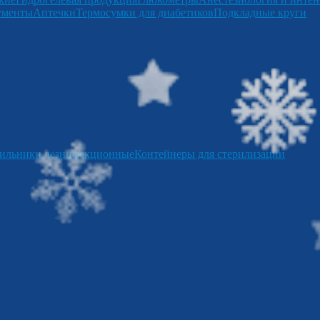
ументы
Аптечки
Термосумки для диабетиков
Подкладные круги
ильники дезинфекционные
Контейнеры для стерилизации