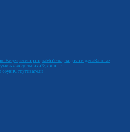
нка
Видеорегистраторы
Мебель для дома и дачи
Ванные
сумки-холодильники
Кухонные
 обуви
Отпугиватели