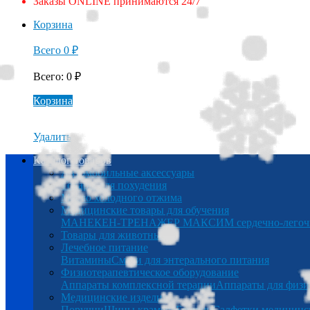
Заказы ONLINE принимаются 24/7
Корзина
Всего
0
₽
Всего
:
0
₽
Корзина
Удалить
Каталог товаров
Автомобильные аксессуары
Товары для похудения
Масло холодного отжима
Медицинские товары для обучения
МАНЕКЕН-ТРЕНАЖЕР МАКСИМ сердечно-легочна
Товары для животных
Лечебное питание
Витамины
Смеси для энтерального питания
Физиотерапевтическое оборудование
Аппараты комплексной терапии
Аппараты для физи
Медицинские изделия
Поручни
Шины крамера
Беруши
Салфетки медицинс