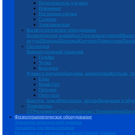
Подогреватель для авто
Резиновые
Настенные грелки
Солевые
Электрические
Косметологическое оборудование
Косметические комбайны
Электрокоагуляция
Микро
жгуты
Шприцы
Штативы
Катетеры
Термостаты
Проб
Ортопедия
Компрессионный трикотаж
Гольфы
Чулки
Колготки
Рукава и перчатки
Бандажи, корректоры
Костыли, тр
Fosta
Комф-Орт
Ортодон
Орто пазл
Корсеты, пояса
Фиксаторы, ортезы
Вкладыши в обув
Термометры
DT
Роскомфорт
Tempick
Еврогласс
Термоприбор
Шатл
Физиотерапевтическое оборудование
Аппараты комплексной терапии
Аппараты для физиотерапии
Медицинские аппараты низкочастотной терапии