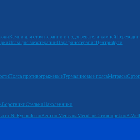
токи
Камни для стоунтерапии и подогреватели камней
Переходни
ирки
Иглы для мезотерапии
Парафинотерапия
Центрифуги
ости
Пояса противогрыжевые
Турмалиновые пояса
Матрасы
Ортоп
ь
Воротники
Стельки
Наколенники
ыгин
Nc
Rycom
Iesun
Berrcom
Medisana
Meridian
Стеклоприбор
B.Well