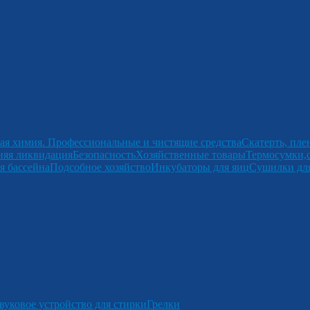
ая химия. Профессиональные и чистящие средства
Скатерть, пле
няя ликвидация
Безопасность
Хозяйственные товары
Термосумки,
я бассейна
Подсобное хозяйство
Инкубаторы для яиц
Сушилки для
вуковое устройство для стирки
Грелки