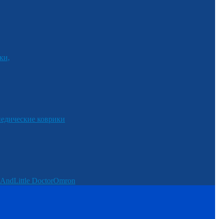
ки,
едические коврики
And
Little Doctor
Omron