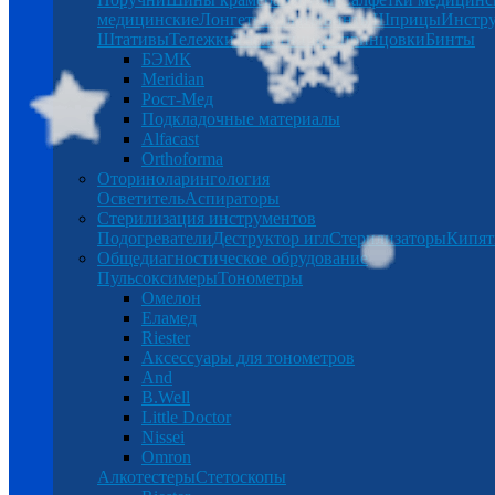
медицинские
Лонгеты
Халаты
Бинты
Шприцы
Инстр
Штативы
Тележки
Таблетницы
Спринцовки
Бинты
БЭМК
Meridian
Рост-Мед
Подкладочные материалы
Alfacast
Orthoforma
Оториноларингология
Осветитель
Аспираторы
Стерилизация инструментов
Подогреватели
Деструктор игл
Стерилизаторы
Кипят
Общедиагностическое обрудование
Пульсоксимеры
Тонометры
Омелон
Еламед
Riester
Аксессуары для тонометров
And
B.Well
Little Doctor
Nissei
Omron
Алкотестеры
Стетоскопы