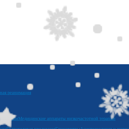
я реанимация
отерапии
Медицинские аппараты низкочастотной терапии
кие
Гидрогелевая продукция
Глюкометры
Анестезиология и интен