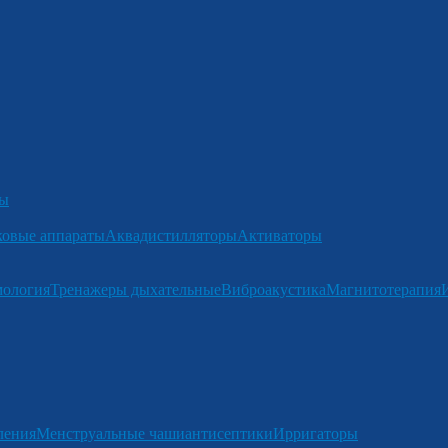
ры
ковые аппараты
Аквадистилляторы
Активаторы
мология
Тренажеры дыхательные
Виброакустика
Магнитотерапия
ления
Менструальные чаши
антисептики
Ирригаторы