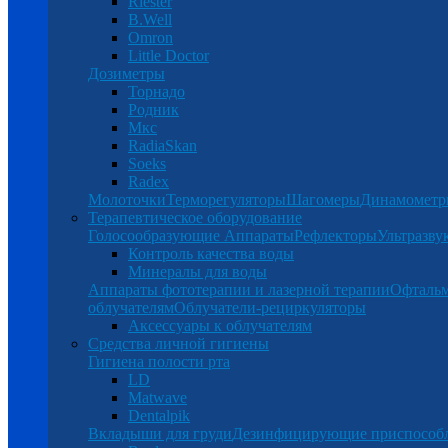
Riester
B.Well
Omron
Little Doctor
Дозиметры
Торнадо
Родник
Мкс
RadiaSkan
Soeks
Radex
Молоточки
Терморегуляторы
Шагомеры
Динамомет
Терапевтическое оборудование
Голосообразующие Аппараты
Рефлекторы
Ультразву
Контроль качества воды
Минералы для воды
Аппараты фототерапии и лазерной терапии
Офталь
облучателям
Облучатели-рециркуляторы
Аксессуары к облучателям
Средства личной гигиены
Гигиена полости рта
LD
Matwave
Dentalpik
Вкладыши для груди
Дезинфицирующие приспособ