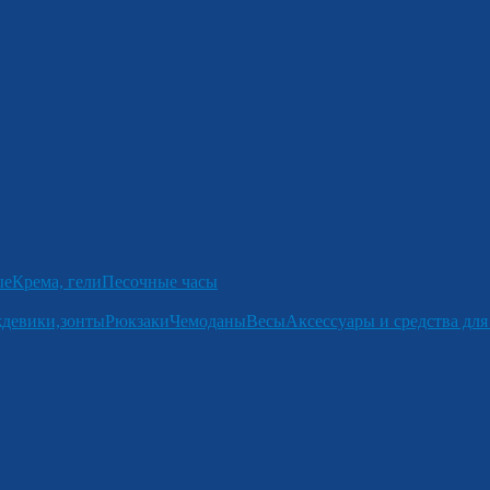
ые
Крема, гели
Песочные часы
девики,зонты
Рюкзаки
Чемоданы
Весы
Аксессуары и средства для