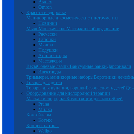
Bradex
Omron
Красота и здоровье
Маникюрные и косметические инструменты
Новинки
Мыло
Морская соль
Массажное оборудование
Расчески
Тапочки
Мячики
Подушки
Аппликаторы
Массажеры
Весы
Солевые лампы
Вакуумные банки
Дарсонвали
Электроды
Триммеры, маникюрные наборы
Воротники лечебн
Товары для детей
Товары для купания, горшки
Безопасность детей
Дож
Оборудование для кислородной терапии
Маска кислородная
Композиции для коктейлей
Prana
Милко
Коктейлеры
Котэкс
Концентраторы
Wellgo