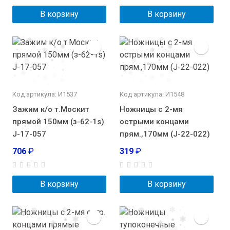
В корзину
В корзину
Код артикула: И1537
Код артикула: И1548
Зажим к/о т.Москит
Ножницы с 2-мя
прямой 150мм (з-62-1s)
острыми концами
J-17-057
прям.,170мм (J-22-022)
706
₽
319
₽
В корзину
В корзину