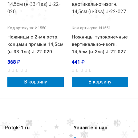
Код артикула: И1550
Код артикула: И1551
Ножницы с 2-мя остр.
Ножницы тупоконечные
концами прямые 14,5см
вертикально-изогн.
(н-33-1ss) J-22-020
14,5см (н-3ss) J-22-027
368
₽
441
₽
В корзину
В корзину
Potok-1.ru
Узнайте о нас