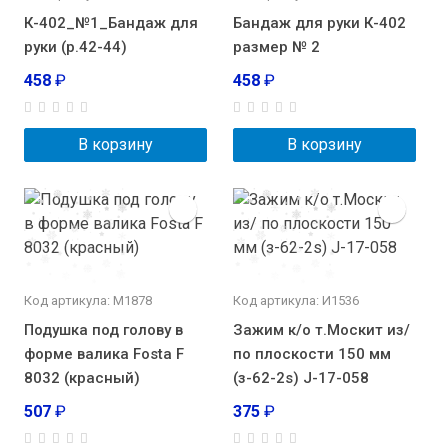
К-402_№1_Бандаж для
Бандаж для руки К-402
руки (р.42-44)
размер № 2
458
₽
458
₽
В корзину
В корзину
Код артикула: М1878
Код артикула: И1536
Подушка под голову в
Зажим к/о т.Москит из/
форме валика Fosta F
по плоскости 150 мм
8032 (красный)
(з-62-2s) J-17-058
507
₽
375
₽