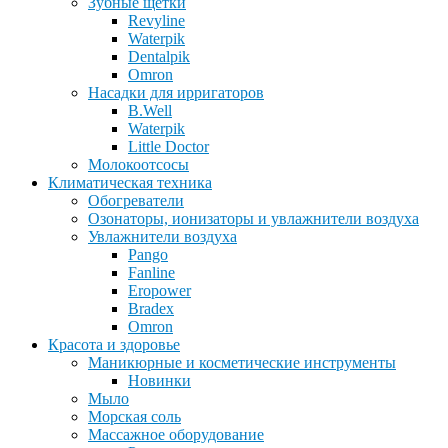
Зубные щетки
Revyline
Waterpik
Dentalpik
Omron
Насадки для ирригаторов
B.Well
Waterpik
Little Doctor
Молокоотсосы
Климатическая техника
Обогреватели
Озонаторы, ионизаторы и увлажнители воздуха
Увлажнители воздуха
Pango
Fanline
Eropower
Bradex
Omron
Красота и здоровье
Маникюрные и косметические инструменты
Новинки
Мыло
Морская соль
Массажное оборудование