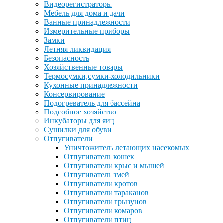
Видеорегистраторы
Мебель для дома и дачи
Ванные принадлежности
Измерительные приборы
Замки
Летняя ликвидация
Безопасность
Хозяйственные товары
Термосумки,сумки-холодильники
Кухонные принадлежности
Консервирование
Подогреватель для бассейна
Подсобное хозяйство
Инкубаторы для яиц
Сушилки для обуви
Отпугиватели
Уничтожитель летающих насекомых
Отпугиватель кошек
Отпугиватели крыс и мышей
Отпугиватель змей
Отпугиватели кротов
Отпугиватели тараканов
Отпугиватели грызунов
Отпугиватели комаров
Отпугиватели птиц