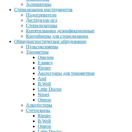
Аспираторы
Стерилизация инструментов
Подогреватели
Деструктор игл
Стерилизаторы
Кипятильники дезинфекционные
Контейнеры для стерилизации
Общедиагностическое обрудование
Пульсоксимеры
Тонометры
Омелон
Еламед
Riester
Аксессуары для тонометров
And
B.Well
Little Doctor
Nissei
Omron
Алкотестеры
Стетоскопы
Riester
B.Well
Omron
Little Doctor