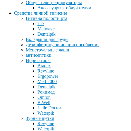
Облучатели-рециркуляторы
Аксессуары к облучателям
Средства личной гигиены
Гигиена полости рта
LD
Matwave
Dentalpik
Вкладыши для груди
Дезинфицирующие приспособления
Менструальные чаши
антисептики
Ирригаторы
Bradex
Revyline
Ergopower
Med-2000
Dentalpik
Рокимед
Omron
B.Well
Little Doctor
Waterpik
Зубные щетки
Revyline
Waterpik