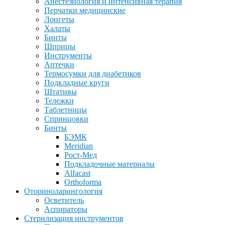
Анестезиология и интенсивная терапия
Перчатки медицинские
Лонгеты
Халаты
Бинты
Шприцы
Инструменты
Аптечки
Термосумки для диабетиков
Подкладные круги
Штативы
Тележки
Таблетницы
Спринцовки
Бинты
БЭМК
Meridian
Рост-Мед
Подкладочные материалы
Alfacast
Orthoforma
Оториноларингология
Осветитель
Аспираторы
Стерилизация инструментов