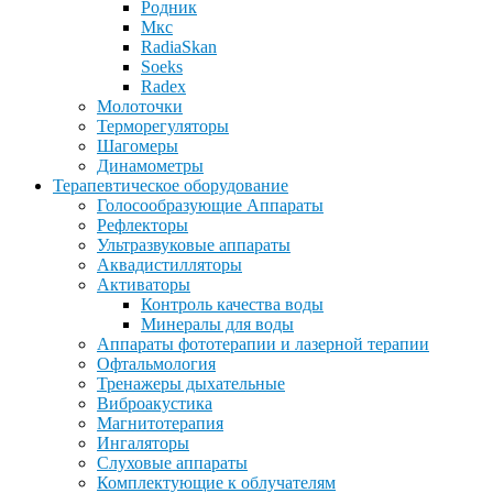
Родник
Мкс
RadiaSkan
Soeks
Radex
Молоточки
Терморегуляторы
Шагомеры
Динамометры
Терапевтическое оборудование
Голосообразующие Аппараты
Рефлекторы
Ультразвуковые аппараты
Аквадистилляторы
Активаторы
Контроль качества воды
Минералы для воды
Аппараты фототерапии и лазерной терапии
Офтальмология
Тренажеры дыхательные
Виброакустика
Магнитотерапия
Ингаляторы
Слуховые аппараты
Комплектующие к облучателям