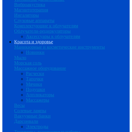
Виброакустика
Магнитотерапия
Ингаляторы
Слуховые аппараты
Комплектующие к облучателям
Облучатели-рециркуляторы
Аксессуары к облучателям
Красота и здоровье
Маникюрные и косметические инструменты
Новинки
Мыло
Морская соль
Массажное оборудование
Расчески
Тапочки
Мячики
Подушки
Аппликаторы
Массажеры
Весы
Солевые лампы
Вакуумные банки
Дарсонвали
Электроды
Триммеры, маникюрные наборы