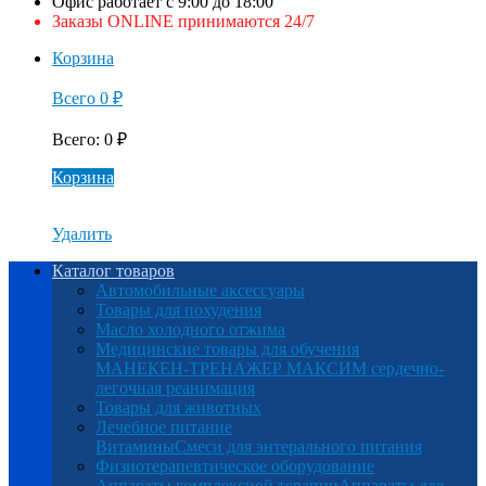
Офис работает с 9:00 до 18:00
Заказы ONLINE принимаются 24/7
Корзина
Всего
0
₽
Всего
:
0
₽
Корзина
Удалить
Каталог товаров
Автомобильные аксессуары
Товары для похудения
Масло холодного отжима
Медицинские товары для обучения
МАНЕКЕН-ТРЕНАЖЕР МАКСИМ сердечно-
легочная реанимация
Товары для животных
Лечебное питание
Витамины
Смеси для энтерального питания
Физиотерапевтическое оборудование
Аппараты комплексной терапии
Аппараты для