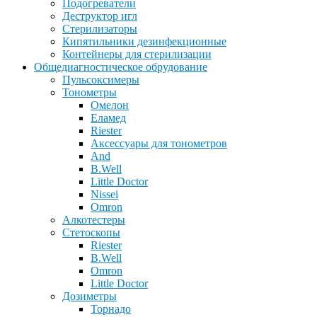
Подогреватели
Деструктор игл
Стерилизаторы
Кипятильники дезинфекционные
Контейнеры для стерилизации
Общедиагностическое обрудование
Пульсоксимеры
Тонометры
Омелон
Еламед
Riester
Аксессуары для тонометров
And
B.Well
Little Doctor
Nissei
Omron
Алкотестеры
Стетоскопы
Riester
B.Well
Omron
Little Doctor
Дозиметры
Торнадо