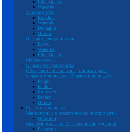
Little Doctor
Waterpik
Зубные щетки
Revyline
Waterpik
Dentalpik
Omron
Насадки для ирригаторов
B.Well
Waterpik
Little Doctor
Молокоотсосы
Климатическая техника
Обогреватели
Озонаторы, ионизаторы и
увлажнители воздуха
Увлажнители воздуха
Pango
Fanline
Eropower
Bradex
Omron
Красота и здоровье
Маникюрные и косметические инструменты
Новинки
Мыло
Морская соль
Массажное оборудование
Расчески