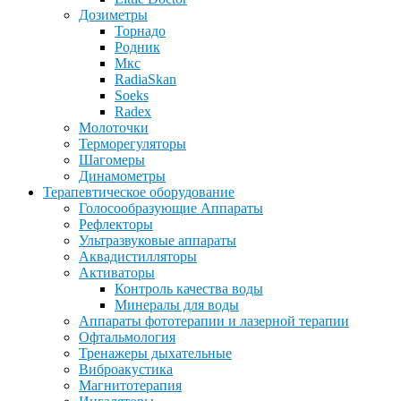
Дозиметры
Торнадо
Родник
Мкс
RadiaSkan
Soeks
Radex
Молоточки
Терморегуляторы
Шагомеры
Динамометры
Терапевтическое оборудование
Голосообразующие Аппараты
Рефлекторы
Ультразвуковые аппараты
Аквадистилляторы
Активаторы
Контроль качества воды
Минералы для воды
Аппараты фототерапии и лазерной терапии
Офтальмология
Тренажеры дыхательные
Виброакустика
Магнитотерапия