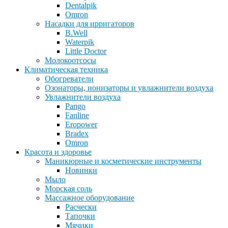
Dentalpik
Omron
Насадки для ирригаторов
B.Well
Waterpik
Little Doctor
Молокоотсосы
Климатическая техника
Обогреватели
Озонаторы, ионизаторы и увлажнители воздуха
Увлажнители воздуха
Pango
Fanline
Eropower
Bradex
Omron
Красота и здоровье
Маникюрные и косметические инструменты
Новинки
Мыло
Морская соль
Массажное оборудование
Расчески
Тапочки
Мячики