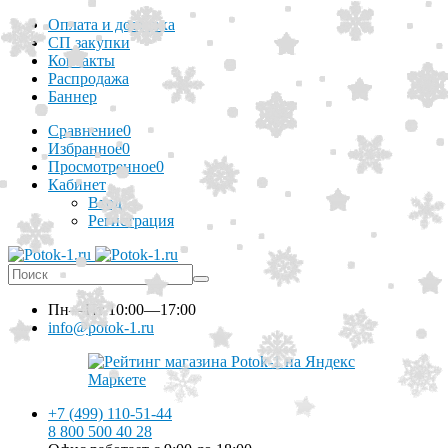
Оплата и доставка
СП закупки
Контакты
Распродажа
Баннер
Сравнение
0
Избранное
0
Просмотренное
0
Кабинет
Вход
Регистрация
Пн—Пт
10:00—17:00
info@potok-1.ru
+7 (499) 110-51-44
8 800 500 40 28