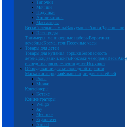
Тапочки
Мячики
Подушки
Аппликаторы
Массажеры
Весы
Солевые лампы
Вакуумные банки
Дарсонвали
Электроды
Триммеры, маникюрные наборы
Воротники
лечебные
Крема, гели
Песочные часы
Товары для детей
Товары для купания, горшки
Безопасность
детей
Дождевики,зонты
Рюкзаки
Чемоданы
Весы
Аксе
и средства для кормления детей
Игрушки
Оборудование для кислородной терапии
Маска кислородная
Композиции для коктейлей
Prana
Милко
Коктейлеры
Котэкс
Концентраторы
Wellgo
Jay
Med-mos
Ergopower
Armed