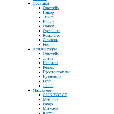
Подушки
Ortowells
Инкор
Triwes
Bradex
Omron
Ортосила
Комф-Орт
Gezatone
Fosta
Аппликаторы
Ortowells
Элтиз
Невотон
Редокс
Просто полезно
Кузнецова
Fosta
Ляпко
Массажеры
CLINIFORCE
Med-mos
Pango
Matwave
Китай