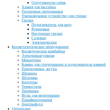
Отпугиватели собак
Химия для бассейна
Тепличные светильники
Ультразвуковое устройство для стирки
Грелки
Подогреватель для авто
Резиновые
Настенные грелки
Солевые
Электрические
Косметологическое оборудование
Косметические комбайны
Электрокоагуляция
Микротоки
Камни для стоунтерапии и подогреватели камней
Переходники, жгуты
Шприцы
Штативы
Катетеры
Термостаты
Пробирки
Иглы для мезотерапии
Парафинотерапия
Центрифуги
Ортопедия