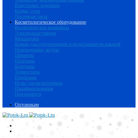
Воротники лечебные
Крема, гели
Песочные часы
Косметологическое оборудование
Косметические комбайны
Электрокоагуляция
Микротоки
Камни для стоунтерапии и подогреватели камней
Переходники, жгуты
Шприцы
Штативы
Катетеры
Термостаты
Пробирки
Иглы для мезотерапии
Парафинотерапия
Центрифуги
Оптовикам