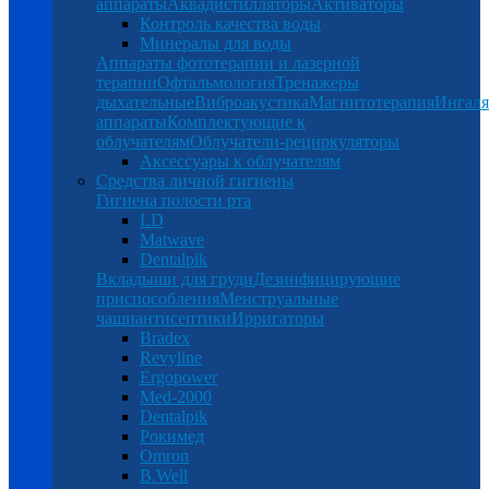
аппараты
Аквадистилляторы
Активаторы
Контроль качества воды
Минералы для воды
Аппараты фототерапии и лазерной
терапии
Офтальмология
Тренажеры
дыхательные
Виброакустика
Магнитотерапия
Ингал
аппараты
Комплектующие к
облучателям
Облучатели-рециркуляторы
Аксессуары к облучателям
Средства личной гигиены
Гигиена полости рта
LD
Matwave
Dentalpik
Вкладыши для груди
Дезинфицирующие
приспособления
Менструальные
чаши
антисептики
Ирригаторы
Bradex
Revyline
Ergopower
Med-2000
Dentalpik
Рокимед
Omron
B.Well