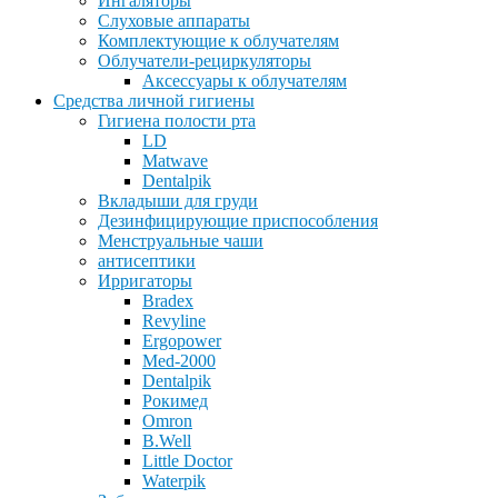
Ингаляторы
Слуховые аппараты
Комплектующие к облучателям
Облучатели-рециркуляторы
Аксессуары к облучателям
Средства личной гигиены
Гигиена полости рта
LD
Matwave
Dentalpik
Вкладыши для груди
Дезинфицирующие приспособления
Менструальные чаши
антисептики
Ирригаторы
Bradex
Revyline
Ergopower
Med-2000
Dentalpik
Рокимед
Omron
B.Well
Little Doctor
Waterpik