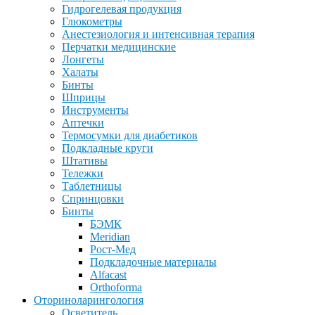
Гидрогелевая продукция
Глюкометры
Анестезиология и интенсивная терапия
Перчатки медицинские
Лонгеты
Халаты
Бинты
Шприцы
Инструменты
Аптечки
Термосумки для диабетиков
Подкладные круги
Штативы
Тележки
Таблетницы
Спринцовки
Бинты
БЭМК
Meridian
Рост-Мед
Подкладочные материалы
Alfacast
Orthoforma
Оториноларингология
Осветитель