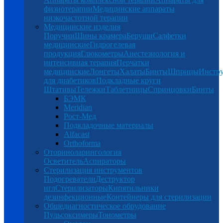
физиотерапии
Медицинские аппараты
низкочастотной терапии
Медицинские изделия
Поручни
Шины крамера
Беруши
Салфетки
медицинские
Гидрогелевая
продукция
Глюкометры
Анестезиология и
интенсивная терапия
Перчатки
медицинские
Лонгеты
Халаты
Бинты
Шприцы
Инстр
для диабетиков
Подкладные круги
Штативы
Тележки
Таблетницы
Спринцовки
Бинты
БЭМК
Meridian
Рост-Мед
Подкладочные материалы
Alfacast
Orthoforma
Оториноларингология
Осветитель
Аспираторы
Стерилизация инструментов
Подогреватели
Деструктор
игл
Стерилизаторы
Кипятильники
дезинфекционные
Контейнеры для стерилизации
Общедиагностическое обрудование
Пульсоксимеры
Тонометры