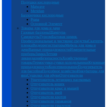
Подушки кислородные
Matwave
Meridian
Баллончики кислородные
Prana
Основной Элемент
Товары для дома и дачи
Газовые баллоны
Шампура-
Самокруты
Туризм
Бытовая химия.
Профессиональные и чистящие средства
Скатерть,
пленка
Видеорегистраторы
Мебель для дома и
дачи
Ванные принадлежности
Измерительные
приборы
Замки
Летняя
ликвидация
Безопасность
Хозяйственные
товары
Термосумки,сумки-холодильники
Кухонные
принадлежности
Консервирование
Подогреватель
для бассейна
Подсобное хозяйство
Инкубаторы для
яиц
Сушилки для обуви
Отпугиватели
Уничтожитель летающих насекомых
Отпугиватель кошек
Отпугиватели крыс и мышей
Отпугиватель змей
Отпугиватели кротов
Отпугиватели тараканов
Отпугиватели грызунов