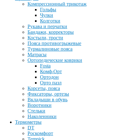
Компрессионный трикотаж
Гольфы
Чулки
Колготки
Рукава и перчатки
Бандажи, корректоры
Костыли, трости
Пояса противогрыжевые
Турмалиновые пояса
Матрасы
Ортопедические коврики
Fosta
Комф-Орт
Ортодон
Орто пазл
Корсеты, пояса
Фиксаторы, ортезы
Вкладыши в обувь
Воротники
Стельки
Наколенники
Термометры
DT
Роскомфорт
Tempick