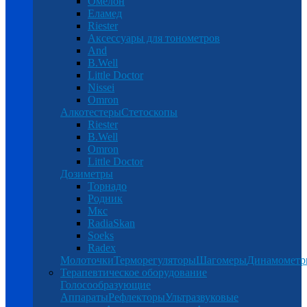
Омелон
Еламед
Riester
Аксессуары для тонометров
And
B.Well
Little Doctor
Nissei
Omron
Алкотестеры
Стетоскопы
Riester
B.Well
Omron
Little Doctor
Дозиметры
Торнадо
Родник
Мкс
RadiaSkan
Soeks
Radex
Молоточки
Терморегуляторы
Шагомеры
Динамомет
Терапевтическое оборудование
Голосообразующие
Аппараты
Рефлекторы
Ультразвуковые