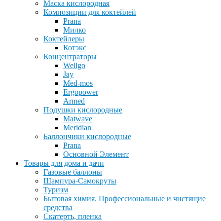
Маска кислородная
Композиции для коктейлей
Prana
Милко
Коктейлеры
Котэкс
Концентраторы
Wellgo
Jay
Med-mos
Ergopower
Armed
Подушки кислородные
Matwave
Meridian
Баллончики кислородные
Prana
Основной Элемент
Товары для дома и дачи
Газовые баллоны
Шампура-Самокруты
Туризм
Бытовая химия. Профессиональные и чистящие
средства
Скатерть, пленка