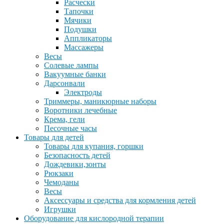
Расчески
Тапочки
Мячики
Подушки
Аппликаторы
Массажеры
Весы
Солевые лампы
Вакуумные банки
Дарсонвали
Электроды
Триммеры, маникюрные наборы
Воротники лечебные
Крема, гели
Песочные часы
Товары для детей
Товары для купания, горшки
Безопасность детей
Дождевики,зонты
Рюкзаки
Чемоданы
Весы
Аксессуары и средства для кормления детей
Игрушки
Оборудование для кислородной терапии