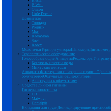
Riester
B.Well
Omron
Little Doctor
Дозиметры
Торнадо
Родник
Мкс
RadiaSkan
Soeks
Radex
Молоточки
Терморегуляторы
Шагомеры
Динамомет
Терапевтическое оборудование
Голосообразующие Аппараты
Рефлекторы
Ультразву
Контроль качества воды
Минералы для воды
Аппараты фототерапии и лазерной терапии
Офталь
облучателям
Облучатели-рециркуляторы
Аксессуары к облучателям
Средства личной гигиены
Гигиена полости рта
LD
Matwave
Dentalpik
Вкладыши для груди
Дезинфицирующие приспособ