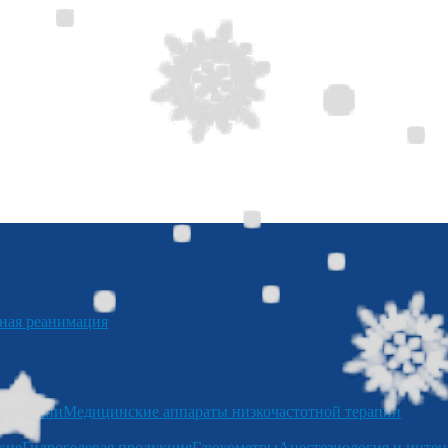
я реанимация
отерапии
Медицинские аппараты низкочастотной терапии
кие
Гидрогелевая продукция
Глюкометры
Анестезиология и интен