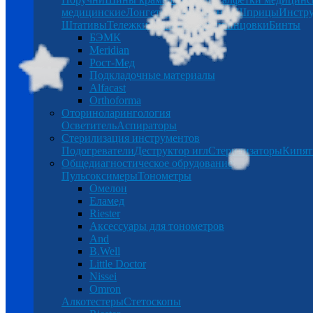
медицинские
Лонгеты
Халаты
Бинты
Шприцы
Инстр
Штативы
Тележки
Таблетницы
Спринцовки
Бинты
БЭМК
Meridian
Рост-Мед
Подкладочные материалы
Alfacast
Orthoforma
Оториноларингология
Осветитель
Аспираторы
Стерилизация инструментов
Подогреватели
Деструктор игл
Стерилизаторы
Кипят
Общедиагностическое обрудование
Пульсоксимеры
Тонометры
Омелон
Еламед
Riester
Аксессуары для тонометров
And
B.Well
Little Doctor
Nissei
Omron
Алкотестеры
Стетоскопы