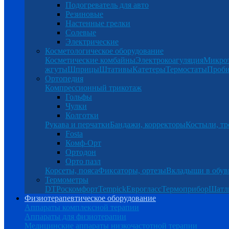
Подогреватель для авто
Резиновые
Настенные грелки
Солевые
Электрические
Косметологическое оборудование
Косметические комбайны
Электрокоагуляция
Микро
жгуты
Шприцы
Штативы
Катетеры
Термостаты
Проб
Ортопедия
Компрессионный трикотаж
Гольфы
Чулки
Колготки
Рукава и перчатки
Бандажи, корректоры
Костыли, тр
Fosta
Комф-Орт
Ортодон
Орто пазл
Корсеты, пояса
Фиксаторы, ортезы
Вкладыши в обув
Термометры
DT
Роскомфорт
Tempick
Еврогласс
Термоприбор
Шатл
Физиотерапевтическое оборудование
Аппараты комплексной терапии
Аппараты для физиотерапии
Медицинские аппараты низкочастотной терапии