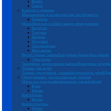
Bradex
Omron
Красота и здоровье
Маникюрные и косметические инструменты
Новинки
Мыло
Морская соль
Массажное оборудование
Расчески
Тапочки
Мячики
Подушки
Аппликаторы
Массажеры
Весы
Солевые лампы
Вакуумные банки
Дарсонвали
Электроды
Триммеры, маникюрные наборы
Воротники лечебн
Товары для детей
Товары для купания, горшки
Безопасность детей
Дож
Оборудование для кислородной терапии
Маска кислородная
Композиции для коктейлей
Prana
Милко
Коктейлеры
Котэкс
Концентраторы
Wellgo