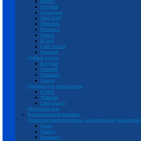
Bradex
Revyline
Ergopower
Med-2000
Dentalpik
Рокимед
Omron
B.Well
Little Doctor
Waterpik
Зубные щетки
Revyline
Waterpik
Dentalpik
Omron
Насадки для ирригаторов
B.Well
Waterpik
Little Doctor
Молокоотсосы
Климатическая техника
Обогреватели
Озонаторы, ионизаторы и увлажнител
Pango
Fanline
Eropower