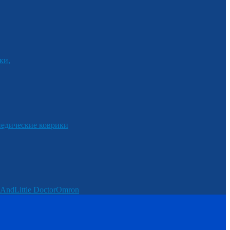
ки,
едические коврики
And
Little Doctor
Omron