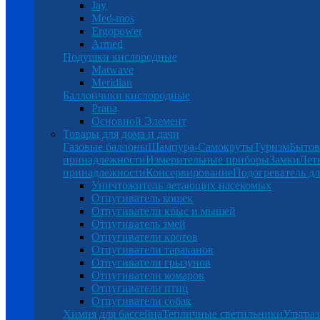
Jay
Med-mos
Ergopower
Armed
Подушки кислородные
Matwave
Meridian
Баллончики кислородные
Prana
Основной Элемент
Товары для дома и дачи
Газовые баллоны
Шампура-Самокруты
Туризм
Бытов
принадлежности
Измерительные приборы
Замки
Лет
принадлежности
Консервирование
Подогреватель дл
Уничтожитель летающих насекомых
Отпугиватель кошек
Отпугиватели крыс и мышей
Отпугиватель змей
Отпугиватели кротов
Отпугиватели тараканов
Отпугиватели грызунов
Отпугиватели комаров
Отпугиватели птиц
Отпугиватели собак
Химия для бассейна
Тепличные светильники
Ультраз