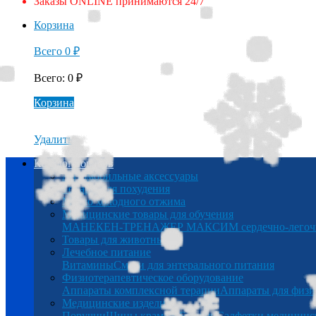
Заказы ONLINE принимаются 24/7
Корзина
Всего
0
₽
Всего
:
0
₽
Корзина
Удалить
Каталог товаров
Автомобильные аксессуары
Товары для похудения
Масло холодного отжима
Медицинские товары для обучения
МАНЕКЕН-ТРЕНАЖЕР МАКСИМ сердечно-легочна
Товары для животных
Лечебное питание
Витамины
Смеси для энтерального питания
Физиотерапевтическое оборудование
Аппараты комплексной терапии
Аппараты для физи
Медицинские изделия
Поручни
Шины крамера
Беруши
Салфетки медицинс