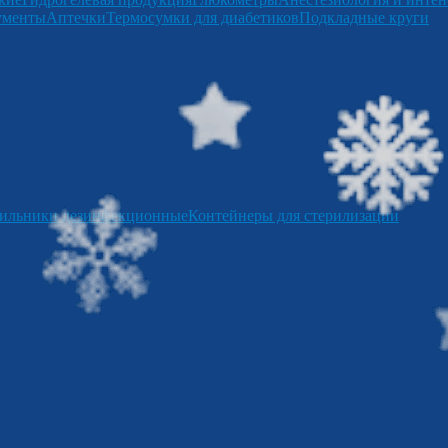
ументы
Аптечки
Термосумки для диабетиков
Подкладные круги
ильники дезинфекционные
Контейнеры для стерилизации