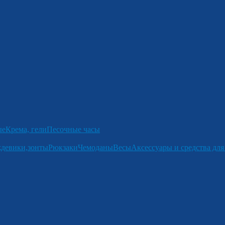
ые
Крема, гели
Песочные часы
девики,зонты
Рюкзаки
Чемоданы
Весы
Аксессуары и средства для