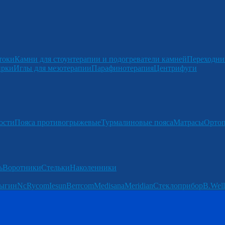
токи
Камни для стоунтерапии и подогреватели камней
Переходни
ирки
Иглы для мезотерапии
Парафинотерапия
Центрифуги
ости
Пояса противогрыжевые
Турмалиновые пояса
Матрасы
Ортоп
ь
Воротники
Стельки
Наколенники
ыгин
Nc
Rycom
Iesun
Berrcom
Medisana
Meridian
Стеклоприбор
B.Well