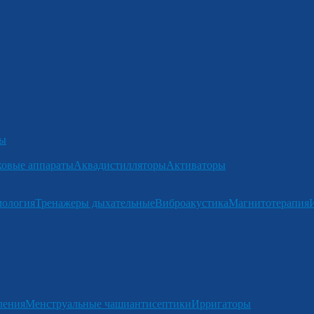
ры
ковые аппараты
Аквадистилляторы
Активаторы
мология
Тренажеры дыхательные
Виброакустика
Магнитотерапия
ления
Менструальные чаши
антисептики
Ирригаторы