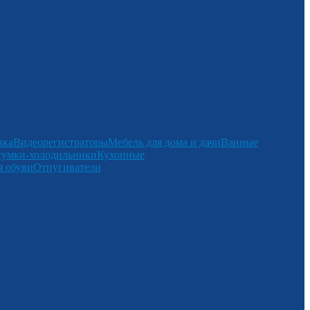
нка
Видеорегистраторы
Мебель для дома и дачи
Ванные
сумки-холодильники
Кухонные
 обуви
Отпугиватели