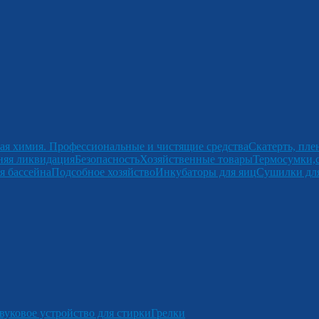
ая химия. Профессиональные и чистящие средства
Скатерть, пле
няя ликвидация
Безопасность
Хозяйственные товары
Термосумки,
я бассейна
Подсобное хозяйство
Инкубаторы для яиц
Сушилки для
вуковое устройство для стирки
Грелки