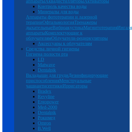
аппараты
Аквадистилляторы
Активаторы
Контроль качества воды
Минералы для воды
Аппараты фототерапии и лазерной
терапии
Офтальмология
Тренажеры
дыхательные
Виброакустика
Магнитотерапия
Ингал
аппараты
Комплектующие к
облучателям
Облучатели-рециркуляторы
Аксессуары к облучателям
Средства личной гигиены
Гигиена полости рта
LD
Matwave
Dentalpik
Вкладыши для груди
Дезинфицирующие
приспособления
Менструальные
чаши
антисептики
Ирригаторы
Bradex
Revyline
Ergopower
Med-2000
Dentalpik
Рокимед
Omron
B.Well