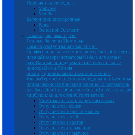
Подушки кислородные
Matwave
Meridian
Баллончики кислородные
Prana
Основной Элемент
Товары для дома и дачи
Газовые баллоны
Шампура-
Самокруты
Туризм
Бытовая химия.
Профессиональные и чистящие средства
Скатерть,
пленка
Видеорегистраторы
Мебель для дома и
дачи
Ванные принадлежности
Измерительные
приборы
Замки
Летняя
ликвидация
Безопасность
Хозяйственные
товары
Термосумки,сумки-холодильники
Кухонные
принадлежности
Консервирование
Подогреватель
для бассейна
Подсобное хозяйство
Инкубаторы для
яиц
Сушилки для обуви
Отпугиватели
Уничтожитель летающих насекомых
Отпугиватель кошек
Отпугиватели крыс и мышей
Отпугиватель змей
Отпугиватели кротов
Отпугиватели тараканов
Отпугиватели грызунов