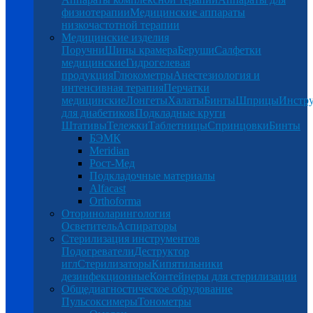
физиотерапии
Медицинские аппараты
низкочастотной терапии
Медицинские изделия
Поручни
Шины крамера
Беруши
Салфетки
медицинские
Гидрогелевая
продукция
Глюкометры
Анестезиология и
интенсивная терапия
Перчатки
медицинские
Лонгеты
Халаты
Бинты
Шприцы
Инстр
для диабетиков
Подкладные круги
Штативы
Тележки
Таблетницы
Спринцовки
Бинты
БЭМК
Meridian
Рост-Мед
Подкладочные материалы
Alfacast
Orthoforma
Оториноларингология
Осветитель
Аспираторы
Стерилизация инструментов
Подогреватели
Деструктор
игл
Стерилизаторы
Кипятильники
дезинфекционные
Контейнеры для стерилизации
Общедиагностическое обрудование
Пульсоксимеры
Тонометры