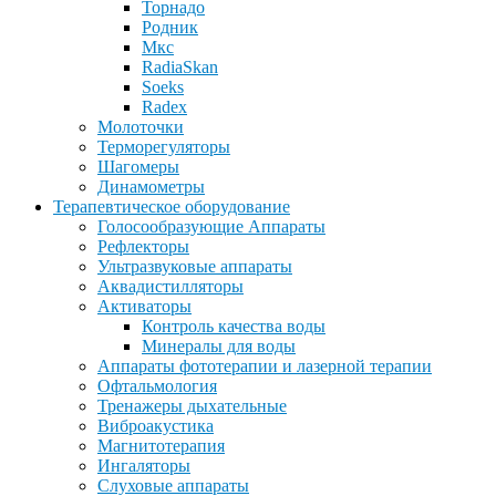
Торнадо
Родник
Мкс
RadiaSkan
Soeks
Radex
Молоточки
Терморегуляторы
Шагомеры
Динамометры
Терапевтическое оборудование
Голосообразующие Аппараты
Рефлекторы
Ультразвуковые аппараты
Аквадистилляторы
Активаторы
Контроль качества воды
Минералы для воды
Аппараты фототерапии и лазерной терапии
Офтальмология
Тренажеры дыхательные
Виброакустика
Магнитотерапия
Ингаляторы
Слуховые аппараты