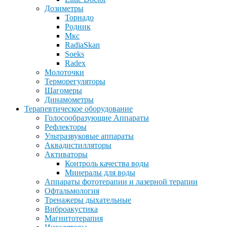
Дозиметры
Торнадо
Родник
Мкс
RadiaSkan
Soeks
Radex
Молоточки
Терморегуляторы
Шагомеры
Динамометры
Терапевтическое оборудование
Голосообразующие Аппараты
Рефлекторы
Ультразвуковые аппараты
Аквадистилляторы
Активаторы
Контроль качества воды
Минералы для воды
Аппараты фототерапии и лазерной терапии
Офтальмология
Тренажеры дыхательные
Виброакустика
Магнитотерапия