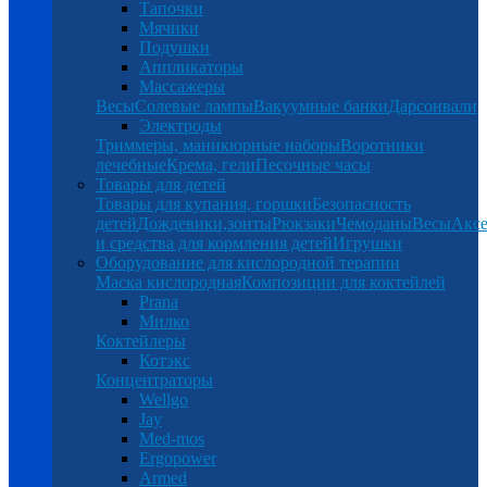
Тапочки
Мячики
Подушки
Аппликаторы
Массажеры
Весы
Солевые лампы
Вакуумные банки
Дарсонвали
Электроды
Триммеры, маникюрные наборы
Воротники
лечебные
Крема, гели
Песочные часы
Товары для детей
Товары для купания, горшки
Безопасность
детей
Дождевики,зонты
Рюкзаки
Чемоданы
Весы
Аксе
и средства для кормления детей
Игрушки
Оборудование для кислородной терапии
Маска кислородная
Композиции для коктейлей
Prana
Милко
Коктейлеры
Котэкс
Концентраторы
Wellgo
Jay
Med-mos
Ergopower
Armed