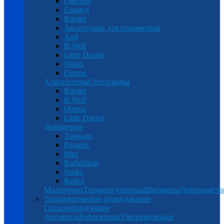
Омелон
Еламед
Riester
Аксессуары для тонометров
And
B.Well
Little Doctor
Nissei
Omron
Алкотестеры
Стетоскопы
Riester
B.Well
Omron
Little Doctor
Дозиметры
Торнадо
Родник
Мкс
RadiaSkan
Soeks
Radex
Молоточки
Терморегуляторы
Шагомеры
Динамомет
Терапевтическое оборудование
Голосообразующие
Аппараты
Рефлекторы
Ультразвуковые