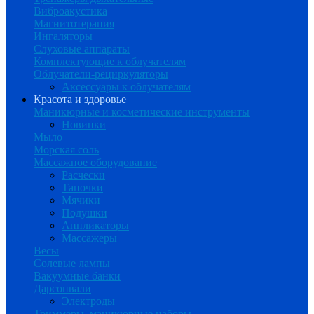
Виброакустика
Магнитотерапия
Ингаляторы
Слуховые аппараты
Комплектующие к облучателям
Облучатели-рециркуляторы
Аксессуары к облучателям
Красота и здоровье
Маникюрные и косметические инструменты
Новинки
Мыло
Морская соль
Массажное оборудование
Расчески
Тапочки
Мячики
Подушки
Аппликаторы
Массажеры
Весы
Солевые лампы
Вакуумные банки
Дарсонвали
Электроды
Триммеры, маникюрные наборы