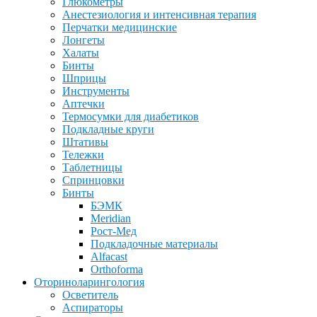
Глюкометры
Анестезиология и интенсивная терапия
Перчатки медицинские
Лонгеты
Халаты
Бинты
Шприцы
Инструменты
Аптечки
Термосумки для диабетиков
Подкладные круги
Штативы
Тележки
Таблетницы
Спринцовки
Бинты
БЭМК
Meridian
Рост-Мед
Подкладочные материалы
Alfacast
Orthoforma
Оториноларингология
Осветитель
Аспираторы