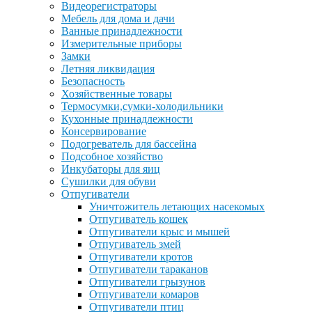
Видеорегистраторы
Мебель для дома и дачи
Ванные принадлежности
Измерительные приборы
Замки
Летняя ликвидация
Безопасность
Хозяйственные товары
Термосумки,сумки-холодильники
Кухонные принадлежности
Консервирование
Подогреватель для бассейна
Подсобное хозяйство
Инкубаторы для яиц
Сушилки для обуви
Отпугиватели
Уничтожитель летающих насекомых
Отпугиватель кошек
Отпугиватели крыс и мышей
Отпугиватель змей
Отпугиватели кротов
Отпугиватели тараканов
Отпугиватели грызунов
Отпугиватели комаров
Отпугиватели птиц