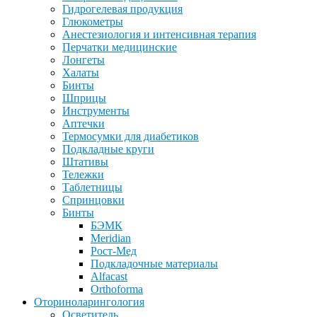
Гидрогелевая продукция
Глюкометры
Анестезиология и интенсивная терапия
Перчатки медицинские
Лонгеты
Халаты
Бинты
Шприцы
Инструменты
Аптечки
Термосумки для диабетиков
Подкладные круги
Штативы
Тележки
Таблетницы
Спринцовки
Бинты
БЭМК
Meridian
Рост-Мед
Подкладочные материалы
Alfacast
Orthoforma
Оториноларингология
Осветитель