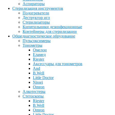
Аспираторы
Стерилизация инструментов
Подогреватели
Деструктор игл
Стерилизаторы
Кипятильники дезинфекционные
Контейнеры для стерилизации
Общедиагностическое обрудование
Пульсоксимеры
Тонометры
Омелон
Еламед
Riester
Аксессуары для тонометров
And
B.Well
Little Doctor
Nissei
Omron
Алкотестеры
Стетоскопы
Riester
B.Well
Omron
Little Doctor