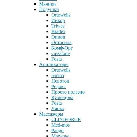
Мячики
Подушки
Ortowells
Инкор
Triwes
Bradex
Omron
Ортосила
Комф-Орт
Gezatone
Fosta
Аппликаторы
Ortowells
Элтиз
Невотон
Редокс
Просто полезно
Кузнецова
Fosta
Ляпко
Массажеры
CLINIFORCE
Med-mos
Pango
Matwave