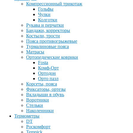
Компрессионный трикотаж
Гольфы
Чулки
Колготки
Рукава и перчатки
Бандажи, корректоры
Костыли, трости
Пояса противогрыжевые
Турмалиновые пояса
Матрасы
Ортопедические коврики
Fosta
Комф-Орт
Ортодон
Орто пазл
Корсеты, пояса
Фиксаторы, ортезы
Вкладыши в обувь
Воротники
Стельки
Наколенники
Термометры
DT
Роскомфорт
Tempick