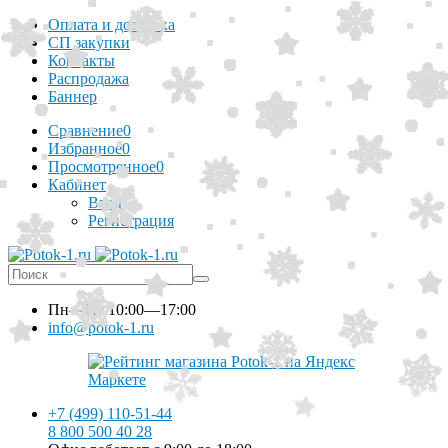
Оплата и доставка
СП закупки
Контакты
Распродажа
Баннер
Сравнение
0
Избранное
0
Просмотренное
0
Кабинет
Вход
Регистрация
Пн—Пт
10:00—17:00
info@potok-1.ru
+7 (499) 110-51-44
8 800 500 40 28