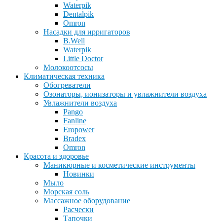
Waterpik
Dentalpik
Omron
Насадки для ирригаторов
B.Well
Waterpik
Little Doctor
Молокоотсосы
Климатическая техника
Обогреватели
Озонаторы, ионизаторы и увлажнители воздуха
Увлажнители воздуха
Pango
Fanline
Eropower
Bradex
Omron
Красота и здоровье
Маникюрные и косметические инструменты
Новинки
Мыло
Морская соль
Массажное оборудование
Расчески
Тапочки