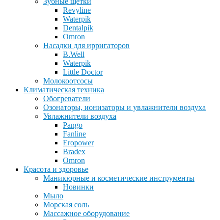
Зубные щетки
Revyline
Waterpik
Dentalpik
Omron
Насадки для ирригаторов
B.Well
Waterpik
Little Doctor
Молокоотсосы
Климатическая техника
Обогреватели
Озонаторы, ионизаторы и увлажнители воздуха
Увлажнители воздуха
Pango
Fanline
Eropower
Bradex
Omron
Красота и здоровье
Маникюрные и косметические инструменты
Новинки
Мыло
Морская соль
Массажное оборудование