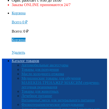
Офис работает с 9:00 до 18:00
Заказы ONLINE принимаются 24/7
Корзина
Всего
0
₽
Всего
:
0
₽
Корзина
Удалить
Каталог товаров
Автомобильные аксессуары
Товары для похудения
Масло холодного отжима
Медицинские товары для обучения
МАНЕКЕН-ТРЕНАЖЕР МАКСИМ сердечно-
легочная реанимация
Товары для животных
Лечебное питание
Витамины
Смеси для энтерального питания
Физиотерапевтическое оборудование
Аппараты комплексной терапии
Аппараты для