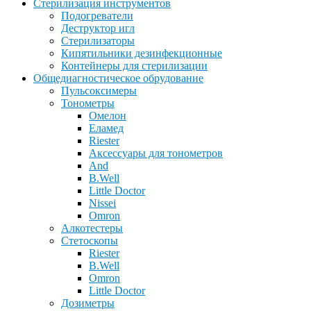
Стерилизация инструментов
Подогреватели
Деструктор игл
Стерилизаторы
Кипятильники дезинфекционные
Контейнеры для стерилизации
Общедиагностическое обрудование
Пульсоксимеры
Тонометры
Омелон
Еламед
Riester
Аксессуары для тонометров
And
B.Well
Little Doctor
Nissei
Omron
Алкотестеры
Стетоскопы
Riester
B.Well
Omron
Little Doctor
Дозиметры