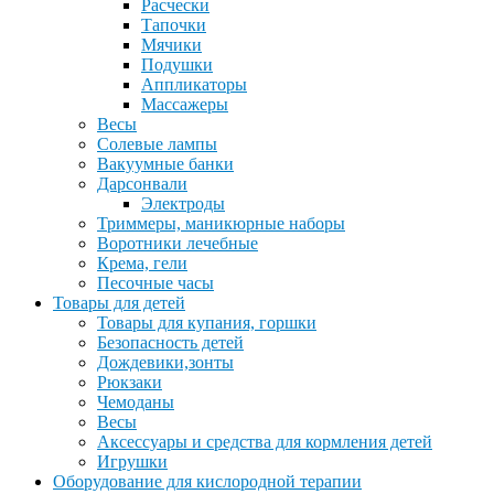
Расчески
Тапочки
Мячики
Подушки
Аппликаторы
Массажеры
Весы
Солевые лампы
Вакуумные банки
Дарсонвали
Электроды
Триммеры, маникюрные наборы
Воротники лечебные
Крема, гели
Песочные часы
Товары для детей
Товары для купания, горшки
Безопасность детей
Дождевики,зонты
Рюкзаки
Чемоданы
Весы
Аксессуары и средства для кормления детей
Игрушки
Оборудование для кислородной терапии