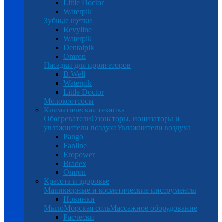
Little Doctor
Waterpik
Зубные щетки
Revyline
Waterpik
Dentalpik
Omron
Насадки для ирригаторов
B.Well
Waterpik
Little Doctor
Молокоотсосы
Климатическая техника
Обогреватели
Озонаторы, ионизаторы и
увлажнители воздуха
Увлажнители воздуха
Pango
Fanline
Eropower
Bradex
Omron
Красота и здоровье
Маникюрные и косметические инструменты
Новинки
Мыло
Морская соль
Массажное оборудование
Расчески