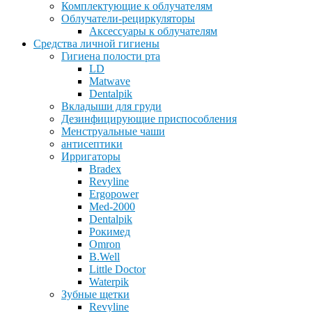
Комплектующие к облучателям
Облучатели-рециркуляторы
Аксессуары к облучателям
Средства личной гигиены
Гигиена полости рта
LD
Matwave
Dentalpik
Вкладыши для груди
Дезинфицирующие приспособления
Менструальные чаши
антисептики
Ирригаторы
Bradex
Revyline
Ergopower
Med-2000
Dentalpik
Рокимед
Omron
B.Well
Little Doctor
Waterpik
Зубные щетки
Revyline