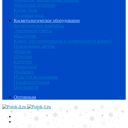
Воротники лечебные
Крема, гели
Песочные часы
Косметологическое оборудование
Косметические комбайны
Электрокоагуляция
Микротоки
Камни для стоунтерапии и подогреватели камней
Переходники, жгуты
Шприцы
Штативы
Катетеры
Термостаты
Пробирки
Иглы для мезотерапии
Парафинотерапия
Центрифуги
Оптовикам