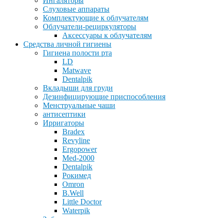
Ингаляторы
Слуховые аппараты
Комплектующие к облучателям
Облучатели-рециркуляторы
Аксессуары к облучателям
Средства личной гигиены
Гигиена полости рта
LD
Matwave
Dentalpik
Вкладыши для груди
Дезинфицирующие приспособления
Менструальные чаши
антисептики
Ирригаторы
Bradex
Revyline
Ergopower
Med-2000
Dentalpik
Рокимед
Omron
B.Well
Little Doctor
Waterpik