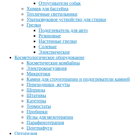
Отпугиватели собак
Химия для бассейна
Тепличные светильники
Ультразвуковое устройство для стирки
Грелки
Подогреватель для авто
Резиновые
Настенные грелки
Солевые
Электрические
Косметологическое оборудование
Косметические комбайны
Электрокоагуляция
Микротоки
Камни для стоунтерапии и подогреватели камней
Переходники, жгуты
Шприцы
Штативы
Катетеры
Термостаты
Пробирки
Иглы для мезотерапии
Парафинотерапия
Центрифуги
Ортопедия