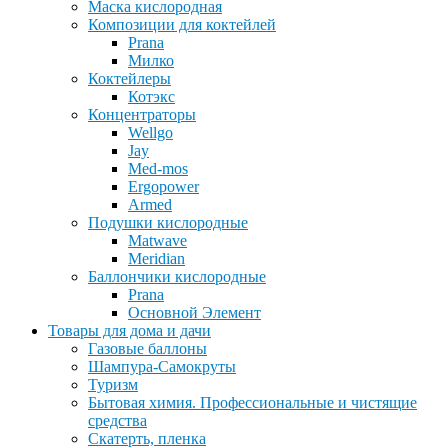
Маска кислородная
Композиции для коктейлей
Prana
Милко
Коктейлеры
Котэкс
Концентраторы
Wellgo
Jay
Med-mos
Ergopower
Armed
Подушки кислородные
Matwave
Meridian
Баллончики кислородные
Prana
Основной Элемент
Товары для дома и дачи
Газовые баллоны
Шампура-Самокруты
Туризм
Бытовая химия. Профессиональные и чистящие
средства
Скатерть, пленка