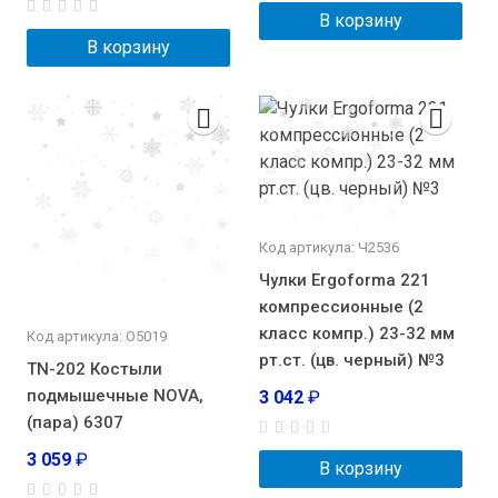
В корзину
В корзину
Код артикула: Ч2536
Чулки Ergoforma 221
компрессионные (2
класс компр.) 23-32 мм
Код артикула: О5019
рт.ст. (цв. черный) №3
TN-202 Костыли
подмышечные NOVA,
3 042
₽
(пара) 6307
3 059
₽
В корзину