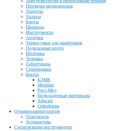
Анестезиология и интенсивная терапия
Перчатки медицинские
Лонгеты
Халаты
Бинты
Шприцы
Инструменты
Аптечки
Термосумки для диабетиков
Подкладные круги
Штативы
Тележки
Таблетницы
Спринцовки
Бинты
БЭМК
Meridian
Рост-Мед
Подкладочные материалы
Alfacast
Orthoforma
Оториноларингология
Осветитель
Аспираторы
Стерилизация инструментов