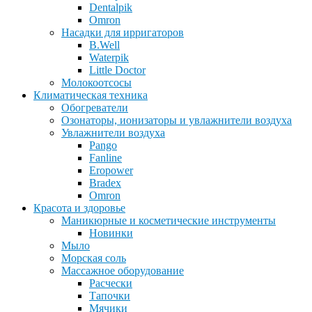
Dentalpik
Omron
Насадки для ирригаторов
B.Well
Waterpik
Little Doctor
Молокоотсосы
Климатическая техника
Обогреватели
Озонаторы, ионизаторы и увлажнители воздуха
Увлажнители воздуха
Pango
Fanline
Eropower
Bradex
Omron
Красота и здоровье
Маникюрные и косметические инструменты
Новинки
Мыло
Морская соль
Массажное оборудование
Расчески
Тапочки
Мячики