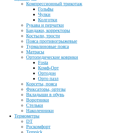
Компрессионный трикотаж
Гольфы
Чулки
Колготки
Рукава и перчатки
Бандажи, корректоры
Костыли, трости
Пояса противогрыжевые
Турмалиновые пояса
Матрасы
Ортопедические коврики
Fosta
Комф-Орт
Ортодон
Орто пазл
Корсеты, пояса
Фиксаторы, ортезы
Вкладыши в обувь
Воротники
Стельки
Наколенники
Термометры
DT
Роскомфорт
Tempick