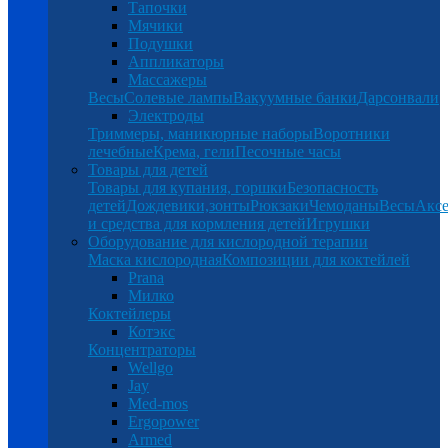
Тапочки
Мячики
Подушки
Аппликаторы
Массажеры
Весы
Солевые лампы
Вакуумные банки
Дарсонвали
Электроды
Триммеры, маникюрные наборы
Воротники
лечебные
Крема, гели
Песочные часы
Товары для детей
Товары для купания, горшки
Безопасность
детей
Дождевики,зонты
Рюкзаки
Чемоданы
Весы
Аксе
и средства для кормления детей
Игрушки
Оборудование для кислородной терапии
Маска кислородная
Композиции для коктейлей
Prana
Милко
Коктейлеры
Котэкс
Концентраторы
Wellgo
Jay
Med-mos
Ergopower
Armed