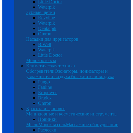
Little Doctor
Waterpik
Зубные щетки
Revyline
Waterpik
Dentalpik
Omron
Насадки для ирригаторов
B.Well
Waterpik
Little Doctor
Молокоотсосы
Климатическая техника
Обогреватели
Озонаторы, ионизаторы и
увлажнители воздуха
Увлажнители воздуха
Pango
Fanline
Eropower
Bradex
Omron
Красота и здоровье
Маникюрные и косметические инструменты
Новинки
Мыло
Морская соль
Массажное оборудование
Расчески