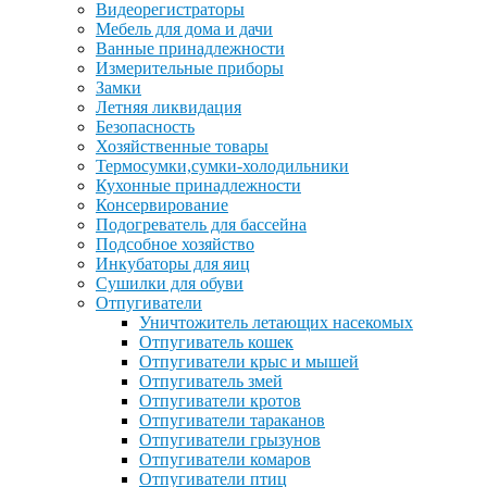
Видеорегистраторы
Мебель для дома и дачи
Ванные принадлежности
Измерительные приборы
Замки
Летняя ликвидация
Безопасность
Хозяйственные товары
Термосумки,сумки-холодильники
Кухонные принадлежности
Консервирование
Подогреватель для бассейна
Подсобное хозяйство
Инкубаторы для яиц
Сушилки для обуви
Отпугиватели
Уничтожитель летающих насекомых
Отпугиватель кошек
Отпугиватели крыс и мышей
Отпугиватель змей
Отпугиватели кротов
Отпугиватели тараканов
Отпугиватели грызунов
Отпугиватели комаров
Отпугиватели птиц