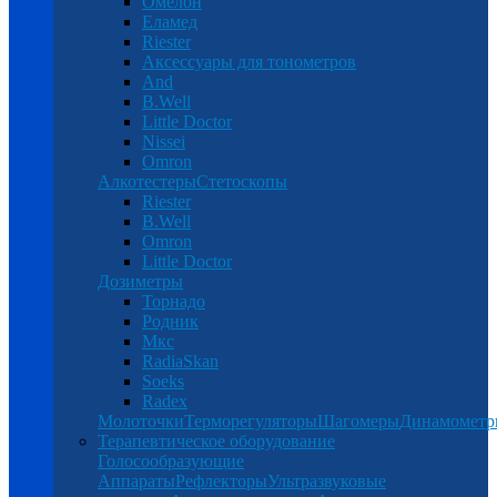
Омелон
Еламед
Riester
Аксессуары для тонометров
And
B.Well
Little Doctor
Nissei
Omron
Алкотестеры
Стетоскопы
Riester
B.Well
Omron
Little Doctor
Дозиметры
Торнадо
Родник
Мкс
RadiaSkan
Soeks
Radex
Молоточки
Терморегуляторы
Шагомеры
Динамомет
Терапевтическое оборудование
Голосообразующие
Аппараты
Рефлекторы
Ультразвуковые