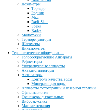
Дозиметры
Торнадо
Родник
Мкс
RadiaSkan
Soeks
Radex
Молоточки
Терморегуляторы
Шагомеры
Динамометры
Терапевтическое оборудование
Голосообразующие Аппараты
Рефлекторы
Ультразвуковые аппараты
Аквадистилляторы
Активаторы
Контроль качества воды
Минералы для воды
Аппараты фототерапии и лазерной терапии
Офтальмология
Тренажеры дыхательные
Виброакустика
Магнитотерапия