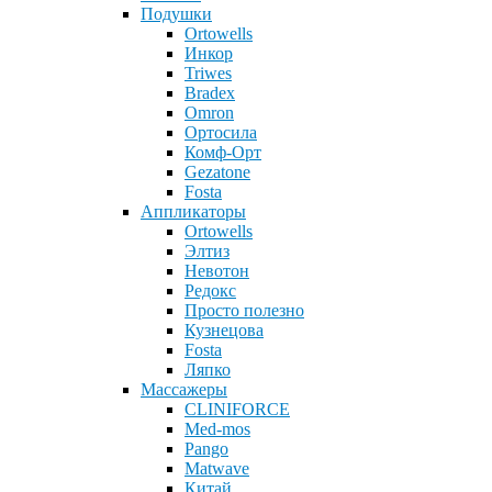
Подушки
Ortowells
Инкор
Triwes
Bradex
Omron
Ортосила
Комф-Орт
Gezatone
Fosta
Аппликаторы
Ortowells
Элтиз
Невотон
Редокс
Просто полезно
Кузнецова
Fosta
Ляпко
Массажеры
CLINIFORCE
Med-mos
Pango
Matwave
Китай