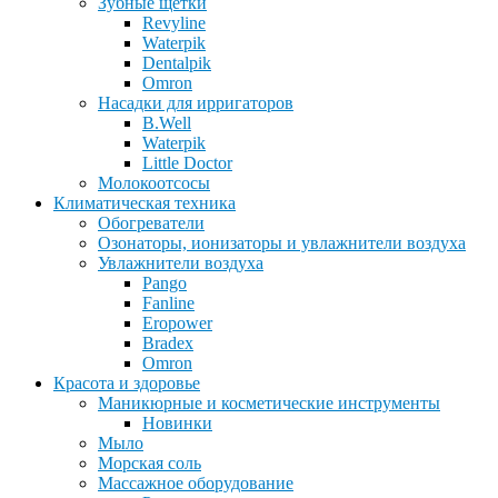
Зубные щетки
Revyline
Waterpik
Dentalpik
Omron
Насадки для ирригаторов
B.Well
Waterpik
Little Doctor
Молокоотсосы
Климатическая техника
Обогреватели
Озонаторы, ионизаторы и увлажнители воздуха
Увлажнители воздуха
Pango
Fanline
Eropower
Bradex
Omron
Красота и здоровье
Маникюрные и косметические инструменты
Новинки
Мыло
Морская соль
Массажное оборудование