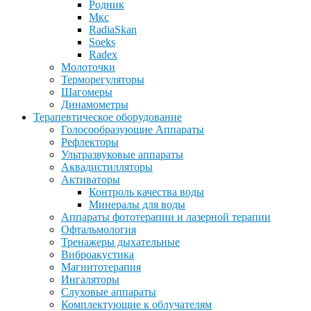
Родник
Мкс
RadiaSkan
Soeks
Radex
Молоточки
Терморегуляторы
Шагомеры
Динамометры
Терапевтическое оборудование
Голосообразующие Аппараты
Рефлекторы
Ультразвуковые аппараты
Аквадистилляторы
Активаторы
Контроль качества воды
Минералы для воды
Аппараты фототерапии и лазерной терапии
Офтальмология
Тренажеры дыхательные
Виброакустика
Магнитотерапия
Ингаляторы
Слуховые аппараты
Комплектующие к облучателям