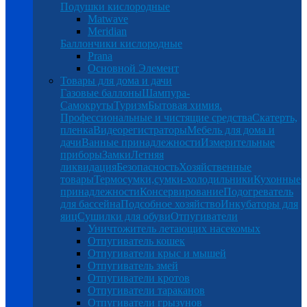
Подушки кислородные
Matwave
Meridian
Баллончики кислородные
Prana
Основной Элемент
Товары для дома и дачи
Газовые баллоны
Шампура-
Самокруты
Туризм
Бытовая химия.
Профессиональные и чистящие средства
Скатерть,
пленка
Видеорегистраторы
Мебель для дома и
дачи
Ванные принадлежности
Измерительные
приборы
Замки
Летняя
ликвидация
Безопасность
Хозяйственные
товары
Термосумки,сумки-холодильники
Кухонные
принадлежности
Консервирование
Подогреватель
для бассейна
Подсобное хозяйство
Инкубаторы для
яиц
Сушилки для обуви
Отпугиватели
Уничтожитель летающих насекомых
Отпугиватель кошек
Отпугиватели крыс и мышей
Отпугиватель змей
Отпугиватели кротов
Отпугиватели тараканов
Отпугиватели грызунов