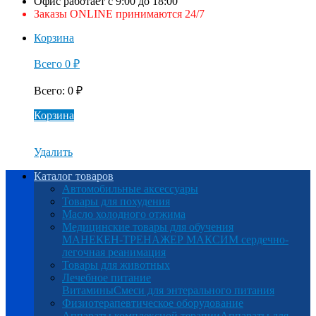
Офис работает с 9:00 до 18:00
Заказы ONLINE принимаются 24/7
Корзина
Всего
0
₽
Всего
:
0
₽
Корзина
Удалить
Каталог товаров
Автомобильные аксессуары
Товары для похудения
Масло холодного отжима
Медицинские товары для обучения
МАНЕКЕН-ТРЕНАЖЕР МАКСИМ сердечно-
легочная реанимация
Товары для животных
Лечебное питание
Витамины
Смеси для энтерального питания
Физиотерапевтическое оборудование
Аппараты комплексной терапии
Аппараты для