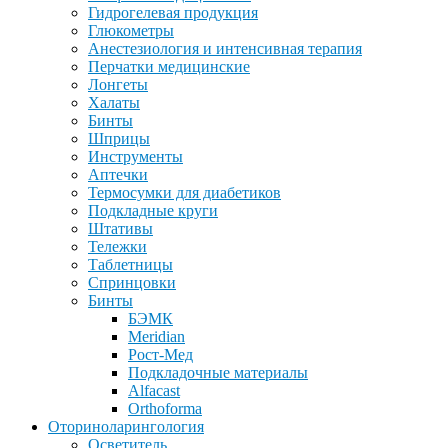
Гидрогелевая продукция
Глюкометры
Анестезиология и интенсивная терапия
Перчатки медицинские
Лонгеты
Халаты
Бинты
Шприцы
Инструменты
Аптечки
Термосумки для диабетиков
Подкладные круги
Штативы
Тележки
Таблетницы
Спринцовки
Бинты
БЭМК
Meridian
Рост-Мед
Подкладочные материалы
Alfacast
Orthoforma
Оториноларингология
Осветитель