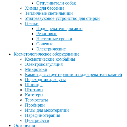
Отпугиватели собак
Химия для бассейна
Тепличные светильники
Ультразвуковое устройство для стирки
Грелки
Подогреватель для авто
Резиновые
Настенные грелки
Солевые
Электрические
Косметологическое оборудование
Косметические комбайны
Электрокоагуляция
Микротоки
Камни для стоунтерапии и подогреватели камней
Переходники, жгуты
Шприцы
Штативы
Катетеры
Термостаты
Пробирки
Иглы для мезотерапии
Парафинотерапия
Центрифуги
Ортопедия