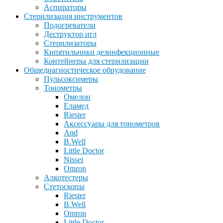
Аспираторы
Стерилизация инструментов
Подогреватели
Деструктор игл
Стерилизаторы
Кипятильники дезинфекционные
Контейнеры для стерилизации
Общедиагностическое обрудование
Пульсоксимеры
Тонометры
Омелон
Еламед
Riester
Аксессуары для тонометров
And
B.Well
Little Doctor
Nissei
Omron
Алкотестеры
Стетоскопы
Riester
B.Well
Omron
Little Doctor