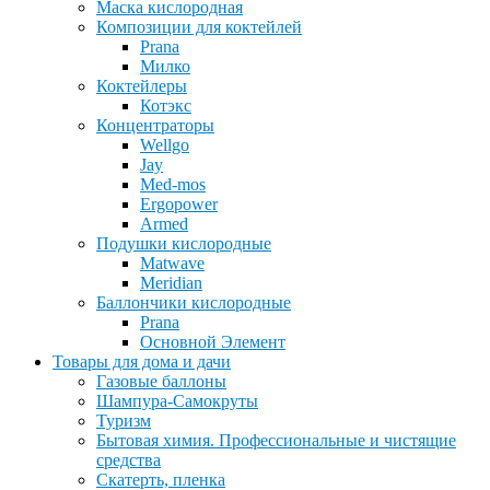
Маска кислородная
Композиции для коктейлей
Prana
Милко
Коктейлеры
Котэкс
Концентраторы
Wellgo
Jay
Med-mos
Ergopower
Armed
Подушки кислородные
Matwave
Meridian
Баллончики кислородные
Prana
Основной Элемент
Товары для дома и дачи
Газовые баллоны
Шампура-Самокруты
Туризм
Бытовая химия. Профессиональные и чистящие
средства
Скатерть, пленка