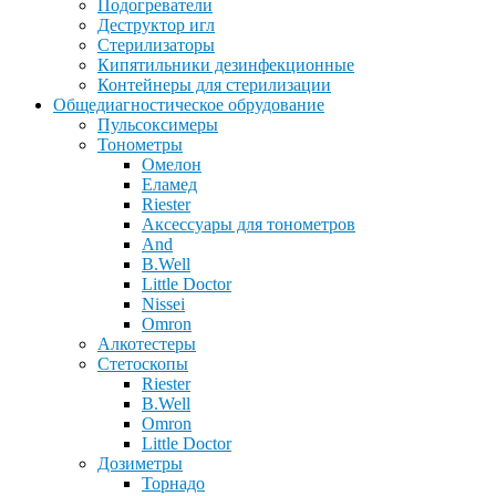
Подогреватели
Деструктор игл
Стерилизаторы
Кипятильники дезинфекционные
Контейнеры для стерилизации
Общедиагностическое обрудование
Пульсоксимеры
Тонометры
Омелон
Еламед
Riester
Аксессуары для тонометров
And
B.Well
Little Doctor
Nissei
Omron
Алкотестеры
Стетоскопы
Riester
B.Well
Omron
Little Doctor
Дозиметры
Торнадо