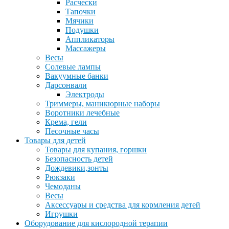
Расчески
Тапочки
Мячики
Подушки
Аппликаторы
Массажеры
Весы
Солевые лампы
Вакуумные банки
Дарсонвали
Электроды
Триммеры, маникюрные наборы
Воротники лечебные
Крема, гели
Песочные часы
Товары для детей
Товары для купания, горшки
Безопасность детей
Дождевики,зонты
Рюкзаки
Чемоданы
Весы
Аксессуары и средства для кормления детей
Игрушки
Оборудование для кислородной терапии