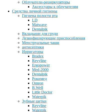
Облучатели-рециркуляторы
Аксессуары к облучателям
Средства личной гигиены
Гигиена полости рта
LD
Matwave
Dentalpik
Вкладыши для груди
Дезинфицирующие приспособления
Менструальные чаши
антисептики
Ирригаторы
Bradex
Revyline
Ergopower
Med-2000
Dentalpik
Рокимед
Omron
B.Well
Little Doctor
Waterpik
Зубные щетки
Revyline
Waterpik