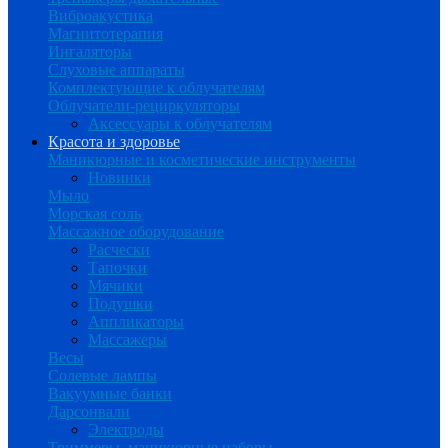
Виброакустика
Магнитотерапия
Ингаляторы
Слуховые аппараты
Комплектующие к облучателям
Облучатели-рециркуляторы
Аксессуары к облучателям
Красота и здоровье
Маникюрные и косметические инструменты
Новинки
Мыло
Морская соль
Массажное оборудование
Расчески
Тапочки
Мячики
Подушки
Аппликаторы
Массажеры
Весы
Солевые лампы
Вакуумные банки
Дарсонвали
Электроды
Триммеры, маникюрные наборы