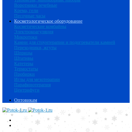
Воротники лечебные
Крема, гели
Песочные часы
Косметологическое оборудование
Косметические комбайны
Электрокоагуляция
Микротоки
Камни для стоунтерапии и подогреватели камней
Переходники, жгуты
Шприцы
Штативы
Катетеры
Термостаты
Пробирки
Иглы для мезотерапии
Парафинотерапия
Центрифуги
Оптовикам