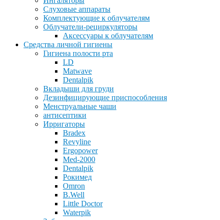
Ингаляторы
Слуховые аппараты
Комплектующие к облучателям
Облучатели-рециркуляторы
Аксессуары к облучателям
Средства личной гигиены
Гигиена полости рта
LD
Matwave
Dentalpik
Вкладыши для груди
Дезинфицирующие приспособления
Менструальные чаши
антисептики
Ирригаторы
Bradex
Revyline
Ergopower
Med-2000
Dentalpik
Рокимед
Omron
B.Well
Little Doctor
Waterpik