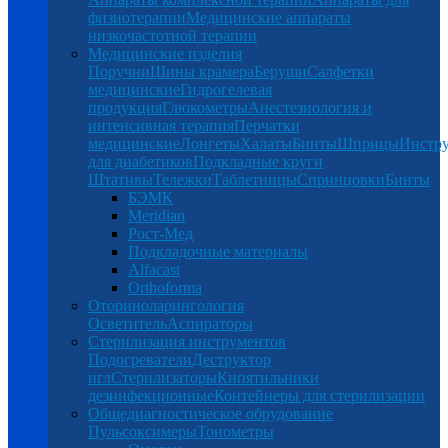
физиотерапии
Медицинские аппараты
низкочастотной терапии
Медицинские изделия
Поручни
Шины крамера
Беруши
Салфетки
медицинские
Гидрогелевая
продукция
Глюкометры
Анестезиология и
интенсивная терапия
Перчатки
медицинские
Лонгеты
Халаты
Бинты
Шприцы
Инстр
для диабетиков
Подкладные круги
Штативы
Тележки
Таблетницы
Спринцовки
Бинты
БЭМК
Meridian
Рост-Мед
Подкладочные материалы
Alfacast
Orthoforma
Оториноларингология
Осветитель
Аспираторы
Стерилизация инструментов
Подогреватели
Деструктор
игл
Стерилизаторы
Кипятильники
дезинфекционные
Контейнеры для стерилизации
Общедиагностическое обрудование
Пульсоксимеры
Тонометры