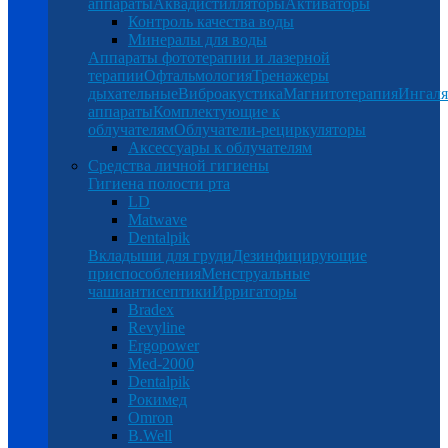
аппараты
Аквадистилляторы
Активаторы
Контроль качества воды
Минералы для воды
Аппараты фототерапии и лазерной
терапии
Офтальмология
Тренажеры
дыхательные
Виброакустика
Магнитотерапия
Ингал
аппараты
Комплектующие к
облучателям
Облучатели-рециркуляторы
Аксессуары к облучателям
Средства личной гигиены
Гигиена полости рта
LD
Matwave
Dentalpik
Вкладыши для груди
Дезинфицирующие
приспособления
Менструальные
чаши
антисептики
Ирригаторы
Bradex
Revyline
Ergopower
Med-2000
Dentalpik
Рокимед
Omron
B.Well