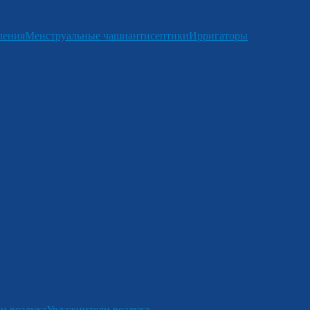
ления
Менструальные чаши
антисептики
Ирригаторы
и воздуха
Увлажнители воздуха