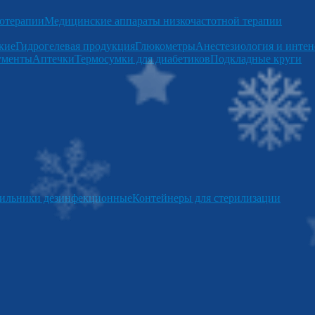
отерапии
Медицинские аппараты низкочастотной терапии
кие
Гидрогелевая продукция
Глюкометры
Анестезиология и интен
ументы
Аптечки
Термосумки для диабетиков
Подкладные круги
ильники дезинфекционные
Контейнеры для стерилизации