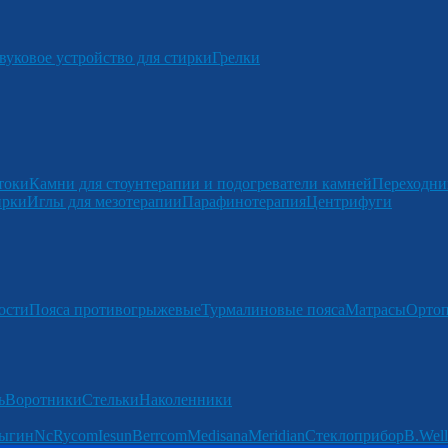
вуковое устройство для стирки
Грелки
токи
Камни для стоунтерапии и подогреватели камней
Переходни
ирки
Иглы для мезотерапии
Парафинотерапия
Центрифуги
ости
Пояса противогрыжевые
Турмалиновые пояса
Матрасы
Ортоп
ь
Воротники
Стельки
Наколенники
ыгин
Nc
Rycom
Iesun
Berrcom
Medisana
Meridian
Стеклоприбор
B.Well