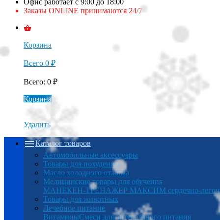
Офис работает с 9:00 до 18:00
Заказы ONLINE принимаются 24/7
Корзина
Всего
0
₽
Всего
:
0
₽
Корзина
Удалить
Каталог товаров
Автомобильные аксессуары
Товары для похудения
Масло холодного отжима
Медицинские товары для обучения
МАНЕКЕН-ТРЕНАЖЕР МАКСИМ сердечно-легочна
Товары для животных
Лечебное питание
Витамины
Смеси для энтерального питания