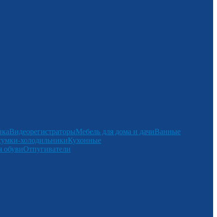
нка
Видеорегистраторы
Мебель для дома и дачи
Ванные
сумки-холодильники
Кухонные
 обуви
Отпугиватели