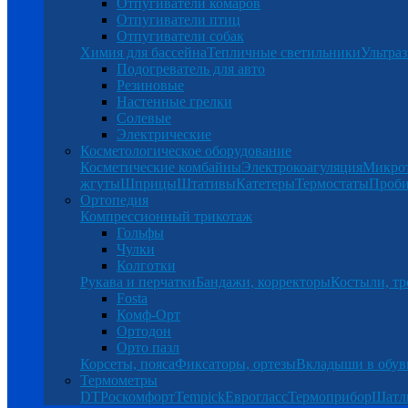
Отпугиватели комаров
Отпугиватели птиц
Отпугиватели собак
Химия для бассейна
Тепличные светильники
Ультраз
Подогреватель для авто
Резиновые
Настенные грелки
Солевые
Электрические
Косметологическое оборудование
Косметические комбайны
Электрокоагуляция
Микро
жгуты
Шприцы
Штативы
Катетеры
Термостаты
Проб
Ортопедия
Компрессионный трикотаж
Гольфы
Чулки
Колготки
Рукава и перчатки
Бандажи, корректоры
Костыли, тр
Fosta
Комф-Орт
Ортодон
Орто пазл
Корсеты, пояса
Фиксаторы, ортезы
Вкладыши в обув
Термометры
DT
Роскомфорт
Tempick
Еврогласс
Термоприбор
Шатл