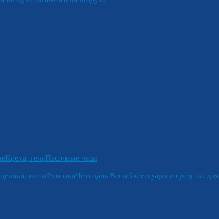
ые
Крема, гели
Песочные часы
девики,зонты
Рюкзаки
Чемоданы
Весы
Аксессуары и средства для