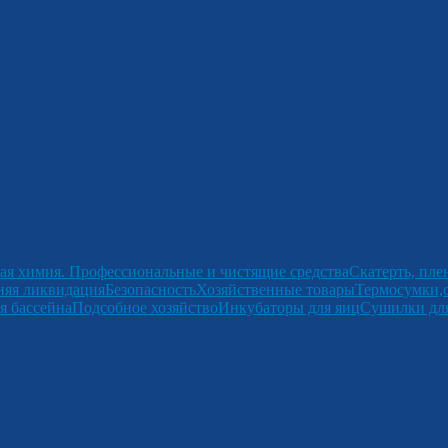
ая химия. Профессиональные и чистящие средства
Скатерть, пле
няя ликвидация
Безопасность
Хозяйственные товары
Термосумки,
я бассейна
Подсобное хозяйство
Инкубаторы для яиц
Сушилки для