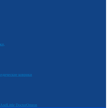
ки,
едические коврики
And
Little Doctor
Omron