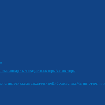
ры
ковые аппараты
Аквадистилляторы
Активаторы
мология
Тренажеры дыхательные
Виброакустика
Магнитотерапия