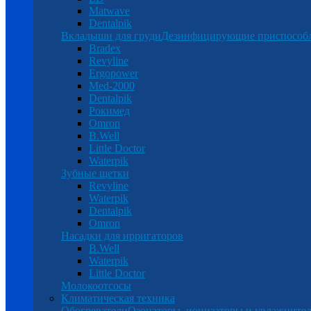
Matwave
Dentalpik
Вкладыши для груди
Дезинфицирующие приспособ
Bradex
Revyline
Ergopower
Med-2000
Dentalpik
Рокимед
Omron
B.Well
Little Doctor
Waterpik
Зубные щетки
Revyline
Waterpik
Dentalpik
Omron
Насадки для ирригаторов
B.Well
Waterpik
Little Doctor
Молокоотсосы
Климатическая техника
Обогреватели
Озонаторы, ионизаторы и увлажнител