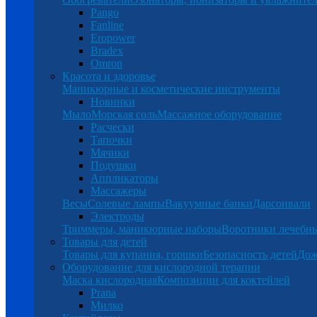
Pango
Fanline
Eropower
Bradex
Omron
Красота и здоровье
Маникюрные и косметические инструменты
Новинки
Мыло
Морская соль
Массажное оборудование
Расчески
Тапочки
Мячики
Подушки
Аппликаторы
Массажеры
Весы
Солевые лампы
Вакуумные банки
Дарсонвали
Электроды
Триммеры, маникюрные наборы
Воротники лечебн
Товары для детей
Товары для купания, горшки
Безопасность детей
Дож
Оборудование для кислородной терапии
Маска кислородная
Композиции для коктейлей
Prana
Милко