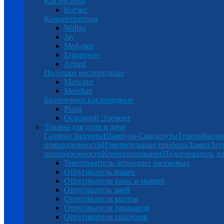
Коктейлеры
Котэкс
Концентраторы
Wellgo
Jay
Med-mos
Ergopower
Armed
Подушки кислородные
Matwave
Meridian
Баллончики кислородные
Prana
Основной Элемент
Товары для дома и дачи
Газовые баллоны
Шампура-Самокруты
Туризм
Бытов
принадлежности
Измерительные приборы
Замки
Лет
принадлежности
Консервирование
Подогреватель дл
Уничтожитель летающих насекомых
Отпугиватель кошек
Отпугиватели крыс и мышей
Отпугиватель змей
Отпугиватели кротов
Отпугиватели тараканов
Отпугиватели грызунов