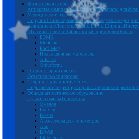
Физиотерапевтическое оборудование
Аппараты комплексной терапии
Аппараты для физи
Медицинские изделия
Поручни
Шины крамера
Беруши
Салфетки медицинс
медицинские
Лонгеты
Халаты
Бинты
Шприцы
Инстр
Штативы
Тележки
Таблетницы
Спринцовки
Бинты
БЭМК
Meridian
Рост-Мед
Подкладочные материалы
Alfacast
Orthoforma
Оториноларингология
Осветитель
Аспираторы
Стерилизация инструментов
Подогреватели
Деструктор игл
Стерилизаторы
Кипят
Общедиагностическое обрудование
Пульсоксимеры
Тонометры
Омелон
Еламед
Riester
Аксессуары для тонометров
And
B.Well
Little Doctor