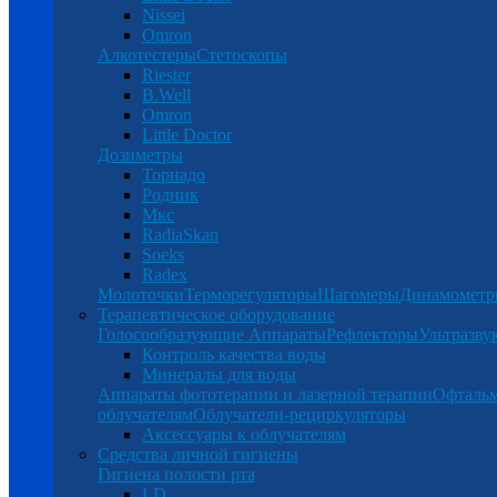
Nissei
Omron
Алкотестеры
Стетоскопы
Riester
B.Well
Omron
Little Doctor
Дозиметры
Торнадо
Родник
Мкс
RadiaSkan
Soeks
Radex
Молоточки
Терморегуляторы
Шагомеры
Динамомет
Терапевтическое оборудование
Голосообразующие Аппараты
Рефлекторы
Ультразву
Контроль качества воды
Минералы для воды
Аппараты фототерапии и лазерной терапии
Офталь
облучателям
Облучатели-рециркуляторы
Аксессуары к облучателям
Средства личной гигиены
Гигиена полости рта
LD