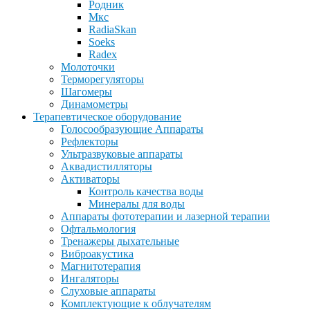
Родник
Мкс
RadiaSkan
Soeks
Radex
Молоточки
Терморегуляторы
Шагомеры
Динамометры
Терапевтическое оборудование
Голосообразующие Аппараты
Рефлекторы
Ультразвуковые аппараты
Аквадистилляторы
Активаторы
Контроль качества воды
Минералы для воды
Аппараты фототерапии и лазерной терапии
Офтальмология
Тренажеры дыхательные
Виброакустика
Магнитотерапия
Ингаляторы
Слуховые аппараты
Комплектующие к облучателям