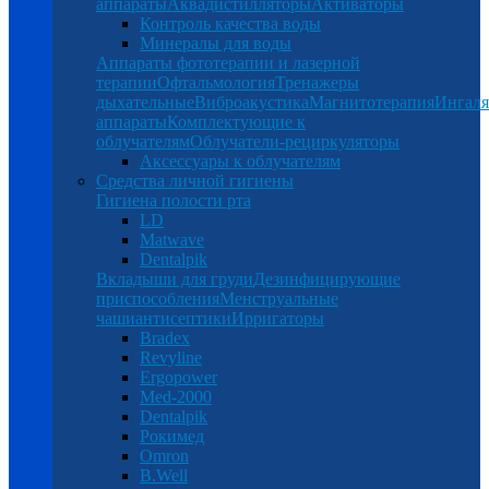
аппараты
Аквадистилляторы
Активаторы
Контроль качества воды
Минералы для воды
Аппараты фототерапии и лазерной
терапии
Офтальмология
Тренажеры
дыхательные
Виброакустика
Магнитотерапия
Ингал
аппараты
Комплектующие к
облучателям
Облучатели-рециркуляторы
Аксессуары к облучателям
Средства личной гигиены
Гигиена полости рта
LD
Matwave
Dentalpik
Вкладыши для груди
Дезинфицирующие
приспособления
Менструальные
чаши
антисептики
Ирригаторы
Bradex
Revyline
Ergopower
Med-2000
Dentalpik
Рокимед
Omron
B.Well