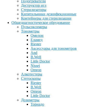
Подогреватели
Деструктор игл
Стерилизаторы
Кипятильники дезинфекционные
Контейнеры для стерилизации
Общедиагностическое обрудование
Пульсоксимеры
Тонометры
Омелон
Еламед
Riester
Аксессуары для тонометров
And
B.Well
Little Doctor
Nissei
Omron
Алкотестеры
Стетоскопы
Riester
B.Well
Omron
Little Doctor
Дозиметры
Торнадо