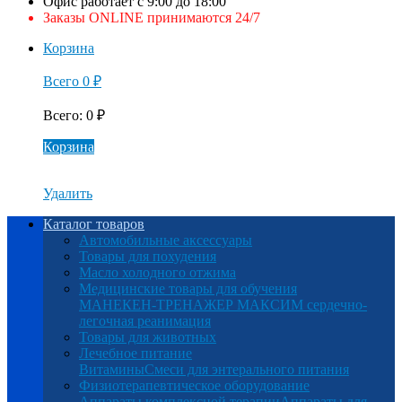
Офис работает с 9:00 до 18:00
Заказы ONLINE принимаются 24/7
Корзина
Всего
0
₽
Всего
:
0
₽
Корзина
Удалить
Каталог товаров
Автомобильные аксессуары
Товары для похудения
Масло холодного отжима
Медицинские товары для обучения
МАНЕКЕН-ТРЕНАЖЕР МАКСИМ сердечно-
легочная реанимация
Товары для животных
Лечебное питание
Витамины
Смеси для энтерального питания
Физиотерапевтическое оборудование
Аппараты комплексной терапии
Аппараты для