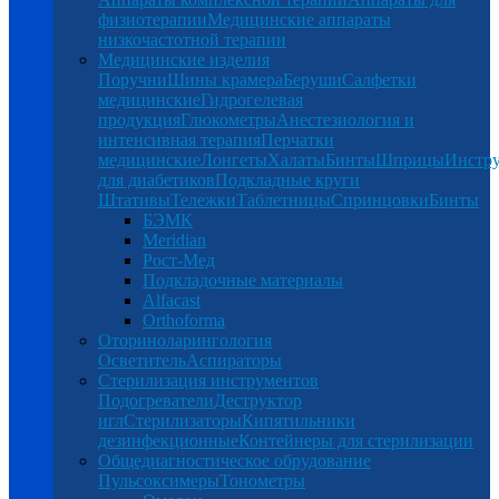
физиотерапии
Медицинские аппараты
низкочастотной терапии
Медицинские изделия
Поручни
Шины крамера
Беруши
Салфетки
медицинские
Гидрогелевая
продукция
Глюкометры
Анестезиология и
интенсивная терапия
Перчатки
медицинские
Лонгеты
Халаты
Бинты
Шприцы
Инстр
для диабетиков
Подкладные круги
Штативы
Тележки
Таблетницы
Спринцовки
Бинты
БЭМК
Meridian
Рост-Мед
Подкладочные материалы
Alfacast
Orthoforma
Оториноларингология
Осветитель
Аспираторы
Стерилизация инструментов
Подогреватели
Деструктор
игл
Стерилизаторы
Кипятильники
дезинфекционные
Контейнеры для стерилизации
Общедиагностическое обрудование
Пульсоксимеры
Тонометры