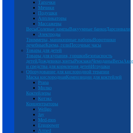
Тапочки
Мячики
Подушки
Аппликаторы
Массажеры
Весы
Солевые лампы
Вакуумные банки
Дарсонвали
Электроды
Триммеры, маникюрные наборы
Воротники
лечебные
Крема, гели
Песочные часы
Товары для детей
Товары для купания, горшки
Безопасность
детей
Дождевики,зонты
Рюкзаки
Чемоданы
Весы
Аксе
и средства для кормления детей
Игрушки
Оборудование для кислородной терапии
Маска кислородная
Композиции для коктейлей
Prana
Милко
Коктейлеры
Котэкс
Концентраторы
Wellgo
Jay
Med-mos
Ergopower
Armed