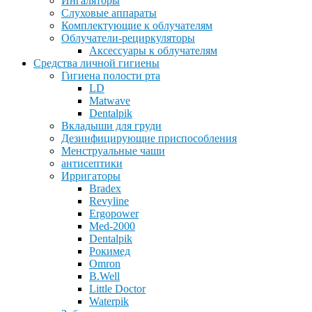
Ингаляторы
Слуховые аппараты
Комплектующие к облучателям
Облучатели-рециркуляторы
Аксессуары к облучателям
Средства личной гигиены
Гигиена полости рта
LD
Matwave
Dentalpik
Вкладыши для груди
Дезинфицирующие приспособления
Менструальные чаши
антисептики
Ирригаторы
Bradex
Revyline
Ergopower
Med-2000
Dentalpik
Рокимед
Omron
B.Well
Little Doctor
Waterpik