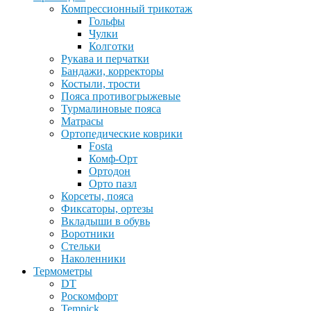
Компрессионный трикотаж
Гольфы
Чулки
Колготки
Рукава и перчатки
Бандажи, корректоры
Костыли, трости
Пояса противогрыжевые
Турмалиновые пояса
Матрасы
Ортопедические коврики
Fosta
Комф-Орт
Ортодон
Орто пазл
Корсеты, пояса
Фиксаторы, ортезы
Вкладыши в обувь
Воротники
Стельки
Наколенники
Термометры
DT
Роскомфорт
Tempick