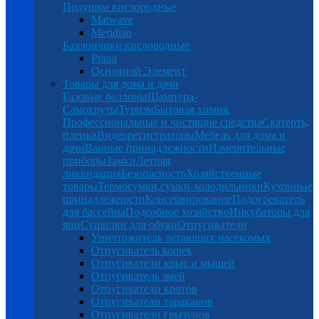
Подушки кислородные
Matwave
Meridian
Баллончики кислородные
Prana
Основной Элемент
Товары для дома и дачи
Газовые баллоны
Шампура-
Самокруты
Туризм
Бытовая химия.
Профессиональные и чистящие средства
Скатерть,
пленка
Видеорегистраторы
Мебель для дома и
дачи
Ванные принадлежности
Измерительные
приборы
Замки
Летняя
ликвидация
Безопасность
Хозяйственные
товары
Термосумки,сумки-холодильники
Кухонные
принадлежности
Консервирование
Подогреватель
для бассейна
Подсобное хозяйство
Инкубаторы для
яиц
Сушилки для обуви
Отпугиватели
Уничтожитель летающих насекомых
Отпугиватель кошек
Отпугиватели крыс и мышей
Отпугиватель змей
Отпугиватели кротов
Отпугиватели тараканов
Отпугиватели грызунов