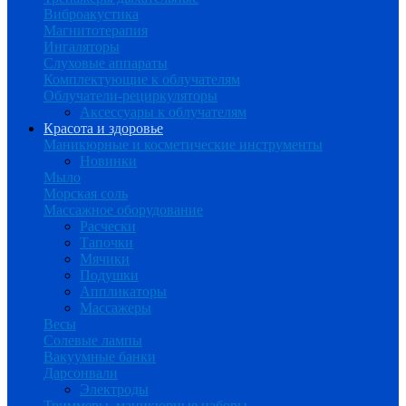
Виброакустика
Магнитотерапия
Ингаляторы
Слуховые аппараты
Комплектующие к облучателям
Облучатели-рециркуляторы
Аксессуары к облучателям
Красота и здоровье
Маникюрные и косметические инструменты
Новинки
Мыло
Морская соль
Массажное оборудование
Расчески
Тапочки
Мячики
Подушки
Аппликаторы
Массажеры
Весы
Солевые лампы
Вакуумные банки
Дарсонвали
Электроды
Триммеры, маникюрные наборы