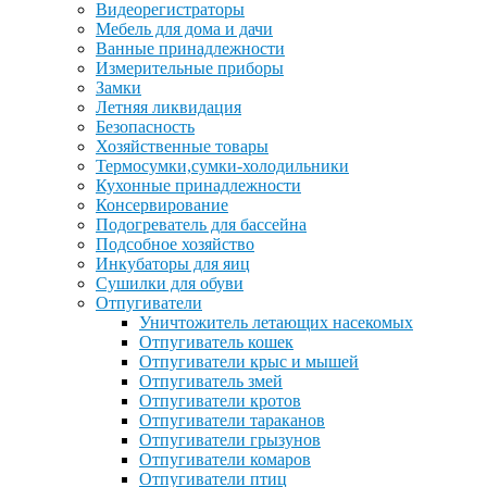
Видеорегистраторы
Мебель для дома и дачи
Ванные принадлежности
Измерительные приборы
Замки
Летняя ликвидация
Безопасность
Хозяйственные товары
Термосумки,сумки-холодильники
Кухонные принадлежности
Консервирование
Подогреватель для бассейна
Подсобное хозяйство
Инкубаторы для яиц
Сушилки для обуви
Отпугиватели
Уничтожитель летающих насекомых
Отпугиватель кошек
Отпугиватели крыс и мышей
Отпугиватель змей
Отпугиватели кротов
Отпугиватели тараканов
Отпугиватели грызунов
Отпугиватели комаров
Отпугиватели птиц