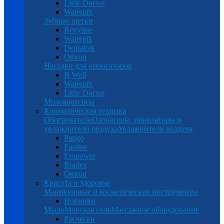
Little Doctor
Waterpik
Зубные щетки
Revyline
Waterpik
Dentalpik
Omron
Насадки для ирригаторов
B.Well
Waterpik
Little Doctor
Молокоотсосы
Климатическая техника
Обогреватели
Озонаторы, ионизаторы и
увлажнители воздуха
Увлажнители воздуха
Pango
Fanline
Eropower
Bradex
Omron
Красота и здоровье
Маникюрные и косметические инструменты
Новинки
Мыло
Морская соль
Массажное оборудование
Расчески