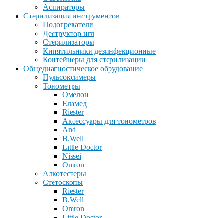
Аспираторы
Стерилизация инструментов
Подогреватели
Деструктор игл
Стерилизаторы
Кипятильники дезинфекционные
Контейнеры для стерилизации
Общедиагностическое обрудование
Пульсоксимеры
Тонометры
Омелон
Еламед
Riester
Аксессуары для тонометров
And
B.Well
Little Doctor
Nissei
Omron
Алкотестеры
Стетоскопы
Riester
B.Well
Omron
Little Doctor