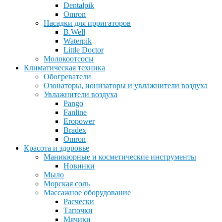
Dentalpik
Omron
Насадки для ирригаторов
B.Well
Waterpik
Little Doctor
Молокоотсосы
Климатическая техника
Обогреватели
Озонаторы, ионизаторы и увлажнители воздуха
Увлажнители воздуха
Pango
Fanline
Eropower
Bradex
Omron
Красота и здоровье
Маникюрные и косметические инструменты
Новинки
Мыло
Морская соль
Массажное оборудование
Расчески
Тапочки
Мячики