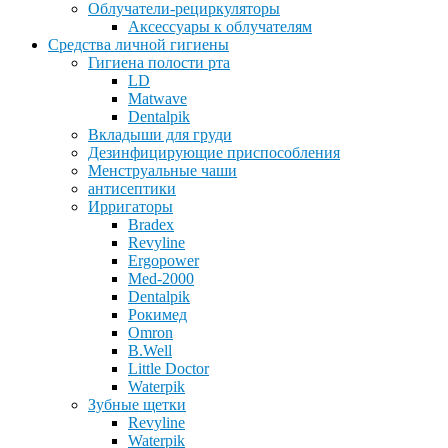
Облучатели-рециркуляторы
Аксессуары к облучателям
Средства личной гигиены
Гигиена полости рта
LD
Matwave
Dentalpik
Вкладыши для груди
Дезинфицирующие приспособления
Менструальные чаши
антисептики
Ирригаторы
Bradex
Revyline
Ergopower
Med-2000
Dentalpik
Рокимед
Omron
B.Well
Little Doctor
Waterpik
Зубные щетки
Revyline
Waterpik