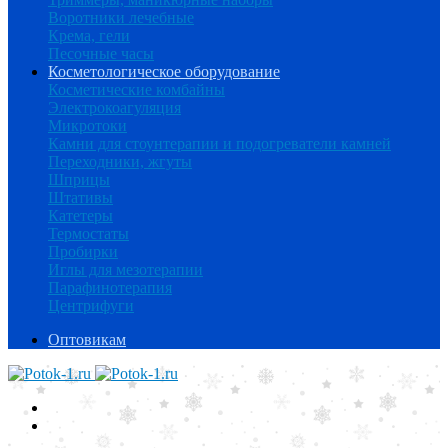
Воротники лечебные
Крема, гели
Песочные часы
Косметологическое оборудование
Косметические комбайны
Электрокоагуляция
Микротоки
Камни для стоунтерапии и подогреватели камней
Переходники, жгуты
Шприцы
Штативы
Катетеры
Термостаты
Пробирки
Иглы для мезотерапии
Парафинотерапия
Центрифуги
Оптовикам