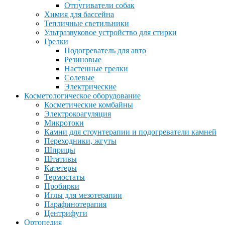
Отпугиватели собак
Химия для бассейна
Тепличные светильники
Ультразвуковое устройство для стирки
Грелки
Подогреватель для авто
Резиновые
Настенные грелки
Солевые
Электрические
Косметологическое оборудование
Косметические комбайны
Электрокоагуляция
Микротоки
Камни для стоунтерапии и подогреватели камней
Переходники, жгуты
Шприцы
Штативы
Катетеры
Термостаты
Пробирки
Иглы для мезотерапии
Парафинотерапия
Центрифуги
Ортопедия