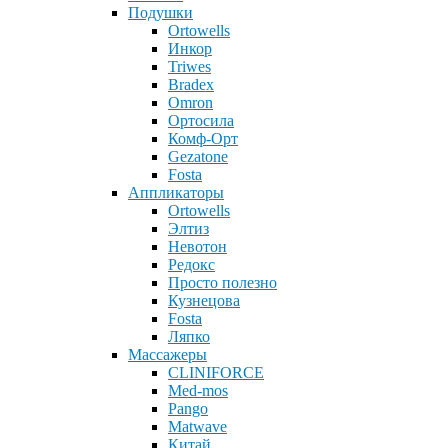
Подушки
Ortowells
Инкор
Triwes
Bradex
Omron
Ортосила
Комф-Орт
Gezatone
Fosta
Аппликаторы
Ortowells
Элтиз
Невотон
Редокс
Просто полезно
Кузнецова
Fosta
Ляпко
Массажеры
CLINIFORCE
Med-mos
Pango
Matwave
Китай