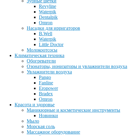
Зубные щетки
Revyline
Waterpik
Dentalpik
Omron
Насадки для ирригаторов
B.Well
Waterpik
Little Doctor
Молокоотсосы
Климатическая техника
Обогреватели
Озонаторы, ионизаторы и увлажнители воздуха
Увлажнители воздуха
Pango
Fanline
Eropower
Bradex
Omron
Красота и здоровье
Маникюрные и косметические инструменты
Новинки
Мыло
Морская соль
Массажное оборудование