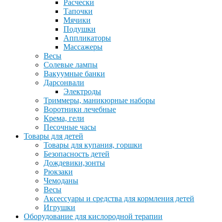
Расчески
Тапочки
Мячики
Подушки
Аппликаторы
Массажеры
Весы
Солевые лампы
Вакуумные банки
Дарсонвали
Электроды
Триммеры, маникюрные наборы
Воротники лечебные
Крема, гели
Песочные часы
Товары для детей
Товары для купания, горшки
Безопасность детей
Дождевики,зонты
Рюкзаки
Чемоданы
Весы
Аксессуары и средства для кормления детей
Игрушки
Оборудование для кислородной терапии