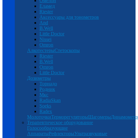
Омелон
Еламед
Riester
Аксессуары для тонометров
And
B.Well
Little Doctor
Nissei
Omron
Алкотестеры
Стетоскопы
Riester
B.Well
Omron
Little Doctor
Дозиметры
Торнадо
Родник
Мкс
RadiaSkan
Soeks
Radex
Молоточки
Терморегуляторы
Шагомеры
Динамомет
Терапевтическое оборудование
Голосообразующие
Аппараты
Рефлекторы
Ультразвуковые