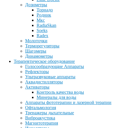
Дозиметры
Торнадо
Родник
Мкс
RadiaSkan
Soeks
Radex
Молоточки
Терморегуляторы
Шагомеры
Динамометры
Терапевтическое оборудование
Голосообразующие Аппараты
Рефлекторы
Ультразвуковые аппараты
Аквадистилляторы
Активаторы
Контроль качества воды
Минералы для воды
Аппараты фототерапии и лазерной терапии
Офтальмология
Тренажеры дыхательные
Виброакустика
Магнитотерапия