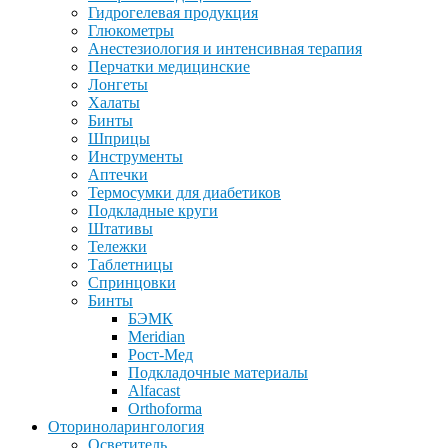
Гидрогелевая продукция
Глюкометры
Анестезиология и интенсивная терапия
Перчатки медицинские
Лонгеты
Халаты
Бинты
Шприцы
Инструменты
Аптечки
Термосумки для диабетиков
Подкладные круги
Штативы
Тележки
Таблетницы
Спринцовки
Бинты
БЭМК
Meridian
Рост-Мед
Подкладочные материалы
Alfacast
Orthoforma
Оториноларингология
Осветитель