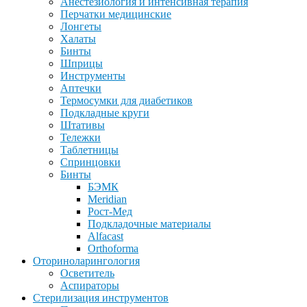
Анестезиология и интенсивная терапия
Перчатки медицинские
Лонгеты
Халаты
Бинты
Шприцы
Инструменты
Аптечки
Термосумки для диабетиков
Подкладные круги
Штативы
Тележки
Таблетницы
Спринцовки
Бинты
БЭМК
Meridian
Рост-Мед
Подкладочные материалы
Alfacast
Orthoforma
Оториноларингология
Осветитель
Аспираторы
Стерилизация инструментов