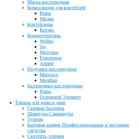
Маска кислородная
Композиции для коктейлей
Prana
Милко
Коктейлеры
Котэкс
Концентраторы
Wellgo
Jay
Med-mos
Ergopower
Armed
Подушки кислородные
Matwave
Meridian
Баллончики кислородные
Prana
Основной Элемент
Товары для дома и дачи
Газовые баллоны
Шампура-Самокруты
Туризм
Бытовая химия. Профессиональные и чистящие
средства
Скатерть, пленка