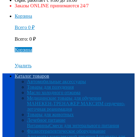
Офис работает с 9:00 до 18:00
Заказы ONLINE принимаются 24/7
Корзина
Всего
0
₽
Всего
:
0
₽
Корзина
Удалить
Каталог товаров
Автомобильные аксессуары
Товары для похудения
Масло холодного отжима
Медицинские товары для обучения
МАНЕКЕН-ТРЕНАЖЕР МАКСИМ сердечно-
легочная реанимация
Товары для животных
Лечебное питание
Витамины
Смеси для энтерального питания
Физиотерапевтическое оборудование
Аппараты комплексной терапии
Аппараты для