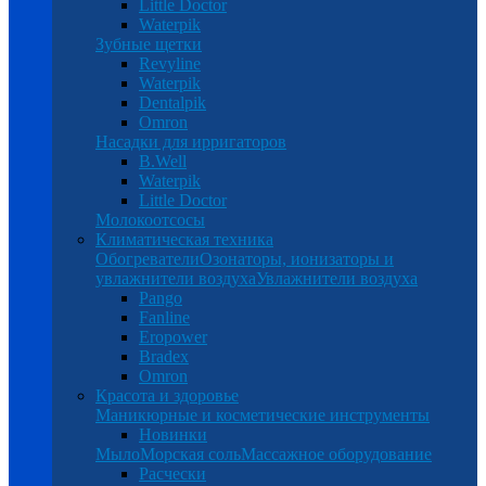
Little Doctor
Waterpik
Зубные щетки
Revyline
Waterpik
Dentalpik
Omron
Насадки для ирригаторов
B.Well
Waterpik
Little Doctor
Молокоотсосы
Климатическая техника
Обогреватели
Озонаторы, ионизаторы и
увлажнители воздуха
Увлажнители воздуха
Pango
Fanline
Eropower
Bradex
Omron
Красота и здоровье
Маникюрные и косметические инструменты
Новинки
Мыло
Морская соль
Массажное оборудование
Расчески