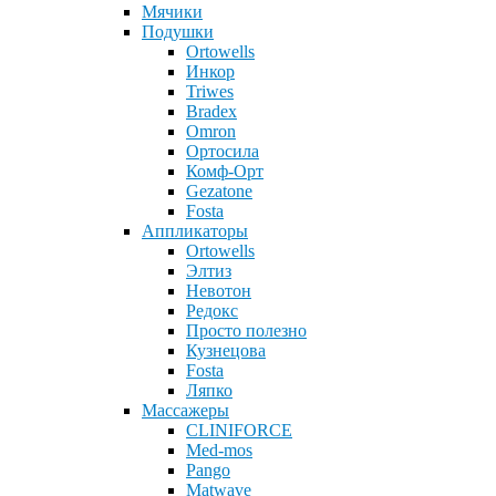
Мячики
Подушки
Ortowells
Инкор
Triwes
Bradex
Omron
Ортосила
Комф-Орт
Gezatone
Fosta
Аппликаторы
Ortowells
Элтиз
Невотон
Редокс
Просто полезно
Кузнецова
Fosta
Ляпко
Массажеры
CLINIFORCE
Med-mos
Pango
Matwave