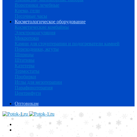
Воротники лечебные
Крема, гели
Песочные часы
Косметологическое оборудование
Косметические комбайны
Электрокоагуляция
Микротоки
Камни для стоунтерапии и подогреватели камней
Переходники, жгуты
Шприцы
Штативы
Катетеры
Термостаты
Пробирки
Иглы для мезотерапии
Парафинотерапия
Центрифуги
Оптовикам