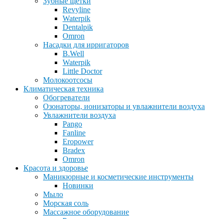
Зубные щетки
Revyline
Waterpik
Dentalpik
Omron
Насадки для ирригаторов
B.Well
Waterpik
Little Doctor
Молокоотсосы
Климатическая техника
Обогреватели
Озонаторы, ионизаторы и увлажнители воздуха
Увлажнители воздуха
Pango
Fanline
Eropower
Bradex
Omron
Красота и здоровье
Маникюрные и косметические инструменты
Новинки
Мыло
Морская соль
Массажное оборудование