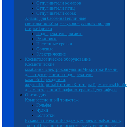
Отпугиватели комаров
Отпугиватели птиц
Отпугиватели собак
Химия для бассейна
Тепличные
светильники
Ультразвуковое устройство для
стирки
Грелки
Подогреватель для авто
Резиновые
Настенные грелки
Солевые
Электрические
Косметологическое оборудование
Косметические
комбайны
Электрокоагуляция
Микротоки
Камни
для стоунтерапии и подогреватели
камней
Переходники,
жгуты
Шприцы
Штативы
Катетеры
Термостаты
Проб
для мезотерапии
Парафинотерапия
Центрифуги
Ортопедия
Компрессионный трикотаж
Гольфы
Чулки
Колготки
Рукава и перчатки
Бандажи, корректоры
Костыли,
трости
Пояса противогрыжевые
Турмалиновые