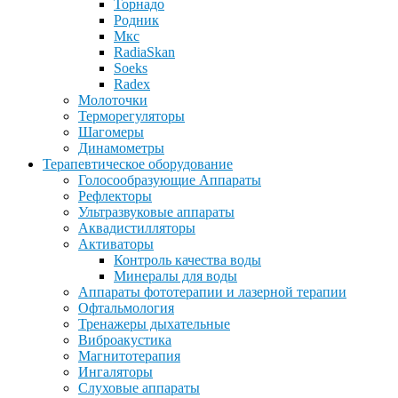
Торнадо
Родник
Мкс
RadiaSkan
Soeks
Radex
Молоточки
Терморегуляторы
Шагомеры
Динамометры
Терапевтическое оборудование
Голосообразующие Аппараты
Рефлекторы
Ультразвуковые аппараты
Аквадистилляторы
Активаторы
Контроль качества воды
Минералы для воды
Аппараты фототерапии и лазерной терапии
Офтальмология
Тренажеры дыхательные
Виброакустика
Магнитотерапия
Ингаляторы
Слуховые аппараты