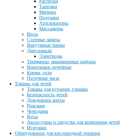
Расчески
Тапочки
Мячики
Подушки
Аппликаторы
Массажеры
Весы
Солевые лампы
Вакуумные банки
Дарсонвали
Электроды
Триммеры, маникюрные наборы
Воротники лечебные
Крема, гели
Песочные часы
Товары для детей
Товары для купания, горшки
Безопасность детей
Дождевики,зонты
Рюкзаки
Чемоданы
Весы
Аксессуары и средства для кормления детей
Игрушки
Оборудование для кислородной терапии