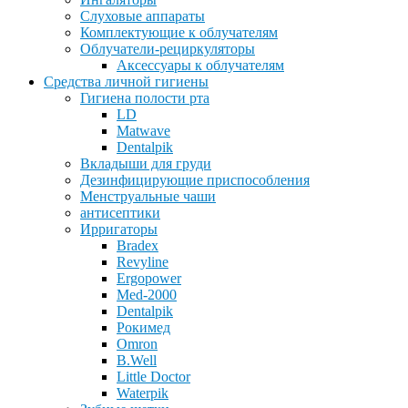
Слуховые аппараты
Комплектующие к облучателям
Облучатели-рециркуляторы
Аксессуары к облучателям
Средства личной гигиены
Гигиена полости рта
LD
Matwave
Dentalpik
Вкладыши для груди
Дезинфицирующие приспособления
Менструальные чаши
антисептики
Ирригаторы
Bradex
Revyline
Ergopower
Med-2000
Dentalpik
Рокимед
Omron
B.Well
Little Doctor
Waterpik