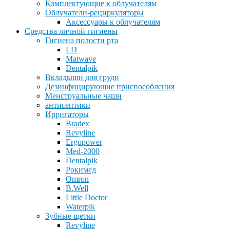
Комплектующие к облучателям
Облучатели-рециркуляторы
Аксессуары к облучателям
Средства личной гигиены
Гигиена полости рта
LD
Matwave
Dentalpik
Вкладыши для груди
Дезинфицирующие приспособления
Менструальные чаши
антисептики
Ирригаторы
Bradex
Revyline
Ergopower
Med-2000
Dentalpik
Рокимед
Omron
B.Well
Little Doctor
Waterpik
Зубные щетки
Revyline