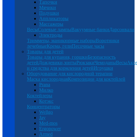
Тапочки
Мячики
Подушки
Аппликаторы
Массажеры
Весы
Солевые лампы
Вакуумные банки
Дарсонвали
Электроды
Триммеры, маникюрные наборы
Воротники
лечебные
Крема, гели
Песочные часы
Товары для детей
Товары для купания, горшки
Безопасность
детей
Дождевики,зонты
Рюкзаки
Чемоданы
Весы
Аксе
и средства для кормления детей
Игрушки
Оборудование для кислородной терапии
Маска кислородная
Композиции для коктейлей
Prana
Милко
Коктейлеры
Котэкс
Концентраторы
Wellgo
Jay
Med-mos
Ergopower
Armed