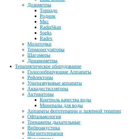
Дозиметры
Торнадо
Родник
Мкс
RadiaSkan
Soeks
Radex
Молоточки
Терморегуляторы
Шагомеры
Динамометры
Терапевтическое оборудование
Голосообразующие Аппараты
Рефлекторы
Ультразвуковые аппараты
Аквадистилляторы
Активаторы
Контроль качества воды
Минералы для воды
Аппараты фототерапии и лазерной терапии
Офтальмология
Тренажеры дыхательные
Виброакустика
Магнитотерапия
Ингаляторы