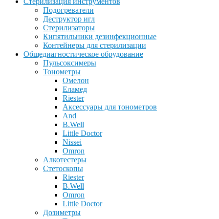
Стерилизация инструментов
Подогреватели
Деструктор игл
Стерилизаторы
Кипятильники дезинфекционные
Контейнеры для стерилизации
Общедиагностическое обрудование
Пульсоксимеры
Тонометры
Омелон
Еламед
Riester
Аксессуары для тонометров
And
B.Well
Little Doctor
Nissei
Omron
Алкотестеры
Стетоскопы
Riester
B.Well
Omron
Little Doctor
Дозиметры