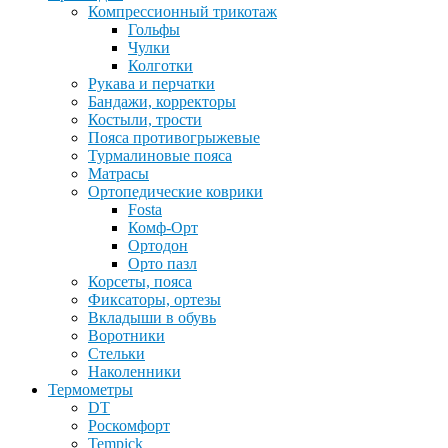
Компрессионный трикотаж
Гольфы
Чулки
Колготки
Рукава и перчатки
Бандажи, корректоры
Костыли, трости
Пояса противогрыжевые
Турмалиновые пояса
Матрасы
Ортопедические коврики
Fosta
Комф-Орт
Ортодон
Орто пазл
Корсеты, пояса
Фиксаторы, ортезы
Вкладыши в обувь
Воротники
Стельки
Наколенники
Термометры
DT
Роскомфорт
Tempick