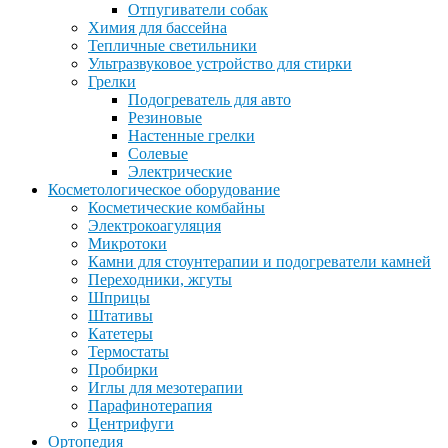
Отпугиватели собак
Химия для бассейна
Тепличные светильники
Ультразвуковое устройство для стирки
Грелки
Подогреватель для авто
Резиновые
Настенные грелки
Солевые
Электрические
Косметологическое оборудование
Косметические комбайны
Электрокоагуляция
Микротоки
Камни для стоунтерапии и подогреватели камней
Переходники, жгуты
Шприцы
Штативы
Катетеры
Термостаты
Пробирки
Иглы для мезотерапии
Парафинотерапия
Центрифуги
Ортопедия