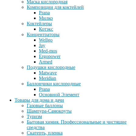
Маска кислородная
Композиции для коктейлей
Prana
Милко
Коктейлеры
Котэкс
Концентраторы
Wellgo
Jay
Med-mos
Ergopower
Armed
Подушки кислородные
Matwave
Meridian
Баллончики кислородные
Prana
Основной Элемент
Товары для дома и дачи
Газовые баллоны
Шампура-Самокруты
Туризм
Бытовая химия. Профессиональные и чистящие
средства
Скатерть, пленка