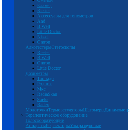
Омелон
Еламед
Riester
Аксессуары для тонометров
And
B.Well
Little Doctor
Nissei
Omron
Алкотестеры
Стетоскопы
Riester
B.Well
Omron
Little Doctor
Дозиметры
Торнадо
Родник
Мкс
RadiaSkan
Soeks
Radex
Молоточки
Терморегуляторы
Шагомеры
Динамомет
Терапевтическое оборудование
Голосообразующие
Аппараты
Рефлекторы
Ультразвуковые