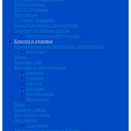
Виброакустика
Магнитотерапия
Ингаляторы
Слуховые аппараты
Комплектующие к облучателям
Облучатели-рециркуляторы
Аксессуары к облучателям
Красота и здоровье
Маникюрные и косметические инструменты
Новинки
Мыло
Морская соль
Массажное оборудование
Расчески
Тапочки
Мячики
Подушки
Аппликаторы
Массажеры
Весы
Солевые лампы
Вакуумные банки
Дарсонвали
Электроды
Триммеры, маникюрные наборы