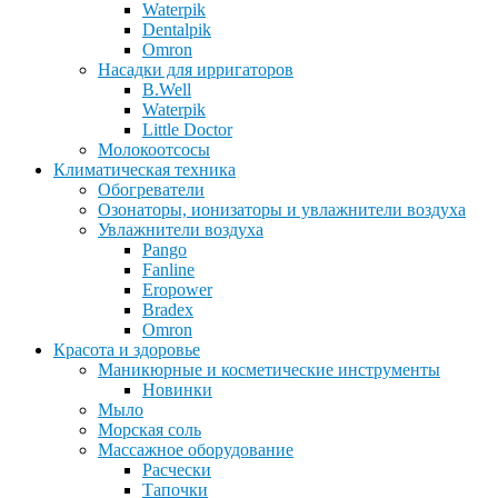
Waterpik
Dentalpik
Omron
Насадки для ирригаторов
B.Well
Waterpik
Little Doctor
Молокоотсосы
Климатическая техника
Обогреватели
Озонаторы, ионизаторы и увлажнители воздуха
Увлажнители воздуха
Pango
Fanline
Eropower
Bradex
Omron
Красота и здоровье
Маникюрные и косметические инструменты
Новинки
Мыло
Морская соль
Массажное оборудование
Расчески
Тапочки