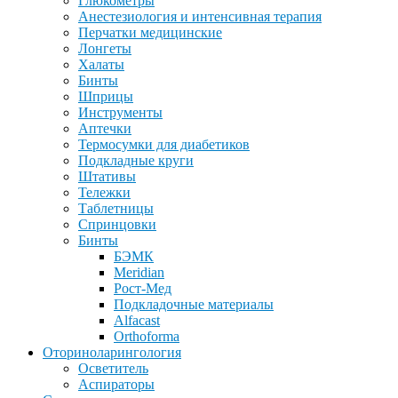
Глюкометры
Анестезиология и интенсивная терапия
Перчатки медицинские
Лонгеты
Халаты
Бинты
Шприцы
Инструменты
Аптечки
Термосумки для диабетиков
Подкладные круги
Штативы
Тележки
Таблетницы
Спринцовки
Бинты
БЭМК
Meridian
Рост-Мед
Подкладочные материалы
Alfacast
Orthoforma
Оториноларингология
Осветитель
Аспираторы