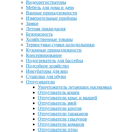
Видеорегистраторы
Мебель для дома и дачи
Ванные принадлежности
Измерительные приборы
Замки
Летняя ликвидация
Безопасность
Хозяйственные товары
Термосумки,сумки-холодильники
Кухонные принадлежности
Консервирование
Подогреватель для бассейна
Подсобное хозяйство
Инкубаторы для яиц
Сушилки для обуви
Отпугиватели
Уничтожитель летающих насекомых
Отпугиватель кошек
Отпугиватели крыс и мышей
Отпугиватель змей
Отпугиватели кротов
Отпугиватели тараканов
Отпугиватели грызунов
Отпугиватели комаров
Отпугиватели птиц