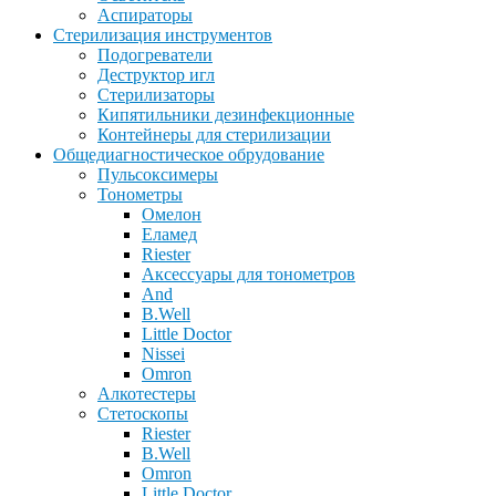
Аспираторы
Стерилизация инструментов
Подогреватели
Деструктор игл
Стерилизаторы
Кипятильники дезинфекционные
Контейнеры для стерилизации
Общедиагностическое обрудование
Пульсоксимеры
Тонометры
Омелон
Еламед
Riester
Аксессуары для тонометров
And
B.Well
Little Doctor
Nissei
Omron
Алкотестеры
Стетоскопы
Riester
B.Well
Omron
Little Doctor