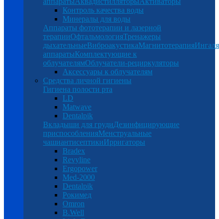
аппараты
Аквадистилляторы
Активаторы
Контроль качества воды
Минералы для воды
Аппараты фототерапии и лазерной
терапии
Офтальмология
Тренажеры
дыхательные
Виброакустика
Магнитотерапия
Ингал
аппараты
Комплектующие к
облучателям
Облучатели-рециркуляторы
Аксессуары к облучателям
Средства личной гигиены
Гигиена полости рта
LD
Matwave
Dentalpik
Вкладыши для груди
Дезинфицирующие
приспособления
Менструальные
чаши
антисептики
Ирригаторы
Bradex
Revyline
Ergopower
Med-2000
Dentalpik
Рокимед
Omron
B.Well