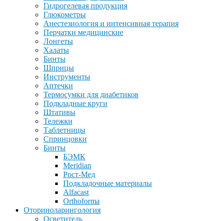
Гидрогелевая продукция
Глюкометры
Анестезиология и интенсивная терапия
Перчатки медицинские
Лонгеты
Халаты
Бинты
Шприцы
Инструменты
Аптечки
Термосумки для диабетиков
Подкладные круги
Штативы
Тележки
Таблетницы
Спринцовки
Бинты
БЭМК
Meridian
Рост-Мед
Подкладочные материалы
Alfacast
Orthoforma
Оториноларингология
Осветитель