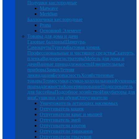
Подушки кислородные
Matwave
Meridian
Баллончики кислородные
Prana
Основной Элемент
Товары для дома и дачи
Газовые баллоны
Шампура-
Самокруты
Туризм
Бытовая химия.
Профессиональные и чистящие средства
Скатерть,
пленка
Видеорегистраторы
Мебель для дома и
дачи
Ванные принадлежности
Измерительные
приборы
Замки
Летняя
ликвидация
Безопасность
Хозяйственные
товары
Термосумки,сумки-холодильники
Кухонные
принадлежности
Консервирование
Подогреватель
для бассейна
Подсобное хозяйство
Инкубаторы для
яиц
Сушилки для обуви
Отпугиватели
Уничтожитель летающих насекомых
Отпугиватель кошек
Отпугиватели крыс и мышей
Отпугиватель змей
Отпугиватели кротов
Отпугиватели тараканов
Отпугиватели грызунов