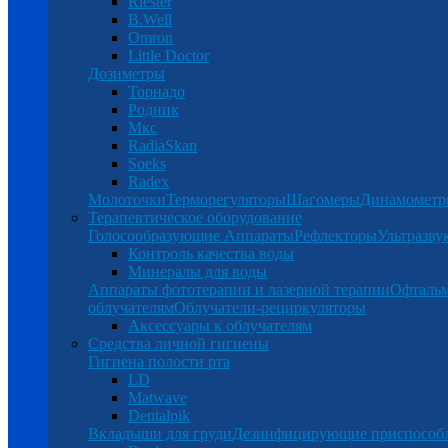
Riester
B.Well
Omron
Little Doctor
Дозиметры
Торнадо
Родник
Мкс
RadiaSkan
Soeks
Radex
Молоточки
Терморегуляторы
Шагомеры
Динамомет
Терапевтическое оборудование
Голосообразующие Аппараты
Рефлекторы
Ультразву
Контроль качества воды
Минералы для воды
Аппараты фототерапии и лазерной терапии
Офталь
облучателям
Облучатели-рециркуляторы
Аксессуары к облучателям
Средства личной гигиены
Гигиена полости рта
LD
Matwave
Dentalpik
Вкладыши для груди
Дезинфицирующие приспособ