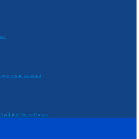
ки,
едические коврики
And
Little Doctor
Omron