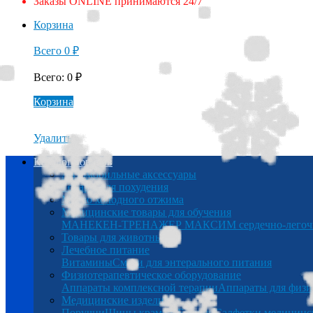
Заказы ONLINE принимаются 24/7
Корзина
Всего
0
₽
Всего
:
0
₽
Корзина
Удалить
Каталог товаров
Автомобильные аксессуары
Товары для похудения
Масло холодного отжима
Медицинские товары для обучения
МАНЕКЕН-ТРЕНАЖЕР МАКСИМ сердечно-легочна
Товары для животных
Лечебное питание
Витамины
Смеси для энтерального питания
Физиотерапевтическое оборудование
Аппараты комплексной терапии
Аппараты для физи
Медицинские изделия
Поручни
Шины крамера
Беруши
Салфетки медицинс