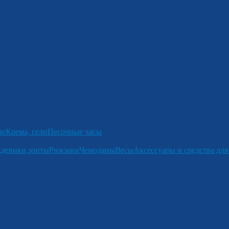
ые
Крема, гели
Песочные часы
девики,зонты
Рюкзаки
Чемоданы
Весы
Аксессуары и средства для