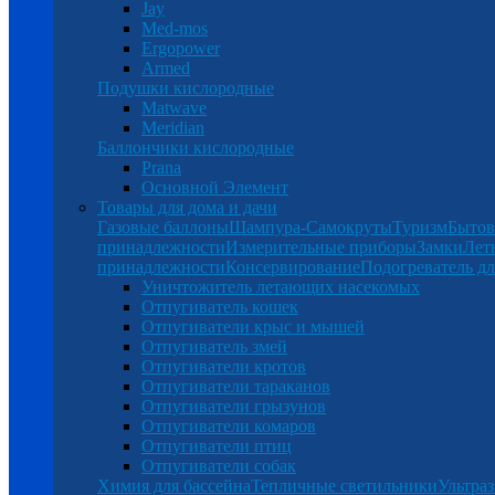
Jay
Med-mos
Ergopower
Armed
Подушки кислородные
Matwave
Meridian
Баллончики кислородные
Prana
Основной Элемент
Товары для дома и дачи
Газовые баллоны
Шампура-Самокруты
Туризм
Бытов
принадлежности
Измерительные приборы
Замки
Лет
принадлежности
Консервирование
Подогреватель дл
Уничтожитель летающих насекомых
Отпугиватель кошек
Отпугиватели крыс и мышей
Отпугиватель змей
Отпугиватели кротов
Отпугиватели тараканов
Отпугиватели грызунов
Отпугиватели комаров
Отпугиватели птиц
Отпугиватели собак
Химия для бассейна
Тепличные светильники
Ультраз