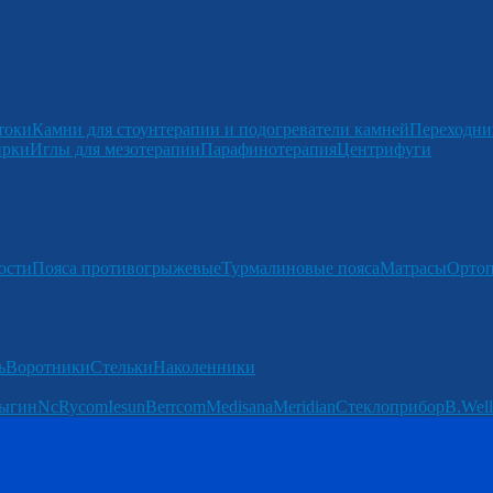
токи
Камни для стоунтерапии и подогреватели камней
Переходни
ирки
Иглы для мезотерапии
Парафинотерапия
Центрифуги
ости
Пояса противогрыжевые
Турмалиновые пояса
Матрасы
Ортоп
ь
Воротники
Стельки
Наколенники
ыгин
Nc
Rycom
Iesun
Berrcom
Medisana
Meridian
Стеклоприбор
B.Well