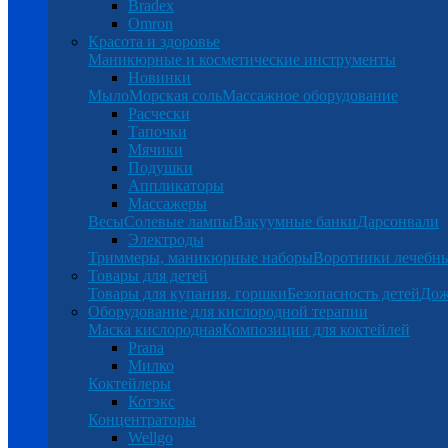
Bradex
Omron
Красота и здоровье
Маникюрные и косметические инструменты
Новинки
Мыло
Морская соль
Массажное оборудование
Расчески
Тапочки
Мячики
Подушки
Аппликаторы
Массажеры
Весы
Солевые лампы
Вакуумные банки
Дарсонвали
Электроды
Триммеры, маникюрные наборы
Воротники лечебн
Товары для детей
Товары для купания, горшки
Безопасность детей
Дож
Оборудование для кислородной терапии
Маска кислородная
Композиции для коктейлей
Prana
Милко
Коктейлеры
Котэкс
Концентраторы
Wellgo