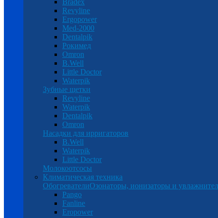
Bradex
Revyline
Ergopower
Med-2000
Dentalpik
Рокимед
Omron
B.Well
Little Doctor
Waterpik
Зубные щетки
Revyline
Waterpik
Dentalpik
Omron
Насадки для ирригаторов
B.Well
Waterpik
Little Doctor
Молокоотсосы
Климатическая техника
Обогреватели
Озонаторы, ионизаторы и увлажнител
Pango
Fanline
Eropower