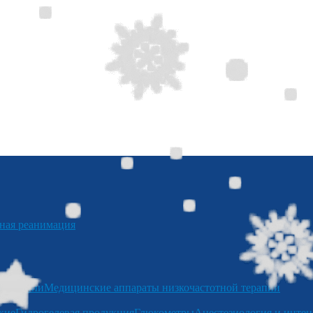
я реанимация
отерапии
Медицинские аппараты низкочастотной терапии
кие
Гидрогелевая продукция
Глюкометры
Анестезиология и интен