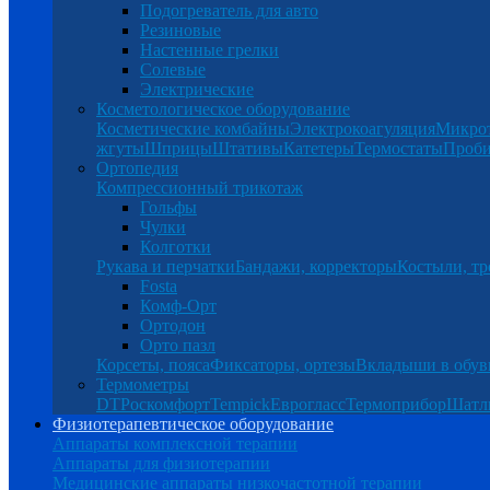
Подогреватель для авто
Резиновые
Настенные грелки
Солевые
Электрические
Косметологическое оборудование
Косметические комбайны
Электрокоагуляция
Микро
жгуты
Шприцы
Штативы
Катетеры
Термостаты
Проб
Ортопедия
Компрессионный трикотаж
Гольфы
Чулки
Колготки
Рукава и перчатки
Бандажи, корректоры
Костыли, тр
Fosta
Комф-Орт
Ортодон
Орто пазл
Корсеты, пояса
Фиксаторы, ортезы
Вкладыши в обув
Термометры
DT
Роскомфорт
Tempick
Еврогласс
Термоприбор
Шатл
Физиотерапевтическое оборудование
Аппараты комплексной терапии
Аппараты для физиотерапии
Медицинские аппараты низкочастотной терапии