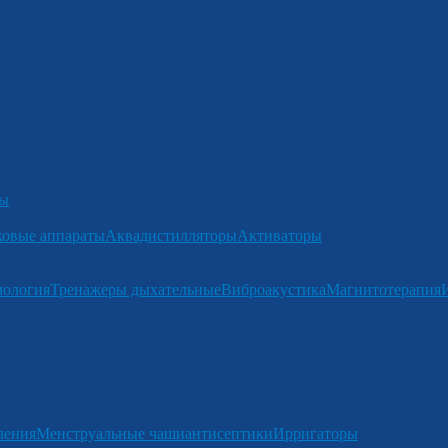
ры
ковые аппараты
Аквадистилляторы
Активаторы
мология
Тренажеры дыхательные
Виброакустика
Магнитотерапия
ления
Менструальные чаши
антисептики
Ирригаторы