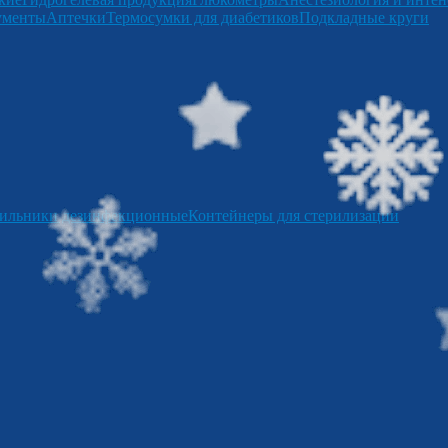
ументы
Аптечки
Термосумки для диабетиков
Подкладные круги
ильники дезинфекционные
Контейнеры для стерилизации