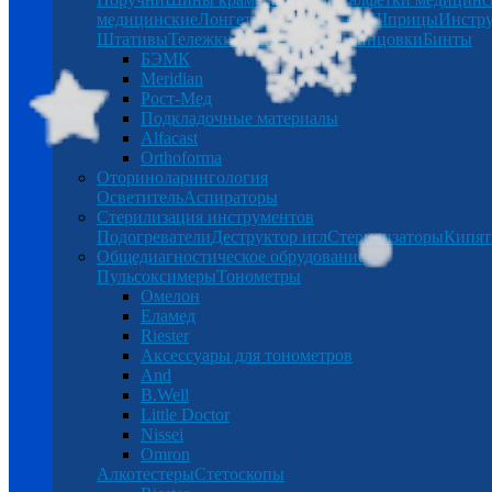
медицинские
Лонгеты
Халаты
Бинты
Шприцы
Инстр
Штативы
Тележки
Таблетницы
Спринцовки
Бинты
БЭМК
Meridian
Рост-Мед
Подкладочные материалы
Alfacast
Orthoforma
Оториноларингология
Осветитель
Аспираторы
Стерилизация инструментов
Подогреватели
Деструктор игл
Стерилизаторы
Кипят
Общедиагностическое обрудование
Пульсоксимеры
Тонометры
Омелон
Еламед
Riester
Аксессуары для тонометров
And
B.Well
Little Doctor
Nissei
Omron
Алкотестеры
Стетоскопы