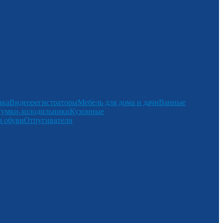
нка
Видеорегистраторы
Мебель для дома и дачи
Ванные
сумки-холодильники
Кухонные
 обуви
Отпугиватели