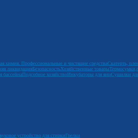
ая химия. Профессиональные и чистящие средства
Скатерть, пле
няя ликвидация
Безопасность
Хозяйственные товары
Термосумки,
я бассейна
Подсобное хозяйство
Инкубаторы для яиц
Сушилки для
вуковое устройство для стирки
Грелки