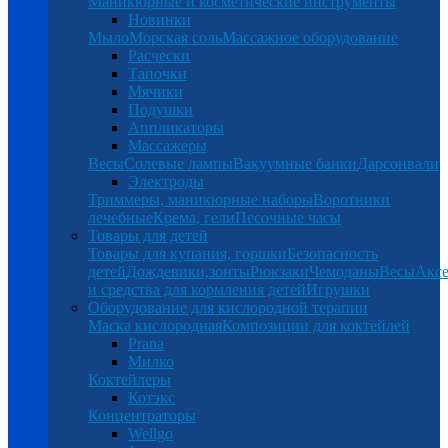
Маникюрные и косметические инструменты
Новинки
Мыло
Морская соль
Массажное оборудование
Расчески
Тапочки
Мячики
Подушки
Аппликаторы
Массажеры
Весы
Солевые лампы
Вакуумные банки
Дарсонвали
Электроды
Триммеры, маникюрные наборы
Воротники
лечебные
Крема, гели
Песочные часы
Товары для детей
Товары для купания, горшки
Безопасность
детей
Дождевики,зонты
Рюкзаки
Чемоданы
Весы
Аксе
и средства для кормления детей
Игрушки
Оборудование для кислородной терапии
Маска кислородная
Композиции для коктейлей
Prana
Милко
Коктейлеры
Котэкс
Концентраторы
Wellgo