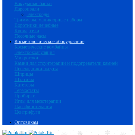
Вакуумные банки
Дарсонвали
Электроды
Триммеры, маникюрные наборы
Воротники лечебные
Крема, гели
Песочные часы
Косметологическое оборудование
Косметические комбайны
Электрокоагуляция
Микротоки
Камни для стоунтерапии и подогреватели камней
Переходники, жгуты
Шприцы
Штативы
Катетеры
Термостаты
Пробирки
Иглы для мезотерапии
Парафинотерапия
Центрифуги
Оптовикам