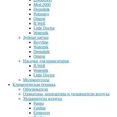
Med-2000
Dentalpik
Рокимед
Omron
B.Well
Little Doctor
Waterpik
Зубные щетки
Revyline
Waterpik
Dentalpik
Omron
Насадки для ирригаторов
B.Well
Waterpik
Little Doctor
Молокоотсосы
Климатическая техника
Обогреватели
Озонаторы, ионизаторы и увлажнители воздуха
Увлажнители воздуха
Pango
Fanline
Eropower