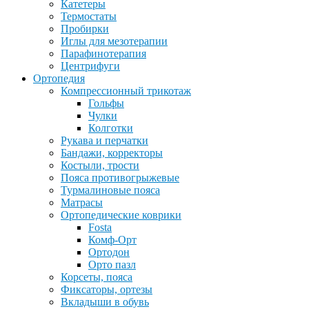
Катетеры
Термостаты
Пробирки
Иглы для мезотерапии
Парафинотерапия
Центрифуги
Ортопедия
Компрессионный трикотаж
Гольфы
Чулки
Колготки
Рукава и перчатки
Бандажи, корректоры
Костыли, трости
Пояса противогрыжевые
Турмалиновые пояса
Матрасы
Ортопедические коврики
Fosta
Комф-Орт
Ортодон
Орто пазл
Корсеты, пояса
Фиксаторы, ортезы
Вкладыши в обувь