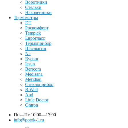
Воротники
Стельки
Наколенники
Термометры
DT
Роскомфорт
Tempick
Еврогласс
Термоприбор
Шатлыгин
Nc
Rycom
Iesun
Berrcom
Medisana
Meridian
Стеклоприбор
B.Well
And
Little Doctor
Omron
Пн—Пт
10:00—17:00
info@potok-1.ru