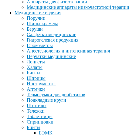
Аппараты для физиотерапии
Медицинские аппараты низкочастотной терапии
Медицинские изделия
Поручни
Шины крамера
Беруши
Салфетки медицинские
Гидрогелевая продукция
Глюкометры
Анестезиология и интенсивная терапия
Перчатки медицинские
Лонгеты
Халаты
Бинты
Шприцы
Инструменты
Аптечки
Термосумки для диабетиков
Подкладные круги
Штативы
Тележки
Таблетницы
Спринцовки
Бинты
БЭМК