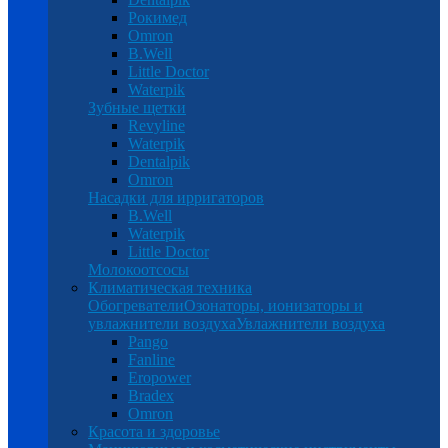
Рокимед
Omron
B.Well
Little Doctor
Waterpik
Зубные щетки
Revyline
Waterpik
Dentalpik
Omron
Насадки для ирригаторов
B.Well
Waterpik
Little Doctor
Молокоотсосы
Климатическая техника
Обогреватели
Озонаторы, ионизаторы и
увлажнители воздуха
Увлажнители воздуха
Pango
Fanline
Eropower
Bradex
Omron
Красота и здоровье