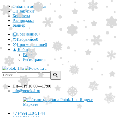
Оплата и доставка
СП закупки
Контакты
Распродажа
Баннер
Сравнение
0
Избранное
0
Просмотренное
0
Кабинет
Вход
Регистрация
Пн—Пт
10:00—17:00
info@potok-1.ru
+7 (499) 110-51-44