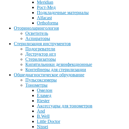
Meridian
Рост-Мед
Подкладочные материалы
Alfacast
Orthoforma
Оториноларингология
Осветитель
Аспираторы
Стерилизация инструментов
Подогреватели
Деструктор игл
Стерилизаторы
Кипятильники дезинфекционные
Контейнеры для стерилизации
Общедиагностическое обрудование
Пульсоксимеры
Тонометры
Омелон
Еламед
Riester
Аксессуары для тонометров
And
B.Well
Little Doctor
Nissei