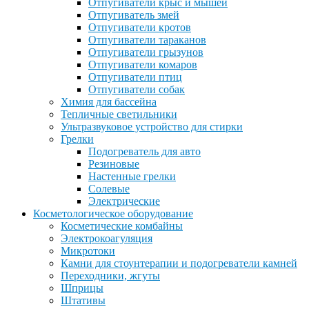
Отпугиватели крыс и мышей
Отпугиватель змей
Отпугиватели кротов
Отпугиватели тараканов
Отпугиватели грызунов
Отпугиватели комаров
Отпугиватели птиц
Отпугиватели собак
Химия для бассейна
Тепличные светильники
Ультразвуковое устройство для стирки
Грелки
Подогреватель для авто
Резиновые
Настенные грелки
Солевые
Электрические
Косметологическое оборудование
Косметические комбайны
Электрокоагуляция
Микротоки
Камни для стоунтерапии и подогреватели камней
Переходники, жгуты
Шприцы
Штативы