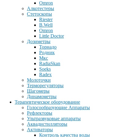
Omron
Алкотестеры
Стетоскопы
Riester
B.Well
Omron
Little Doctor
Дозиметры
Торнадо
Родник
Мкс
RadiaSkan
Soeks
Radex
Молоточки
Терморегуляторы
Шагомеры
Динамометры
Терапевтическое оборудование
Голосообразующие Аппараты
Рефлекторы
Ультразвуковые аппараты
Аквадистилляторы
Активаторы
Контроль качества воды