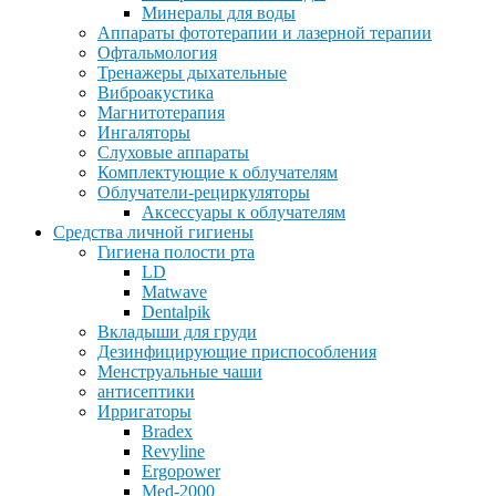
Минералы для воды
Аппараты фототерапии и лазерной терапии
Офтальмология
Тренажеры дыхательные
Виброакустика
Магнитотерапия
Ингаляторы
Слуховые аппараты
Комплектующие к облучателям
Облучатели-рециркуляторы
Аксессуары к облучателям
Средства личной гигиены
Гигиена полости рта
LD
Matwave
Dentalpik
Вкладыши для груди
Дезинфицирующие приспособления
Менструальные чаши
антисептики
Ирригаторы
Bradex
Revyline
Ergopower
Med-2000