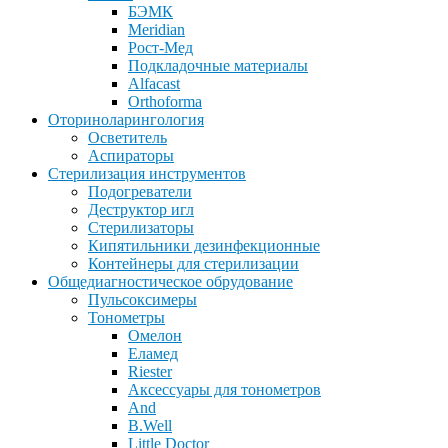
БЭМК
Meridian
Рост-Мед
Подкладочные материалы
Alfacast
Orthoforma
Оториноларингология
Осветитель
Аспираторы
Стерилизация инструментов
Подогреватели
Деструктор игл
Стерилизаторы
Кипятильники дезинфекционные
Контейнеры для стерилизации
Общедиагностическое обрудование
Пульсоксимеры
Тонометры
Омелон
Еламед
Riester
Аксессуары для тонометров
And
B.Well
Little Doctor