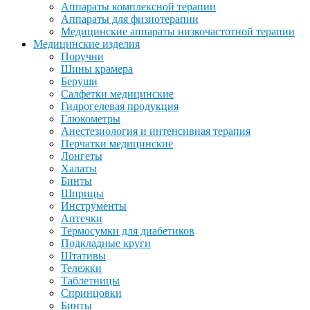
Аппараты комплексной терапии
Аппараты для физиотерапии
Медицинские аппараты низкочастотной терапии
Медицинские изделия
Поручни
Шины крамера
Беруши
Салфетки медицинские
Гидрогелевая продукция
Глюкометры
Анестезиология и интенсивная терапия
Перчатки медицинские
Лонгеты
Халаты
Бинты
Шприцы
Инструменты
Аптечки
Термосумки для диабетиков
Подкладные круги
Штативы
Тележки
Таблетницы
Спринцовки
Бинты