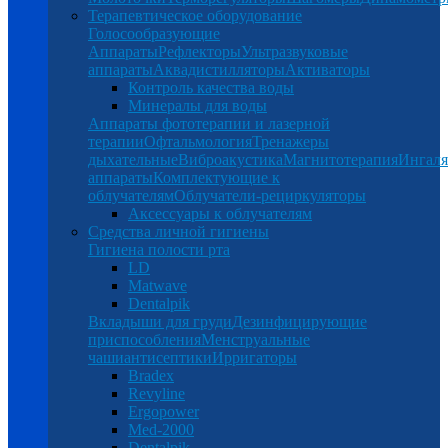
Терапевтическое оборудование
Голосообразующие
Аппараты
Рефлекторы
Ультразвуковые
аппараты
Аквадистилляторы
Активаторы
Контроль качества воды
Минералы для воды
Аппараты фототерапии и лазерной
терапии
Офтальмология
Тренажеры
дыхательные
Виброакустика
Магнитотерапия
Ингал
аппараты
Комплектующие к
облучателям
Облучатели-рециркуляторы
Аксессуары к облучателям
Средства личной гигиены
Гигиена полости рта
LD
Matwave
Dentalpik
Вкладыши для груди
Дезинфицирующие
приспособления
Менструальные
чаши
антисептики
Ирригаторы
Bradex
Revyline
Ergopower
Med-2000
Dentalpik