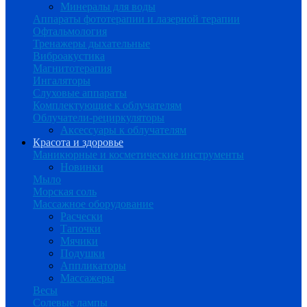
Минералы для воды
Аппараты фототерапии и лазерной терапии
Офтальмология
Тренажеры дыхательные
Виброакустика
Магнитотерапия
Ингаляторы
Слуховые аппараты
Комплектующие к облучателям
Облучатели-рециркуляторы
Аксессуары к облучателям
Красота и здоровье
Маникюрные и косметические инструменты
Новинки
Мыло
Морская соль
Массажное оборудование
Расчески
Тапочки
Мячики
Подушки
Аппликаторы
Массажеры
Весы
Солевые лампы