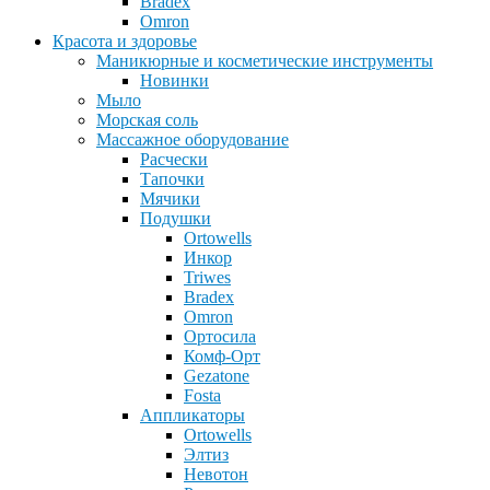
Bradex
Omron
Красота и здоровье
Маникюрные и косметические инструменты
Новинки
Мыло
Морская соль
Массажное оборудование
Расчески
Тапочки
Мячики
Подушки
Ortowells
Инкор
Triwes
Bradex
Omron
Ортосила
Комф-Орт
Gezatone
Fosta
Аппликаторы
Ortowells
Элтиз
Невотон