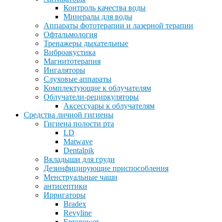
Контроль качества воды
Минералы для воды
Аппараты фототерапии и лазерной терапии
Офтальмология
Тренажеры дыхательные
Виброакустика
Магнитотерапия
Ингаляторы
Слуховые аппараты
Комплектующие к облучателям
Облучатели-рециркуляторы
Аксессуары к облучателям
Средства личной гигиены
Гигиена полости рта
LD
Matwave
Dentalpik
Вкладыши для груди
Дезинфицирующие приспособления
Менструальные чаши
антисептики
Ирригаторы
Bradex
Revyline
Ergopower