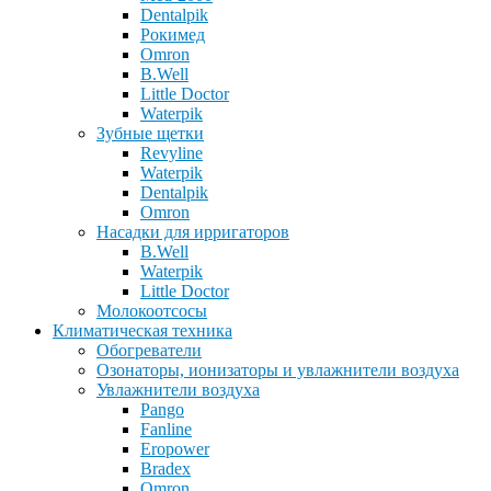
Dentalpik
Рокимед
Omron
B.Well
Little Doctor
Waterpik
Зубные щетки
Revyline
Waterpik
Dentalpik
Omron
Насадки для ирригаторов
B.Well
Waterpik
Little Doctor
Молокоотсосы
Климатическая техника
Обогреватели
Озонаторы, ионизаторы и увлажнители воздуха
Увлажнители воздуха
Pango
Fanline
Eropower
Bradex
Omron