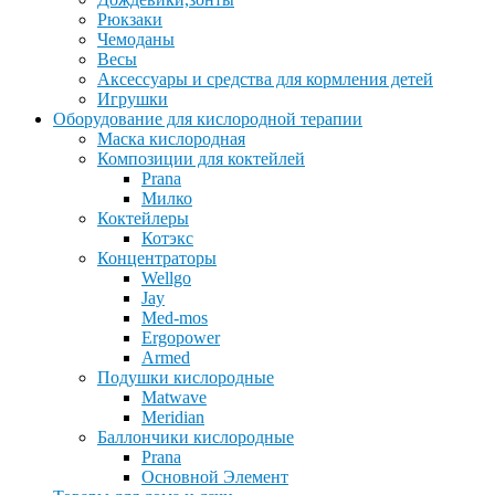
Рюкзаки
Чемоданы
Весы
Аксессуары и средства для кормления детей
Игрушки
Оборудование для кислородной терапии
Маска кислородная
Композиции для коктейлей
Prana
Милко
Коктейлеры
Котэкс
Концентраторы
Wellgo
Jay
Med-mos
Ergopower
Armed
Подушки кислородные
Matwave
Meridian
Баллончики кислородные
Prana
Основной Элемент