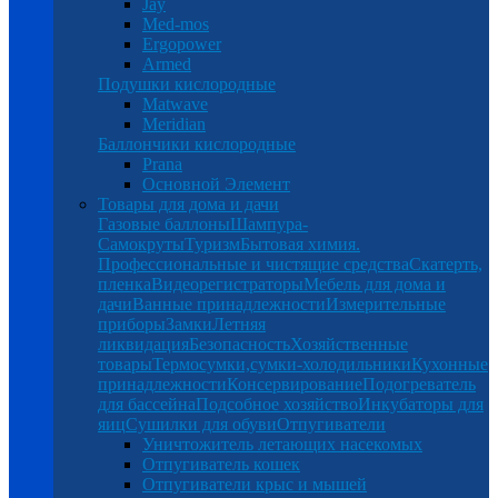
Jay
Med-mos
Ergopower
Armed
Подушки кислородные
Matwave
Meridian
Баллончики кислородные
Prana
Основной Элемент
Товары для дома и дачи
Газовые баллоны
Шампура-
Самокруты
Туризм
Бытовая химия.
Профессиональные и чистящие средства
Скатерть,
пленка
Видеорегистраторы
Мебель для дома и
дачи
Ванные принадлежности
Измерительные
приборы
Замки
Летняя
ликвидация
Безопасность
Хозяйственные
товары
Термосумки,сумки-холодильники
Кухонные
принадлежности
Консервирование
Подогреватель
для бассейна
Подсобное хозяйство
Инкубаторы для
яиц
Сушилки для обуви
Отпугиватели
Уничтожитель летающих насекомых
Отпугиватель кошек
Отпугиватели крыс и мышей