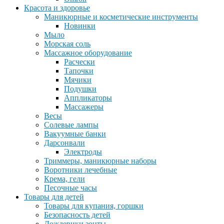
Красота и здоровье
Маникюрные и косметические инструменты
Новинки
Мыло
Морская соль
Массажное оборудование
Расчески
Тапочки
Мячики
Подушки
Аппликаторы
Массажеры
Весы
Солевые лампы
Вакуумные банки
Дарсонвали
Электроды
Триммеры, маникюрные наборы
Воротники лечебные
Крема, гели
Песочные часы
Товары для детей
Товары для купания, горшки
Безопасность детей
Дождевики,зонты