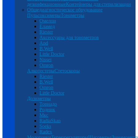
дезинфекционные
Контейнеры для стерилизации
Общедиагностическое обрудование
Пульсоксимеры
Тонометры
Омелон
Еламед
Riester
Аксессуары для тонометров
And
B.Well
Little Doctor
Nissei
Omron
Алкотестеры
Стетоскопы
Riester
B.Well
Omron
Little Doctor
Дозиметры
Торнадо
Родник
Мкс
RadiaSkan
Soeks
Radex
Молоточки
Терморегуляторы
Шагомеры
Динамомет