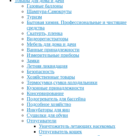
Товары для дома и дачи
Газовые баллоны
Шампура-Самокруты
Туризм
Бытовая химия. Профессиональные и чистящие
средства
Скатерть, пленка
Видеорегистраторы
Мебель для дома и дачи
Ванные принадлежности
Измерительные приборы
Замки
Летняя ликвидация
Безопасность
Хозяйственные товары
Термосумки,сумки-холодильники
Кухонные принадлежности
Консервирование
Подогреватель для бассейна
Подсобное хозяйство
Инкубаторы для яиц
Сушилки для обуви
Отпугиватели
Уничтожитель летающих насекомых
Отпугиватель кошек