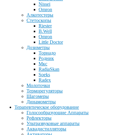
Nissei
Omron
Алкотестеры
Стетоскопы
Riester
B.Well
Omron
Little Doctor
Дозиметры
Торнадо
Родник
Мкс
RadiaSkan
Soeks
Radex
Молоточки
Терморегуляторы
Шагомеры
Динамометры
Терапевтическое оборудование
Голосообразующие Аппараты
Рефлекторы
Ультразвуковые аппараты
Аквадистилляторы
Активаторы