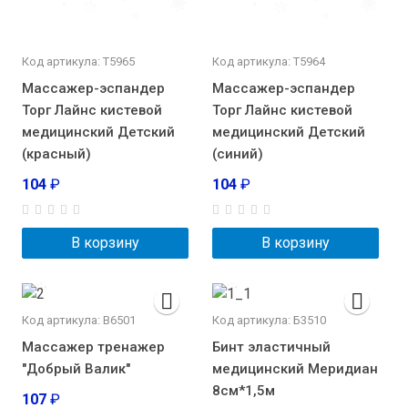
Код артикула: Т5965
Код артикула: Т5964
Массажер-эспандер
Массажер-эспандер
Торг Лайнс кистевой
Торг Лайнс кистевой
медицинский Детский
медицинский Детский
(красный)
(синий)
104
₽
104
₽
В корзину
В корзину
Код артикула: В6501
Код артикула: Б3510
Массажер тренажер
Бинт эластичный
"Добрый Валик"
медицинский Меридиан
8см*1,5м
107
₽