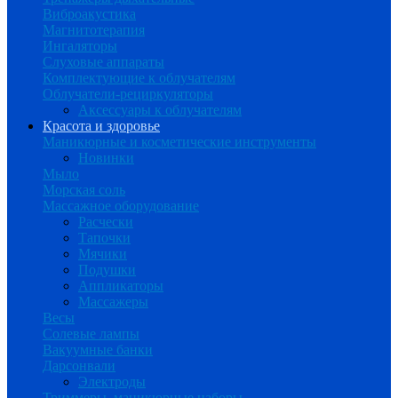
Виброакустика
Магнитотерапия
Ингаляторы
Слуховые аппараты
Комплектующие к облучателям
Облучатели-рециркуляторы
Аксессуары к облучателям
Красота и здоровье
Маникюрные и косметические инструменты
Новинки
Мыло
Морская соль
Массажное оборудование
Расчески
Тапочки
Мячики
Подушки
Аппликаторы
Массажеры
Весы
Солевые лампы
Вакуумные банки
Дарсонвали
Электроды
Триммеры, маникюрные наборы