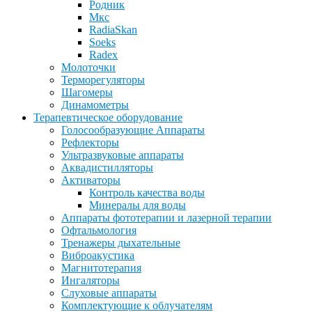
Родник
Мкс
RadiaSkan
Soeks
Radex
Молоточки
Терморегуляторы
Шагомеры
Динамометры
Терапевтическое оборудование
Голосообразующие Аппараты
Рефлекторы
Ультразвуковые аппараты
Аквадистилляторы
Активаторы
Контроль качества воды
Минералы для воды
Аппараты фототерапии и лазерной терапии
Офтальмология
Тренажеры дыхательные
Виброакустика
Магнитотерапия
Ингаляторы
Слуховые аппараты
Комплектующие к облучателям