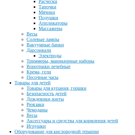
Расчески
Тапочки
Мячики
Подушки
Аппликаторы
Массажеры
Весы
Солевые лампы
Вакуумные банки
Дарсонвали
Электроды
Триммеры, маникюрные наборы
Воротники лечебные
Крема, гели
Песочные часы
Товары для детей
Товары для купания, горшки
Безопасность детей
Дождевики,зонты
Рюкзаки
Чемоданы
Весы
Аксессуары и средства для кормления детей
Игрушки
Оборудование для кислородной терапии