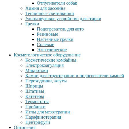
Отпугиватели собак
Химия для бассейна
Тепличные светильники
Ультразвуковое устройство для стирки
Грелки
Подогреватель для авто
Резиновые
Настенные грелки
Солевые
Электрические
Косметологическое оборудование
Косметические комбайны
Электрокоагуляция
Микротоки
Камни для стоунтерапии и подогреватели камней
Переходники, жгуты
Шприцы
Штативы
Катетеры
Термостаты
Пробирки
Иглы для мезотерапии
Парафинотерапия
Центрифуги
Ортопедия