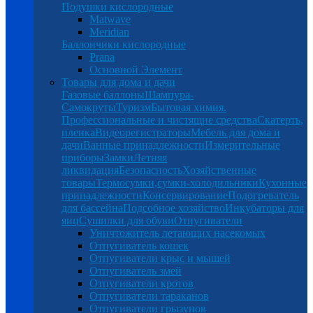
Подушки кислородные
Matwave
Meridian
Баллончики кислородные
Prana
Основной Элемент
Товары для дома и дачи
Газовые баллоны
Шампура-
Самокруты
Туризм
Бытовая химия.
Профессиональные и чистящие средства
Скатерть,
пленка
Видеорегистраторы
Мебель для дома и
дачи
Ванные принадлежности
Измерительные
приборы
Замки
Летняя
ликвидация
Безопасность
Хозяйственные
товары
Термосумки,сумки-холодильники
Кухонные
принадлежности
Консервирование
Подогреватель
для бассейна
Подсобное хозяйство
Инкубаторы для
яиц
Сушилки для обуви
Отпугиватели
Уничтожитель летающих насекомых
Отпугиватель кошек
Отпугиватели крыс и мышей
Отпугиватель змей
Отпугиватели кротов
Отпугиватели тараканов
Отпугиватели грызунов