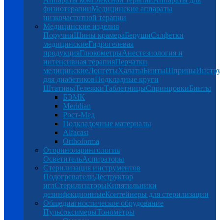
физиотерапии
Медицинские аппараты
низкочастотной терапии
Медицинские изделия
Поручни
Шины крамера
Беруши
Салфетки
медицинские
Гидрогелевая
продукция
Глюкометры
Анестезиология и
интенсивная терапия
Перчатки
медицинские
Лонгеты
Халаты
Бинты
Шприцы
Инстр
для диабетиков
Подкладные круги
Штативы
Тележки
Таблетницы
Спринцовки
Бинты
БЭМК
Meridian
Рост-Мед
Подкладочные материалы
Alfacast
Orthoforma
Оториноларингология
Осветитель
Аспираторы
Стерилизация инструментов
Подогреватели
Деструктор
игл
Стерилизаторы
Кипятильники
дезинфекционные
Контейнеры для стерилизации
Общедиагностическое обрудование
Пульсоксимеры
Тонометры