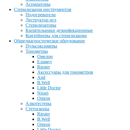
Аспираторы
Стерилизация инструментов
Подогреватели
Деструктор игл
Стерилизаторы
Кипятильники дезинфекционные
Контейнеры для стерилизации
Общедиагностическое обрудование
Пульсоксимеры
Тонометры
Омелон
Еламед
Riester
Аксессуары для тонометров
And
B.Well
Little Doctor
Nissei
Omron
Алкотестеры
Стетоскопы
Riester
B.Well
Omron
Little Doctor