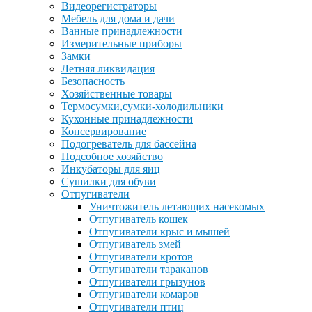
Видеорегистраторы
Мебель для дома и дачи
Ванные принадлежности
Измерительные приборы
Замки
Летняя ликвидация
Безопасность
Хозяйственные товары
Термосумки,сумки-холодильники
Кухонные принадлежности
Консервирование
Подогреватель для бассейна
Подсобное хозяйство
Инкубаторы для яиц
Сушилки для обуви
Отпугиватели
Уничтожитель летающих насекомых
Отпугиватель кошек
Отпугиватели крыс и мышей
Отпугиватель змей
Отпугиватели кротов
Отпугиватели тараканов
Отпугиватели грызунов
Отпугиватели комаров
Отпугиватели птиц