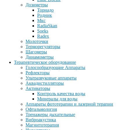
Дозиметры
Торнадо
Родник
Мкс
RadiaSkan
Soeks
Radex
Молоточки
Терморегуляторы
Шагомеры
Динамометры
Терапевтическое оборудование
Голосообразующие Аппараты
Рефлекторы
Ультразвуковые аппараты
Аквадистилляторы
Активаторы
Контроль качества воды
Минералы для воды
Аппараты фототерапии и лазерной терапии
Офтальмология
Тренажеры дыхательные
Виброакустика
Магнитотерапия