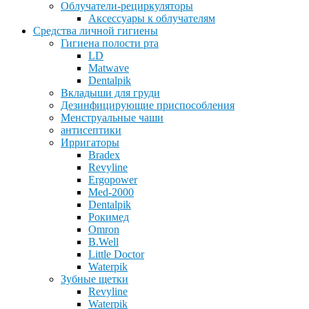
Облучатели-рециркуляторы
Аксессуары к облучателям
Средства личной гигиены
Гигиена полости рта
LD
Matwave
Dentalpik
Вкладыши для груди
Дезинфицирующие приспособления
Менструальные чаши
антисептики
Ирригаторы
Bradex
Revyline
Ergopower
Med-2000
Dentalpik
Рокимед
Omron
B.Well
Little Doctor
Waterpik
Зубные щетки
Revyline
Waterpik