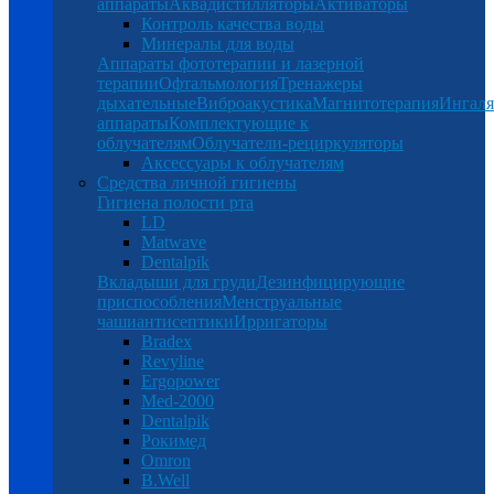
аппараты
Аквадистилляторы
Активаторы
Контроль качества воды
Минералы для воды
Аппараты фототерапии и лазерной
терапии
Офтальмология
Тренажеры
дыхательные
Виброакустика
Магнитотерапия
Ингал
аппараты
Комплектующие к
облучателям
Облучатели-рециркуляторы
Аксессуары к облучателям
Средства личной гигиены
Гигиена полости рта
LD
Matwave
Dentalpik
Вкладыши для груди
Дезинфицирующие
приспособления
Менструальные
чаши
антисептики
Ирригаторы
Bradex
Revyline
Ergopower
Med-2000
Dentalpik
Рокимед
Omron
B.Well