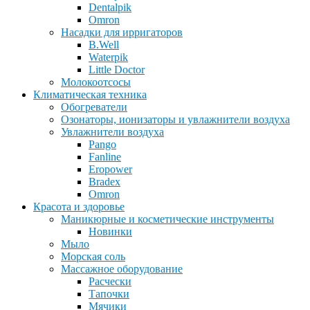
Dentalpik
Omron
Насадки для ирригаторов
B.Well
Waterpik
Little Doctor
Молокоотсосы
Климатическая техника
Обогреватели
Озонаторы, ионизаторы и увлажнители воздуха
Увлажнители воздуха
Pango
Fanline
Eropower
Bradex
Omron
Красота и здоровье
Маникюрные и косметические инструменты
Новинки
Мыло
Морская соль
Массажное оборудование
Расчески
Тапочки
Мячики