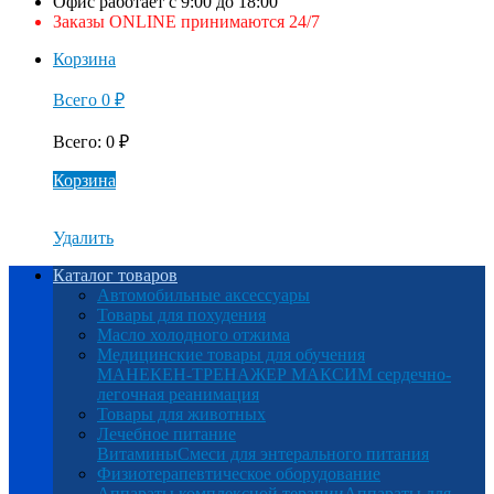
Офис работает с 9:00 до 18:00
Заказы ONLINE принимаются 24/7
Корзина
Всего
0
₽
Всего
:
0
₽
Корзина
Удалить
Каталог товаров
Автомобильные аксессуары
Товары для похудения
Масло холодного отжима
Медицинские товары для обучения
МАНЕКЕН-ТРЕНАЖЕР МАКСИМ сердечно-
легочная реанимация
Товары для животных
Лечебное питание
Витамины
Смеси для энтерального питания
Физиотерапевтическое оборудование
Аппараты комплексной терапии
Аппараты для