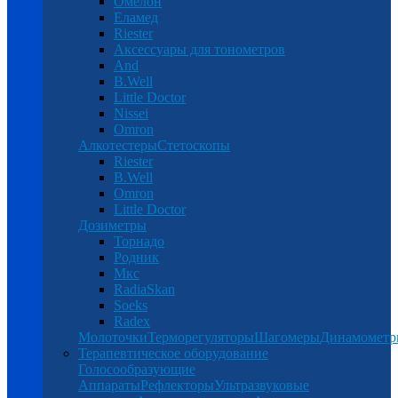
Омелон
Еламед
Riester
Аксессуары для тонометров
And
B.Well
Little Doctor
Nissei
Omron
Алкотестеры
Стетоскопы
Riester
B.Well
Omron
Little Doctor
Дозиметры
Торнадо
Родник
Мкс
RadiaSkan
Soeks
Radex
Молоточки
Терморегуляторы
Шагомеры
Динамомет
Терапевтическое оборудование
Голосообразующие
Аппараты
Рефлекторы
Ультразвуковые