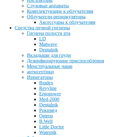
Ингаляторы
Слуховые аппараты
Комплектующие к облучателям
Облучатели-рециркуляторы
Аксессуары к облучателям
Средства личной гигиены
Гигиена полости рта
LD
Matwave
Dentalpik
Вкладыши для груди
Дезинфицирующие приспособления
Менструальные чаши
антисептики
Ирригаторы
Bradex
Revyline
Ergopower
Med-2000
Dentalpik
Рокимед
Omron
B.Well
Little Doctor
Waterpik