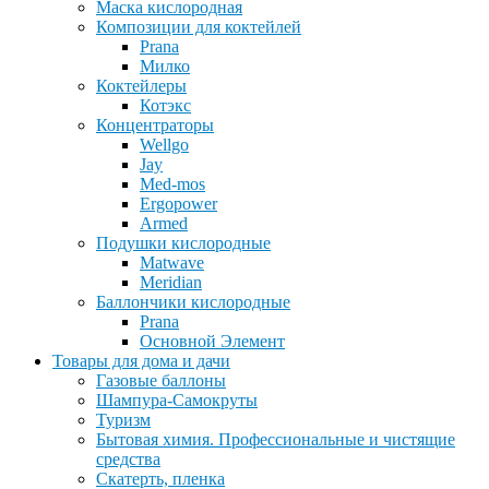
Маска кислородная
Композиции для коктейлей
Prana
Милко
Коктейлеры
Котэкс
Концентраторы
Wellgo
Jay
Med-mos
Ergopower
Armed
Подушки кислородные
Matwave
Meridian
Баллончики кислородные
Prana
Основной Элемент
Товары для дома и дачи
Газовые баллоны
Шампура-Самокруты
Туризм
Бытовая химия. Профессиональные и чистящие
средства
Скатерть, пленка