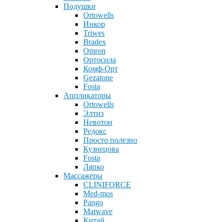
Подушки
Ortowells
Инкор
Triwes
Bradex
Omron
Ортосила
Комф-Орт
Gezatone
Fosta
Аппликаторы
Ortowells
Элтиз
Невотон
Редокс
Просто полезно
Кузнецова
Fosta
Ляпко
Массажеры
CLINIFORCE
Med-mos
Pango
Matwave
Китай