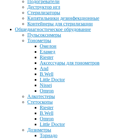
Подогреватели
Деструктор игл
Стерилизаторы
Кипятильники дезинфекционные
Контейнеры для стерилизации
Общедиагностическое обрудование
Пульсоксимеры
Тонометры
Омелон
Еламед
Riester
Аксессуары для тонометров
And
B.Well
Little Doctor
Nissei
Omron
Алкотестеры
Стетоскопы
Riester
B.Well
Omron
Little Doctor
Дозиметры
Торнадо