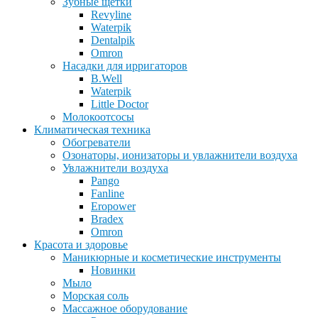
Зубные щетки
Revyline
Waterpik
Dentalpik
Omron
Насадки для ирригаторов
B.Well
Waterpik
Little Doctor
Молокоотсосы
Климатическая техника
Обогреватели
Озонаторы, ионизаторы и увлажнители воздуха
Увлажнители воздуха
Pango
Fanline
Eropower
Bradex
Omron
Красота и здоровье
Маникюрные и косметические инструменты
Новинки
Мыло
Морская соль
Массажное оборудование