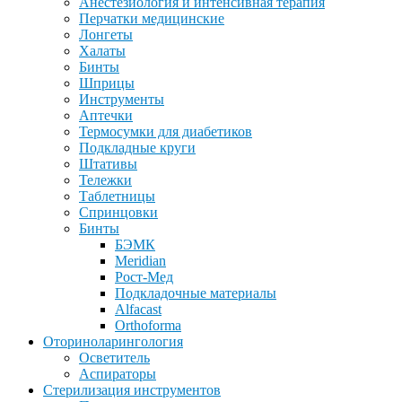
Анестезиология и интенсивная терапия
Перчатки медицинские
Лонгеты
Халаты
Бинты
Шприцы
Инструменты
Аптечки
Термосумки для диабетиков
Подкладные круги
Штативы
Тележки
Таблетницы
Спринцовки
Бинты
БЭМК
Meridian
Рост-Мед
Подкладочные материалы
Alfacast
Orthoforma
Оториноларингология
Осветитель
Аспираторы
Стерилизация инструментов