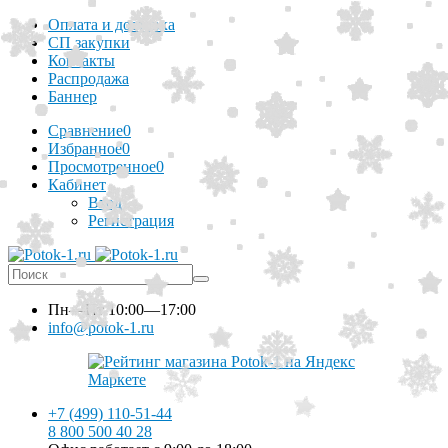
Оплата и доставка
СП закупки
Контакты
Распродажа
Баннер
Сравнение
0
Избранное
0
Просмотренное
0
Кабинет
Вход
Регистрация
Пн—Пт
10:00—17:00
info@potok-1.ru
+7 (499) 110-51-44
8 800 500 40 28