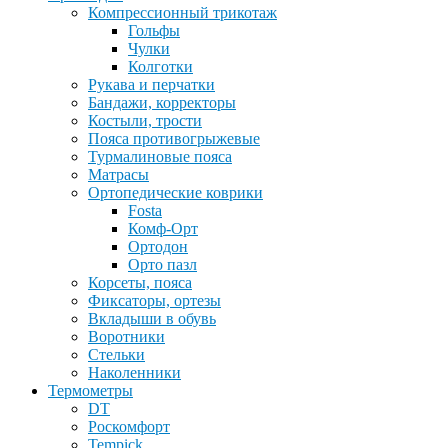
Компрессионный трикотаж
Гольфы
Чулки
Колготки
Рукава и перчатки
Бандажи, корректоры
Костыли, трости
Пояса противогрыжевые
Турмалиновые пояса
Матрасы
Ортопедические коврики
Fosta
Комф-Орт
Ортодон
Орто пазл
Корсеты, пояса
Фиксаторы, ортезы
Вкладыши в обувь
Воротники
Стельки
Наколенники
Термометры
DT
Роскомфорт
Tempick