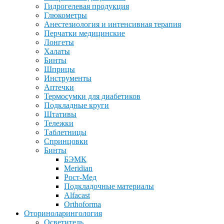
Гидрогелевая продукция
Глюкометры
Анестезиология и интенсивная терапия
Перчатки медицинские
Лонгеты
Халаты
Бинты
Шприцы
Инструменты
Аптечки
Термосумки для диабетиков
Подкладные круги
Штативы
Тележки
Таблетницы
Спринцовки
Бинты
БЭМК
Meridian
Рост-Мед
Подкладочные материалы
Alfacast
Orthoforma
Оториноларингология
Осветитель