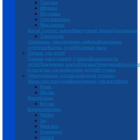
Тапочки
Мячики
Подушки
Аппликаторы
Массажеры
Весы
Солевые лампы
Вакуумные банки
Дарсонвали
Электроды
Триммеры, маникюрные наборы
Воротники
лечебные
Крема, гели
Песочные часы
Товары для детей
Товары для купания, горшки
Безопасность
детей
Дождевики,зонты
Рюкзаки
Чемоданы
Весы
Аксе
и средства для кормления детей
Игрушки
Оборудование для кислородной терапии
Маска кислородная
Композиции для коктейлей
Prana
Милко
Коктейлеры
Котэкс
Концентраторы
Wellgo
Jay
Med-mos
Ergopower
Armed