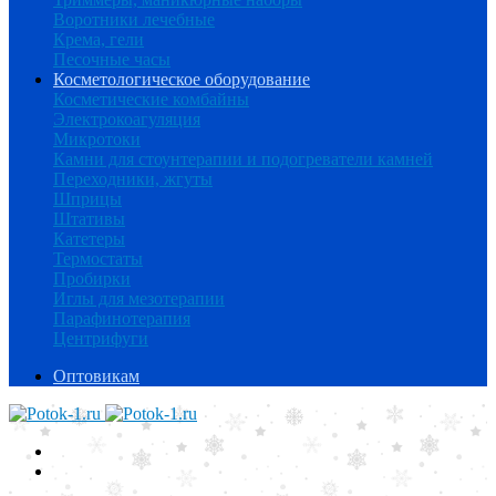
Воротники лечебные
Крема, гели
Песочные часы
Косметологическое оборудование
Косметические комбайны
Электрокоагуляция
Микротоки
Камни для стоунтерапии и подогреватели камней
Переходники, жгуты
Шприцы
Штативы
Катетеры
Термостаты
Пробирки
Иглы для мезотерапии
Парафинотерапия
Центрифуги
Оптовикам