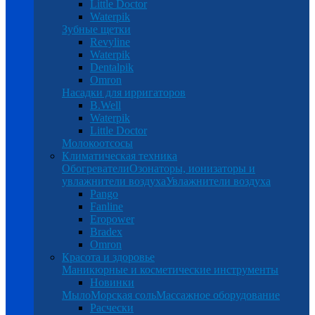
Little Doctor
Waterpik
Зубные щетки
Revyline
Waterpik
Dentalpik
Omron
Насадки для ирригаторов
B.Well
Waterpik
Little Doctor
Молокоотсосы
Климатическая техника
Обогреватели
Озонаторы, ионизаторы и
увлажнители воздуха
Увлажнители воздуха
Pango
Fanline
Eropower
Bradex
Omron
Красота и здоровье
Маникюрные и косметические инструменты
Новинки
Мыло
Морская соль
Массажное оборудование
Расчески