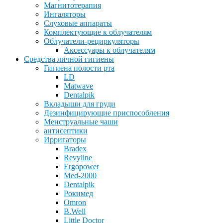
Магнитотерапия
Ингаляторы
Слуховые аппараты
Комплектующие к облучателям
Облучатели-рециркуляторы
Аксессуары к облучателям
Средства личной гигиены
Гигиена полости рта
LD
Matwave
Dentalpik
Вкладыши для груди
Дезинфицирующие приспособления
Менструальные чаши
антисептики
Ирригаторы
Bradex
Revyline
Ergopower
Med-2000
Dentalpik
Рокимед
Omron
B.Well
Little Doctor