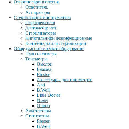
Оториноларингология
Осветитель
Аспираторы
Стерилизация инструментов
Подогреватели
Деструктор игл
Стерилизаторы
Кипятильники дезинфекционные
Контейнеры для стерилизации
Общедиагностическое обрудование
Пульсоксимеры
Тонометры
Омелон
Еламед
Riester
Аксессуары для тонометров
And
B.Well
Little Doctor
Nissei
Omron
Алкотестеры
Стетоскопы
Riester
B.Well