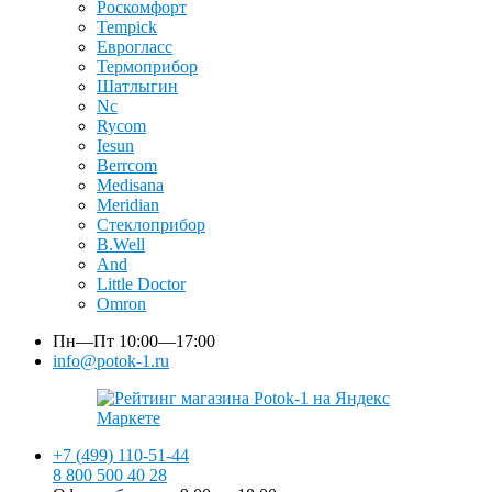
Роскомфорт
Tempick
Еврогласс
Термоприбор
Шатлыгин
Nc
Rycom
Iesun
Berrcom
Medisana
Meridian
Стеклоприбор
B.Well
And
Little Doctor
Omron
Пн—Пт
10:00—17:00
info@potok-1.ru
+7 (499) 110-51-44
8 800 500 40 28