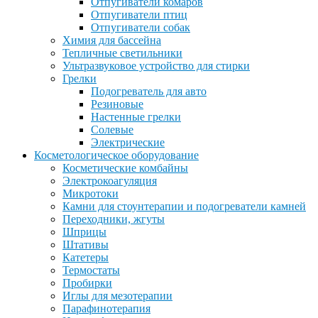
Отпугиватели комаров
Отпугиватели птиц
Отпугиватели собак
Химия для бассейна
Тепличные светильники
Ультразвуковое устройство для стирки
Грелки
Подогреватель для авто
Резиновые
Настенные грелки
Солевые
Электрические
Косметологическое оборудование
Косметические комбайны
Электрокоагуляция
Микротоки
Камни для стоунтерапии и подогреватели камней
Переходники, жгуты
Шприцы
Штативы
Катетеры
Термостаты
Пробирки
Иглы для мезотерапии
Парафинотерапия