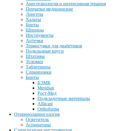
Анестезиология и интенсивная терапия
Перчатки медицинские
Лонгеты
Халаты
Бинты
Шприцы
Инструменты
Аптечки
Термосумки для диабетиков
Подкладные круги
Штативы
Тележки
Таблетницы
Спринцовки
Бинты
БЭМК
Meridian
Рост-Мед
Подкладочные материалы
Alfacast
Orthoforma
Оториноларингология
Осветитель
Аспираторы
Стерилизация инструментов