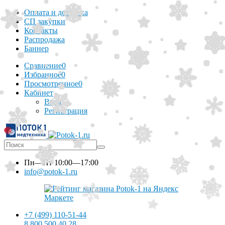
Оплата и доставка
СП закупки
Контакты
Распродажа
Баннер
Сравнение
0
Избранное
0
Просмотренное
0
Кабинет
Вход
Регистрация
Пн—Пт
10:00—17:00
info@potok-1.ru
+7 (499) 110-51-44
8 800 500 40 28