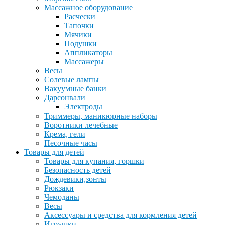
Массажное оборудование
Расчески
Тапочки
Мячики
Подушки
Аппликаторы
Массажеры
Весы
Солевые лампы
Вакуумные банки
Дарсонвали
Электроды
Триммеры, маникюрные наборы
Воротники лечебные
Крема, гели
Песочные часы
Товары для детей
Товары для купания, горшки
Безопасность детей
Дождевики,зонты
Рюкзаки
Чемоданы
Весы
Аксессуары и средства для кормления детей
Игрушки