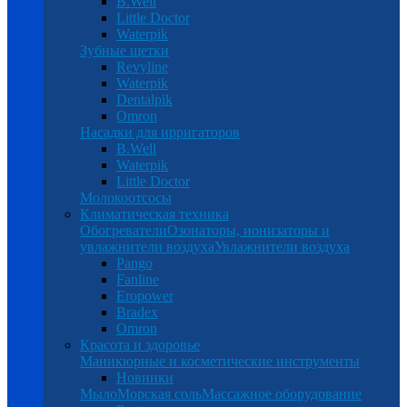
B.Well
Little Doctor
Waterpik
Зубные щетки
Revyline
Waterpik
Dentalpik
Omron
Насадки для ирригаторов
B.Well
Waterpik
Little Doctor
Молокоотсосы
Климатическая техника
Обогреватели
Озонаторы, ионизаторы и
увлажнители воздуха
Увлажнители воздуха
Pango
Fanline
Eropower
Bradex
Omron
Красота и здоровье
Маникюрные и косметические инструменты
Новинки
Мыло
Морская соль
Массажное оборудование