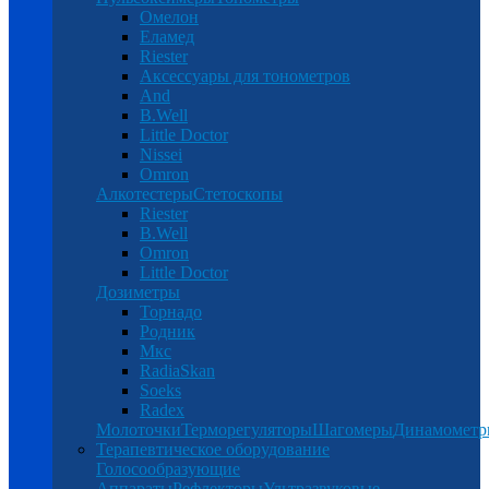
Омелон
Еламед
Riester
Аксессуары для тонометров
And
B.Well
Little Doctor
Nissei
Omron
Алкотестеры
Стетоскопы
Riester
B.Well
Omron
Little Doctor
Дозиметры
Торнадо
Родник
Мкс
RadiaSkan
Soeks
Radex
Молоточки
Терморегуляторы
Шагомеры
Динамомет
Терапевтическое оборудование
Голосообразующие
Аппараты
Рефлекторы
Ультразвуковые