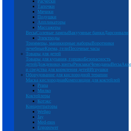
Расчески
Тапочки
Мячики
Подушки
Аппликаторы
Массажеры
Весы
Солевые лампы
Вакуумные банки
Дарсонвали
Электроды
Триммеры, маникюрные наборы
Воротники
лечебные
Крема, гели
Песочные часы
Товары для детей
Товары для купания, горшки
Безопасность
детей
Дождевики,зонты
Рюкзаки
Чемоданы
Весы
Аксе
и средства для кормления детей
Игрушки
Оборудование для кислородной терапии
Маска кислородная
Композиции для коктейлей
Prana
Милко
Коктейлеры
Котэкс
Концентраторы
Wellgo
Jay
Med-mos
Ergopower