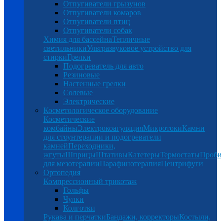
Отпугиватели грызунов
Отпугиватели комаров
Отпугиватели птиц
Отпугиватели собак
Химия для бассейна
Тепличные
светильники
Ультразвуковое устройство для
стирки
Грелки
Подогреватель для авто
Резиновые
Настенные грелки
Солевые
Электрические
Косметологическое оборудование
Косметические
комбайны
Электрокоагуляция
Микротоки
Камни
для стоунтерапии и подогреватели
камней
Переходники,
жгуты
Шприцы
Штативы
Катетеры
Термостаты
Проб
для мезотерапии
Парафинотерапия
Центрифуги
Ортопедия
Компрессионный трикотаж
Гольфы
Чулки
Колготки
Рукава и перчатки
Бандажи, корректоры
Костыли,