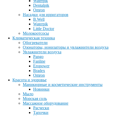
Waterpik
Dentalpik
Omron
Насадки для ирригаторов
B.Well
Waterpik
Little Doctor
Молокоотсосы
Климатическая техника
Обогреватели
Озонаторы, ионизаторы и увлажнители воздуха
Увлажнители воздуха
Pango
Fanline
Eropower
Bradex
Omron
Красота и здоровье
Маникюрные и косметические инструменты
Новинки
Мыло
Морская соль
Массажное оборудование
Расчески
Тапочки