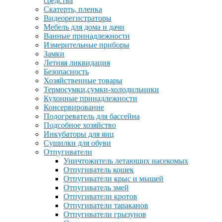
средства
Скатерть, пленка
Видеорегистраторы
Мебель для дома и дачи
Ванные принадлежности
Измерительные приборы
Замки
Летняя ликвидация
Безопасность
Хозяйственные товары
Термосумки,сумки-холодильники
Кухонные принадлежности
Консервирование
Подогреватель для бассейна
Подсобное хозяйство
Инкубаторы для яиц
Сушилки для обуви
Отпугиватели
Уничтожитель летающих насекомых
Отпугиватель кошек
Отпугиватели крыс и мышей
Отпугиватель змей
Отпугиватели кротов
Отпугиватели тараканов
Отпугиватели грызунов