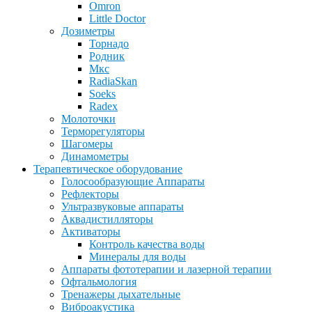
Omron
Little Doctor
Дозиметры
Торнадо
Родник
Мкс
RadiaSkan
Soeks
Radex
Молоточки
Терморегуляторы
Шагомеры
Динамометры
Терапевтическое оборудование
Голосообразующие Аппараты
Рефлекторы
Ультразвуковые аппараты
Аквадистилляторы
Активаторы
Контроль качества воды
Минералы для воды
Аппараты фототерапии и лазерной терапии
Офтальмология
Тренажеры дыхательные
Виброакустика