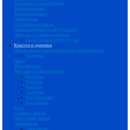
Тренажеры дыхательные
Виброакустика
Магнитотерапия
Ингаляторы
Слуховые аппараты
Комплектующие к облучателям
Облучатели-рециркуляторы
Аксессуары к облучателям
Красота и здоровье
Маникюрные и косметические инструменты
Новинки
Мыло
Морская соль
Массажное оборудование
Расчески
Тапочки
Мячики
Подушки
Аппликаторы
Массажеры
Весы
Солевые лампы
Вакуумные банки
Дарсонвали
Электроды