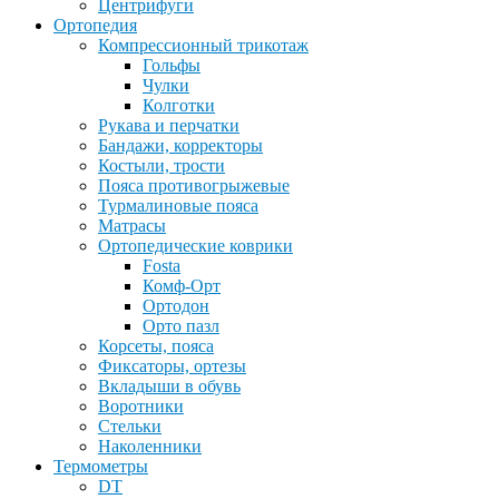
Центрифуги
Ортопедия
Компрессионный трикотаж
Гольфы
Чулки
Колготки
Рукава и перчатки
Бандажи, корректоры
Костыли, трости
Пояса противогрыжевые
Турмалиновые пояса
Матрасы
Ортопедические коврики
Fosta
Комф-Орт
Ортодон
Орто пазл
Корсеты, пояса
Фиксаторы, ортезы
Вкладыши в обувь
Воротники
Стельки
Наколенники
Термометры
DT