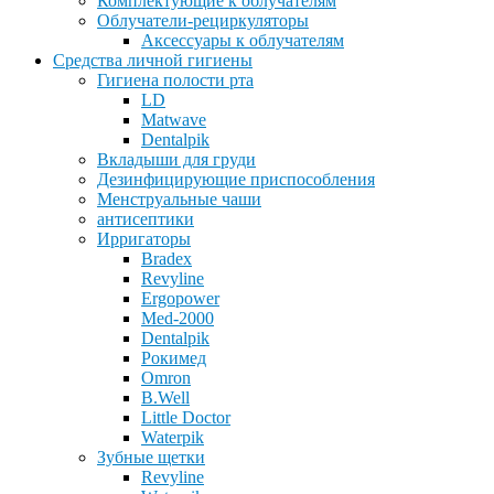
Комплектующие к облучателям
Облучатели-рециркуляторы
Аксессуары к облучателям
Средства личной гигиены
Гигиена полости рта
LD
Matwave
Dentalpik
Вкладыши для груди
Дезинфицирующие приспособления
Менструальные чаши
антисептики
Ирригаторы
Bradex
Revyline
Ergopower
Med-2000
Dentalpik
Рокимед
Omron
B.Well
Little Doctor
Waterpik
Зубные щетки
Revyline