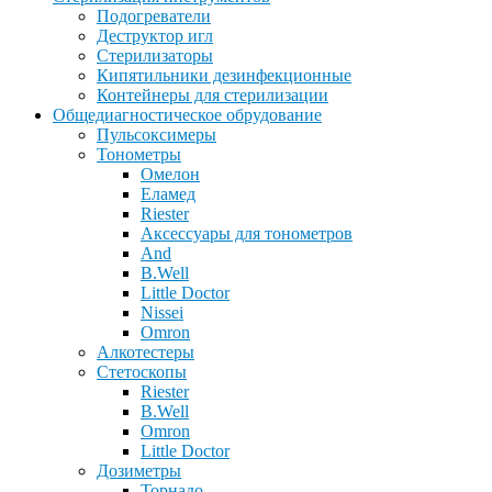
Подогреватели
Деструктор игл
Стерилизаторы
Кипятильники дезинфекционные
Контейнеры для стерилизации
Общедиагностическое обрудование
Пульсоксимеры
Тонометры
Омелон
Еламед
Riester
Аксессуары для тонометров
And
B.Well
Little Doctor
Nissei
Omron
Алкотестеры
Стетоскопы
Riester
B.Well
Omron
Little Doctor
Дозиметры
Торнадо