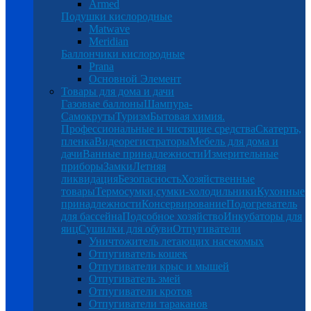
Armed
Подушки кислородные
Matwave
Meridian
Баллончики кислородные
Prana
Основной Элемент
Товары для дома и дачи
Газовые баллоны
Шампура-
Самокруты
Туризм
Бытовая химия.
Профессиональные и чистящие средства
Скатерть,
пленка
Видеорегистраторы
Мебель для дома и
дачи
Ванные принадлежности
Измерительные
приборы
Замки
Летняя
ликвидация
Безопасность
Хозяйственные
товары
Термосумки,сумки-холодильники
Кухонные
принадлежности
Консервирование
Подогреватель
для бассейна
Подсобное хозяйство
Инкубаторы для
яиц
Сушилки для обуви
Отпугиватели
Уничтожитель летающих насекомых
Отпугиватель кошек
Отпугиватели крыс и мышей
Отпугиватель змей
Отпугиватели кротов
Отпугиватели тараканов