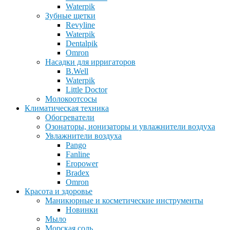
Waterpik
Зубные щетки
Revyline
Waterpik
Dentalpik
Omron
Насадки для ирригаторов
B.Well
Waterpik
Little Doctor
Молокоотсосы
Климатическая техника
Обогреватели
Озонаторы, ионизаторы и увлажнители воздуха
Увлажнители воздуха
Pango
Fanline
Eropower
Bradex
Omron
Красота и здоровье
Маникюрные и косметические инструменты
Новинки
Мыло
Морская соль