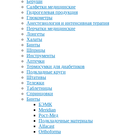
Беруши
Салфетки медицинские
Гидрогелевая продукция
Глюкометры
Анестезиология и интенсивная терапия
Перчатки медицинские
Лонгеты
Халаты
Бинты
Шприцы
Инструменты
Аптечки
Термосумки для диабетиков
Подкладные круги
Штативы
Тележки
Таблетницы
Спринцовки
Бинты
БЭМК
Meridian
Рост-Мед
Подкладочные материалы
Alfacast
Orthoforma