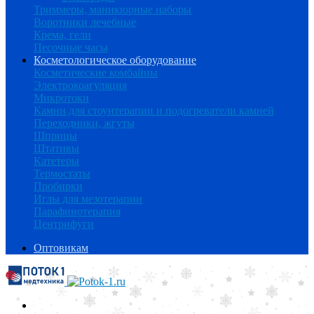
Триммеры, маникюрные наборы
Воротники лечебные
Крема, гели
Песочные часы
Косметологическое оборудование
Косметические комбайны
Электрокоагуляция
Микротоки
Камни для стоунтерапии и подогреватели камней
Переходники, жгуты
Шприцы
Штативы
Катетеры
Термостаты
Пробирки
Иглы для мезотерапии
Парафинотерапия
Центрифуги
Оптовикам