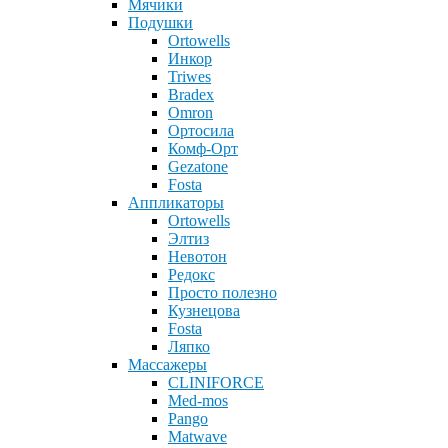
Мячики
Подушки
Ortowells
Инкор
Triwes
Bradex
Omron
Ортосила
Комф-Орт
Gezatone
Fosta
Аппликаторы
Ortowells
Элтиз
Невотон
Редокс
Просто полезно
Кузнецова
Fosta
Ляпко
Массажеры
CLINIFORCE
Med-mos
Pango
Matwave