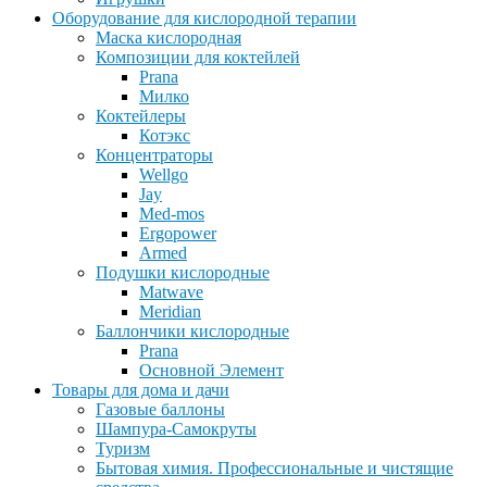
Оборудование для кислородной терапии
Маска кислородная
Композиции для коктейлей
Prana
Милко
Коктейлеры
Котэкс
Концентраторы
Wellgo
Jay
Med-mos
Ergopower
Armed
Подушки кислородные
Matwave
Meridian
Баллончики кислородные
Prana
Основной Элемент
Товары для дома и дачи
Газовые баллоны
Шампура-Самокруты
Туризм
Бытовая химия. Профессиональные и чистящие