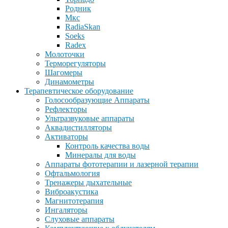
Родник
Мкс
RadiaSkan
Soeks
Radex
Молоточки
Терморегуляторы
Шагомеры
Динамометры
Терапевтическое оборудование
Голосообразующие Аппараты
Рефлекторы
Ультразвуковые аппараты
Аквадистилляторы
Активаторы
Контроль качества воды
Минералы для воды
Аппараты фототерапии и лазерной терапии
Офтальмология
Тренажеры дыхательные
Виброакустика
Магнитотерапия
Ингаляторы
Слуховые аппараты