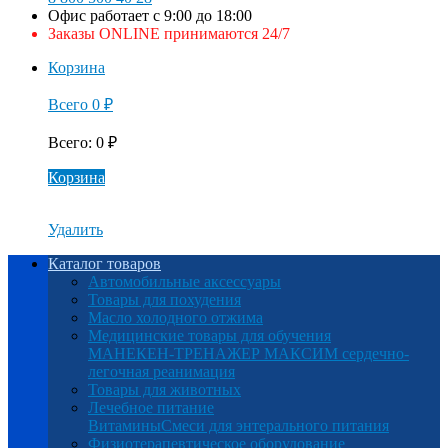
Офис работает с 9:00 до 18:00
Заказы ONLINE принимаются 24/7
Корзина
Всего
0
₽
Всего
:
0
₽
Корзина
Удалить
Каталог товаров
Автомобильные аксессуары
Товары для похудения
Масло холодного отжима
Медицинские товары для обучения
МАНЕКЕН-ТРЕНАЖЕР МАКСИМ сердечно-
легочная реанимация
Товары для животных
Лечебное питание
Витамины
Смеси для энтерального питания
Физиотерапевтическое оборудование