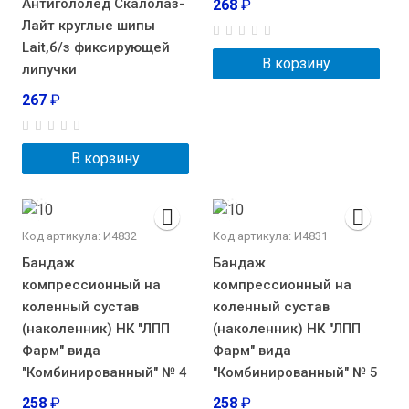
Антигололед Скалолаз-
268
₽
Лайт круглые шипы
Lait,б/з фиксирующей
В корзину
липучки
267
₽
В корзину
Код артикула: И4832
Код артикула: И4831
Бандаж
Бандаж
компрессионный на
компрессионный на
коленный сустав
коленный сустав
(наколенник) НК "ЛПП
(наколенник) НК "ЛПП
Фарм" вида
Фарм" вида
"Комбинированный" № 4
"Комбинированный" № 5
258
₽
258
₽