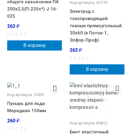
общего назначения ПА
Код артикула: А5770
200х2,5(П-220s*) J-16-
Электрод с
025
токопроводящей
тканью прямоугольный
263
₽
30х60 (к Поток-1,
Элфор-Проф)
В корзину
263
₽
В корзину
Код артикула: С3491
Пузырь для льда
Меридиан 150мм
260
₽
Код артикула: И4812
Бинт эластичный