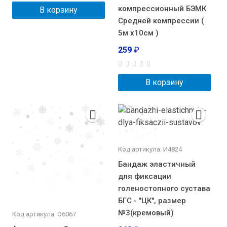
компрессионный БЭМК
В корзину
Средней компрессии (
5м х10см )
259
₽
В корзину
Код артикула: И4824
Бандаж эластичный
для фиксации
голеностопного сустава
БГС - "ЦК", размер
№3(кремовый)
Код артикула: О6067