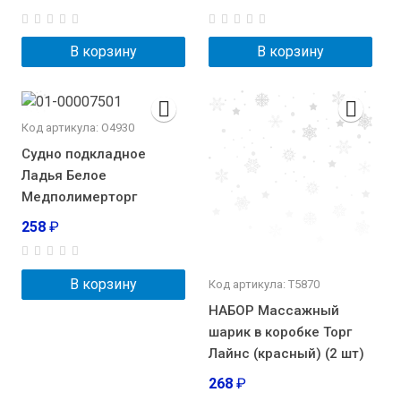
В корзину
В корзину
Код артикула: О4930
Судно подкладное
Ладья Белое
Медполимерторг
258
₽
В корзину
Код артикула: Т5870
НАБОР Массажный
шарик в коробке Торг
Лайнс (красный) (2 шт)
268
₽