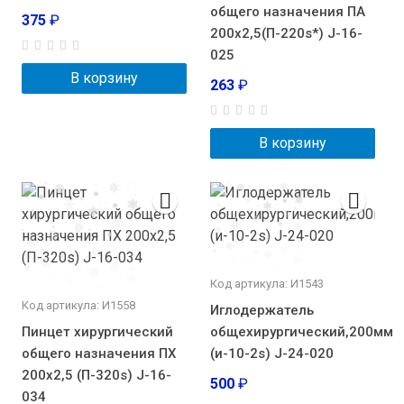
общего назначения ПА
375
₽
200х2,5(П-220s*) J-16-
025
В корзину
263
₽
В корзину
Код артикула: И1543
Код артикула: И1558
Иглодержатель
Пинцет хирургический
общехирургический,200мм
общего назначения ПХ
(и-10-2s) J-24-020
200х2,5 (П-320s) J-16-
500
₽
034