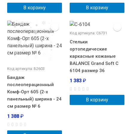
В корзину
В корзину
Код артикула: С6731
Стельки
ортопедические
каркасные кожаные
BALANCE Grand Soft С
Код артикула: Б2603
6104 размер 36
Бандаж
1 383
₽
послеоперационный
Комф-Орт 605 (2-х
панельный) ширина - 24
В корзину
см размер № 6
1 388
₽