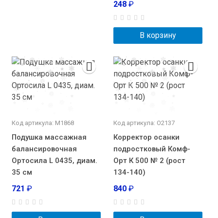
248
₽
В корзину
Код артикула: М1868
Код артикула: О2137
Подушка массажная
Корректор осанки
балансировочная
подростковый Комф-
Ортосила L 0435, диам.
Орт К 500 № 2 (рост
35 см
134-140)
721
₽
840
₽