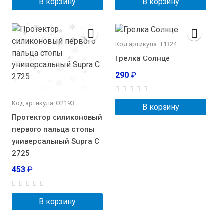
В корзину
В корзину
Код артикула: Т1324
Грелка Солнце
290
₽
Код артикула: О2193
В корзину
Протектор силиконовый
первого пальца стопы
универсальный Supra С
2725
453
₽
В корзину