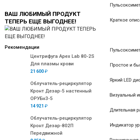
Пульсоксимет
ВАШ ЛЮБИМЫЙ ПРОДУКТ
Краткое опис
ТЕПЕРЬ ЕЩЕ ВЫГОДНЕЕ!
Рекомендации
Пульсоксимет
Центрифуга Apex Lab 80-2S
Для плазмы крови
Простое и бы
21 600
₽
Яркий LED ди
Облучатель-рециркулятор
Кронт Дезар-5 настенный
Визуальный и
ОРУБн3-5
14 921
₽
Длительная р
Облучатель-рециркулятор
Индикатор ур
Кронт Дезар-802П
Передвижной