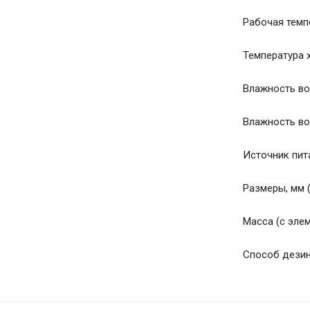
Рабочая темпе
Температура хр
Влажность воз
Влажность воз
Источник пита
Размеры, мм (д
Масса (с элем
Способ дезин