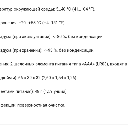
ратур окружающей среды: 5...40 °C (41...104 °F).
анения: –20...+55 °C (–4...131 °F).
духа (при эксплуатации): <=80 %, без конденсации.
духа (при хранении): <=93 %, без конденсации.
ния: 2 щелочных элемента питания типа «AAA» (LR03), входят в
юймы): 66 x 39 x 32 (2,60 x 1,54 x 1,26).
ентами питания): 48 г (1,59 унции).
фекции: поверхностная очистка.