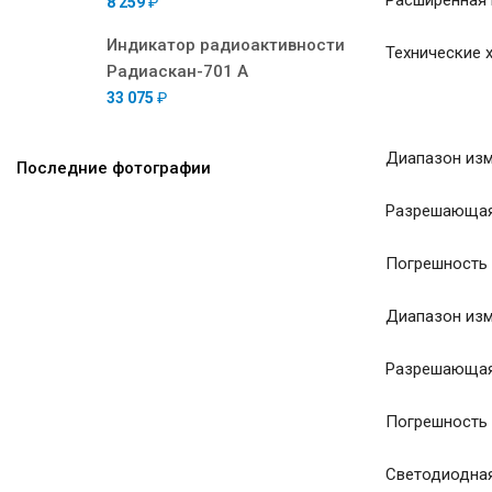
Расширенная 
8 259
₽
Индикатор радиоактивности
Технические 
Радиаскан-701 А
33 075
₽
Диапазон изме
Последние фотографии
Разрешающая 
Погрешность п
Диапазон изме
Разрешающая 
Погрешность п
Светодиодная