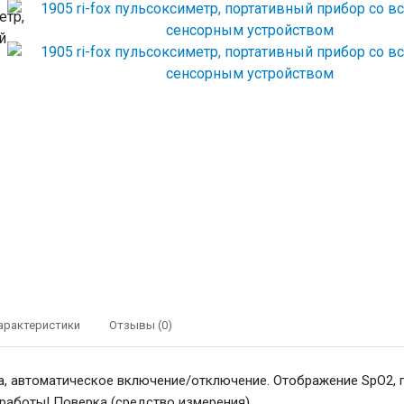
арактеристики
Отзывы (0)
а, автоматическое включение/отключение. Отображение SpO2, пе
работы! Поверка (средство измерения).