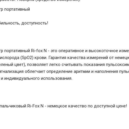
р портативный
бильность, доступность!
р портативный Ri-fox N - это оперативное и высокоточное изм
ислорода (SpO2) крови. Гарантия качества измерений от немецк
зеленый цвет), позволяет легко считывать показания пульсокс
игнализация облегчает определение аритмии и наполнения пул
 и индивидуального использования.
пальчиковый Ri-Fox N - немецкое качество по доступной цене!