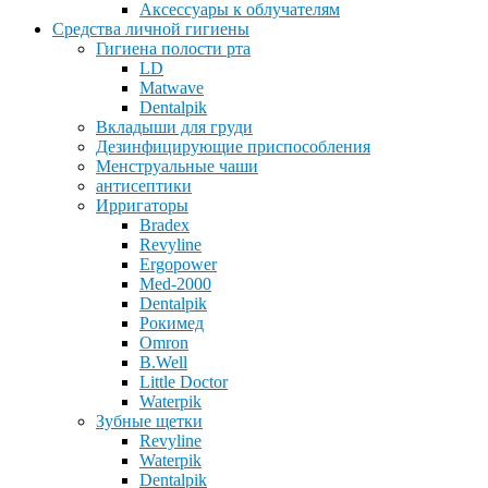
Аксессуары к облучателям
Средства личной гигиены
Гигиена полости рта
LD
Matwave
Dentalpik
Вкладыши для груди
Дезинфицирующие приспособления
Менструальные чаши
антисептики
Ирригаторы
Bradex
Revyline
Ergopower
Med-2000
Dentalpik
Рокимед
Omron
B.Well
Little Doctor
Waterpik
Зубные щетки
Revyline
Waterpik
Dentalpik