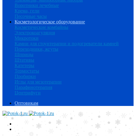
Воротники лечебные
Крема, гели
Песочные часы
Косметологическое оборудование
Косметические комбайны
Электрокоагуляция
Микротоки
Камни для стоунтерапии и подогреватели камней
Переходники, жгуты
Шприцы
Штативы
Катетеры
Термостаты
Пробирки
Иглы для мезотерапии
Парафинотерапия
Центрифуги
Оптовикам