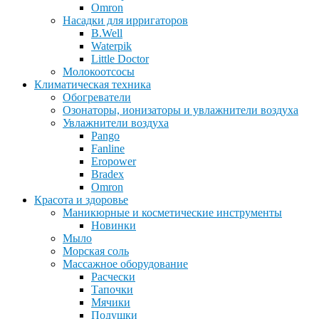
Omron
Насадки для ирригаторов
B.Well
Waterpik
Little Doctor
Молокоотсосы
Климатическая техника
Обогреватели
Озонаторы, ионизаторы и увлажнители воздуха
Увлажнители воздуха
Pango
Fanline
Eropower
Bradex
Omron
Красота и здоровье
Маникюрные и косметические инструменты
Новинки
Мыло
Морская соль
Массажное оборудование
Расчески
Тапочки
Мячики
Подушки