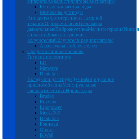
аппараты
Аквадистилляторы
Активаторы
Контроль качества воды
Минералы для воды
Аппараты фототерапии и лазерной
терапии
Офтальмология
Тренажеры
дыхательные
Виброакустика
Магнитотерапия
Ингал
аппараты
Комплектующие к
облучателям
Облучатели-рециркуляторы
Аксессуары к облучателям
Средства личной гигиены
Гигиена полости рта
LD
Matwave
Dentalpik
Вкладыши для груди
Дезинфицирующие
приспособления
Менструальные
чаши
антисептики
Ирригаторы
Bradex
Revyline
Ergopower
Med-2000
Dentalpik
Рокимед
Omron
B.Well