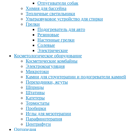
Отпугиватели собак
Химия для бассейна
Тепличные светильники
Ультразвуковое устройство для стирки
Грелки
Подогреватель для авто
Резиновые
Настенные грелки
Солевые
Электрические
Косметологическое оборудование
Косметические комбайны
Электрокоагуляция
Микротоки
Камни для стоунтерапии и подогреватели камней
Переходники, жгуты
Шприцы
Штативы
Катетеры
Термостаты
Пробирки
Иглы для мезотерапии
Парафинотерапия
Центрифуги
Ортопедия