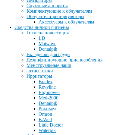
Ингаляторы
Слуховые аппараты
Комплектующие к облучателям
Облучатели-рециркуляторы
Аксессуары к облучателям
Средства личной гигиены
Гигиена полости рта
LD
Matwave
Dentalpik
Вкладыши для груди
Дезинфицирующие приспособления
Менструальные чаши
антисептики
Ирригаторы
Bradex
Revyline
Ergopower
Med-2000
Dentalpik
Рокимед
Omron
B.Well
Little Doctor
Waterpik