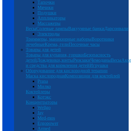
Тапочки
Мячики
Подушки
Аппликаторы
Массажеры
Весы
Солевые лампы
Вакуумные банки
Дарсонвали
Электроды
Триммеры, маникюрные наборы
Воротники
лечебные
Крема, гели
Песочные часы
Товары для детей
Товары для купания, горшки
Безопасность
детей
Дождевики,зонты
Рюкзаки
Чемоданы
Весы
Аксе
и средства для кормления детей
Игрушки
Оборудование для кислородной терапии
Маска кислородная
Композиции для коктейлей
Prana
Милко
Коктейлеры
Котэкс
Концентраторы
Wellgo
Jay
Med-mos
Ergopower
Armed