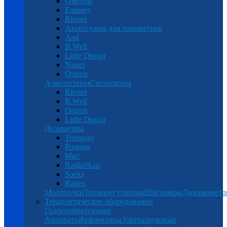
Омелон
Еламед
Riester
Аксессуары для тонометров
And
B.Well
Little Doctor
Nissei
Omron
Алкотестеры
Стетоскопы
Riester
B.Well
Omron
Little Doctor
Дозиметры
Торнадо
Родник
Мкс
RadiaSkan
Soeks
Radex
Молоточки
Терморегуляторы
Шагомеры
Динамомет
Терапевтическое оборудование
Голосообразующие
Аппараты
Рефлекторы
Ультразвуковые