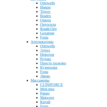
Ortowells
Инкор
Triwes
Bradex
Omron
Ортосила
Комф-Орт
Gezatone
Fosta
Аппликаторы
Ortowells
Элтиз
Невотон
Редокс
Просто полезно
Кузнецова
Fosta
Ляпко
Массажеры
CLINIFORCE
Med-mos
Pango
Matwave
Китай
Fosta