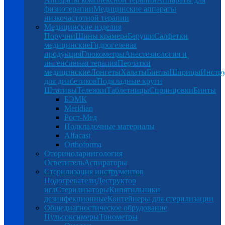
физиотерапии
Медицинские аппараты
низкочастотной терапии
Медицинские изделия
Поручни
Шины крамера
Беруши
Салфетки
медицинские
Гидрогелевая
продукция
Глюкометры
Анестезиология и
интенсивная терапия
Перчатки
медицинские
Лонгеты
Халаты
Бинты
Шприцы
Инстр
для диабетиков
Подкладные круги
Штативы
Тележки
Таблетницы
Спринцовки
Бинты
БЭМК
Meridian
Рост-Мед
Подкладочные материалы
Alfacast
Orthoforma
Оториноларингология
Осветитель
Аспираторы
Стерилизация инструментов
Подогреватели
Деструктор
игл
Стерилизаторы
Кипятильники
дезинфекционные
Контейнеры для стерилизации
Общедиагностическое обрудование
Пульсоксимеры
Тонометры