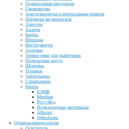
Гидрогелевая продукция
Глюкометры
Анестезиология и интенсивная терапия
Перчатки медицинские
Лонгеты
Халаты
Бинты
Шприцы
Инструменты
Аптечки
Термосумки для диабетиков
Подкладные круги
Штативы
Тележки
Таблетницы
Спринцовки
Бинты
БЭМК
Meridian
Рост-Мед
Подкладочные материалы
Alfacast
Orthoforma
Оториноларингология
Осветитель