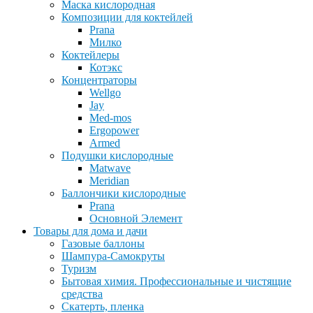
Маска кислородная
Композиции для коктейлей
Prana
Милко
Коктейлеры
Котэкс
Концентраторы
Wellgo
Jay
Med-mos
Ergopower
Armed
Подушки кислородные
Matwave
Meridian
Баллончики кислородные
Prana
Основной Элемент
Товары для дома и дачи
Газовые баллоны
Шампура-Самокруты
Туризм
Бытовая химия. Профессиональные и чистящие
средства
Скатерть, пленка