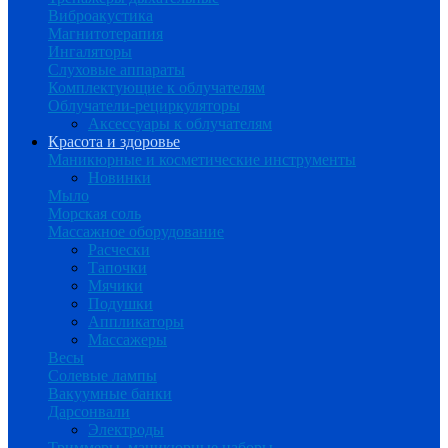
Виброакустика
Магнитотерапия
Ингаляторы
Слуховые аппараты
Комплектующие к облучателям
Облучатели-рециркуляторы
Аксессуары к облучателям
Красота и здоровье
Маникюрные и косметические инструменты
Новинки
Мыло
Морская соль
Массажное оборудование
Расчески
Тапочки
Мячики
Подушки
Аппликаторы
Массажеры
Весы
Солевые лампы
Вакуумные банки
Дарсонвали
Электроды
Триммеры, маникюрные наборы