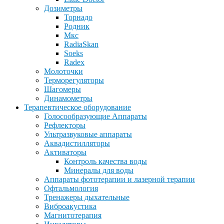
Дозиметры
Торнадо
Родник
Мкс
RadiaSkan
Soeks
Radex
Молоточки
Терморегуляторы
Шагомеры
Динамометры
Терапевтическое оборудование
Голосообразующие Аппараты
Рефлекторы
Ультразвуковые аппараты
Аквадистилляторы
Активаторы
Контроль качества воды
Минералы для воды
Аппараты фототерапии и лазерной терапии
Офтальмология
Тренажеры дыхательные
Виброакустика
Магнитотерапия