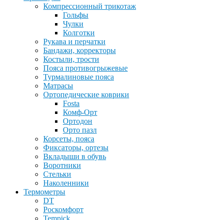
Компрессионный трикотаж
Гольфы
Чулки
Колготки
Рукава и перчатки
Бандажи, корректоры
Костыли, трости
Пояса противогрыжевые
Турмалиновые пояса
Матрасы
Ортопедические коврики
Fosta
Комф-Орт
Ортодон
Орто пазл
Корсеты, пояса
Фиксаторы, ортезы
Вкладыши в обувь
Воротники
Стельки
Наколенники
Термометры
DT
Роскомфорт
Tempick