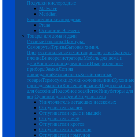
Подушки кислородные
Matwave
Meridian
Баллончики кислородные
Prana
Основной Элемент
Товары для дома и дачи
Газовые баллоны
Шампура-
Самокруты
Туризм
Бытовая химия.
Профессиональные и чистящие средства
Скатерть,
пленка
Видеорегистраторы
Мебель для дома и
дачи
Ванные принадлежности
Измерительные
приборы
Замки
Летняя
ликвидация
Безопасность
Хозяйственные
товары
Термосумки,сумки-холодильники
Кухонные
принадлежности
Консервирование
Подогреватель
для бассейна
Подсобное хозяйство
Инкубаторы для
яиц
Сушилки для обуви
Отпугиватели
Уничтожитель летающих насекомых
Отпугиватель кошек
Отпугиватели крыс и мышей
Отпугиватель змей
Отпугиватели кротов
Отпугиватели тараканов
Отпугиватели грызунов