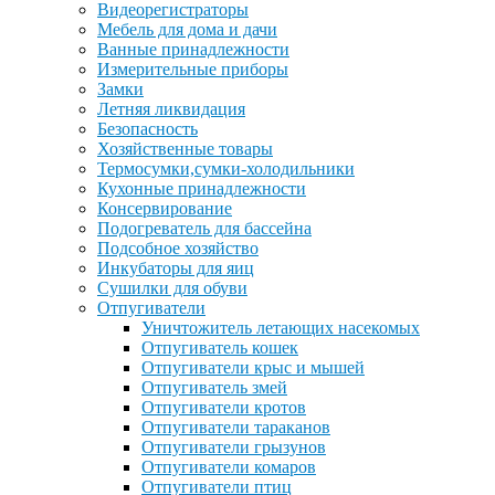
Видеорегистраторы
Мебель для дома и дачи
Ванные принадлежности
Измерительные приборы
Замки
Летняя ликвидация
Безопасность
Хозяйственные товары
Термосумки,сумки-холодильники
Кухонные принадлежности
Консервирование
Подогреватель для бассейна
Подсобное хозяйство
Инкубаторы для яиц
Сушилки для обуви
Отпугиватели
Уничтожитель летающих насекомых
Отпугиватель кошек
Отпугиватели крыс и мышей
Отпугиватель змей
Отпугиватели кротов
Отпугиватели тараканов
Отпугиватели грызунов
Отпугиватели комаров
Отпугиватели птиц