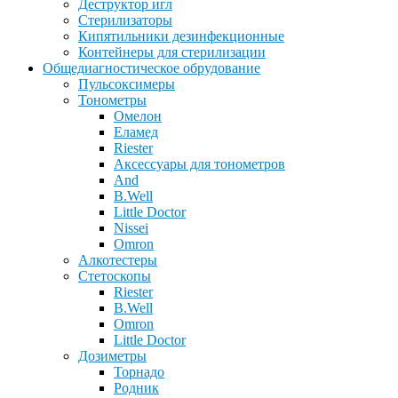
Деструктор игл
Стерилизаторы
Кипятильники дезинфекционные
Контейнеры для стерилизации
Общедиагностическое обрудование
Пульсоксимеры
Тонометры
Омелон
Еламед
Riester
Аксессуары для тонометров
And
B.Well
Little Doctor
Nissei
Omron
Алкотестеры
Стетоскопы
Riester
B.Well
Omron
Little Doctor
Дозиметры
Торнадо
Родник