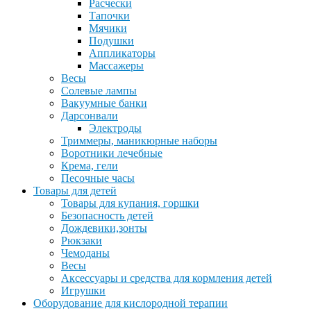
Расчески
Тапочки
Мячики
Подушки
Аппликаторы
Массажеры
Весы
Солевые лампы
Вакуумные банки
Дарсонвали
Электроды
Триммеры, маникюрные наборы
Воротники лечебные
Крема, гели
Песочные часы
Товары для детей
Товары для купания, горшки
Безопасность детей
Дождевики,зонты
Рюкзаки
Чемоданы
Весы
Аксессуары и средства для кормления детей
Игрушки
Оборудование для кислородной терапии