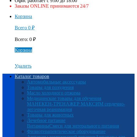
Офис работает с 9:00 до 18:00
Заказы ONLINE принимаются 24/7
Корзина
Всего
0
₽
Всего
:
0
₽
Корзина
Удалить
Каталог товаров
Автомобильные аксессуары
Товары для похудения
Масло холодного отжима
Медицинские товары для обучения
МАНЕКЕН-ТРЕНАЖЕР МАКСИМ сердечно-
легочная реанимация
Товары для животных
Лечебное питание
Витамины
Смеси для энтерального питания
Физиотерапевтическое оборудование
Аппараты комплексной терапии
Аппараты для