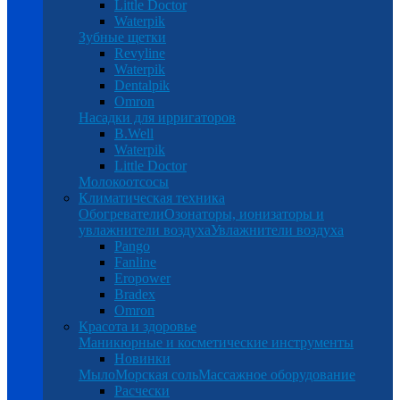
Little Doctor
Waterpik
Зубные щетки
Revyline
Waterpik
Dentalpik
Omron
Насадки для ирригаторов
B.Well
Waterpik
Little Doctor
Молокоотсосы
Климатическая техника
Обогреватели
Озонаторы, ионизаторы и
увлажнители воздуха
Увлажнители воздуха
Pango
Fanline
Eropower
Bradex
Omron
Красота и здоровье
Маникюрные и косметические инструменты
Новинки
Мыло
Морская соль
Массажное оборудование
Расчески