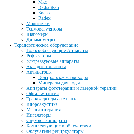
Мкс
RadiaSkan
Soeks
Radex
Молоточки
Терморегуляторы
Шагомеры
Динамометры
Терапевтическое оборудование
Голосообразующие Аппараты
Рефлекторы
Ультразвуковые аппараты
Аквадистилляторы
Активаторы
Контроль качества воды
Минералы для воды
Аппараты фототерапии и лазерной терапии
Офтальмология
Тренажеры дыхательные
Виброакустика
Магнитотерапия
Ингаляторы
Слуховые аппараты
Комплектующие к облучателям
Облучатели-рециркуляторы