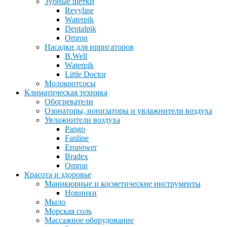
Зубные щетки
Revyline
Waterpik
Dentalpik
Omron
Насадки для ирригаторов
B.Well
Waterpik
Little Doctor
Молокоотсосы
Климатическая техника
Обогреватели
Озонаторы, ионизаторы и увлажнители воздуха
Увлажнители воздуха
Pango
Fanline
Eropower
Bradex
Omron
Красота и здоровье
Маникюрные и косметические инструменты
Новинки
Мыло
Морская соль
Массажное оборудование