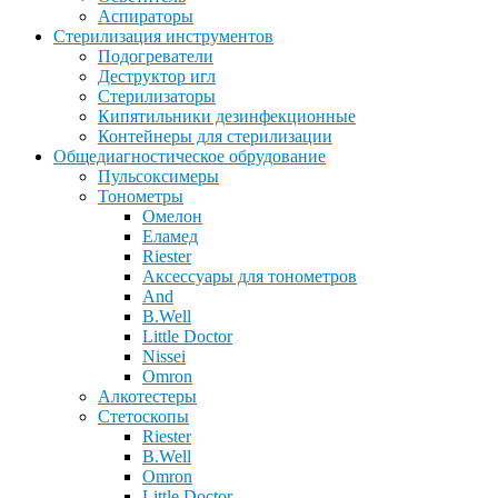
Аспираторы
Стерилизация инструментов
Подогреватели
Деструктор игл
Стерилизаторы
Кипятильники дезинфекционные
Контейнеры для стерилизации
Общедиагностическое обрудование
Пульсоксимеры
Тонометры
Омелон
Еламед
Riester
Аксессуары для тонометров
And
B.Well
Little Doctor
Nissei
Omron
Алкотестеры
Стетоскопы
Riester
B.Well
Omron
Little Doctor