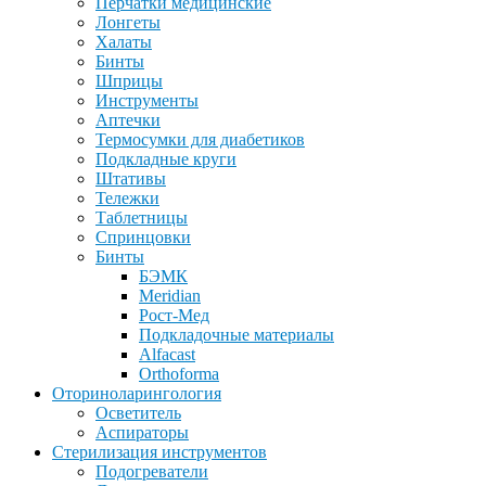
Перчатки медицинские
Лонгеты
Халаты
Бинты
Шприцы
Инструменты
Аптечки
Термосумки для диабетиков
Подкладные круги
Штативы
Тележки
Таблетницы
Спринцовки
Бинты
БЭМК
Meridian
Рост-Мед
Подкладочные материалы
Alfacast
Orthoforma
Оториноларингология
Осветитель
Аспираторы
Стерилизация инструментов
Подогреватели