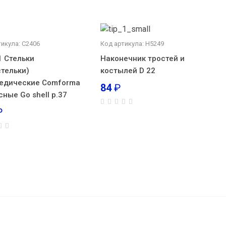
тикула: С2406
Код артикула: Н5249
1 Стельки
Наконечник тростей и
стельки)
костылей D 22
едические Comforma
84
₽
сные Go shell р.37
₽
андаж
ирокий
1 761
₽
В корзину