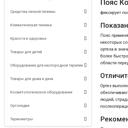
Пояс Ко
Средства личной гигиены
фиксирует по
Показан
Климатическая техника
Пояс применя
Красота и здоровье
некоторых со
ортеза в зна
Товары для детей
более быстро
области пере
Оборудование для кислородной терапии
Отличит
Товары для дома и дачи
Ортез выполн
Косметологическое оборудование
обеспечивают
людей, страд
Ортопедия
послеопераци
Рекомен
Термометры