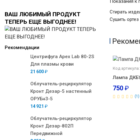
Показания к 
Стирать изде
ВАШ ЛЮБИМЫЙ ПРОДУКТ
Сушить ортез
ТЕПЕРЬ ЕЩЕ ВЫГОДНЕЕ!
Рекоме
Рекомендации
Центрифуга Apex Lab 80-2S
Для плазмы крови
Код артикула:
21 600
₽
Лампа ДКБ
Облучатель-рециркулятор
750
₽
Кронт Дезар-5 настенный
(1)
ОРУБн3-5
14 921
₽
Облучатель-рециркулятор
Кронт Дезар-802П
Передвижной