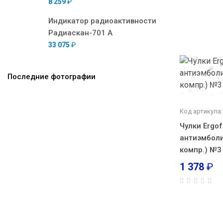
8 259
₽
Индикатор радиоактивности
Радиаскан-701 А
33 075
₽
Последние фотографии
Код артикула:
Чулки Ergo
антиэмболи
компр.) №3 
1 378
₽