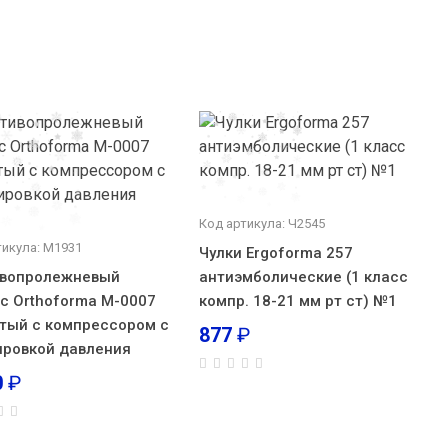
Код артикула: Ч2545
тикула: М1931
Чулки Ergoforma 257
ивопролежневый
антиэмболические (1 класс
с Orthoforma М-0007
компр. 18-21 мм рт ст) №1
тый с компрессором с
877
₽
ировкой давления
0
₽