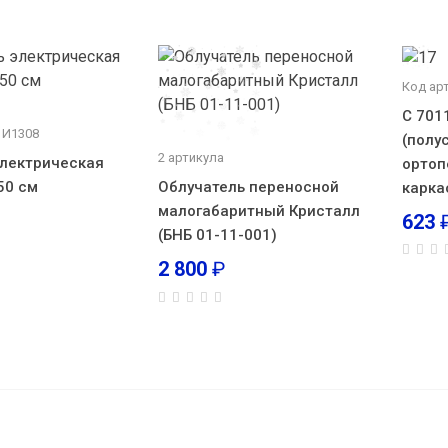
Код ар
С 701
 И1308
(полу
2 артикула
лектрическая
ортоп
50 см
Облучатель переносной
карка
малогабаритный Кристалл
623
(БНБ 01-11-001)
2 800
₽
Б
послеоперационный Комф-Орт К 605 Ш
(30 см) №5