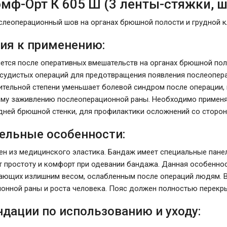
мф-Орт К 605 Ш (3 ленты-стяжки, ш
слеоперационный шов на органах брюшной полости и грудной к
ия к применению:
ется после оперативных вмешательств на органах брюшной поло
судистых операций для предотвращения появления послеопера
чительной степени уменьшает болевой синдром после операции,
му заживлению послеоперационной раны. Необходимо применят
дней брюшной стенки, для профилактики осложнений со сторон
ельные особенности:
ен из медицинского эластика. Бандаж имеет специальные пане
 простоту и комфорт при одевании бандажа. Данная особенно
ающих излишним весом, ослабленным после операций людям. В
онной раны и роста человека. Пояс должен полностью перекр
дации по использованию и уходу: