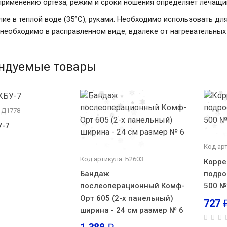
применению ортеза, режим и сроки ношения определяет лечащий
лие в теплой воде (35°С), руками. Необходимо использовать д
 необходимо в расправленном виде, вдалеке от нагревательных
ндуемые товары
 Д1778
У-7
Код ар
Код артикула: Б2603
Корре
Бандаж
подро
послеоперационный Комф-
500 №
Орт 605 (2-х панельный)
727
ширина - 24 см размер № 6