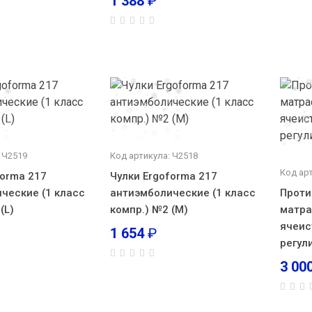
1 388
₽
 Ч2519
Код артикула: Ч2518
Код ар
forma 217
Чулки Ergoforma 217
ческие (1 класс
антиэмболические (1 класс
Прот
(L)
компр.) №2 (М)
матра
ячеис
1 654
₽
регул
3 00