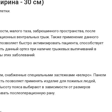
ирина - 30 см)
летки.
сти, малого таза, забрюшинного пространства, после
ционных вентральных грыж. Также применение данного
 позволяет быстро активизировать пациента, способствует
ь данный ортез при наличие грыжевых выпячиваний в
ы этих заболеваний.
ли, снабженные специальными застежками «велкро». Панели
сть позволяет применять изделие для пожилых людей,
ысоту пояса выбирают в зависимости от размеров
ывать послеоперационную рану.