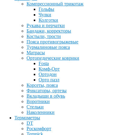
Компрессионный трикотаж
Гольфы
Чулки
Колготки
Рукава и перчатки
Бандажи, корректоры
Костыли, трости
Пояса противогрыжевые
Турмалиновые пояса
Матрасы
Ортопедические коврики
Fosta
Комф-Орт
Ортодон
Орто пазл
Корсеты, пояса
Фиксаторы, ортезы
Вкладыши в обувь
Воротники
Стельки
Наколенники
Термометры
DT
Роскомфорт
Tempick