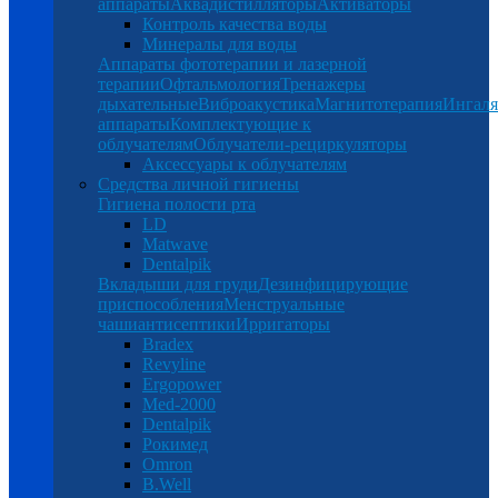
аппараты
Аквадистилляторы
Активаторы
Контроль качества воды
Минералы для воды
Аппараты фототерапии и лазерной
терапии
Офтальмология
Тренажеры
дыхательные
Виброакустика
Магнитотерапия
Ингал
аппараты
Комплектующие к
облучателям
Облучатели-рециркуляторы
Аксессуары к облучателям
Средства личной гигиены
Гигиена полости рта
LD
Matwave
Dentalpik
Вкладыши для груди
Дезинфицирующие
приспособления
Менструальные
чаши
антисептики
Ирригаторы
Bradex
Revyline
Ergopower
Med-2000
Dentalpik
Рокимед
Omron
B.Well