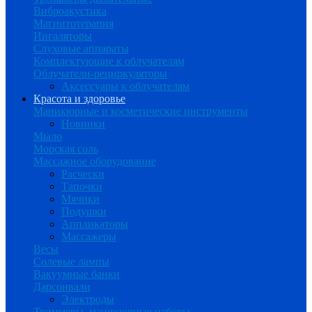
Виброакустика
Магнитотерапия
Ингаляторы
Слуховые аппараты
Комплектующие к облучателям
Облучатели-рециркуляторы
Аксессуары к облучателям
Красота и здоровье
Маникюрные и косметические инструменты
Новинки
Мыло
Морская соль
Массажное оборудование
Расчески
Тапочки
Мячики
Подушки
Аппликаторы
Массажеры
Весы
Солевые лампы
Вакуумные банки
Дарсонвали
Электроды
Триммеры, маникюрные наборы