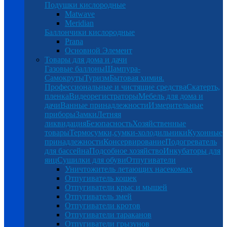
Подушки кислородные
Matwave
Meridian
Баллончики кислородные
Prana
Основной Элемент
Товары для дома и дачи
Газовые баллоны
Шампура-
Самокруты
Туризм
Бытовая химия.
Профессиональные и чистящие средства
Скатерть,
пленка
Видеорегистраторы
Мебель для дома и
дачи
Ванные принадлежности
Измерительные
приборы
Замки
Летняя
ликвидация
Безопасность
Хозяйственные
товары
Термосумки,сумки-холодильники
Кухонные
принадлежности
Консервирование
Подогреватель
для бассейна
Подсобное хозяйство
Инкубаторы для
яиц
Сушилки для обуви
Отпугиватели
Уничтожитель летающих насекомых
Отпугиватель кошек
Отпугиватели крыс и мышей
Отпугиватель змей
Отпугиватели кротов
Отпугиватели тараканов
Отпугиватели грызунов