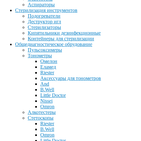
Аспираторы
Стерилизация инструментов
Подогреватели
Деструктор игл
Стерилизаторы
Кипятильники дезинфекционные
Контейнеры для стерилизации
Общедиагностическое обрудование
Пульсоксимеры
Тонометры
Омелон
Еламед
Riester
Аксессуары для тонометров
And
B.Well
Little Doctor
Nissei
Omron
Алкотестеры
Стетоскопы
Riester
B.Well
Omron
Little Doctor