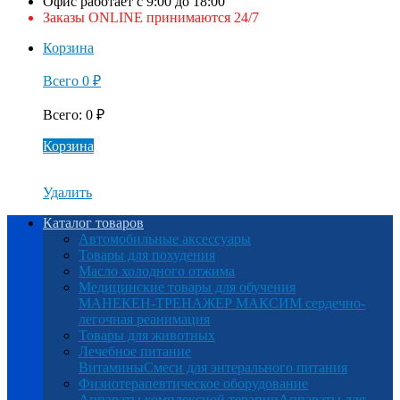
Офис работает с 9:00 до 18:00
Заказы ONLINE принимаются 24/7
Корзина
Всего
0
₽
Всего
:
0
₽
Корзина
Удалить
Каталог товаров
Автомобильные аксессуары
Товары для похудения
Масло холодного отжима
Медицинские товары для обучения
МАНЕКЕН-ТРЕНАЖЕР МАКСИМ сердечно-
легочная реанимация
Товары для животных
Лечебное питание
Витамины
Смеси для энтерального питания
Физиотерапевтическое оборудование
Аппараты комплексной терапии
Аппараты для