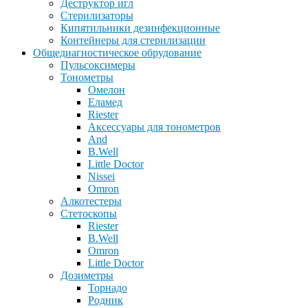
Деструктор игл
Стерилизаторы
Кипятильники дезинфекционные
Контейнеры для стерилизации
Общедиагностическое обрудование
Пульсоксимеры
Тонометры
Омелон
Еламед
Riester
Аксессуары для тонометров
And
B.Well
Little Doctor
Nissei
Omron
Алкотестеры
Стетоскопы
Riester
B.Well
Omron
Little Doctor
Дозиметры
Торнадо
Родник