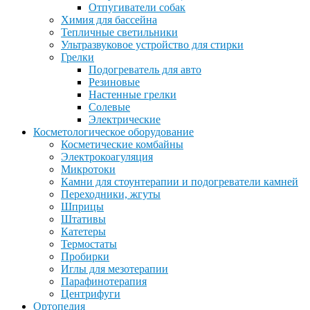
Отпугиватели собак
Химия для бассейна
Тепличные светильники
Ультразвуковое устройство для стирки
Грелки
Подогреватель для авто
Резиновые
Настенные грелки
Солевые
Электрические
Косметологическое оборудование
Косметические комбайны
Электрокоагуляция
Микротоки
Камни для стоунтерапии и подогреватели камней
Переходники, жгуты
Шприцы
Штативы
Катетеры
Термостаты
Пробирки
Иглы для мезотерапии
Парафинотерапия
Центрифуги
Ортопедия