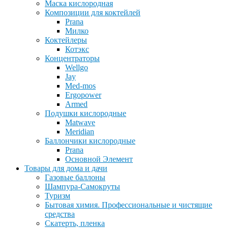
Маска кислородная
Композиции для коктейлей
Prana
Милко
Коктейлеры
Котэкс
Концентраторы
Wellgo
Jay
Med-mos
Ergopower
Armed
Подушки кислородные
Matwave
Meridian
Баллончики кислородные
Prana
Основной Элемент
Товары для дома и дачи
Газовые баллоны
Шампура-Самокруты
Туризм
Бытовая химия. Профессиональные и чистящие
средства
Скатерть, пленка