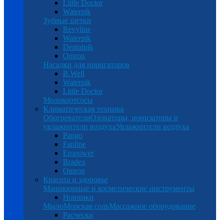
Little Doctor
Waterpik
Зубные щетки
Revyline
Waterpik
Dentalpik
Omron
Насадки для ирригаторов
B.Well
Waterpik
Little Doctor
Молокоотсосы
Климатическая техника
Обогреватели
Озонаторы, ионизаторы и
увлажнители воздуха
Увлажнители воздуха
Pango
Fanline
Eropower
Bradex
Omron
Красота и здоровье
Маникюрные и косметические инструменты
Новинки
Мыло
Морская соль
Массажное оборудование
Расчески