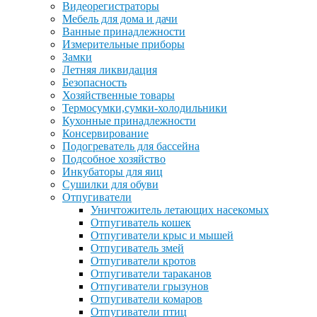
Видеорегистраторы
Мебель для дома и дачи
Ванные принадлежности
Измерительные приборы
Замки
Летняя ликвидация
Безопасность
Хозяйственные товары
Термосумки,сумки-холодильники
Кухонные принадлежности
Консервирование
Подогреватель для бассейна
Подсобное хозяйство
Инкубаторы для яиц
Сушилки для обуви
Отпугиватели
Уничтожитель летающих насекомых
Отпугиватель кошек
Отпугиватели крыс и мышей
Отпугиватель змей
Отпугиватели кротов
Отпугиватели тараканов
Отпугиватели грызунов
Отпугиватели комаров
Отпугиватели птиц