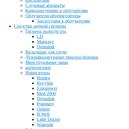
Ингаляторы
Слуховые аппараты
Комплектующие к облучателям
Облучатели-рециркуляторы
Аксессуары к облучателям
Средства личной гигиены
Гигиена полости рта
LD
Matwave
Dentalpik
Вкладыши для груди
Дезинфицирующие приспособления
Менструальные чаши
антисептики
Ирригаторы
Bradex
Revyline
Ergopower
Med-2000
Dentalpik
Рокимед
Omron
B.Well
Little Doctor
Waterpik