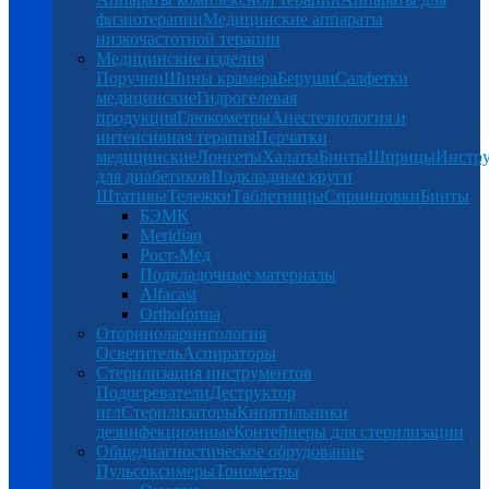
физиотерапии
Медицинские аппараты
низкочастотной терапии
Медицинские изделия
Поручни
Шины крамера
Беруши
Салфетки
медицинские
Гидрогелевая
продукция
Глюкометры
Анестезиология и
интенсивная терапия
Перчатки
медицинские
Лонгеты
Халаты
Бинты
Шприцы
Инстр
для диабетиков
Подкладные круги
Штативы
Тележки
Таблетницы
Спринцовки
Бинты
БЭМК
Meridian
Рост-Мед
Подкладочные материалы
Alfacast
Orthoforma
Оториноларингология
Осветитель
Аспираторы
Стерилизация инструментов
Подогреватели
Деструктор
игл
Стерилизаторы
Кипятильники
дезинфекционные
Контейнеры для стерилизации
Общедиагностическое обрудование
Пульсоксимеры
Тонометры