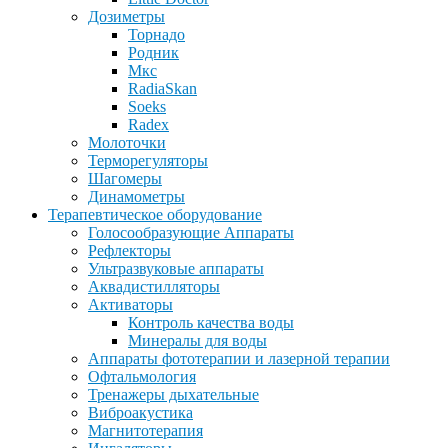
Дозиметры
Торнадо
Родник
Мкс
RadiaSkan
Soeks
Radex
Молоточки
Терморегуляторы
Шагомеры
Динамометры
Терапевтическое оборудование
Голосообразующие Аппараты
Рефлекторы
Ультразвуковые аппараты
Аквадистилляторы
Активаторы
Контроль качества воды
Минералы для воды
Аппараты фототерапии и лазерной терапии
Офтальмология
Тренажеры дыхательные
Виброакустика
Магнитотерапия