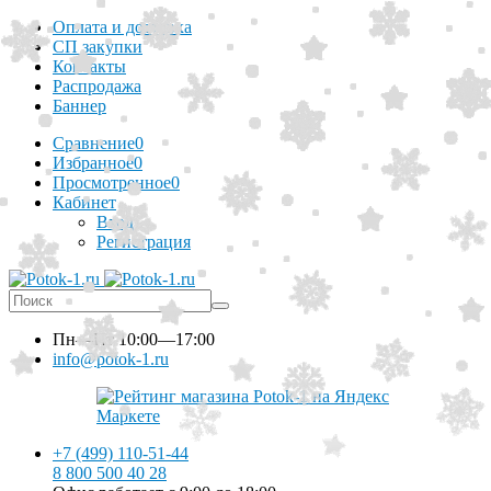
Оплата и доставка
СП закупки
Контакты
Распродажа
Баннер
Сравнение
0
Избранное
0
Просмотренное
0
Кабинет
Вход
Регистрация
Пн—Пт
10:00—17:00
info@potok-1.ru
+7 (499) 110-51-44
8 800 500 40 28