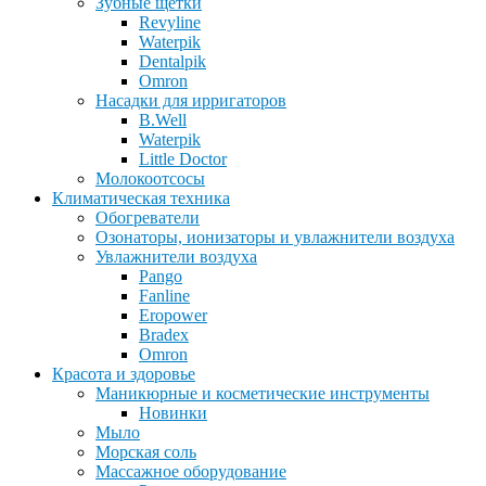
Зубные щетки
Revyline
Waterpik
Dentalpik
Omron
Насадки для ирригаторов
B.Well
Waterpik
Little Doctor
Молокоотсосы
Климатическая техника
Обогреватели
Озонаторы, ионизаторы и увлажнители воздуха
Увлажнители воздуха
Pango
Fanline
Eropower
Bradex
Omron
Красота и здоровье
Маникюрные и косметические инструменты
Новинки
Мыло
Морская соль
Массажное оборудование