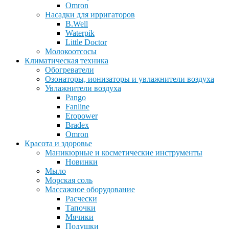
Omron
Насадки для ирригаторов
B.Well
Waterpik
Little Doctor
Молокоотсосы
Климатическая техника
Обогреватели
Озонаторы, ионизаторы и увлажнители воздуха
Увлажнители воздуха
Pango
Fanline
Eropower
Bradex
Omron
Красота и здоровье
Маникюрные и косметические инструменты
Новинки
Мыло
Морская соль
Массажное оборудование
Расчески
Тапочки
Мячики
Подушки