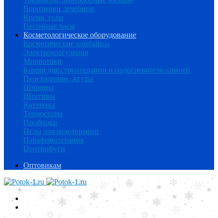
Воротники лечебные
Крема, гели
Песочные часы
Косметологическое оборудование
Косметические комбайны
Электрокоагуляция
Микротоки
Камни для стоунтерапии и подогреватели камней
Переходники, жгуты
Шприцы
Штативы
Катетеры
Термостаты
Пробирки
Иглы для мезотерапии
Парафинотерапия
Центрифуги
Оптовикам