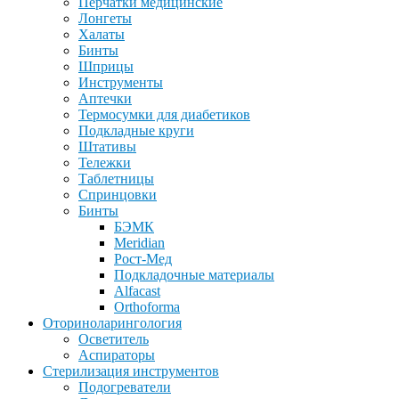
Перчатки медицинские
Лонгеты
Халаты
Бинты
Шприцы
Инструменты
Аптечки
Термосумки для диабетиков
Подкладные круги
Штативы
Тележки
Таблетницы
Спринцовки
Бинты
БЭМК
Meridian
Рост-Мед
Подкладочные материалы
Alfacast
Orthoforma
Оториноларингология
Осветитель
Аспираторы
Стерилизация инструментов
Подогреватели