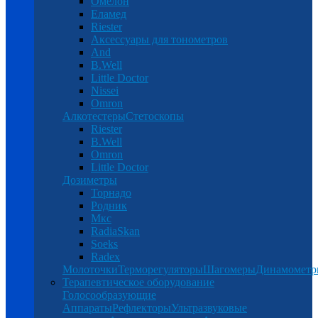
Омелон
Еламед
Riester
Аксессуары для тонометров
And
B.Well
Little Doctor
Nissei
Omron
Алкотестеры
Стетоскопы
Riester
B.Well
Omron
Little Doctor
Дозиметры
Торнадо
Родник
Мкс
RadiaSkan
Soeks
Radex
Молоточки
Терморегуляторы
Шагомеры
Динамомет
Терапевтическое оборудование
Голосообразующие
Аппараты
Рефлекторы
Ультразвуковые