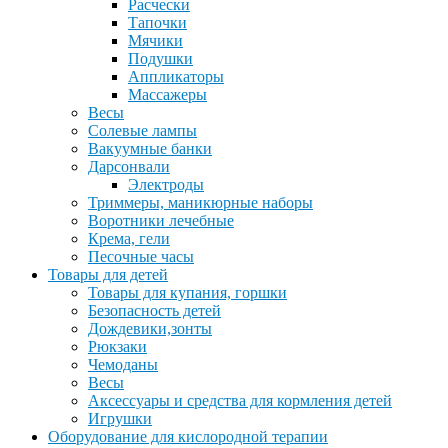
Расчески
Тапочки
Мячики
Подушки
Аппликаторы
Массажеры
Весы
Солевые лампы
Вакуумные банки
Дарсонвали
Электроды
Триммеры, маникюрные наборы
Воротники лечебные
Крема, гели
Песочные часы
Товары для детей
Товары для купания, горшки
Безопасность детей
Дождевики,зонты
Рюкзаки
Чемоданы
Весы
Аксессуары и средства для кормления детей
Игрушки
Оборудование для кислородной терапии