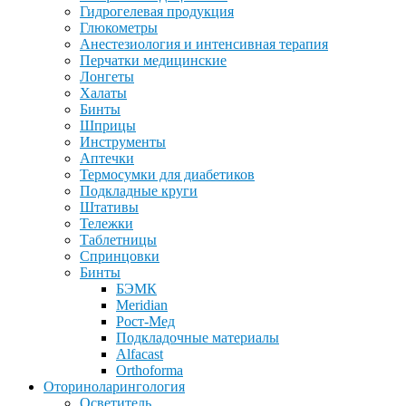
Гидрогелевая продукция
Глюкометры
Анестезиология и интенсивная терапия
Перчатки медицинские
Лонгеты
Халаты
Бинты
Шприцы
Инструменты
Аптечки
Термосумки для диабетиков
Подкладные круги
Штативы
Тележки
Таблетницы
Спринцовки
Бинты
БЭМК
Meridian
Рост-Мед
Подкладочные материалы
Alfacast
Orthoforma
Оториноларингология
Осветитель