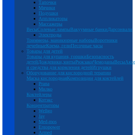
Тапочки
Мячики
Подушки
Аппликаторы
Массажеры
Весы
Солевые лампы
Вакуумные банки
Дарсонвали
Электроды
Триммеры, маникюрные наборы
Воротники
лечебные
Крема, гели
Песочные часы
Товары для детей
Товары для купания, горшки
Безопасность
детей
Дождевики,зонты
Рюкзаки
Чемоданы
Весы
Аксе
и средства для кормления детей
Игрушки
Оборудование для кислородной терапии
Маска кислородная
Композиции для коктейлей
Prana
Милко
Коктейлеры
Котэкс
Концентраторы
Wellgo
Jay
Med-mos
Ergopower
Armed