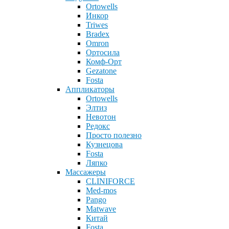
Ortowells
Инкор
Triwes
Bradex
Omron
Ортосила
Комф-Орт
Gezatone
Fosta
Аппликаторы
Ortowells
Элтиз
Невотон
Редокс
Просто полезно
Кузнецова
Fosta
Ляпко
Массажеры
CLINIFORCE
Med-mos
Pango
Matwave
Китай
Fosta