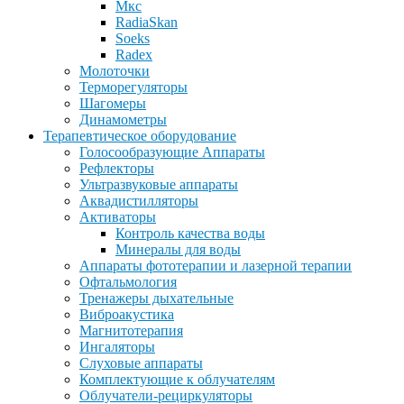
Мкс
RadiaSkan
Soeks
Radex
Молоточки
Терморегуляторы
Шагомеры
Динамометры
Терапевтическое оборудование
Голосообразующие Аппараты
Рефлекторы
Ультразвуковые аппараты
Аквадистилляторы
Активаторы
Контроль качества воды
Минералы для воды
Аппараты фототерапии и лазерной терапии
Офтальмология
Тренажеры дыхательные
Виброакустика
Магнитотерапия
Ингаляторы
Слуховые аппараты
Комплектующие к облучателям
Облучатели-рециркуляторы