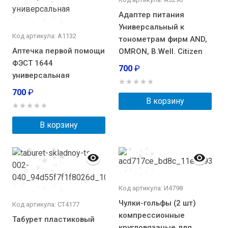
Адаптер питания
Универсальный к
Код артикула: А1132
тонометрам фирм AND,
Аптечка первой помощи
OMRON, В.Well. Citizen
ФЭСТ 1644
700
₽
универсальная
700
₽
В корзину
В корзину
Код артикула: И4798
Чулки-гольфы (2 шт)
Код артикула: СТ4177
компрессионные
Табурет пластиковый
кругловязаные для