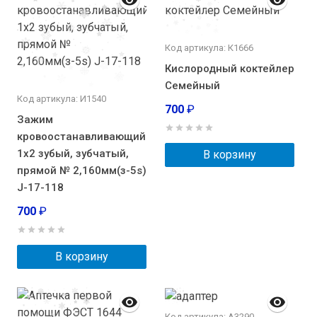
Код артикула: К1666
Кислородный коктейлер
Семейный
Код артикула: И1540
700
₽
Зажим
кровоостанавливающий
1х2 зубый, зубчатый,
В корзину
прямой № 2,160мм(з-5s)
J-17-118
700
₽
В корзину
Код артикула: А3290