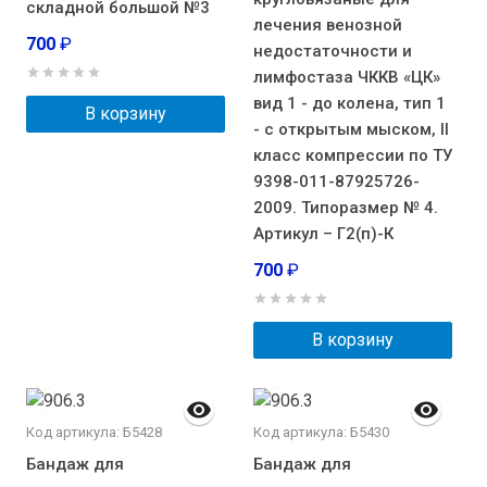
складной большой №3
лечения венозной
700
₽
недостаточности и
лимфостаза ЧККВ «ЦК»
вид 1 - до колена, тип 1
В корзину
- с открытым мыском, II
класс компрессии по ТУ
9398-011-87925726-
2009. Типоразмер № 4.
Артикул – Г2(п)-К
700
₽
В корзину
Код артикула: Б5428
Код артикула: Б5430
Бандаж для
Бандаж для