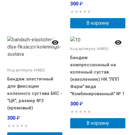
300
₽
В корзину
Код артикула: И4835
Бандаж
компрессионный на
Код артикула: И4822
коленный сустав
Бандаж эластичный
(наколенник) НК "ЛПП
для фиксации
Фарм" вида
коленного сустава БКС -
"Комбинированный" № 1
"ЦК", размер №3
300
₽
(кремовый)
300
₽
В корзину