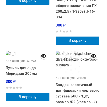
Пинцет хирургический
В корзину
общего назначения ПХ
200х2,5 (П-320s) J-16-
034
300
₽
В корзину
Код артикула: С3490
Пузырь для льда
Меридиан 200мм
Код артикула: И4820
300
₽
Бандаж эластичный
для фиксации локтевого
сустава БЛС - "ЦК",
В корзину
размер №2 (кремовый)