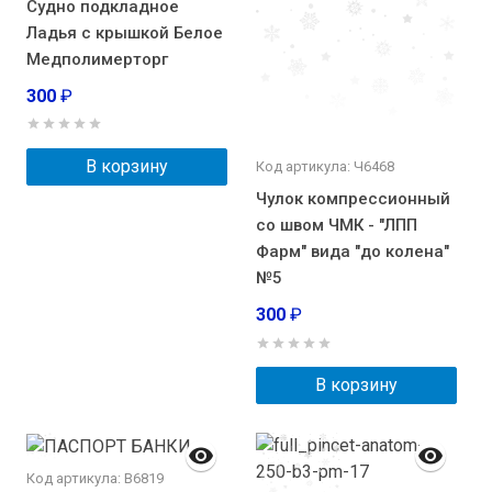
Судно подкладное
Ладья с крышкой Белое
Медполимерторг
300
₽
В корзину
Код артикула: Ч6468
Чулок компрессионный
со швом ЧМК - "ЛПП
Фарм" вида "до колена"
№5
300
₽
В корзину
Код артикула: В6819