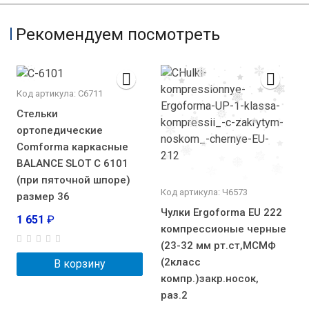
Рекомендуем посмотреть
Код артикула: С6711
Стельки
ортопедические
Comforma каркасные
BALANCE SLOT С 6101
(при пяточной шпоре)
Код артикула: Ч6573
размер 36
Чулки Ergoforma EU 222
1 651
₽
компрессионые черные
(23-32 мм рт.ст,МСМФ
(2класс
В корзину
компр.)закр.носок,
раз.2