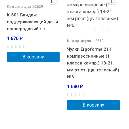
Код артикула: Б2629
К-601 Бандаж
поддерживающий до- и
послеродовый /L/
1 676
₽
Код артикула: Ч2510
Чулки Ergoforma 211
компрессионные (1
В корзину
класса компр.) 18-21
мм рт.ст. (цв. телесный)
№6
1 680
₽
В корзину