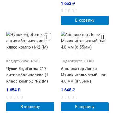
1 653
₽
В корзину
Код артикула: Ч2518
Код артикула: Л1103
Чулки Ergoforma 217
Аппликатор Ляпко
антиэмболические (1
Мячик игольчатый шаг
класс компр.) №2 (М)
4.0 мм (d 55мм)
1 654
₽
1 648
₽
В корзину
В корзину