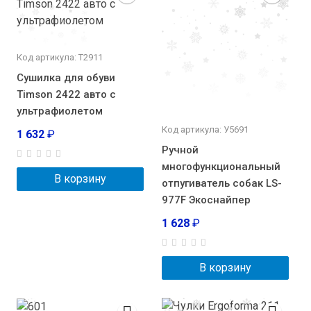
Код артикула: Т2911
Сушилка для обуви
Timson 2422 авто с
ультрафиолетом
Код артикула: У5691
1 632
₽
Ручной
многофункциональный
В корзину
отпугиватель собак LS-
977F Экоснайпер
1 628
₽
В корзину