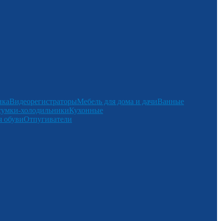
нка
Видеорегистраторы
Мебель для дома и дачи
Ванные
сумки-холодильники
Кухонные
 обуви
Отпугиватели