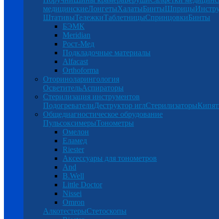
медицинские
Лонгеты
Халаты
Бинты
Шприцы
Инстр
Штативы
Тележки
Таблетницы
Спринцовки
Бинты
БЭМК
Meridian
Рост-Мед
Подкладочные материалы
Alfacast
Orthoforma
Оториноларингология
Осветитель
Аспираторы
Стерилизация инструментов
Подогреватели
Деструктор игл
Стерилизаторы
Кипят
Общедиагностическое обрудование
Пульсоксимеры
Тонометры
Омелон
Еламед
Riester
Аксессуары для тонометров
And
B.Well
Little Doctor
Nissei
Omron
Алкотестеры
Стетоскопы