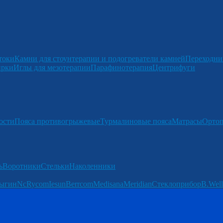
токи
Камни для стоунтерапии и подогреватели камней
Переходни
ирки
Иглы для мезотерапии
Парафинотерапия
Центрифуги
ости
Пояса противогрыжевые
Турмалиновые пояса
Матрасы
Ортоп
ь
Воротники
Стельки
Наколенники
ыгин
Nc
Rycom
Iesun
Berrcom
Medisana
Meridian
Стеклоприбор
B.Well