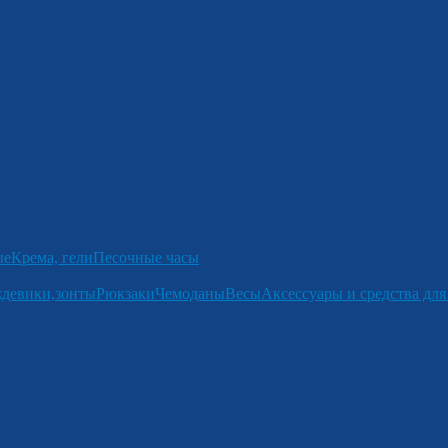
ые
Крема, гели
Песочные часы
девики,зонты
Рюкзаки
Чемоданы
Весы
Аксессуары и средства для