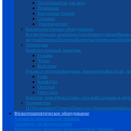
Подогреватель для авто
Резиновые
Настенные грелки
Солевые
Электрические
Косметологическое оборудование
Косметические комбайны
Электрокоагуляция
Микро
жгуты
Шприцы
Штативы
Катетеры
Термостаты
Проб
Ортопедия
Компрессионный трикотаж
Гольфы
Чулки
Колготки
Рукава и перчатки
Бандажи, корректоры
Костыли, тр
Fosta
Комф-Орт
Ортодон
Орто пазл
Корсеты, пояса
Фиксаторы, ортезы
Вкладыши в обув
Термометры
DT
Роскомфорт
Tempick
Еврогласс
Термоприбор
Шатл
Физиотерапевтическое оборудование
Аппараты комплексной терапии
Аппараты для физиотерапии
Медицинские аппараты низкочастотной терапии