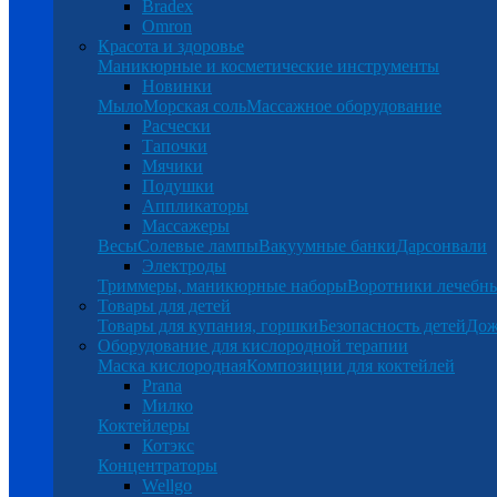
Bradex
Omron
Красота и здоровье
Маникюрные и косметические инструменты
Новинки
Мыло
Морская соль
Массажное оборудование
Расчески
Тапочки
Мячики
Подушки
Аппликаторы
Массажеры
Весы
Солевые лампы
Вакуумные банки
Дарсонвали
Электроды
Триммеры, маникюрные наборы
Воротники лечебн
Товары для детей
Товары для купания, горшки
Безопасность детей
Дож
Оборудование для кислородной терапии
Маска кислородная
Композиции для коктейлей
Prana
Милко
Коктейлеры
Котэкс
Концентраторы
Wellgo