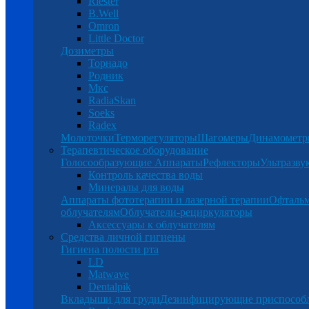
Riester
B.Well
Omron
Little Doctor
Дозиметры
Торнадо
Родник
Мкс
RadiaSkan
Soeks
Radex
Молоточки
Терморегуляторы
Шагомеры
Динамомет
Терапевтическое оборудование
Голосообразующие Аппараты
Рефлекторы
Ультразву
Контроль качества воды
Минералы для воды
Аппараты фототерапии и лазерной терапии
Офталь
облучателям
Облучатели-рециркуляторы
Аксессуары к облучателям
Средства личной гигиены
Гигиена полости рта
LD
Matwave
Dentalpik
Вкладыши для груди
Дезинфицирующие приспособ