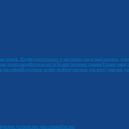
ая химия. Профессиональные и чистящие средства
Скатерть, пле
няя ликвидация
Безопасность
Хозяйственные товары
Термосумки,
я бассейна
Подсобное хозяйство
Инкубаторы для яиц
Сушилки для
вуковое устройство для стирки
Грелки