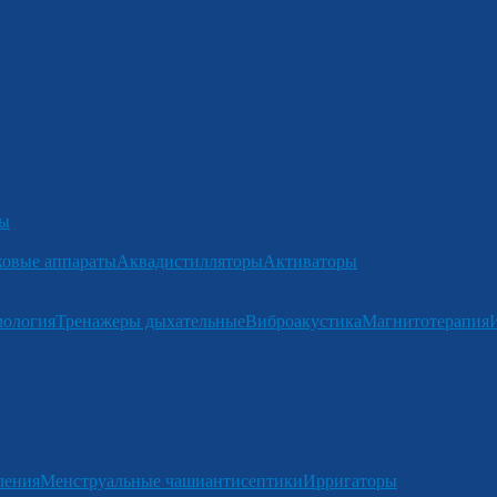
ры
ковые аппараты
Аквадистилляторы
Активаторы
мология
Тренажеры дыхательные
Виброакустика
Магнитотерапия
ления
Менструальные чаши
антисептики
Ирригаторы