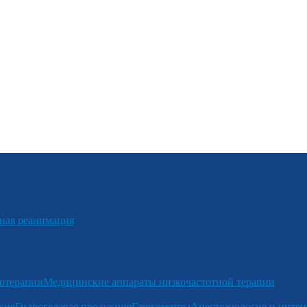
я реанимация
отерапии
Медицинские аппараты низкочастотной терапии
кие
Гидрогелевая продукция
Глюкометры
Анестезиология и интен