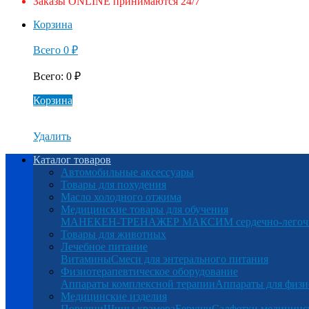
Заказы ONLINE принимаются 24/7
Корзина
Всего
0
₽
Всего
:
0
₽
Корзина
Удалить
Каталог товаров
Автомобильные аксессуары
Товары для похудения
Масло холодного отжима
Медицинские товары для обучения
МАНЕКЕН-ТРЕНАЖЕР МАКСИМ сердечно-легочна
Товары для животных
Лечебное питание
Витамины
Смеси для энтерального питания
Физиотерапевтическое оборудование
Аппараты комплексной терапии
Аппараты для физи
Медицинские изделия
Поручни
Шины крамера
Беруши
Салфетки медицинс