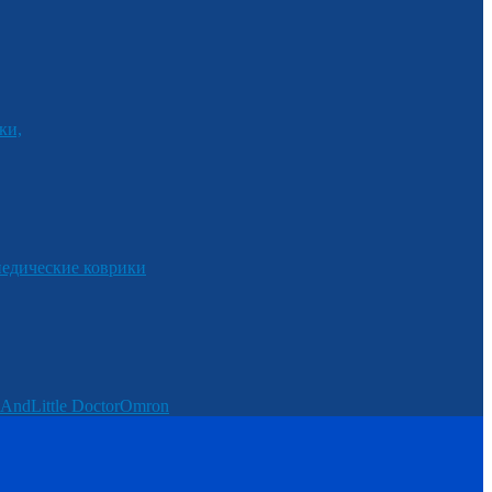
ки,
едические коврики
And
Little Doctor
Omron