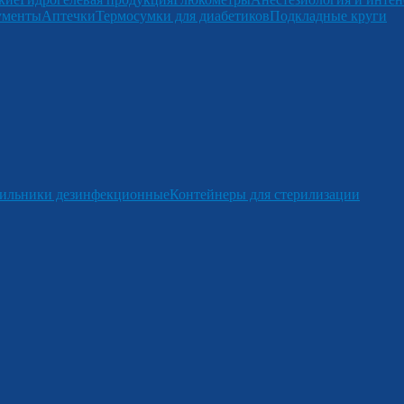
ументы
Аптечки
Термосумки для диабетиков
Подкладные круги
ильники дезинфекционные
Контейнеры для стерилизации