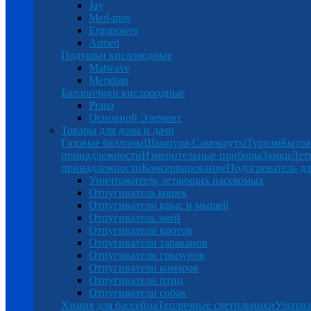
Jay
Med-mos
Ergopower
Armed
Подушки кислородные
Matwave
Meridian
Баллончики кислородные
Prana
Основной Элемент
Товары для дома и дачи
Газовые баллоны
Шампура-Самокруты
Туризм
Бытов
принадлежности
Измерительные приборы
Замки
Лет
принадлежности
Консервирование
Подогреватель дл
Уничтожитель летающих насекомых
Отпугиватель кошек
Отпугиватели крыс и мышей
Отпугиватель змей
Отпугиватели кротов
Отпугиватели тараканов
Отпугиватели грызунов
Отпугиватели комаров
Отпугиватели птиц
Отпугиватели собак
Химия для бассейна
Тепличные светильники
Ультраз