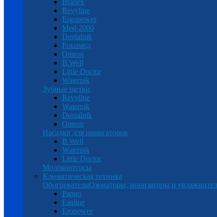
Bradex
Revyline
Ergopower
Med-2000
Dentalpik
Рокимед
Omron
B.Well
Little Doctor
Waterpik
Зубные щетки
Revyline
Waterpik
Dentalpik
Omron
Насадки для ирригаторов
B.Well
Waterpik
Little Doctor
Молокоотсосы
Климатическая техника
Обогреватели
Озонаторы, ионизаторы и увлажнител
Pango
Fanline
Eropower