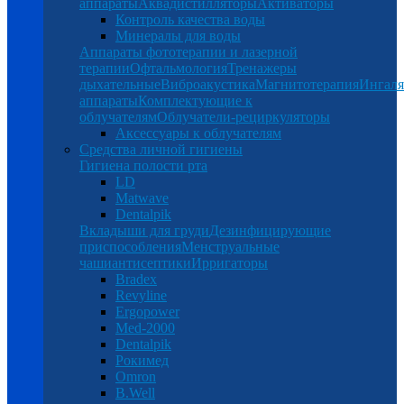
аппараты
Аквадистилляторы
Активаторы
Контроль качества воды
Минералы для воды
Аппараты фототерапии и лазерной
терапии
Офтальмология
Тренажеры
дыхательные
Виброакустика
Магнитотерапия
Ингал
аппараты
Комплектующие к
облучателям
Облучатели-рециркуляторы
Аксессуары к облучателям
Средства личной гигиены
Гигиена полости рта
LD
Matwave
Dentalpik
Вкладыши для груди
Дезинфицирующие
приспособления
Менструальные
чаши
антисептики
Ирригаторы
Bradex
Revyline
Ergopower
Med-2000
Dentalpik
Рокимед
Omron
B.Well