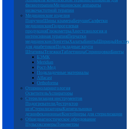
физиотерапии
Медицинские аппараты
низкочастотной терапии
Медицинские изделия
Поручни
Шины крамера
Беруши
Салфетки
медицинские
Гидрогелевая
продукция
Глюкометры
Анестезиология и
интенсивная терапия
Перчатки
медицинские
Лонгеты
Халаты
Бинты
Шприцы
Инстр
для диабетиков
Подкладные круги
Штативы
Тележки
Таблетницы
Спринцовки
Бинты
БЭМК
Meridian
Рост-Мед
Подкладочные материалы
Alfacast
Orthoforma
Оториноларингология
Осветитель
Аспираторы
Стерилизация инструментов
Подогреватели
Деструктор
игл
Стерилизаторы
Кипятильники
дезинфекционные
Контейнеры для стерилизации
Общедиагностическое обрудование
Пульсоксимеры
Тонометры