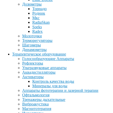
Дозиметры
Торнадо
Родник
Мкс
RadiaSkan
Soeks
Radex
Молоточки
Терморегуляторы
Шагомеры
Динамометры
Терапевтическое оборудование
Голосообразующие Аппараты
Рефлекторы
Ультразвуковые аппараты
Аквадистилляторы
Активаторы
Контроль качества воды
Минералы для воды
Аппараты фототерапии и лазерной терапии
Офтальмология
Тренажеры дыхательные
Виброакустика
Магнитотерапия