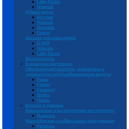
Little Doctor
Waterpik
Зубные щетки
Revyline
Waterpik
Dentalpik
Omron
Насадки для ирригаторов
B.Well
Waterpik
Little Doctor
Молокоотсосы
Климатическая техника
Обогреватели
Озонаторы, ионизаторы и
увлажнители воздуха
Увлажнители воздуха
Pango
Fanline
Eropower
Bradex
Omron
Красота и здоровье
Маникюрные и косметические инструменты
Новинки
Мыло
Морская соль
Массажное оборудование
Расчески