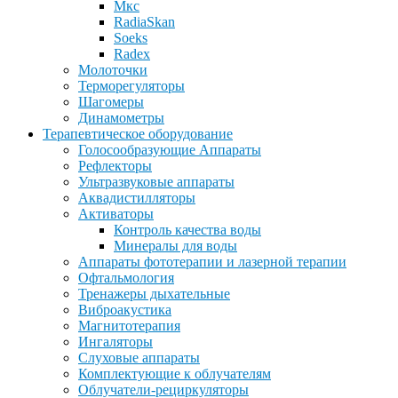
Мкс
RadiaSkan
Soeks
Radex
Молоточки
Терморегуляторы
Шагомеры
Динамометры
Терапевтическое оборудование
Голосообразующие Аппараты
Рефлекторы
Ультразвуковые аппараты
Аквадистилляторы
Активаторы
Контроль качества воды
Минералы для воды
Аппараты фототерапии и лазерной терапии
Офтальмология
Тренажеры дыхательные
Виброакустика
Магнитотерапия
Ингаляторы
Слуховые аппараты
Комплектующие к облучателям
Облучатели-рециркуляторы