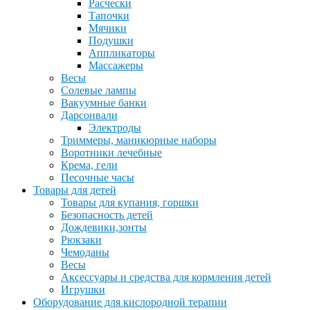
Расчески
Тапочки
Мячики
Подушки
Аппликаторы
Массажеры
Весы
Солевые лампы
Вакуумные банки
Дарсонвали
Электроды
Триммеры, маникюрные наборы
Воротники лечебные
Крема, гели
Песочные часы
Товары для детей
Товары для купания, горшки
Безопасность детей
Дождевики,зонты
Рюкзаки
Чемоданы
Весы
Аксессуары и средства для кормления детей
Игрушки
Оборудование для кислородной терапии