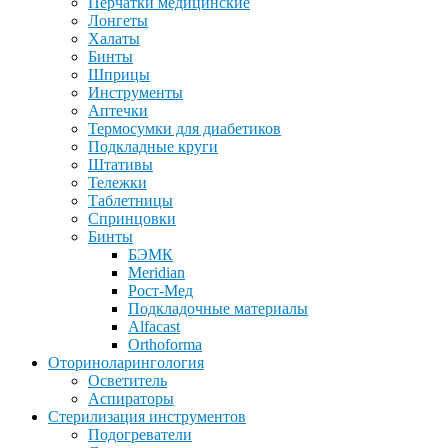
Перчатки медицинские
Лонгеты
Халаты
Бинты
Шприцы
Инструменты
Аптечки
Термосумки для диабетиков
Подкладные круги
Штативы
Тележки
Таблетницы
Спринцовки
Бинты
БЭМК
Meridian
Рост-Мед
Подкладочные материалы
Alfacast
Orthoforma
Оториноларингология
Осветитель
Аспираторы
Стерилизация инструментов
Подогреватели