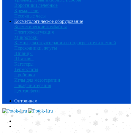
Воротники лечебные
Крема, гели
Песочные часы
Косметологическое оборудование
Косметические комбайны
Электрокоагуляция
Микротоки
Камни для стоунтерапии и подогреватели камней
Переходники, жгуты
Шприцы
Штативы
Катетеры
Термостаты
Пробирки
Иглы для мезотерапии
Парафинотерапия
Центрифуги
Оптовикам