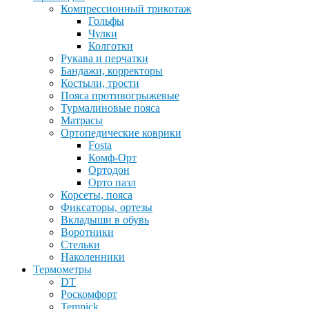
Компрессионный трикотаж
Гольфы
Чулки
Колготки
Рукава и перчатки
Бандажи, корректоры
Костыли, трости
Пояса противогрыжевые
Турмалиновые пояса
Матрасы
Ортопедические коврики
Fosta
Комф-Орт
Ортодон
Орто пазл
Корсеты, пояса
Фиксаторы, ортезы
Вкладыши в обувь
Воротники
Стельки
Наколенники
Термометры
DT
Роскомфорт
Tempick