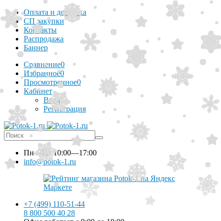
Оплата и доставка
СП закупки
Контакты
Распродажа
Баннер
Сравнение
0
Избранное
0
Просмотренное
0
Кабинет
Вход
Регистрация
Пн—Пт
10:00—17:00
info@potok-1.ru
+7 (499) 110-51-44
8 800 500 40 28