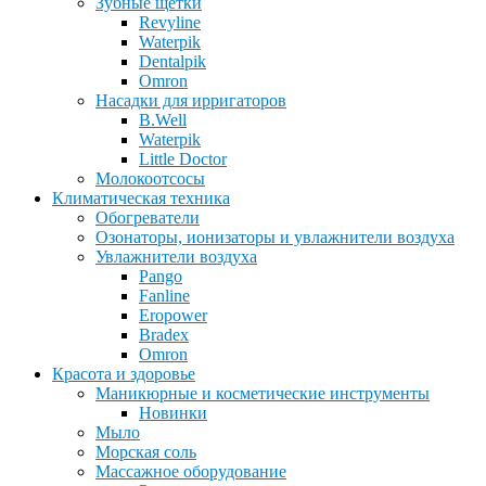
Зубные щетки
Revyline
Waterpik
Dentalpik
Omron
Насадки для ирригаторов
B.Well
Waterpik
Little Doctor
Молокоотсосы
Климатическая техника
Обогреватели
Озонаторы, ионизаторы и увлажнители воздуха
Увлажнители воздуха
Pango
Fanline
Eropower
Bradex
Omron
Красота и здоровье
Маникюрные и косметические инструменты
Новинки
Мыло
Морская соль
Массажное оборудование