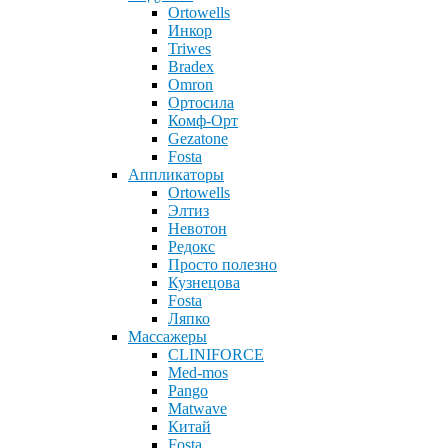
Ortowells
Инкор
Triwes
Bradex
Omron
Ортосила
Комф-Орт
Gezatone
Fosta
Аппликаторы
Ortowells
Элтиз
Невотон
Редокс
Просто полезно
Кузнецова
Fosta
Ляпко
Массажеры
CLINIFORCE
Med-mos
Pango
Matwave
Китай
Fosta