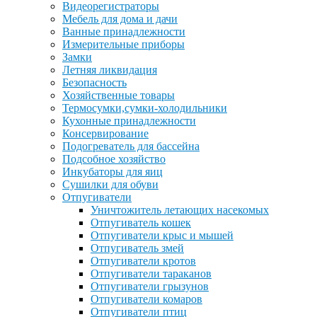
Видеорегистраторы
Мебель для дома и дачи
Ванные принадлежности
Измерительные приборы
Замки
Летняя ликвидация
Безопасность
Хозяйственные товары
Термосумки,сумки-холодильники
Кухонные принадлежности
Консервирование
Подогреватель для бассейна
Подсобное хозяйство
Инкубаторы для яиц
Сушилки для обуви
Отпугиватели
Уничтожитель летающих насекомых
Отпугиватель кошек
Отпугиватели крыс и мышей
Отпугиватель змей
Отпугиватели кротов
Отпугиватели тараканов
Отпугиватели грызунов
Отпугиватели комаров
Отпугиватели птиц