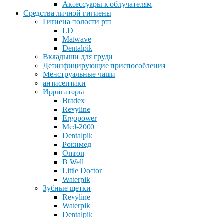
Аксессуары к облучателям
Средства личной гигиены
Гигиена полости рта
LD
Matwave
Dentalpik
Вкладыши для груди
Дезинфицирующие приспособления
Менструальные чаши
антисептики
Ирригаторы
Bradex
Revyline
Ergopower
Med-2000
Dentalpik
Рокимед
Omron
B.Well
Little Doctor
Waterpik
Зубные щетки
Revyline
Waterpik
Dentalpik