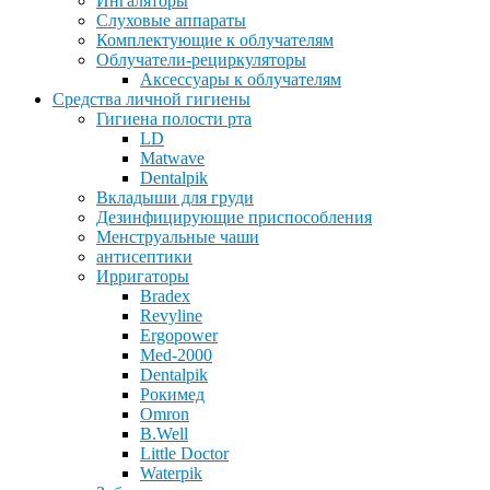
Ингаляторы
Слуховые аппараты
Комплектующие к облучателям
Облучатели-рециркуляторы
Аксессуары к облучателям
Средства личной гигиены
Гигиена полости рта
LD
Matwave
Dentalpik
Вкладыши для груди
Дезинфицирующие приспособления
Менструальные чаши
антисептики
Ирригаторы
Bradex
Revyline
Ergopower
Med-2000
Dentalpik
Рокимед
Omron
B.Well
Little Doctor
Waterpik