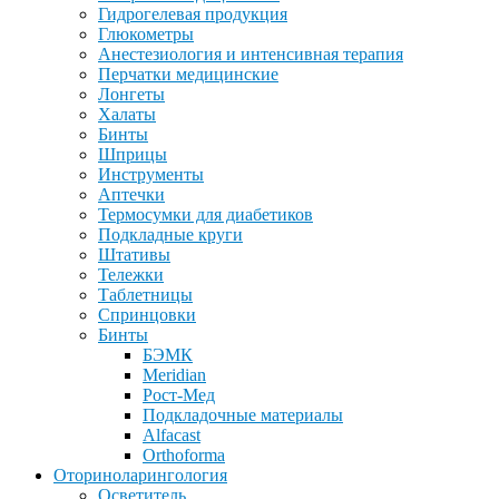
Гидрогелевая продукция
Глюкометры
Анестезиология и интенсивная терапия
Перчатки медицинские
Лонгеты
Халаты
Бинты
Шприцы
Инструменты
Аптечки
Термосумки для диабетиков
Подкладные круги
Штативы
Тележки
Таблетницы
Спринцовки
Бинты
БЭМК
Meridian
Рост-Мед
Подкладочные материалы
Alfacast
Orthoforma
Оториноларингология
Осветитель