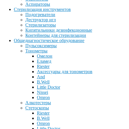
Аспираторы
Стерилизация инструментов
Подогреватели
Деструктор игл
Стерилизаторы
Кипятильники дезинфекционные
Контейнеры для стерилизации
Общедиагностическое обрудование
Пульсоксимеры
Тонометры
Омелон
Еламед
Riester
Аксессуары для тонометров
And
B.Well
Little Doctor
Nissei
Omron
Алкотестеры
Стетоскопы
Riester
B.Well
Omron
Little Doctor