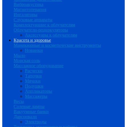
Виброакустика
Магнитотерапия
Ингаляторы
Слуховые аппараты
Комплектующие к облучателям
Облучатели-рециркуляторы
Аксессуары к облучателям
Красота и здоровье
Маникюрные и косметические инструменты
Новинки
Мыло
Морская соль
Массажное оборудование
Расчески
Тапочки
Мячики
Подушки
Аппликаторы
Массажеры
Весы
Солевые лампы
Вакуумные банки
Дарсонвали
Электроды
Триммеры, маникюрные наборы