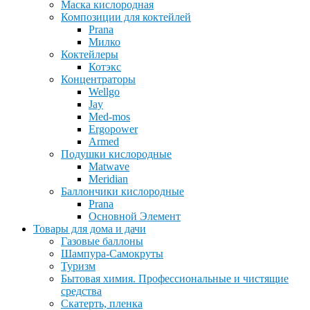
Маска кислородная
Композиции для коктейлей
Prana
Милко
Коктейлеры
Котэкс
Концентраторы
Wellgo
Jay
Med-mos
Ergopower
Armed
Подушки кислородные
Matwave
Meridian
Баллончики кислородные
Prana
Основной Элемент
Товары для дома и дачи
Газовые баллоны
Шампура-Самокруты
Туризм
Бытовая химия. Профессиональные и чистящие
средства
Скатерть, пленка