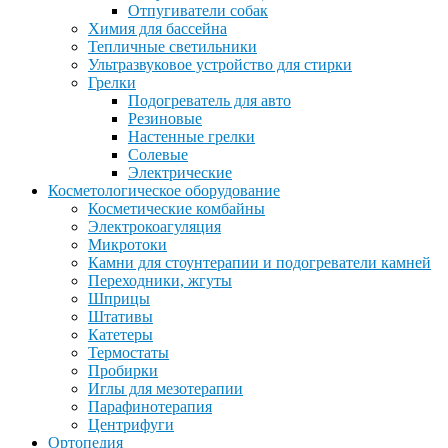
Отпугиватели собак
Химия для бассейна
Тепличные светильники
Ультразвуковое устройство для стирки
Грелки
Подогреватель для авто
Резиновые
Настенные грелки
Солевые
Электрические
Косметологическое оборудование
Косметические комбайны
Электрокоагуляция
Микротоки
Камни для стоунтерапии и подогреватели камней
Переходники, жгуты
Шприцы
Штативы
Катетеры
Термостаты
Пробирки
Иглы для мезотерапии
Парафинотерапия
Центрифуги
Ортопедия