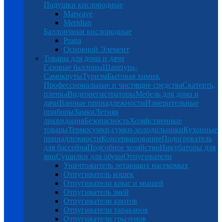
Подушки кислородные
Matwave
Meridian
Баллончики кислородные
Prana
Основной Элемент
Товары для дома и дачи
Газовые баллоны
Шампура-
Самокруты
Туризм
Бытовая химия.
Профессиональные и чистящие средства
Скатерть,
пленка
Видеорегистраторы
Мебель для дома и
дачи
Ванные принадлежности
Измерительные
приборы
Замки
Летняя
ликвидация
Безопасность
Хозяйственные
товары
Термосумки,сумки-холодильники
Кухонные
принадлежности
Консервирование
Подогреватель
для бассейна
Подсобное хозяйство
Инкубаторы для
яиц
Сушилки для обуви
Отпугиватели
Уничтожитель летающих насекомых
Отпугиватель кошек
Отпугиватели крыс и мышей
Отпугиватель змей
Отпугиватели кротов
Отпугиватели тараканов
Отпугиватели грызунов