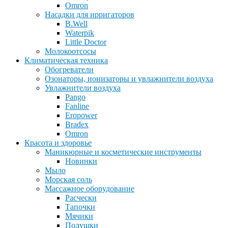
Omron
Насадки для ирригаторов
B.Well
Waterpik
Little Doctor
Молокоотсосы
Климатическая техника
Обогреватели
Озонаторы, ионизаторы и увлажнители воздуха
Увлажнители воздуха
Pango
Fanline
Eropower
Bradex
Omron
Красота и здоровье
Маникюрные и косметические инструменты
Новинки
Мыло
Морская соль
Массажное оборудование
Расчески
Тапочки
Мячики
Подушки