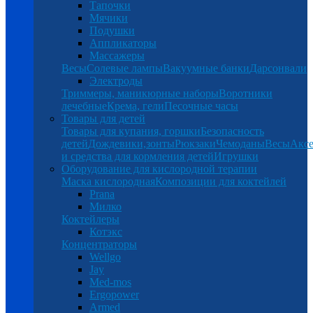
Тапочки
Мячики
Подушки
Аппликаторы
Массажеры
Весы
Солевые лампы
Вакуумные банки
Дарсонвали
Электроды
Триммеры, маникюрные наборы
Воротники
лечебные
Крема, гели
Песочные часы
Товары для детей
Товары для купания, горшки
Безопасность
детей
Дождевики,зонты
Рюкзаки
Чемоданы
Весы
Аксе
и средства для кормления детей
Игрушки
Оборудование для кислородной терапии
Маска кислородная
Композиции для коктейлей
Prana
Милко
Коктейлеры
Котэкс
Концентраторы
Wellgo
Jay
Med-mos
Ergopower
Armed