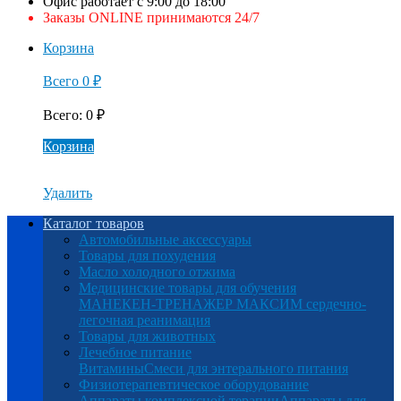
Офис работает с 9:00 до 18:00
Заказы ONLINE принимаются 24/7
Корзина
Всего
0
₽
Всего
:
0
₽
Корзина
Удалить
Каталог товаров
Автомобильные аксессуары
Товары для похудения
Масло холодного отжима
Медицинские товары для обучения
МАНЕКЕН-ТРЕНАЖЕР МАКСИМ сердечно-
легочная реанимация
Товары для животных
Лечебное питание
Витамины
Смеси для энтерального питания
Физиотерапевтическое оборудование
Аппараты комплексной терапии
Аппараты для