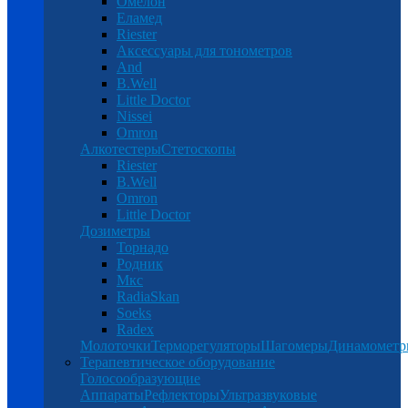
Омелон
Еламед
Riester
Аксессуары для тонометров
And
B.Well
Little Doctor
Nissei
Omron
Алкотестеры
Стетоскопы
Riester
B.Well
Omron
Little Doctor
Дозиметры
Торнадо
Родник
Мкс
RadiaSkan
Soeks
Radex
Молоточки
Терморегуляторы
Шагомеры
Динамомет
Терапевтическое оборудование
Голосообразующие
Аппараты
Рефлекторы
Ультразвуковые