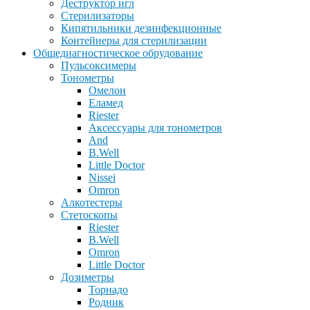
Деструктор игл
Стерилизаторы
Кипятильники дезинфекционные
Контейнеры для стерилизации
Общедиагностическое обрудование
Пульсоксимеры
Тонометры
Омелон
Еламед
Riester
Аксессуары для тонометров
And
B.Well
Little Doctor
Nissei
Omron
Алкотестеры
Стетоскопы
Riester
B.Well
Omron
Little Doctor
Дозиметры
Торнадо
Родник