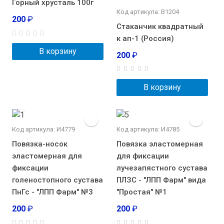
Горный хрусталь 100г
Код артикула: В1204
200
₽
Стаканчик квадратный
к ап-1 (Россия)
В корзину
200
₽
В корзину
Код артикула: И4779
Код артикула: И4785
Повязка-носок
Повязка эластомерная
эластомерная для
для фиксации
фиксации
лучезапястного сустава
голеностопного сустава
ПЛЗС - "ЛПП Фарм" вида
ПнГс - "ЛПП Фарм" №3
"Простая" №1
200
₽
200
₽