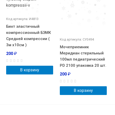
Код артикула: И4813
Бинт эластичный
компрессионный БЭМК
Средней компрессии (
Код артикула: CУ3494
3м х10см )
Мочеприемник
Меридиан стерильный
200
₽
100мл педиатрический
PD 2100 упаковка 20 шт.
В корзину
200
₽
В корзину