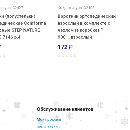
тикула: С2427
Код артикула: О2102
ки (полустельки)
Воротник ортопедический
едические Comforma
взрослый в комплекте с
сные STEP NATURE
чехлом (в коробке) F
С 7146 р.41
9001_взрослый
₽
172
₽
тор
1
241
₽
В корзину
Обслуживание клиентов
Мой профиль
Ваши заказы