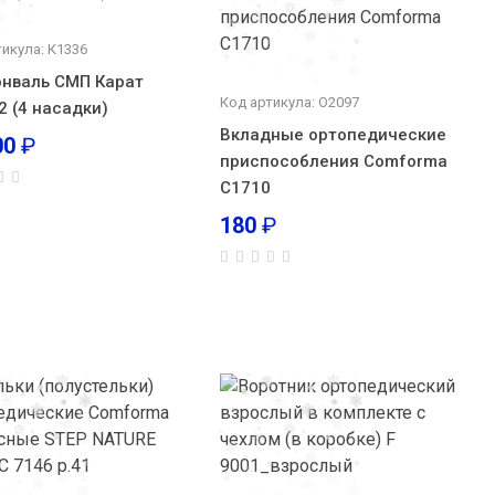
тикула: К1336
нваль СМП Карат
Код артикула: О2097
2 (4 насадки)
Вкладные ортопедические
00
₽
приспособления Comforma
С1710
180
₽