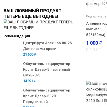
ВАШ ЛЮБИМЫЙ ПРОДУКТ
ТЕПЕРЬ ЕЩЕ ВЫГОДНЕЕ!
Код артикула:
Аппликатор
шаг игл 5.8
52*180мм)
Рекомендации
1 000
₽
Центрифуга Apex Lab 80-2S
Для плазмы крови
21 600
₽
Облучатель-рециркулятор
Кронт Дезар-5 настенный
ОРУБн3-5
14 921
₽
Облучатель-рециркулятор
Кронт Дезар-802П
Передвижной