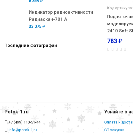
8 259
₽
Код артикула:
Индикатор радиоактивности
Подпяточн
Радиаскан-701 А
моделируе
33 075
₽
2410 Soft 
783
₽
Последние фотографии
Potok-1.ru
Узнайте о н
+7 (499) 110-51-44
Оплата и доста
info@potok-1.ru
СП закупки