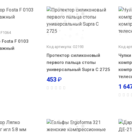
 F1064
 Fosta F 0103
Код артикула: О2193
Код ар
сажный
Протектор силиконовый
Чулки
первого пальца стопы
компр
универсальный Supra С 2725
компр.
телес
453
₽
1 64