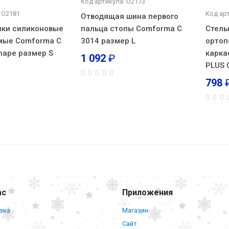
Код артикула: О2173
 О2181
Код ар
Отводящая шина первого
ики силиконовые
пальца стопы Comforma С
Стель
мые Comforma С
3014 размер L
ортоп
Shape размер S
карка
1 092
₽
PLUS 
798
Фикса
голеностопный эластичный Fosta F 200
размер M
ас
Приложения
вка
Магазин
Сайт