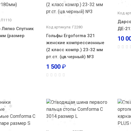
Код ар
 Л1110
Дарсо
Код артикула: Г2280
 Ляпко Спутник
ДЕ-21
 мм (размер
Гольфы Ergoforma 321
10 0
женские компрессионные
(2 класс компр.) 23-32 мм
рт.ст. (цв.черный) №3
1 500
₽