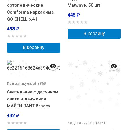
ортопедические
Matwave, 50 шт
Comforma каркасные
445
₽
GO SHELL р.41
438
₽
В корзину
В корзину
Код артикула: БП3869
Светильник с датчиком
света и движения
МАЙТИ ЛАЙТ Bradex
432
₽
Код артикула: Щ3751