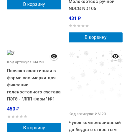
Молокоотсос ручной
В корзину
NDСG ND105
431
₽
В корзину
Код артикула: И4793
Повязка эластичная в
форме восьмерки для
фиксации
голеностопного сустава
ПЭГ8 - "ЛПП Фарм" №1
450
₽
Код артикула: И6120
Чулок компрессионный
В корзину
до бедра с открытым