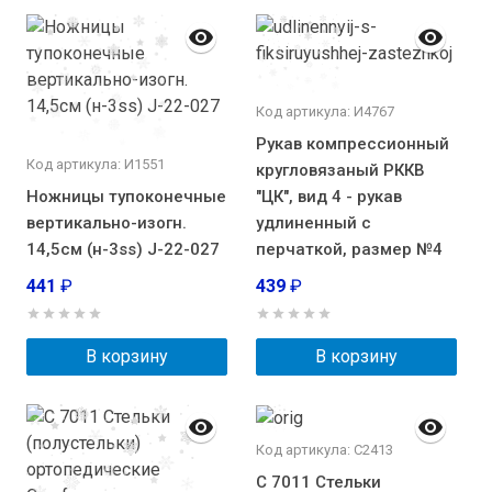
Код артикула: И4767
Рукав компрессионный
Код артикула: И1551
кругловязаный РККВ
Ножницы тупоконечные
"ЦК", вид 4 - рукав
вертикально-изогн.
удлиненный с
14,5см (н-3ss) J-22-027
перчаткой, размер №4
441
₽
439
₽
В корзину
В корзину
Код артикула: С2413
С 7011 Стельки