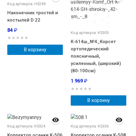
Код артикула: Н5249
Наконечник тростей и
костылей D 22
84
₽
Код артикула: К5305
К-614ш_№4_Корсет
ортопедический
В корзину
поясничный,
усиленный, (широкий)
(80-100см)
1 969
₽
В корзину
Код артикула: К5324
Код артикула: К5336
Корректор осанки К-506
Корректор осанки К-508