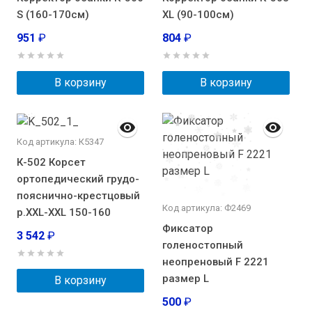
S (160-170см)
XL (90-100см)
951
₽
804
₽
В корзину
В корзину
Код артикула: К5347
К-502 Корсет
ортопедический грудо-
пояснично-крестцовый
Код артикула: Ф2469
р.XXL-XXL 150-160
Фиксатор
3 542
₽
голеностопный
неопреновый F 2221
размер L
В корзину
500
₽