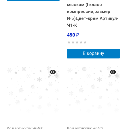
мыском (I класс
компрессии,размер
№5)Цвет-крем Артикул-
Ч1-К
450
₽
В корзину
Код артикула: Ч6460
Код артикула: Ч6463