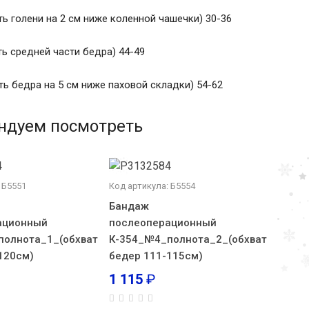
ть голени на 2 см ниже коленной чашечки) 30-36
ть средней части бедра) 44-49
ть бедра на 5 см ниже паховой складки) 54-62
ндуем посмотреть
 Б5551
Код артикула: Б5554
Бандаж
ационный
послеоперационный
полнота_1_(обхват
К-354_№4_полнота_2_(обхват
120см)
бедер 111-115см)
1 115
₽