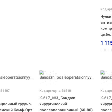
Код ар
Чулки
антиэ
компр
цв.бе
1 11
 Б6487
Код артикула: Б6518
Код ар
К-617_№3_Бандаж
К-61
ционный грудно-
хирургический
хирур
енский Комф-Орт
послеоперационный (60-80)
после