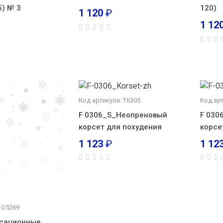
5) № 3
120)
1 120
₽
1 12
Код артикула: Т6305
Код арт
F 0306_S_Неопреновый
F 030
корсет для похудения
корсе
1 123
₽
1 12
 О5269
ксационные