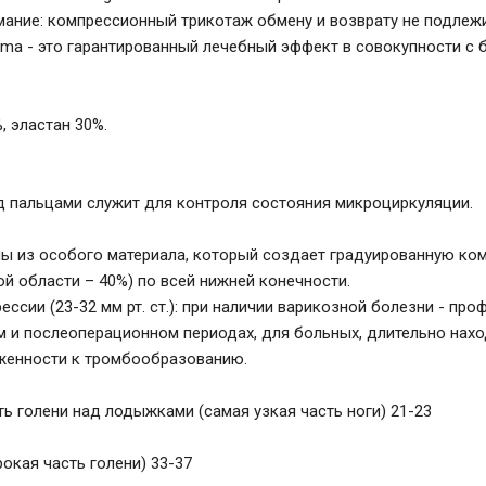
мание: компрессионный трикотаж обмену и возврату не подлежи
rma - это гарантированный лечебный эффект в совокупности с 
, эластан 30%.
д пальцами служит для контроля состояния микроциркуляции.
ы из особого материала, который создает градуированную комп
ой области – 40%) по всей нижней конечности.
ессии (23-32 мм рт. ст.): при наличии варикозной болезни - пр
 и послеоперационном периодах, для больных, длительно нах
женности к тромбообразованию.
ть голени над лодыжками (самая узкая часть ноги) 21-23
окая часть голени) 33-37