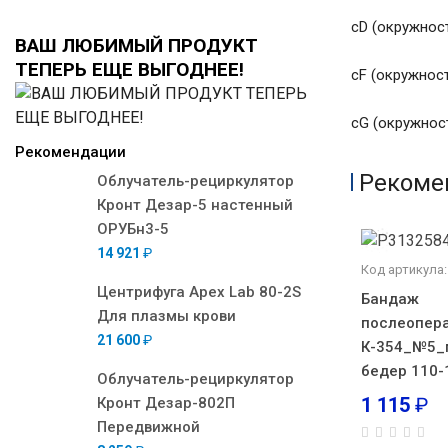
сD (окружнос
ВАШ ЛЮБИМЫЙ ПРОДУКТ
ТЕПЕРЬ ЕЩЕ ВЫГОДНЕЕ!
сF (окружнос
сG (окружнос
Рекомендации
Рекоме
Облучатель-рециркулятор
Кронт Дезар-5 настенный
ОРУБн3-5
14 921
₽
Код артикула:
Центрифуга Apex Lab 80-2S
Бандаж
Для плазмы крови
послеопер
21 600
₽
К-354_№5_
бедер 110-
Облучатель-рециркулятор
1 115
₽
Кронт Дезар-802П
Передвижной