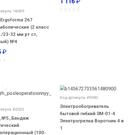
1 116
₽
тикула: Ч6439
 Ergoforma 267
мболические (2 класс
./23-32 мм рт ст,
лый) №4
5
₽
Код артикула: И3943
Электрообогреватель
тикула: Б6520
бытовой гибкий ЭМ-01-4
7_№5_Бандаж
Электрогрелка Воротник 4 в
гический
1
операционный (100-