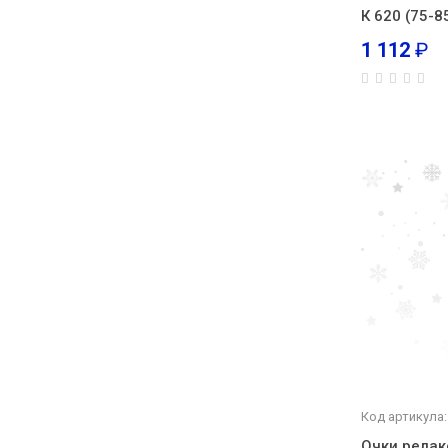
К 620 (75-8
1 112
₽
Код артикула:
Очки рела