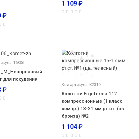
1 109
₽
0
₽
икула: Т6306
6_M_Неопреновый
т для похудения
Код артикула: К2319
3
₽
Колготки Ergoforma 112
компрессионные (1 класс
компр.) 18-21 мм рт.ст. (цв.
бронза) №2
1 104
₽