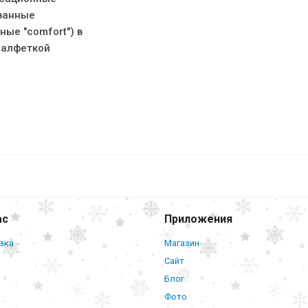
ванные
ные "comfort") в
салфеткой
Чулки Ergoforma 267 антиэмболические
класс компр./23-32 мм рт ст, цв.белый
ас
Приложения
вка
Магазин
Сайт
Блог
Фото