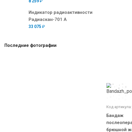
8 259
₽
Индикатор радиоактивности
Радиаскан-701 А
33 075
₽
Последние фотографии
Код артикула:
Бандаж
послеопера
брюшной ж