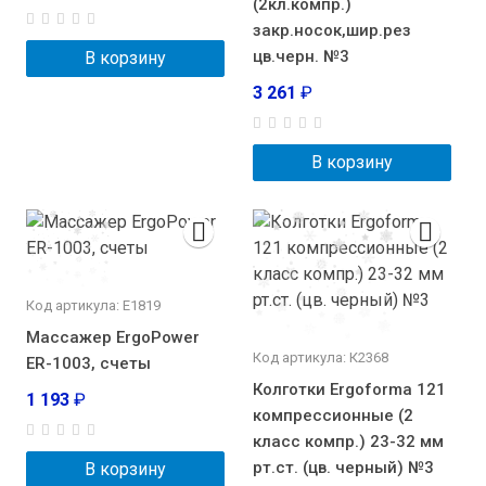
(2кл.компр.)
закр.носок,шир.рез
цв.черн. №3
В корзину
3 261
₽
В корзину
Код артикула: E1819
Массажер ErgoPower
Код артикула: К2368
ER-1003, счеты
Колготки Ergoforma 121
1 193
₽
компрессионные (2
класс компр.) 23-32 мм
рт.ст. (цв. черный) №3
В корзину